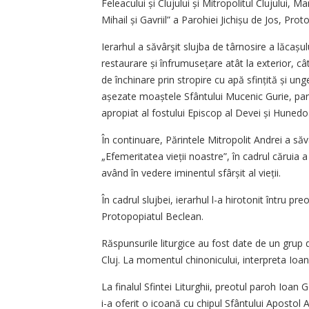
Feleacului și Clujului și Mitropolitul Clujului, Ma
Mihail și Gavriil” a Parohiei Jichișu de Jos, Prot
Ierarhul a săvârşit slujba de târnosire a lăcașulu
restaurare și înfrumuse­țare atât la exterior, câ
de închinare prin stropire cu apă sfințită și ung
așezate moaștele Sfântului Mucenic Gurie, paroh
apropiat al fostului Episcop al Devei și Hunedoa
În continuare, Părintele Mitropolit Andrei a săvâ
„Efemeritatea vieții noastre”, în cadrul căruia
având în vedere iminentul sfârșit al vieții.
În cadrul slujbei, ierarhul l-a hirotonit întru
Protopopiatul Beclean.
Răspunsurile liturgice au fost date de un grup 
Cluj. La momentul chinonicului, interpreta Io
La finalul Sfintei Liturghii, preotul paroh Ioan
i-a oferit o icoană cu chipul Sfântului Apostol A