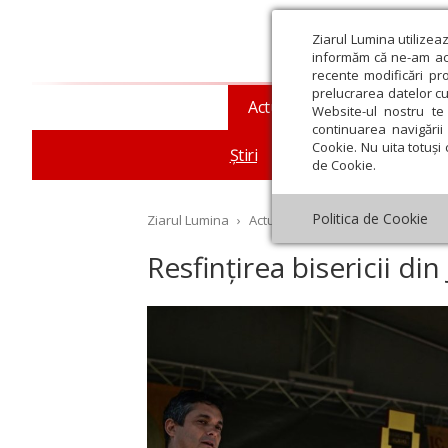
Ziarul Lumina utilizea
informăm că ne-am actu
recente modificări pr
prelucrarea datelor cu
Actualitate religioasă
T
Website-ul nostru te 
continuarea navigării 
Cookie. Nu uita totuși 
Știri
Mesaje și cuvântări
de Cookie.
Politica de Cookie
Ziarul Lumina
›
Actualitate religioasă
›
Știri
›
Re
Resfințirea bisericii din
st
Septembrie
Octombrie
Noiembrie
Decembrie
Ianuar