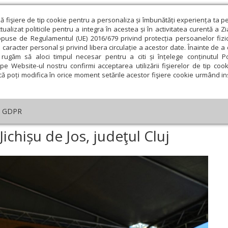
ză fişiere de tip cookie pentru a personaliza și îmbunătăți experiența ta p
alizat politicile pentru a integra în acestea și în activitatea curentă a Z
opuse de Regulamentul (UE) 2016/679 privind protecția persoanelor fizi
 caracter personal și privind libera circulație a acestor date. Înainte de 
eologie și spiritualitate
Educaţie și Cultură
Societate
rugăm să aloci timpul necesar pentru a citi și înțelege conținutul Pol
pe Website-ul nostru confirmi acceptarea utilizării fişierelor de tip cook
că poți modifica în orice moment setările acestor fişiere cookie urmând ins
An omagial
Comunicate de presă
Documentar
GDPR
sfințirea bisericii din Jichișu de Jos, judeţul Cluj
 Jichișu de Jos, judeţul Cluj
ie
Februarie
Martie
Aprilie
Mai
Iunie