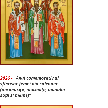
2026 -
„Anul comemorativ al
sfintelor femei din calendar
(mironosițe, mu­cenițe, monahii,
soții și mame)”