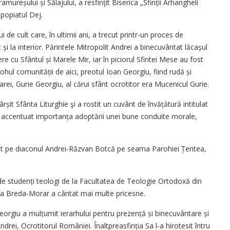
ramureșului și Sălajului, a resfinţit Biserica „Sfinții Arhangheli
opopiatul Dej.
i de cult care, în ultimii ani, a trecut printr-un proces de
t și la interior. Părintele Mitropolit Andrei a binecuvântat lăcașul
ere cu Sfântul și Marele Mir, iar în piciorul Sfintei Mese au fost
ul comunității de aici, preotul Ioan Georgiu, fiind rudă și
rei, Gurie Georgiu, al cărui sfânt ocrotitor era Mucenicul Gurie.
rșit Sfânta Liturghie şi a rostit un cuvânt de învățătură intitulat
 a accentuat impor­tanța adoptării unei bune conduite morale,
 preot pe diaconul Andrei-Răzvan Botcă pe seama Parohiei Țentea,
de studenți teologi de la Facultatea de Teo­logie Ortodoxă din
ana Breda-Morar a cântat mai multe pricesne.
 Georgiu a mulțumit ierarhului pentru prezență și binecuvântare și
ndrei, Ocrotitorul României. Înaltpreasfinția Sa l-a hirotesit întru