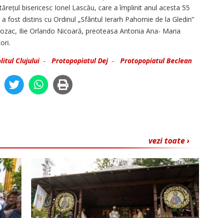
rețul bisericesc Ionel Lascău, care a împlinit anul acesta 55
e, a fost distins cu Ordinul „Sfântul Ierarh Pahomie de la Gledin”
 Cozac, Ilie Orlando Nicoară, preoteasa Antonia Ana- Maria
ori.
itul Clujului
-
Protopopiatul Dej
-
Protopopiatul Beclean
vezi toate ›