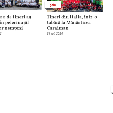
Știri
100 de tineri au
Tineri din Italia, într-o
în pelerinajul
tabără la Mănăstirea
lor nemțeni
Caraiman
26
31 Iul, 2026