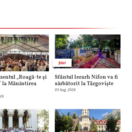
Știri
entul „Roagă-te și
Sfântul Ierarh Nifon va fi
” la Mănăstirea
sărbătorit la Târgoviște
03 Aug, 2026
026