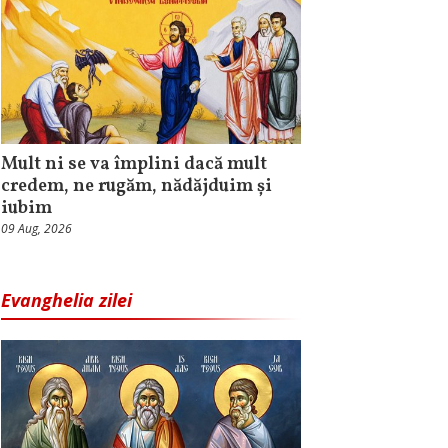
Mult ni se va împlini dacă mult
credem, ne rugăm, nădăjduim și
iubim
09 Aug, 2026
Evanghelia zilei