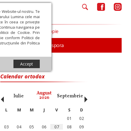
e Website-ul nostru. Te
iarului Lumina cele mai
ce în ceea ce privește
a continua navigarea pe
Opinii
Filantropie
iticii de Cookie. Prin
ie conform Politicii de
trucțiunile din Politica
In memoriam
Diaspora
Accept
Calendar ortodox
‹
›
August
Iulie
Septembrie
Octombrie
Noiembri
2026
L
M
M
J
V
S
D
01
02
03
04
05
06
07
08
09