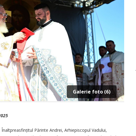
Galerie foto (6)
2025
naltpreasfințitul Părinte Andrei, Arhi­episcopul Vadului,