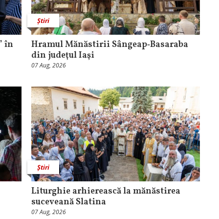
Știri
 în
Hramul Mănăstirii Sângeap‑Basaraba
din judeţul Iaşi
07 Aug, 2026
Știri
Liturghie arhierească la mănăstirea
suceveană Slatina
07 Aug, 2026