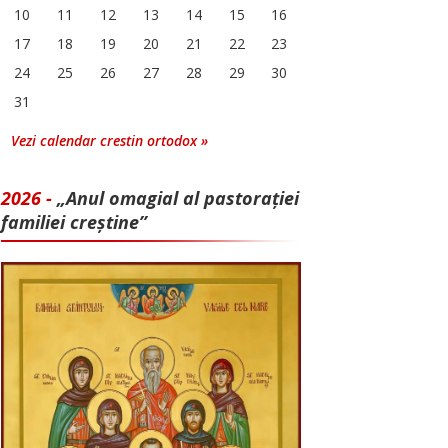
10
11
12
13
14
15
16
17
18
19
20
21
22
23
24
25
26
27
28
29
30
31
Vezi calendar crestin ortodox »
2026 -
„Anul omagial al pastorației
familiei creștine”