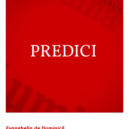
Evanghelia de Duminică