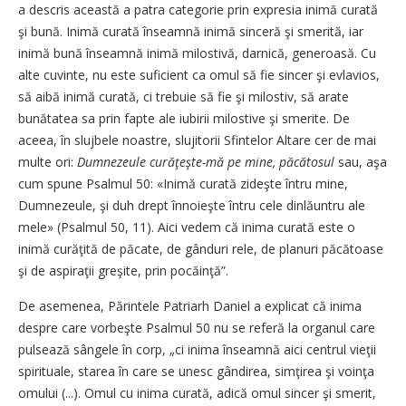
a descris această a patra categorie prin expresia inimă curată
şi bună. Inimă curată înseamnă inimă sinceră şi smerită, iar
inimă bună înseamnă inimă milostivă, darnică, generoasă. Cu
alte cuvinte, nu este suficient ca omul să fie sincer şi evlavios,
să aibă inimă curată, ci trebuie să fie şi milostiv, să arate
bunătatea sa prin fapte ale iubirii milostive şi smerite. De
aceea, în slujbele noastre, slujitorii Sfintelor Altare cer de mai
multe ori:
Dumnezeule curăţeşte-mă pe mine, păcătosul
sau, aşa
cum spune Psalmul 50: «Inimă curată zideşte întru mine,
Dumnezeule, şi duh drept înnoieşte întru cele dinlăuntru ale
mele» (Psalmul 50, 11). Aici vedem că inima curată este o
inimă curăţită de păcate, de gânduri rele, de planuri păcătoase
şi de aspiraţii greşite, prin pocăinţă”.
De asemenea, Părintele Patri­arh Daniel a explicat că inima
despre care vorbeşte Psalmul 50 nu se referă la organul care
pulsează sângele în corp, „ci inima înseamnă aici centrul vieţii
spirituale, starea în care se unesc gândirea, simţirea şi voinţa
omului (...). Omul cu inima curată, adică omul sincer şi smerit,