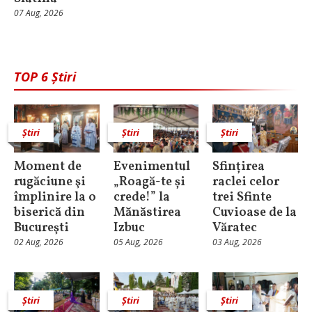
07 Aug, 2026
TOP 6 Știri
Știri
Știri
Știri
Moment de
Evenimentul
Sfințirea
rugăciune şi
„Roagă-te și
raclei celor
împlinire la o
crede!” la
trei Sfinte
biserică din
Mănăstirea
Cuvioase de la
Bucureşti
Izbuc
Văratec
02 Aug, 2026
05 Aug, 2026
03 Aug, 2026
Știri
Știri
Știri