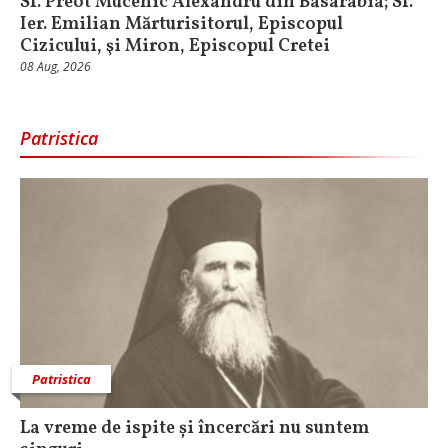
Sf. Preot Mucenic Alexandru din Basarabia; Sf.
Ier. Emilian Mărturisitorul, Episcopul
Cizicului, şi Miron, Episcopul Cretei
08 Aug, 2026
Patristica
Patristica
La vreme de ispite și încercări nu suntem