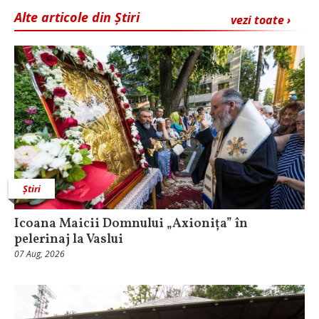
Alte articole din Știri
vezi toate ›
Știri
Icoana Maicii Domnului „Axionița” în
pelerinaj la Vaslui
07 Aug, 2026