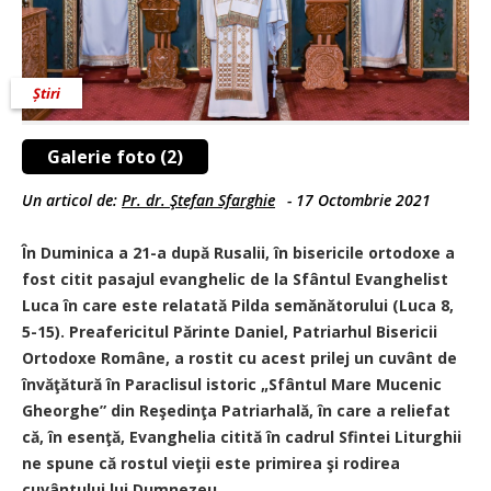
Știri
Galerie foto (2)
Un articol de:
Pr. dr. Ştefan Sfarghie
-
17 Octombrie 2021
În Duminica a 21-a după Rusalii, în bisericile ortodoxe a
fost citit pasajul evanghelic de la Sfântul Evanghelist
Luca în care este relatată Pilda semănătorului (Luca 8,
5-15). Preafericitul Părinte Daniel, Patriarhul Bisericii
Ortodoxe Române, a rostit cu acest prilej un cuvânt de
învăţătură în Paraclisul istoric „Sfântul Mare Mucenic
Gheorghe” din Reşedinţa Patriarhală, în care a reliefat
că, în esenţă, Evanghelia citită în cadrul Sfintei Liturghii
ne spune că rostul vieţii este primirea şi rodirea
cuvântului lui Dumnezeu.