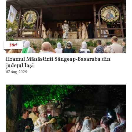
Știri
Hramul Mănăstirii Sângeap‑Basaraba din
judeţul Iaşi
07 Aug, 2026