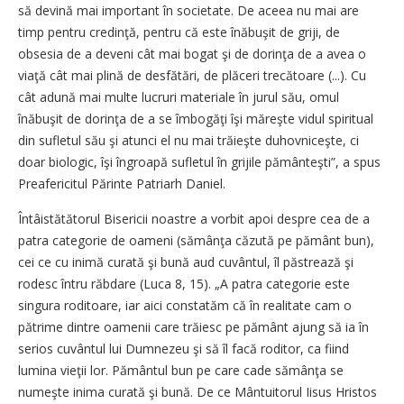
să devină mai important în societate. De aceea nu mai are
timp pentru credinţă, pentru că este înăbuşit de griji, de
obsesia de a deveni cât mai bogat şi de dorinţa de a avea o
viaţă cât mai plină de desfătări, de plăceri trecătoare (...). Cu
cât adună mai multe lucruri materiale în jurul său, omul
înăbuşit de dorinţa de a se îmbogăţi îşi măreşte vidul spiritual
din sufletul său şi atunci el nu mai trăieşte duhovniceşte, ci
doar biologic, îşi îngroapă sufletul în grijile pământeşti”, a spus
Preafericitul Părinte Patriarh Daniel.
Întâistătătorul Bisericii noastre a vorbit apoi despre cea de a
patra categorie de oameni (sămânţa căzută pe pământ bun),
cei ce cu inimă curată şi bună aud cuvântul, îl păstrează şi
rodesc întru răbdare (Luca 8, 15). „A patra categorie este
singura roditoare, iar aici constatăm că în realitate cam o
pătrime dintre oamenii care trăiesc pe pământ ajung să ia în
serios cuvântul lui Dumnezeu şi să îl facă roditor, ca fiind
lumina vieţii lor. Pământul bun pe care cade sămânţa se
numeşte inima curată şi bună. De ce Mântuitorul Iisus Hristos