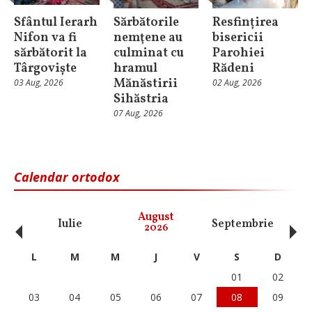
Sfântul Ierarh
Sărbătorile
Resfințirea
Nifon va fi
nemţene au
bisericii
sărbătorit la
culminat cu
Parohiei
Târgoviște
hramul
Rădeni
Mănăstirii
03 Aug, 2026
02 Aug, 2026
Sihăstria
07 Aug, 2026
Calendar ortodox
‹
›
August
Iulie
Septembrie
O
2026
L
M
M
J
V
S
D
01
02
03
04
05
06
07
08
09