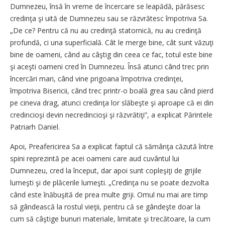
Dumnezeu, însă în vreme de încercare se leapădă, părăsesc
credinţa şi uită de Dumnezeu sau se răzvrătesc împotriva Sa.
„De ce? Pentru că nu au credinţă statornică, nu au credinţă
profundă, ci una superficială. Cât le merge bine, cât sunt văzuţi
bine de oameni, când au câştig din ceea ce fac, totul este bine
şi aceşti oameni cred în Dumnezeu. Însă atunci când trec prin
încercări mari, când vine prigoana împotriva credinţei,
împotriva Bisericii, când trec printr-o boală grea sau când pierd
pe cineva drag, atunci credinţa lor slăbeşte şi aproape că ei din
credincioşi devin necredincioşi şi răzvrătiţi”, a explicat Părintele
Patriarh Daniel.
Apoi, Preafericirea Sa a explicat faptul că sămânţa căzută între
spini reprezintă pe acei oameni care aud cuvântul lui
Dumnezeu, cred la început, dar apoi sunt copleşiţi de grijile
lumeşti şi de plăcerile lumeşti. „Credinţa nu se poate dezvolta
când este înăbuşită de prea multe griji. Omul nu mai are timp
să gândească la rostul vieţii, pentru că se gândeşte doar la
cum să câştige bunuri materiale, limitate şi trecătoare, la cum