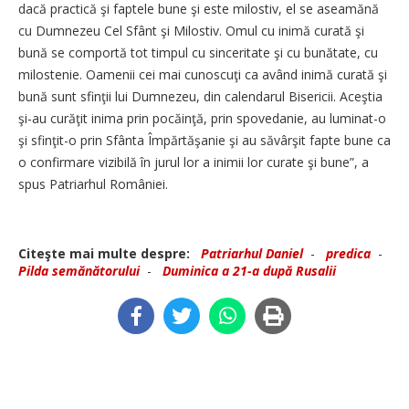
dacă practică şi faptele bune şi este milostiv, el se aseamănă
cu Dumnezeu Cel Sfânt şi Milostiv. Omul cu inimă curată şi
bună se comportă tot timpul cu sinceritate şi cu bunătate, cu
milostenie. Oamenii cei mai cunoscuţi ca având inimă curată şi
bună sunt sfinţii lui Dumnezeu, din calendarul Bisericii. Aceştia
şi-au curăţit inima prin pocăinţă, prin spovedanie, au luminat-o
şi sfinţit-o prin Sfânta Împărtăşanie şi au săvârşit fapte bune ca
o confirmare vizibilă în jurul lor a inimii lor curate şi bune”, a
spus Patriarhul României.
Citeşte mai multe despre:
Patriarhul Daniel
-
predica
-
Pilda semănătorului
-
Duminica a 21-a după Rusalii