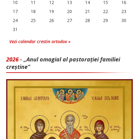
10
11
12
13
14
15
16
17
18
19
20
21
22
23
24
25
26
27
28
29
30
31
Vezi calendar crestin ortodox »
2026 -
„Anul omagial al pastorației familiei
creștine”