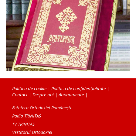
Politica de cookie
|
Politica de confidențialitate
|
Contact
|
Despre noi
|
Abonamente
|
Fototeca Ortodoxiei Românești
Radio TRINITAS
TV TRINITAS
Vestitorul Ortodoxiei