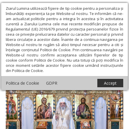
Ziarul Lumina utilizează fişiere de tip cookie pentru a personaliza și
îmbunătăți experiența ta pe Website-ul nostru. Te informăm că ne-
am actualizat politicile pentru a integra în acestea și în activitatea
curentă a Ziarului Lumina cele mai recente modificări propuse de
Regulamentul (UE) 2016/679 privind protecția persoanelor fizice în
ceea ce privește prelucrarea datelor cu caracter personal și privind
libera circulație a acestor date. Înainte de a continua navigarea pe
Website-ul nostru te rugăm să aloci timpul necesar pentru a citi și
Ziarul Lumina
›
Actualitate religioasă
›
Știri
›
„Rostul vieţii este
înțelege conținutul Politicii de Cookie. Prin continuarea navigării pe
primirea şi rodirea cuvântului lui Dumnezeu”
Website-ul nostru confirmi acceptarea utilizării fişierelor de tip
cookie conform Politicii de Cookie. Nu uita totuși că poți modifica în
„Rostul vieţii este primirea şi rodirea
orice moment setările acestor fişiere cookie urmând instrucțiunile
din Politica de Cookie.
cuvântului lui Dumnezeu”
Politica de Cookie
GDPR
Accept