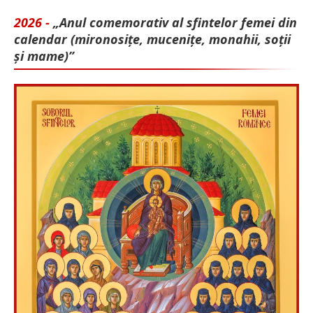
2026 -
„Anul comemorativ al sfintelor femei din
calendar (mironosițe, mu­cenițe, monahii, soții
și mame)”