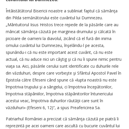
Întâistătătorul Bisericii noastre a subliniat faptul că sămânţa
din Pilda semănătorului este cuvântul lui Dumnezeu.
„Mântuitorul Iisus Hristos trece repede de la păsările care au
mâncat sămânţa căzută pe marginea drumului şi călcată în
picioare de oameni la diavolul, zicând că el fură din inima
omului cuvântul lui Dumnezeu, înşelându-l pe acesta,
spunându-i că nu este important acest cuvânt, că nu este
actual, că nu aduce nici un câştig şi că nu îi spune nimic pentru
viaţa sa. Aici, păsările cerului sunt identificate cu duhurile rele
din văzduhuri, despre care vorbeşte şi Sfântul Apostol Pavel în
Epistola către Efeseni când spune că «lupta noastră nu este
împotriva trupului şi a sângelui, ci împotriva începătoriilor,
împotriva stăpâniilor, împotriva stăpânitorilor întunericului
acestui veac, împotriva duhurilor răutăţii care sunt în
văzduhuri» (Efeseni 6, 12)”, a spus Preafericirea Sa.
Patriarhul României a precizat că sămânţa căzută pe piatră îi
reprezintă pe acei oameni care ascultă cu bucurie cuvântul lui