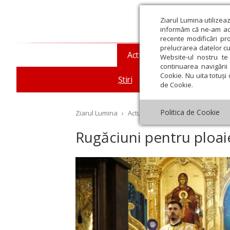
Ziarul Lumina utilizea
informăm că ne-am actu
recente modificări pr
prelucrarea datelor cu
Actualitate religioasă
T
Website-ul nostru te 
continuarea navigării 
Cookie. Nu uita totuși 
Știri
Mesaje și cuvântări
de Cookie.
Politica de Cookie
Ziarul Lumina
›
Actualitate religioasă
›
Știri
›
Ru
Rugăciuni pentru ploai
st
Septembrie
Octombrie
Noiembrie
Decembrie
Ianuar