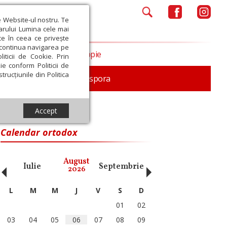
e Website-ul nostru. Te
iarului Lumina cele mai
ce în ceea ce privește
a continua navigarea pe
Opinii
Filantropie
iticii de Cookie. Prin
ie conform Politicii de
trucțiunile din Politica
In memoriam
Diaspora
Accept
Calendar ortodox
‹
›
August
Iulie
Septembrie
Octombrie
Noiembri
2026
L
M
M
J
V
S
D
01
02
03
04
05
06
07
08
09