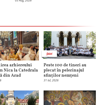
05 Aug, 2026
Știri
rea arhiereului
Peste 100 de tineri au
n Nica la Catedrala
plecat în pelerinajul
că din Arad
sfinților nemțeni
26
31 Iul, 2026