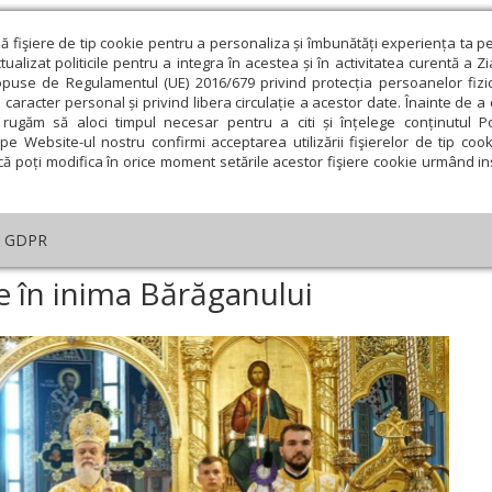
ză fişiere de tip cookie pentru a personaliza și îmbunătăți experiența ta p
alizat politicile pentru a integra în acestea și în activitatea curentă a Z
opuse de Regulamentul (UE) 2016/679 privind protecția persoanelor fizi
 caracter personal și privind libera circulație a acestor date. Înainte de 
eologie și spiritualitate
Educaţie și Cultură
Societate
rugăm să aloci timpul necesar pentru a citi și înțelege conținutul Pol
pe Website-ul nostru confirmi acceptarea utilizării fişierelor de tip cook
că poți modifica în orice moment setările acestor fişiere cookie urmând ins
An omagial
Comunicate de presă
Documentar
GDPR
găciuni pentru ploaie în inima Bărăganului
e în inima Bărăganului
ie
Februarie
Martie
Aprilie
Mai
Iunie