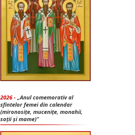
2026 -
„Anul comemorativ al
sfintelor femei din calendar
(mironosițe, mu­cenițe, monahii,
soții și mame)”