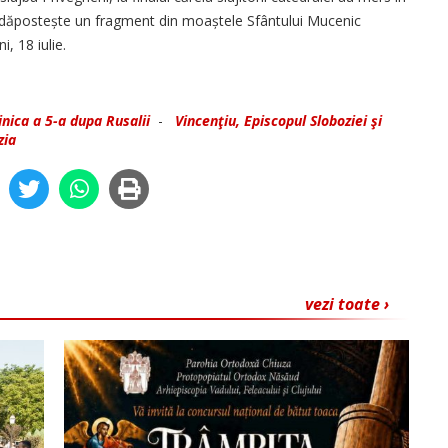
e adăpostește un fragment din moaștele Sfântului Mucenic
, 18 iulie.
nica a 5-a dupa Rusalii
-
Vincenţiu, Episcopul Sloboziei şi
zia
vezi toate ›