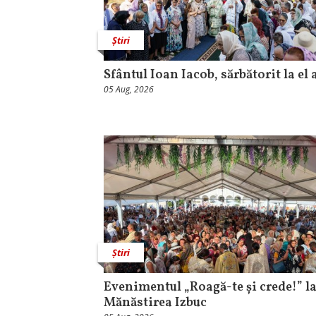
Știri
Sfântul Ioan Iacob, sărbătorit la el 
05 Aug, 2026
Știri
Evenimentul „Roagă-te și crede!” l
Mănăstirea Izbuc