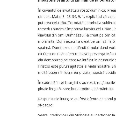
moaștele Sfântului Emilian de la Durosto
În cuvântul de învățătură rostit duminică, Preas
rânduit, Matei 8, 28-34; 9, 1, explicând că cei
puterea celui rău. Totodată, ierarhul a subliniat
remediu puternic împotriva lucrării celui rău:
diavolul din om. Dumnezeu l-a creat pe om ca să
morminte. Dumnezeu l-a creat pe om să fie o b
spaimă. Dumnezeu i-a dăruit omului darul vorbir
cu Creatorul său. Pentru diavol prezența Mântui
alți demonizați pe care i-a întâlnit în drumurile 
Hristos este pururi ajutător al vieții noastre. S
multă putere în lucrarea și viața noastră cotidi
În cadrul Sfintei Liturghii s-au rostit rugăciun
ploaie liniştită, spre buna rodire a pământului.
Răspunsurile liturgice au fost oferite de corul 
sf-esc.ro.
Seara, credincioșii din Slobozia au participat la s