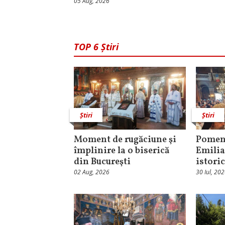
05 Aug, 2026
TOP 6 Știri
Știri
Știri
Moment de rugăciune şi
Pomeni
împlinire la o biserică
Emilia
din Bucureşti
istori
02 Aug, 2026
30 Iul, 20