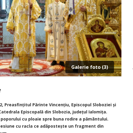
Galerie foto (3)
2
2, Preasfințitul Părinte Vincențiu, Episcopul Sloboziei și
 Catedrala Episcopală din Slobozia, județul Ialomița.
poporului cu ploaie spre buna rodire a pământului.
rocesiune cu racla ce adăpostește un fragment din