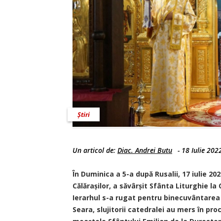
Știri
Un articol de:
Diac. Andrei Butu
-
18 Iulie 202
În Duminica a 5-a după Rusalii, 17 iulie 202
Călărașilor, a săvârșit Sfânta Liturghie la
Ierarhul s-a rugat pentru binecuvântarea 
Seara, slujitorii catedralei au mers în p