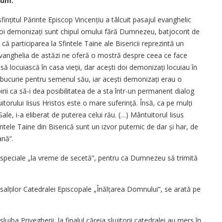
rum.
fințitul Părinte Episcop Vincențiu a tâlcuit pasajul evanghelic
 doi demonizați sunt chipul omului fără Dumnezeu, batjocorit de
 că participarea la Sfintele Taine ale Bisericii reprezintă un
 „Evanghelia de astăzi ne oferă o mostră despre ceea ce face
 locuiască în casa vieții, dar acești doi demonizați locuiau în
ucurie pentru semenul său, iar acești demonizați erau o
ii ca să-i dea posibilitatea de a sta într-un permanent dialog
torului Iisus Hristos este o mare suferință. Însă, ca pe mulți
Sale, i-a eliberat de puterea celui rău. (…) Mântuitorul Iisus
fintele Taine din Biserică sunt un izvor puternic de dar și har, de
ană”.
ile speciale „la vreme de secetă”, pentru ca Dumnezeu să trimită
psalților Catedralei Episcopale „Înălțarea Domnului”, se arată pe
lujba Privegherii, la finalul căreia slujitorii catedralei au mers în