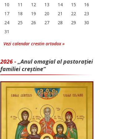
10
11
12
13
14
15
16
17
18
19
20
21
22
23
24
25
26
27
28
29
30
31
Vezi calendar crestin ortodox »
2026 -
„Anul omagial al pastorației
familiei creștine”