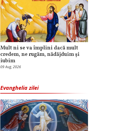
Mult ni se va împlini dacă mult
credem, ne rugăm, nădăjduim și
iubim
09 Aug, 2026
Evanghelia zilei