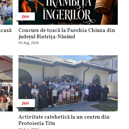
Știri
acasă
​Concurs de toacă la Parohia Chiuza din
judeţul Bistriţa-Năsăud
05 Aug, 2026
Știri
a
Activitate catehetică la un centru din
Protoieria Titu