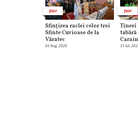
Știri
Știri
Sfințirea raclei celor trei
Tineri 
Sfinte Cuvioase de la
tabără
Văratec
Carai
03 Aug, 2026
31 Iul, 20