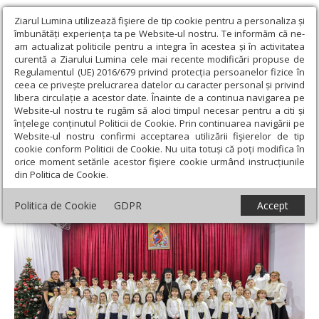
Ziarul Lumina utilizează fişiere de tip cookie pentru a personaliza și
îmbunătăți experiența ta pe Website-ul nostru. Te informăm că ne-
am actualizat politicile pentru a integra în acestea și în activitatea
curentă a Ziarului Lumina cele mai recente modificări propuse de
Regulamentul (UE) 2016/679 privind protecția persoanelor fizice în
ceea ce privește prelucrarea datelor cu caracter personal și privind
libera circulație a acestor date. Înainte de a continua navigarea pe
Website-ul nostru te rugăm să aloci timpul necesar pentru a citi și
Ziarul Lumina
›
Actualitate religioasă
›
Știri
›
Serbarea de
înțelege conținutul Politicii de Cookie. Prin continuarea navigării pe
Crăciun a seminariștilor buzoieni
Website-ul nostru confirmi acceptarea utilizării fişierelor de tip
cookie conform Politicii de Cookie. Nu uita totuși că poți modifica în
Serbarea de Crăciun a seminariștilor
orice moment setările acestor fişiere cookie urmând instrucțiunile
din Politica de Cookie.
buzoieni
Politica de Cookie
GDPR
Accept