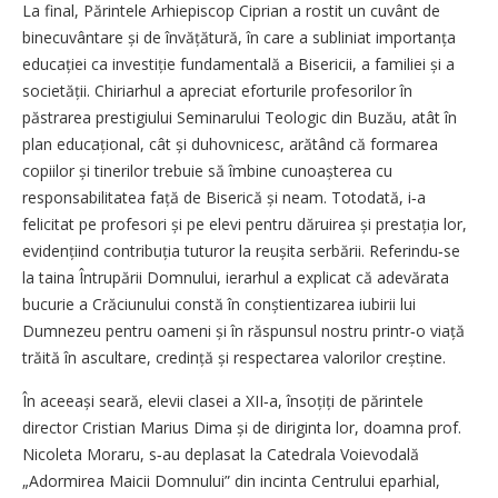
La final, Părintele Arhiepiscop Ciprian a rostit un cuvânt de
binecuvântare și de învățătură, în care a subliniat importanța
educației ca investiție fundamentală a Bisericii, a familiei și a
societății. Chiriarhul a apreciat eforturile profesorilor în
păstrarea prestigiului Seminarului Teologic din Buzău, atât în
plan educațional, cât și duhovnicesc, arătând că formarea
copiilor și tinerilor trebuie să îmbine cunoașterea cu
responsabilitatea față de Biserică și neam. Totodată, i‑a
felicitat pe profesori și pe elevi pentru dăruirea și prestația lor,
evidențiind contribuția tuturor la reușita serbării. Referindu‑se
la taina Întrupării Domnului, ierarhul a explicat că adevărata
bucurie a Crăciunului constă în conștientizarea iubirii lui
Dumnezeu pentru oameni și în răspunsul nostru printr‑o viață
trăită în ascultare, credință și respectarea valorilor creștine.
În aceeași seară, elevii clasei a XII‑a, însoțiți de părintele
director Cristian Marius Dima și de diriginta lor, doamna prof.
Nicoleta Moraru, s‑au deplasat la Catedrala Voievodală
„Adormirea Maicii Domnului” din incinta Centrului eparhial,