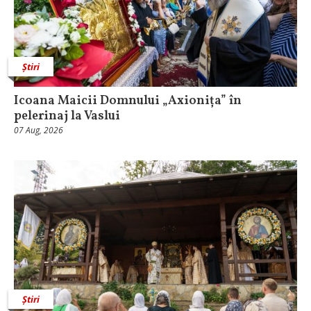
Știri
Icoana Maicii Domnului „Axionița” în
pelerinaj la Vaslui
07 Aug, 2026
Știri