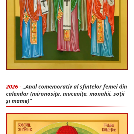
2026 -
„Anul comemorativ al sfintelor femei din
calendar (mironosițe, mu­cenițe, monahii, soții
și mame)”