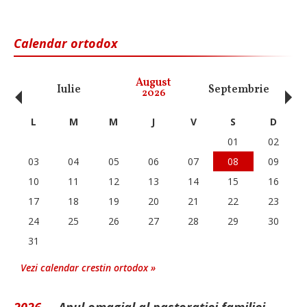
Calendar ortodox
‹
›
August
Iulie
Septembrie
O
2026
L
M
M
J
V
S
D
01
02
03
04
05
06
07
08
09
10
11
12
13
14
15
16
17
18
19
20
21
22
23
24
25
26
27
28
29
30
31
Vezi calendar crestin ortodox »
2026 -
„Anul omagial al pastorației familiei