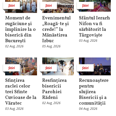
Știri
Știri
Știri
Moment de
Evenimentul
Sfântul Ierarh
rugăciune şi
„Roagă-te și
Nifon va fi
împlinire la o
crede!” la
sărbătorit la
biserică din
Mănăstirea
Târgoviște
Bucureşti
Izbuc
03 Aug, 2026
02 Aug, 2026
05 Aug, 2026
Știri
Știri
Știri
Sfințirea
Resfințirea
Recunoaștere
raclei celor
bisericii
pentru
trei Sfinte
Parohiei
slujirea
Cuvioase de la
Rădeni
Bisericii și a
Văratec
comunității
02 Aug, 2026
03 Aug, 2026
04 Aug, 2026