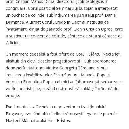
prof. Cristian Marius Dima, directorul școlii teologice. În
continuare, Corul psaltic al Seminarului buzoian a interpretat
un buchet de colinde, sub îndrumarea părintelui prof. Daniel
Dumitrică. A urmat Corul „Credo in Deo” al instituției de
învățământ, dirijat de părintele prof. Gianin Cristian Oprea, care
a susținut un concert de colinde, cântece de stea și cântece de
Crăciun.
Un moment deosebit a fost oferit de Corul „Sfântul Nectarie”,
alcătuit din elevii claselor pregătitoare și I. Sub coordonarea
doamnei învățătoare Viorica Georgeta Țârdeanu și prin
implicarea învățătoarelor Elvira Sardaru, Mihaela Popa și
Veronica Florentina Popa, cei mici au înfrumusețat serbarea cu
vocile lor cristaline, creând o atmosferă caldă și încărcată de
emoție.
Evenimentul s‑a încheiat cu prezentarea tradiționalului
Plugușor, evocând obiceiurile strămoșești legate de praznicul
Nașterii Mântuitorului Iisus Hristos.