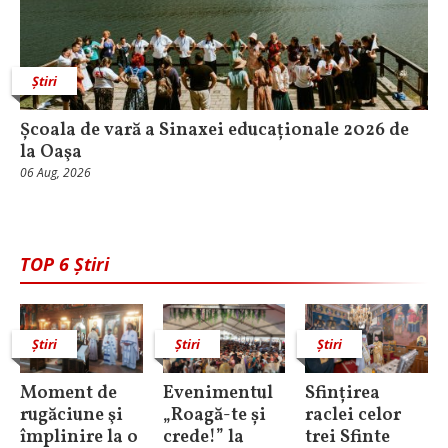
Știri
Școala de vară a Sinaxei educaționale 2026 de
la Oaşa
06 Aug, 2026
TOP 6 Știri
Știri
Știri
Știri
Moment de
Evenimentul
Sfințirea
rugăciune şi
„Roagă-te și
raclei celor
împlinire la o
crede!” la
trei Sfinte