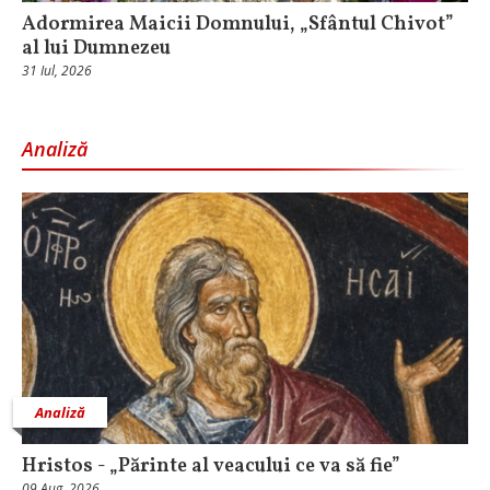
Adormirea Maicii Domnului, „Sfântul Chivot”
al lui Dumnezeu
31 Iul, 2026
Analiză
Analiză
Hristos - „Părinte al veacului ce va să fie”
09 Aug, 2026