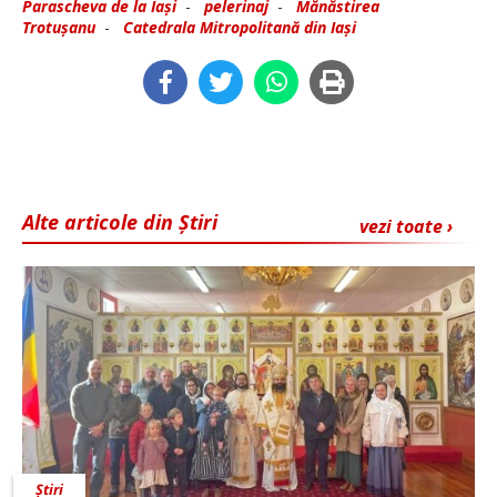
Parascheva de la Iași
-
pelerinaj
-
Mănăstirea
Trotușanu
-
Catedrala Mitropolitană din Iași
Alte articole din Știri
vezi toate ›
Știri