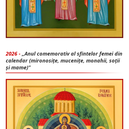
2026 -
„Anul comemorativ al sfintelor femei din
calendar (mironosițe, mu­cenițe, monahii, soții
și mame)”