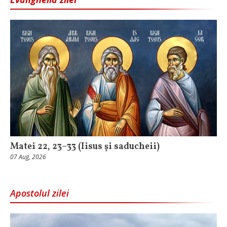
Matei 22, 23–33 (Iisus și saducheii)
07 Aug, 2026
Apostolul zilei