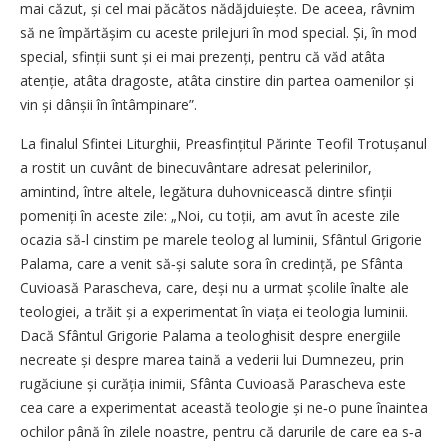
mai căzut, și cel mai păcătos nădăjduiește. De aceea, râvnim
să ne împărtășim cu aceste prilejuri în mod special. Și, în mod
special, sfinții sunt și ei mai prezenți, pentru că văd atâta
atenție, atâta dragoste, atâta cinstire din partea oamenilor și
vin și dânșii în întâmpinare”.
La finalul Sfintei Liturghii, Preasfințitul Părinte Teofil Trotușanul
a rostit un cuvânt de binecuvântare adresat pelerinilor,
amintind, între altele, legătura duhovnicească dintre sfinții
pomeniți în aceste zile: „Noi, cu toții, am avut în aceste zile
ocazia să‑l cinstim pe marele teolog al luminii, Sfântul Grigorie
Palama, care a venit să‑și salute sora în credință, pe Sfânta
Cuvioasă Parascheva, care, deși nu a urmat școlile înalte ale
teologiei, a trăit și a experimentat în viața ei teologia luminii.
Dacă Sfântul Grigorie Palama a teologhisit despre energiile
necreate și despre marea taină a vederii lui Dumnezeu, prin
rugăciune și curăția inimii, Sfânta Cuvioasă Parascheva este
cea care a experimentat această teologie și ne‑o pune înaintea
ochilor până în zilele noastre, pentru că darurile de care ea s‑a