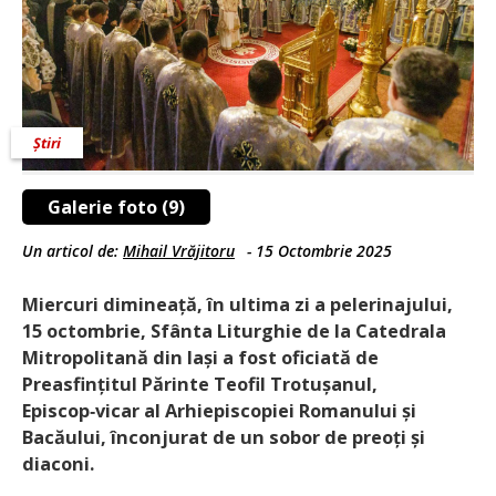
Știri
Galerie foto (9)
Un articol de:
Mihail Vrăjitoru
-
15 Octombrie 2025
Miercuri dimineață, în ultima zi a pelerinajului,
15 octombrie, Sfânta Liturghie de la Catedrala
Mitropolitană din Iași a fost oficiată de
Preasfințitul Părinte Teofil Trotușanul,
Episcop‑vicar al Arhiepiscopiei Romanului și
Bacăului, înconjurat de un sobor de preoți și
diaconi.