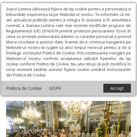
Ziarul Lumina utilizează fişiere de tip cookie pentru a personaliza și
îmbunătăți experiența ta pe Website-ul nostru. Te informăm că ne-
am actualizat politicile pentru a integra în acestea și în activitatea
curentă a Ziarului Lumina cele mai recente modificări propuse de
Regulamentul (UE) 2016/679 privind protecția persoanelor fizice în
ceea ce privește prelucrarea datelor cu caracter personal și privind
libera circulație a acestor date. Înainte de a continua navigarea pe
Website-ul nostru te rugăm să aloci timpul necesar pentru a citi și
Ziarul Lumina
›
Actualitate religioasă
›
Știri
›
Sfânta Liturghie din
înțelege conținutul Politicii de Cookie. Prin continuarea navigării pe
ultima zi a pelerinajului, oficiată de PS Părinte Teofil Trotușanul la
Website-ul nostru confirmi acceptarea utilizării fişierelor de tip
Iași
cookie conform Politicii de Cookie. Nu uita totuși că poți modifica în
orice moment setările acestor fişiere cookie urmând instrucțiunile
Sfânta Liturghie din ultima zi a
din Politica de Cookie.
pelerinajului, oficiată de PS Părinte Teofil
Politica de Cookie
GDPR
Accept
Trotușanul la Iași