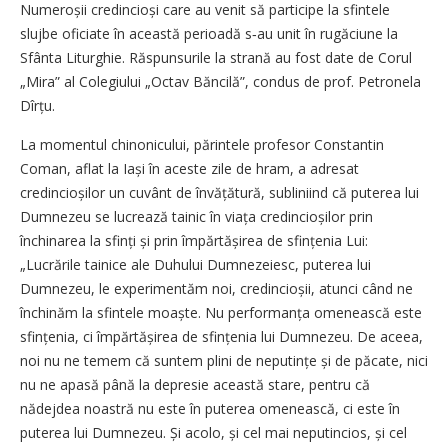
Numeroșii credincioși care au venit să participe la sfintele
slujbe oficiate în această perioadă s‑au unit în rugăciune la
Sfânta Liturghie. Răspunsurile la strană au fost date de Corul
„Mira” al Colegiului „Octav Băncilă”, condus de prof. Petronela
Dîrțu.
La momentul chinonicului, părintele profesor Constantin
Coman, aflat la Iași în aceste zile de hram, a adresat
credincioșilor un cuvânt de învățătură, subliniind că puterea lui
Dumnezeu se lucrează tainic în viața credincioșilor prin
închinarea la sfinți și prin împărtășirea de sfințenia Lui:
„Lucrările tainice ale Duhului Dumnezeiesc, puterea lui
Dumnezeu, le experimentăm noi, credincioșii, atunci când ne
închinăm la sfintele moaște. Nu performanța omenească este
sfințenia, ci împărtășirea de sfințenia lui Dumnezeu. De aceea,
noi nu ne temem că suntem plini de neputințe și de păcate, nici
nu ne apasă până la depresie această stare, pentru că
nădejdea noastră nu este în puterea omenească, ci este în
puterea lui Dumnezeu. Și acolo, și cel mai neputincios, și cel