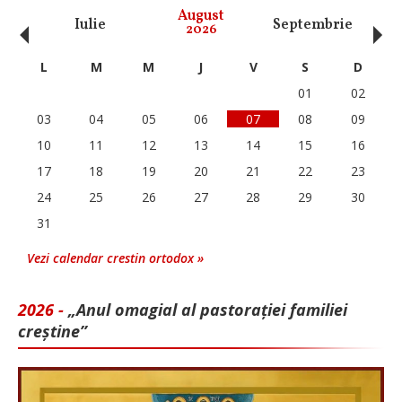
‹
›
August
Iulie
Septembrie
O
2026
L
M
M
J
V
S
D
01
02
03
04
05
06
07
08
09
10
11
12
13
14
15
16
17
18
19
20
21
22
23
24
25
26
27
28
29
30
31
Vezi calendar crestin ortodox »
2026 -
„Anul omagial al pastorației familiei
creștine”