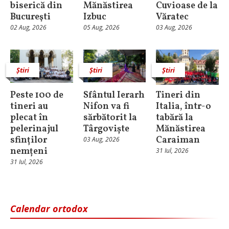
biserică din
Mănăstirea
Cuvioase de la
Bucureşti
Izbuc
Văratec
02 Aug, 2026
05 Aug, 2026
03 Aug, 2026
Știri
Știri
Știri
Peste 100 de
Sfântul Ierarh
Tineri din
tineri au
Nifon va fi
Italia, într-o
plecat în
sărbătorit la
tabără la
pelerinajul
Târgoviște
Mănăstirea
sfinților
Caraiman
03 Aug, 2026
nemțeni
31 Iul, 2026
31 Iul, 2026
Calendar ortodox