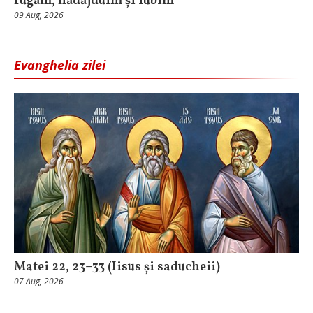
rugăm, nădăjduim și iubim
09 Aug, 2026
Evanghelia zilei
Matei 22, 23–33 (Iisus și saducheii)
07 Aug, 2026