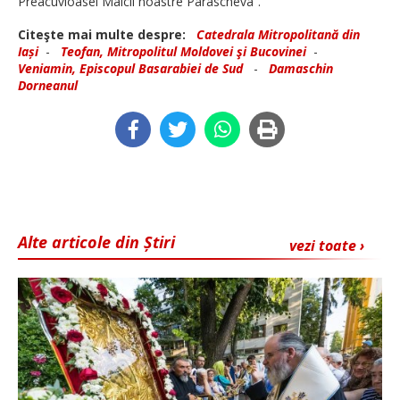
Preacuvioasei Maicii noastre Parascheva”.
Citeşte mai multe despre:
Catedrala Mitropolitană din
Iași
-
Teofan, Mitropolitul Moldovei şi Bucovinei
-
Veniamin, Episcopul Basarabiei de Sud
-
Damaschin
Dorneanul
Alte articole din Știri
vezi toate ›