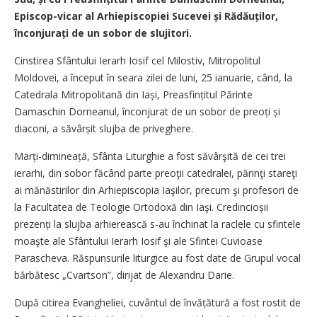
Episcop-vicar al Arhiepiscopiei Sucevei și Rădăuților,
înconjurați de un sobor de slujitori.
Cinstirea Sfântului Ierarh Iosif cel Milostiv, Mitropolitul
Moldovei, a început în seara zilei de luni, 25 ianuarie, când, la
Catedrala Mitropolitană din Iași, Preasfințitul Părinte
Damaschin Dorneanul, înconjurat de un sobor de preoți și
diaconi, a săvârșit slujba de priveghere.
Marți-dimineață, Sfânta Liturghie a fost săvârşită de cei trei
ierarhi, din sobor făcând parte preoţii catedralei, părinţi stareţi
ai mănăstirilor din Arhiepiscopia Iaşilor, precum şi profesori de
la Facultatea de Teologie Ortodoxă din Iaşi. Credin­cioșii
prezenți la slujba arhierească s-au închinat la raclele cu sfintele
moaşte ale Sfântului Ierarh Iosif şi ale Sfintei Cuvioase
Parascheva. Răspunsurile liturgice au fost date de Grupul vocal
bărbătesc „Cvart­son”, dirijat de Alexandru Darie.
După citirea Evangheliei, cuvântul de învăță­tură a fost rostit de