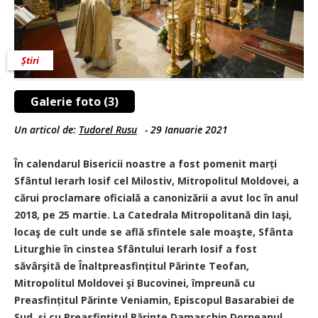
Știri
Galerie foto (3)
Un articol de:
Tudorel Rusu
-
29 Ianuarie 2021
În calendarul Bisericii noastre a fost pomenit marți
Sfântul Ierarh Iosif cel Milostiv, Mitropolitul Moldovei, a
cărui proclamare oficială a canonizării a avut loc în anul
2018, pe 25 martie. La Catedrala Mitropolitană din Iaşi,
locaş de cult unde se află sfintele sale moaşte, Sfânta
Liturghie în cinstea Sfântului Ierarh Iosif a fost
săvârşită de Înaltpreasfințitul Părinte Teofan,
Mitropolitul Moldovei şi Bucovinei, împreună cu
Preasfințitul Părinte Veniamin, Episcopul Basarabiei de
Sud, și cu Preasfințitul Părinte Damaschin Dorneanul,