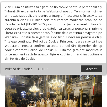
Ziarul Lumina utilizează fişiere de tip cookie pentru a personaliza și
îmbunătăți experiența ta pe Website-ul nostru. Te informăm că ne-
am actualizat politicile pentru a integra în acestea și în activitatea
curentă a Ziarului Lumina cele mai recente modificări propuse de
Regulamentul (UE) 2016/679 privind protecția persoanelor fizice în
ceea ce privește prelucrarea datelor cu caracter personal și privind
libera circulație a acestor date. Înainte de a continua navigarea pe
Website-ul nostru te rugăm să aloci timpul necesar pentru a citi și
Ziarul Lumina
›
Actualitate religioasă
›
Știri
›
„Sfântul Iosif cel
înțelege conținutul Politicii de Cookie. Prin continuarea navigării pe
Milostiv este darul Basarabiei pentru România reîntregită”
Website-ul nostru confirmi acceptarea utilizării fişierelor de tip
cookie conform Politicii de Cookie. Nu uita totuși că poți modifica în
„Sfântul Iosif cel Milostiv este darul
orice moment setările acestor fişiere cookie urmând instrucțiunile
din Politica de Cookie.
Basarabiei pentru România reîntregită”
Politica de Cookie
GDPR
Accept