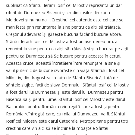
subliniat că Sfântul Ierarh Iosif cel Milostiv reprezintă un dar
oferit de Dumnezeu Bisericii și credin­cioșilor din zona
Moldovei și nu numai: „Creștinul cel autentic este cel care se
manifestă prin renunțarea la sine pentru ca alții să trăiască.
Creștinul adevărat își găsește bucuria făcând bucurie altora.
Sfântul Ierarh Iosif cel Milostiv a fost un asemenea om: a
renunțat la sine pentru ca alții să trăiască și și a bucurat pe alții
pentru ca Dumnezeu să Se bucure pentru aceasta în ceruri.
Această cruce, această întretăiere între renunțare la sine și
valul puternic de bucurie izvorăște din viața Sfântului Iosif cel
Milostiv, din dragostea sa fața de Sfânta Biserică, față de
sfintele slujbe, față de slava Domnului. Sfântul Iosif cel Milostiv
a fost darul lui Dumnezeu și este darul lui Dumnezeu pentru
Biserica Sa și pentru lume. Sfântul Iosif cel Milostiv este darul
Basarabiei pentru România reîntregită care a fost și pentru
România reîntregită care, cu mila lui Dumnezeu, va fi. Sfântul
Iosif cel Milostiv este darul Catedralei Mitropolitane pentru toți
creștinii care vin aici să se închine la moaștele Sfintei