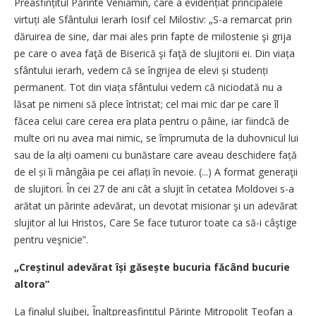
Preasfințitul Părinte Veniamin, care a evidențiat principalele
virtuți ale Sfântului Ierarh Iosif cel Milostiv: „S-a remarcat prin
dăruirea de sine, dar mai ales prin fapte de milostenie şi grija
pe care o avea faţă de Biserică şi faţă de slujitorii ei. Din viața
sfântului ierarh, vedem că se îngrijea de elevi și studenți
permanent. Tot din viața sfântului vedem că niciodată nu a
lăsat pe nimeni să plece întristat; cel mai mic dar pe care îl
făcea celui care cerea era plata pentru o pâine, iar fiindcă de
multe ori nu avea mai nimic, se împrumuta de la duhovnicul lui
sau de la alți oameni cu bunăstare care aveau deschidere față
de el și îi mângâia pe cei aflați în nevoie. (...) A format generaţii
de slujitori. În cei 27 de ani cât a slujit în cetatea Moldovei s-a
arătat un părinte adevărat, un devotat misionar şi un adevărat
slujitor al lui Hristos, Care Se face tuturor toate ca să-i câştige
pentru veşnicie”.
„Creștinul adevărat își găsește bucuria făcând bucurie
altora”
La finalul slujbei, Înaltprea­sfințitul Părinte Mitropolit Teofan a