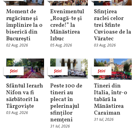
Moment de
Evenimentul
Sfințirea
rugăciune şi
„Roagă-te și
raclei celor
împlinire la o
crede!” la
trei Sfinte
biserică din
Mănăstirea
Cuvioase de la
Bucureşti
Izbuc
Văratec
02 Aug, 2026
05 Aug, 2026
03 Aug, 2026
Știri
Știri
Știri
Sfântul Ierarh
Peste 100 de
Tineri din
Nifon va fi
tineri au
Italia, într-o
sărbătorit la
plecat în
tabără la
Târgoviște
pelerinajul
Mănăstirea
sfinților
Caraiman
03 Aug, 2026
nemțeni
31 Iul, 2026
31 Iul, 2026