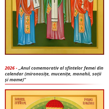
2026 -
„Anul comemorativ al sfintelor femei din
calendar (mironosițe, mu­cenițe, monahii, soții
și mame)”