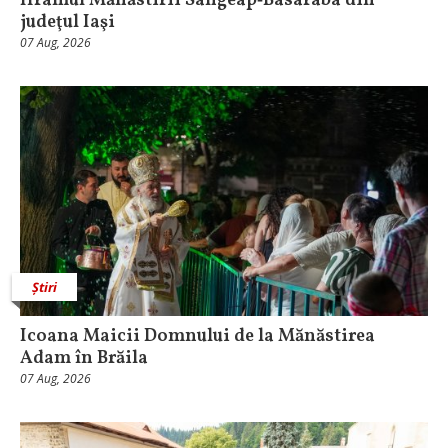
Hramul Mănăstirii Sângeap‑Basaraba din
judeţul Iaşi
07 Aug, 2026
Știri
Icoana Maicii Domnului de la Mănăstirea
Adam în Brăila
07 Aug, 2026