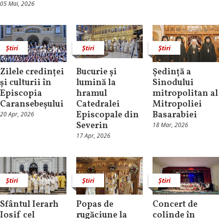
05 Mai, 2026
Știri
Știri
Știri
Zilele credinței
Bucurie și
Ședință a
și culturii în
lumină la
Sinodului
Episcopia
hramul
mitropolitan al
Caransebeșului
Catedralei
Mitropoliei
Episcopale din
Basarabiei
20 Apr, 2026
Severin
18 Mar, 2026
17 Apr, 2026
Știri
Știri
Știri
Sfântul Ierarh
Popas de
Concert de
Iosif cel
rugăciune la
colinde în