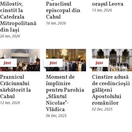
Milostiv,
Paraclisul
orașul Leova
cinstit la
episcopal din
13 Ian, 2026
Catedrala
Cahul
Mitropolitană
16 Ian, 2026
din Iași
26 Ian, 2026
Știri
Știri
Știri
Praznicul
Moment de
Cinstire adusă
Crăciunului
împlinire
de credincioșii
sărbătorit la
pentru Parohia
gălățeni
Cahul
„Sfântul
Apostolului
Nicolae”-
românilor
12 Ian, 2026
Vlădica
02 Dec, 2025
06 Dec, 2025