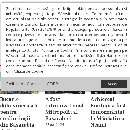
Ziarul Lumina utilizează fişiere de tip cookie pentru a personaliza și
îmbunătăți experiența ta pe Website-ul nostru. Te informăm că ne-
am actualizat politicile pentru a integra în acestea și în activitatea
curentă a Ziarului Lumina cele mai recente modificări propuse de
Regulamentul (UE) 2016/679 privind protecția persoanelor fizice în
ceea ce privește prelucrarea datelor cu caracter personal și privind
libera circulație a acestor date. Înainte de a continua navigarea pe
Website-ul nostru te rugăm să aloci timpul necesar pentru a citi și
Ziarul Lumina
›
Veniamin, Episcopul Basarabiei de Sud
înțelege conținutul Politicii de Cookie. Prin continuarea navigării pe
Website-ul nostru confirmi acceptarea utilizării fişierelor de tip
Veniamin, Episcopul Basarabiei de Sud
cookie conform Politicii de Cookie. Nu uita totuși că poți modifica în
orice moment setările acestor fişiere cookie urmând instrucțiunile
din Politica de Cookie.
Politica de Cookie
GDPR
Accept
Știri
Știri
Știri
Bucurie
A fost
Arhiereul
duhovnicească
întronizat noul
Emilian a fost
pentru
Mitropolit al
înmormântat
credincioșii
Basarabiei
la Mănăstirea
din Basarabia
Neamț
12 Iul, 2026