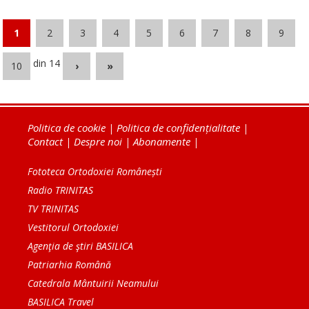
1
2
3
4
5
6
7
8
9
din 14
10
›
»
Politica de cookie
|
Politica de confidențialitate
|
Contact
|
Despre noi
|
Abonamente
|
Fototeca Ortodoxiei Românești
Radio TRINITAS
TV TRINITAS
Vestitorul Ortodoxiei
Agenţia de ştiri BASILICA
Patriarhia Română
Catedrala Mântuirii Neamului
BASILICA Travel