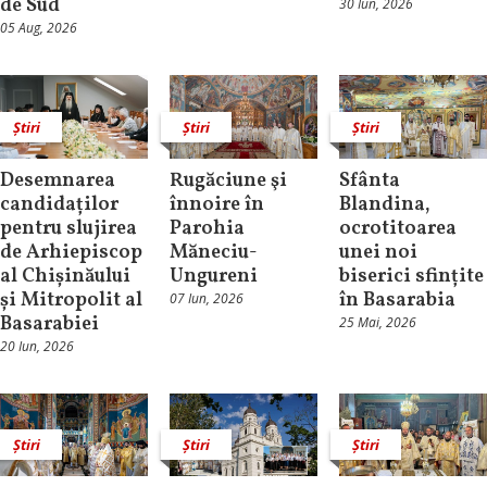
de Sud
30 Iun, 2026
05 Aug, 2026
Știri
Știri
Știri
Desemnarea
Rugăciune şi
Sfânta
candidaților
înnoire în
Blandina,
pentru slujirea
Parohia
ocrotitoarea
de Arhiepiscop
Măneciu-
unei noi
al Chișinăului
Ungureni
biserici sfințite
și Mitropolit al
în Basarabia
07 Iun, 2026
Basarabiei
25 Mai, 2026
20 Iun, 2026
Știri
Știri
Știri