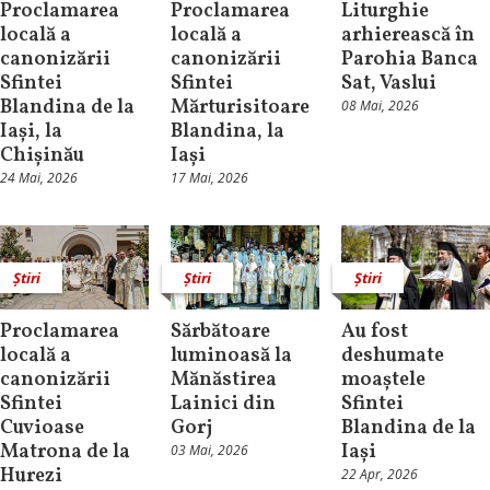
Proclamarea
Proclamarea
Liturghie
locală a
locală a
arhierească în
canonizării
canonizării
Parohia Banca
Sfintei
Sfintei
Sat, Vaslui
Blandina de la
Mărturisitoare
08 Mai, 2026
Iași, la
Blandina, la
Chișinău
Iași
24 Mai, 2026
17 Mai, 2026
Știri
Știri
Știri
Proclamarea
Sărbătoare
Au fost
locală a
luminoasă la
deshumate
canonizării
Mănăstirea
moaștele
Sfintei
Lainici din
Sfintei
Cuvioase
Gorj
Blandina de la
Matrona de la
Iași
03 Mai, 2026
Hurezi
22 Apr, 2026