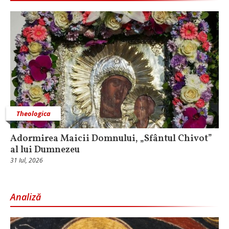
Theologica
Adormirea Maicii Domnului, „Sfântul Chivot”
al lui Dumnezeu
31 Iul, 2026
Analiză