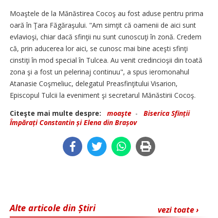
Moaştele de la Mănăstirea Cocoş au fost aduse pentru prima
oară în Ţara Făgăraşului. "Am simţit că oamenii de aici sunt
evlavioşi, chiar dacă sfinţii nu sunt cunoscuţi în zonă. Credem
că, prin aducerea lor aici, se cunosc mai bine aceşti sfinţi
cinstiţi în mod special în Tulcea. Au venit credincioşii din toată
zona şi a fost un pelerinaj continuu", a spus ieromonahul
Atanasie Coşmeliuc, delegatul Preasfinţitului Visarion,
Episcopul Tulcii la eveniment şi secretarul Mănăstirii Cocoş.
Citeşte mai multe despre:
moaşte
-
Biserica Sfinții
Împărați Constantin și Elena din Brașov
Alte articole din Știri
vezi toate ›