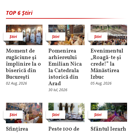
TOP 6 Știri
Știri
Știri
Știri
Moment de
Pomenirea
Evenimentul
rugăciune şi
arhiereului
„Roagă-te și
împlinire la o
Emilian Nica
crede!” la
biserică din
la Catedrala
Mănăstirea
Bucureşti
istorică din
Izbuc
Arad
02 Aug, 2026
05 Aug, 2026
30 Iul, 2026
Știri
Știri
Știri
Sfințirea
Peste 100 de
Sfântul Ierarh