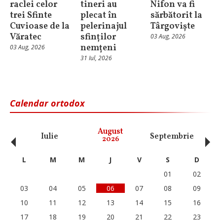
raclei celor
tineri au
Nifon va fi
trei Sfinte
plecat în
sărbătorit la
Cuvioase de la
pelerinajul
Târgoviște
Văratec
sfinților
03 Aug, 2026
nemțeni
03 Aug, 2026
31 Iul, 2026
Calendar ortodox
‹
›
August
Iulie
Septembrie
O
2026
L
M
M
J
V
S
D
01
02
03
04
05
06
07
08
09
10
11
12
13
14
15
16
17
18
19
20
21
22
23