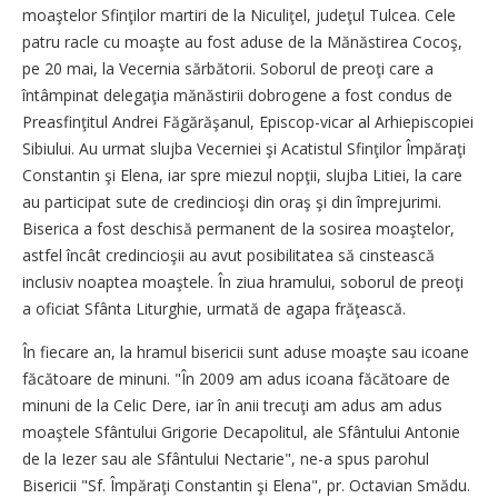
moaştelor Sfinţilor martiri de la Niculiţel, judeţul Tulcea. Cele
patru racle cu moaşte au fost aduse de la Mănăstirea Cocoş,
pe 20 mai, la Vecernia sărbătorii. Soborul de preoţi care a
întâmpinat delegaţia mănăstirii dobrogene a fost condus de
Preasfinţitul Andrei Făgărăşanul, Episcop-vicar al Arhiepiscopiei
Sibiului. Au urmat slujba Vecerniei şi Acatistul Sfinţilor Împăraţi
Constantin şi Elena, iar spre miezul nopţii, slujba Litiei, la care
au participat sute de credincioşi din oraş şi din împrejurimi.
Biserica a fost deschisă permanent de la sosirea moaştelor,
astfel încât credincioşii au avut posibilitatea să cinstească
inclusiv noaptea moaştele. În ziua hramului, soborul de preoţi
a oficiat Sfânta Liturghie, urmată de agapa frăţească.
În fiecare an, la hramul bisericii sunt aduse moaşte sau icoane
făcătoare de minuni. "În 2009 am adus icoana făcătoare de
minuni de la Celic Dere, iar în anii trecuţi am adus am adus
moaştele Sfântului Grigorie Decapolitul, ale Sfântului Antonie
de la Iezer sau ale Sfântului Nectarie", ne-a spus parohul
Bisericii "Sf. Împăraţi Constantin şi Elena", pr. Octavian Smădu.