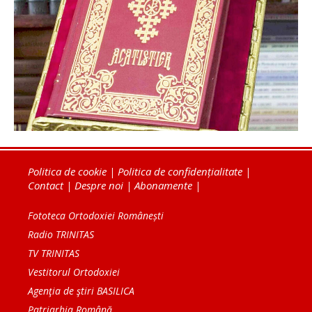
Politica de cookie
|
Politica de confidențialitate
|
Contact
|
Despre noi
|
Abonamente
|
Fototeca Ortodoxiei Românești
Radio TRINITAS
TV TRINITAS
Vestitorul Ortodoxiei
Agenţia de ştiri BASILICA
Patriarhia Română