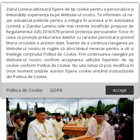
Ziarul Lumina utilizează fişiere de tip cookie pentru a personaliza și
îmbunătăți experiența ta pe Website-ul nostru. Te informăm că ne-
am actualizat politicile pentru a integra în acestea și în activitatea
curentă a Ziarului Lumina cele mai recente modificări propuse de
Regulamentul (UE) 2016/679 privind protecția persoanelor fizice în
ceea ce privește prelucrarea datelor cu caracter personal și privind
libera circulație a acestor date. Înainte de a continua navigarea pe
Website-ul nostru te rugăm să aloci timpul necesar pentru a citi și
Ziarul Lumina
›
Actualitate religioasă
›
Știri
›
Sfinţii de la
înțelege conținutul Politicii de Cookie. Prin continuarea navigării pe
Niculiţel au poposit în Ţara Făgăraşului
Website-ul nostru confirmi acceptarea utilizării fişierelor de tip
cookie conform Politicii de Cookie. Nu uita totuși că poți modifica în
Sfinţii de la Niculiţel au poposit în Ţara
orice moment setările acestor fişiere cookie urmând instrucțiunile
din Politica de Cookie.
Făgăraşului
Politica de Cookie
GDPR
Accept