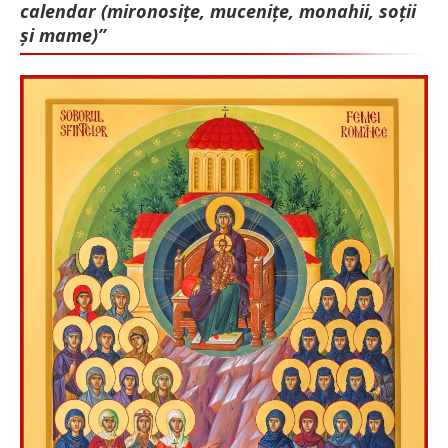
calendar (mironosițe, mu­cenițe, monahii, soții
și mame)”