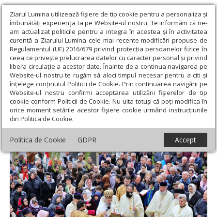
Ziarul Lumina utilizează fişiere de tip cookie pentru a personaliza și
îmbunătăți experiența ta pe Website-ul nostru. Te informăm că ne-
am actualizat politicile pentru a integra în acestea și în activitatea
curentă a Ziarului Lumina cele mai recente modificări propuse de
Regulamentul (UE) 2016/679 privind protecția persoanelor fizice în
ceea ce privește prelucrarea datelor cu caracter personal și privind
libera circulație a acestor date. Înainte de a continua navigarea pe
Website-ul nostru te rugăm să aloci timpul necesar pentru a citi și
Ziarul Lumina
›
Actualitate religioasă
›
Știri
›
Sfințirea
înțelege conținutul Politicii de Cookie. Prin continuarea navigării pe
paraclisului Parohiei „Sfântul Proroc Daniel” din Iași
Website-ul nostru confirmi acceptarea utilizării fişierelor de tip
cookie conform Politicii de Cookie. Nu uita totuși că poți modifica în
Sfințirea paraclisului Parohiei „Sfântul
orice moment setările acestor fişiere cookie urmând instrucțiunile
din Politica de Cookie.
Proroc Daniel” din Iași
Politica de Cookie
GDPR
Accept