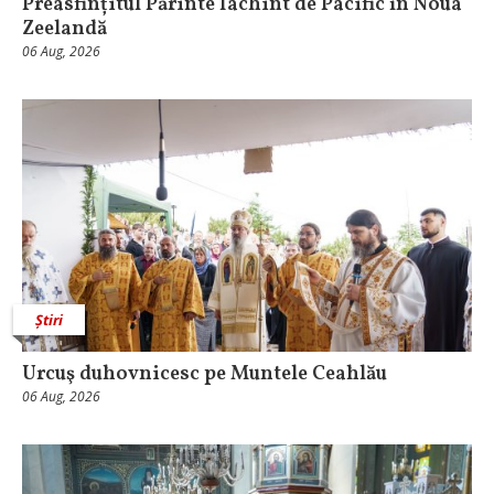
Preasfințitul Părinte Iachint de Pacific în Noua
Zeelandă
06 Aug, 2026
Știri
Urcuş duhovnicesc pe Muntele Ceahlău
06 Aug, 2026