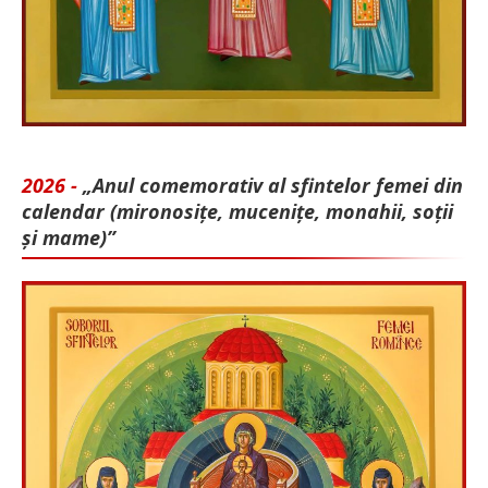
2026 -
„Anul comemorativ al sfintelor femei din
calendar (mironosițe, mu­cenițe, monahii, soții
și mame)”