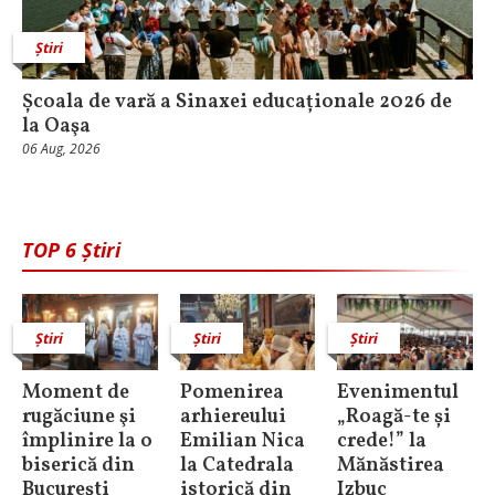
Știri
Școala de vară a Sinaxei educaționale 2026 de
la Oaşa
06 Aug, 2026
TOP 6 Știri
Știri
Știri
Știri
Moment de
Pomenirea
Evenimentul
rugăciune şi
arhiereului
„Roagă-te și
împlinire la o
Emilian Nica
crede!” la
biserică din
la Catedrala
Mănăstirea
Bucureşti
istorică din
Izbuc