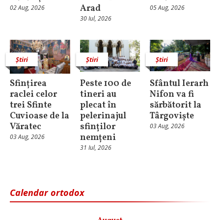
Arad
02 Aug, 2026
05 Aug, 2026
30 Iul, 2026
Știri
Știri
Știri
Sfințirea
Peste 100 de
Sfântul Ierarh
raclei celor
tineri au
Nifon va fi
trei Sfinte
plecat în
sărbătorit la
Cuvioase de la
pelerinajul
Târgoviște
Văratec
sfinților
03 Aug, 2026
nemțeni
03 Aug, 2026
31 Iul, 2026
Calendar ortodox