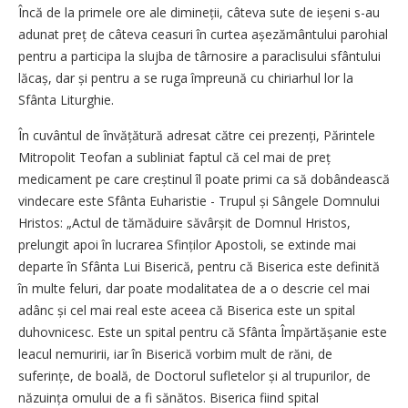
Încă de la primele ore ale dimineții, câteva sute de ieșeni s-au
adunat preț de câteva ceasuri în curtea așezământului parohial
pentru a participa la slujba de târnosire a paraclisului sfântului
lăcaș, dar și pentru a se ruga împreună cu chiriarhul lor la
Sfânta Liturghie.
În cuvântul de învățătură adresat către cei prezenți, Părintele
Mitropolit Teofan a subliniat faptul că cel mai de preț
medicament pe care creștinul îl poate primi ca să dobândească
vindecare este Sfânta Euharistie - Trupul și Sângele Domnului
Hristos: „Actul de tămăduire săvârșit de Domnul Hristos,
prelungit apoi în lucrarea Sfinților Apostoli, se extinde mai
departe în Sfânta Lui Biserică, pentru că Biserica este definită
în multe feluri, dar poate modalitatea de a o descrie cel mai
adânc și cel mai real este aceea că Biserica este un spital
duhovnicesc. Este un spital pentru că Sfânta Împărtășanie este
leacul nemuririi, iar în Biserică vorbim mult de răni, de
suferințe, de boală, de Doctorul sufletelor și al trupurilor, de
năzuința omului de a fi sănătos. Biserica fiind spital