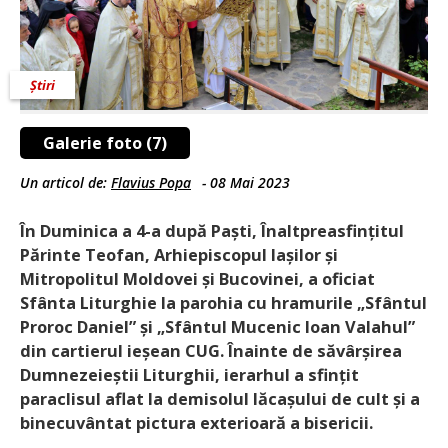
Știri
Galerie foto (7)
Un articol de:
Flavius Popa
-
08 Mai 2023
În Duminica a 4-a după Paști, Înaltpreasfințitul
Părinte Teofan, Arhiepiscopul Iașilor și
Mitropolitul Moldovei și Bucovinei, a oficiat
Sfânta Liturghie la parohia cu hramurile „Sfântul
Proroc Daniel” și „Sfântul Mucenic Ioan Valahul”
din cartierul ieșean CUG. Înainte de săvârșirea
Dumnezeieștii Liturghii, ierarhul a sfințit
paraclisul aflat la demisolul lăcașului de cult și a
binecuvântat pictura exterioară a bisericii.