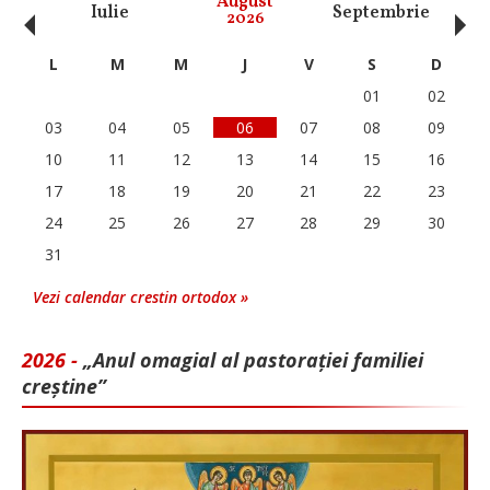
‹
›
August
Iulie
Septembrie
O
2026
L
M
M
J
V
S
D
01
02
03
04
05
06
07
08
09
10
11
12
13
14
15
16
17
18
19
20
21
22
23
24
25
26
27
28
29
30
31
Vezi calendar crestin ortodox »
2026 -
„Anul omagial al pastorației familiei
creștine”