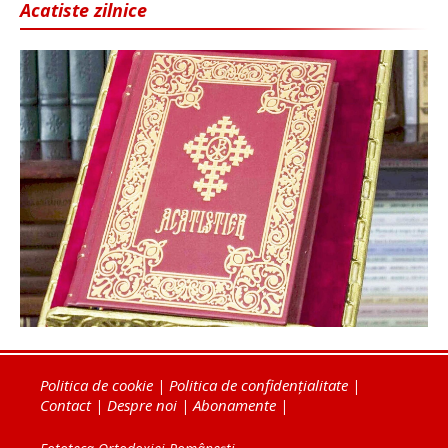
Acatiste zilnice
Politica de cookie
|
Politica de confidențialitate
|
Contact
|
Despre noi
|
Abonamente
|