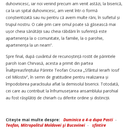
duhovnicesc, iar noi venind precum am venit astăzi, la biserică,
ca la un spital duhovnicesc, am venit într-o formă
conștientizată sau nu pentru că avem multe răni, în sufletul și
trupul nostru. O cale prin care omul poate să găsească mai
ușor cheia sănătății sau cheia răbdării în suferință este
apartenența la o comunitate, la familie, la o parohie,
apartenența la un neam”.
Spre final, după cuvântul de recunoștință rostit de părintele
paroh Ioan Chirvasă, acesta a primit din partea
Înaltpreasfințitului Părinte Teofan Crucea „Sfântul Ierarh Iosif
cel Milostiv”, în semn de gratitudine pentru realizarea și
împodobirea paraclisului aflat la demisolul bisericii. Totodată,
cei care au contribuit la înfrumusețarea ansamblului parohial
au fost răsplătiți de chiriarh cu diferite ordine și distincții.
Citeşte mai multe despre:
Duminica a 4-a dupa Pasti
-
Teofan, Mitropolitul Moldovei şi Bucovinei
-
sfintire