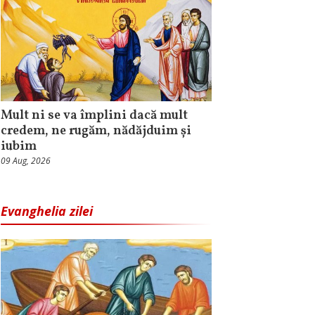
Mult ni se va împlini dacă mult
credem, ne rugăm, nădăjduim și
iubim
09 Aug, 2026
Evanghelia zilei