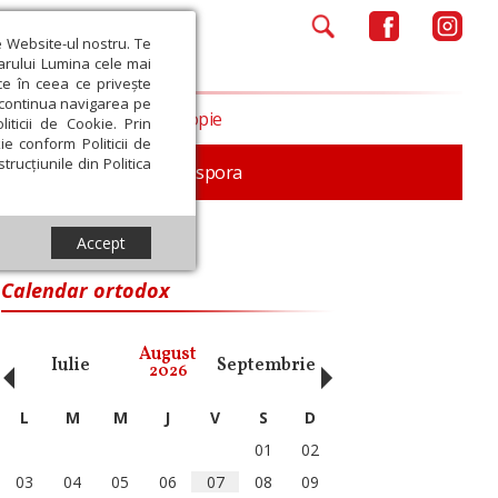
e Website-ul nostru. Te
iarului Lumina cele mai
ce în ceea ce privește
a continua navigarea pe
Opinii
Filantropie
iticii de Cookie. Prin
ie conform Politicii de
trucțiunile din Politica
In memoriam
Diaspora
Accept
Calendar ortodox
‹
›
August
Iulie
Septembrie
Octombrie
Noiembri
2026
L
M
M
J
V
S
D
01
02
03
04
05
06
07
08
09