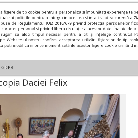
ză fişiere de tip cookie pentru a personaliza și îmbunătăți experiența ta p
alizat politicile pentru a integra în acestea și în activitatea curentă a Z
opuse de Regulamentul (UE) 2016/679 privind protecția persoanelor fizi
 caracter personal și privind libera circulație a acestor date. Înainte de 
eologie și spiritualitate
Educaţie și Cultură
Societate
rugăm să aloci timpul necesar pentru a citi și înțelege conținutul Pol
pe Website-ul nostru confirmi acceptarea utilizării fişierelor de tip cook
că poți modifica în orice moment setările acestor fişiere cookie urmând ins
An omagial
Comunicate de presă
Documentar
GDPR
ujiri arhiereşti în Episcopia Daciei Felix
scopia Daciei Felix
ie
Februarie
Martie
Aprilie
Mai
Iunie