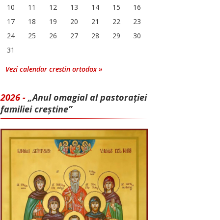
10
11
12
13
14
15
16
17
18
19
20
21
22
23
24
25
26
27
28
29
30
31
Vezi calendar crestin ortodox »
2026 -
„Anul omagial al pastorației
familiei creștine”