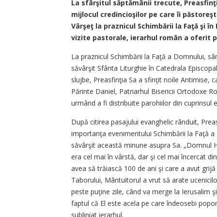
La sfârşitul săptămânii trecute, Preasfinţit
mijlocul credincioşilor pe care îi păstoreş
Vârşeţ la praznicul Schimbării la Faţă şi î
vizite pastorale, ierarhul român a oferit pa
La praznicul Schimbării la Faţă a Domnului, sâ
săvârşit Sfânta Liturghie în Catedrala Episcopală
slujbe, Preasfinţia Sa a sfinţit noile Antimise, c
Părinte Daniel, Patriarhul Bisericii Ortodoxe 
urmând a fi distribuite parohiilor din cuprinsul ep
După citirea pasajului evanghelic rânduit, Preas
importanţa evenimentului Schimbării la Faţă a
săvârşit această minune asupra Sa. „Domnul Hris
era cel mai în vârstă, dar şi cel mai încercat di
avea să trăiască 100 de ani şi care a avut g
Taborului, Mântuitorul a vrut să arate ucenicil
peste puţine zile, când va merge la Ierusalim şi
faptul că El este acela pe care îndeosebi poporu
subliniat ierarhul.