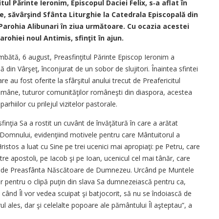
ul Părinte Ieronim, Episcopul Daciei Felix, s‑a aflat în
te, săvârşind Sfânta Liturghie la Catedrala Episcopală din
n Parohia Alibunari în ziua următoare. Cu ocazia acestei
rohiei noul Antimis, sfinţit în ajun.
mbătă, 6 august, Preasfinţitul Părinte Episcop Ieronim a
 din Vârşeţ, înconjurat de un sobor de slujitori. Înaintea sfintei
are au fost oferite la sfârşitul anului trecut de Preafericitul
Române, tuturor comunităţilor româneşti din diaspora, acestea
arhiilor cu prilejul vizitelor pastorale.
finţia Sa a rostit un cuvânt de învăţătură în care a arătat
 Domnului, evidenţiind motivele pentru care Mântuitorul a
tos a luat cu Sine pe trei ucenici mai apropiaţi: pe Petru, care
ntre apostoli, pe Iacob şi pe Ioan, ucenicul cel mai tânăr, care
rijă de Preasfânta Născătoare de Dumnezeu. Urcând pe Muntele
or pentru o clipă puţin din slava Sa dumnezeiască pentru ca,
 când Îl vor vedea scuipat şi batjocorit, să nu se îndoiască de
l ales, dar şi celelalte popoare ale pământului Îl aşteptau”, a