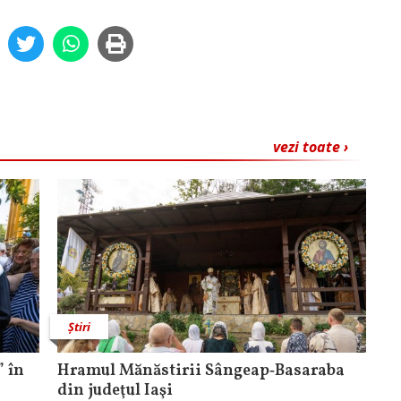
vezi toate ›
Știri
 în
Hramul Mănăstirii Sângeap‑Basaraba
din judeţul Iaşi