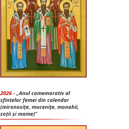
2026 -
„Anul comemorativ al
sfintelor femei din calendar
(mironosițe, mu­cenițe, monahii,
soții și mame)”