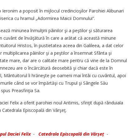
 Ieronim a poposit în mijlocul credincioşilor Parohiei Alibunari
 biserica cu hramul „Adormirea Maicii Domnului”.
şează minunea înmulţirii pâinilor şi a peştilor şi săturarea
 un cuvânt de învăţătură în care a arătat că această minune
ntuitorul Hristos, în pustietatea aceea din Galileea, a dat celor
 multiplicarea pâinilor şi a peştilor a însemnat Sfânta şi
itate mare, dar are o calitate mare pentru că vine de la Domnul
umnezeu are o încărcătură deosebită şi chiar dacă este în
el, Mântuitorul îi hrăneşte pe oameni mai întâi cu cuvântul, apoi
eumurile când se vor împărtăşi cu Trupul şi Sângele Său
 spus Preasfinţia Sa.
aciei Felix a oferit parohiei noul Antimis, sfinţit după rânduiala
n Catedrala Episcopală din Vârşeţ.
pul Daciei Felix
-
Catedrala Episcopală din Vârșeț
-