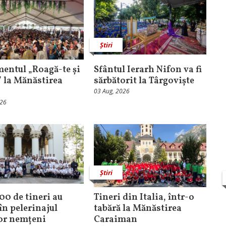
Știri
entul „Roagă-te și
Sfântul Ierarh Nifon va fi
” la Mănăstirea
sărbătorit la Târgoviște
03 Aug, 2026
026
Știri
100 de tineri au
Tineri din Italia, într-o
în pelerinajul
tabără la Mănăstirea
lor nemțeni
Caraiman