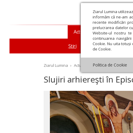
Ziarul Lumina utilizea
informăm că ne-am actu
recente modificări pr
prelucrarea datelor cu
Actualitate religioasă
T
Website-ul nostru te 
continuarea navigării 
Cookie. Nu uita totuși 
Știri
Mesaje și cuvântări
de Cookie.
Politica de Cookie
Ziarul Lumina
›
Actualitate religioasă
›
Știri
›
Sl
Slujiri arhiereşti în Epi
st
Septembrie
Octombrie
Noiembrie
Decembrie
Ianuar