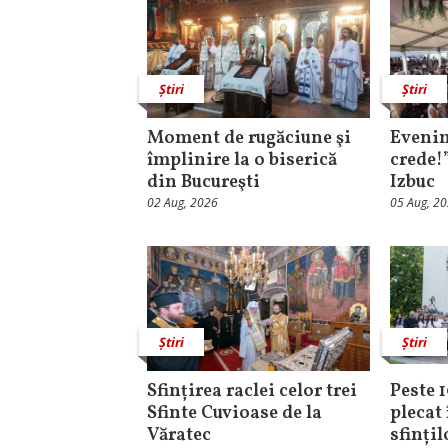
Știri
Știri
Moment de rugăciune şi
Evenim
împlinire la o biserică
crede!
din Bucureşti
Izbuc
02 Aug, 2026
05 Aug, 2
Știri
Știri
Sfințirea raclei celor trei
Peste 
Sfinte Cuvioase de la
plecat 
Văratec
sfinți