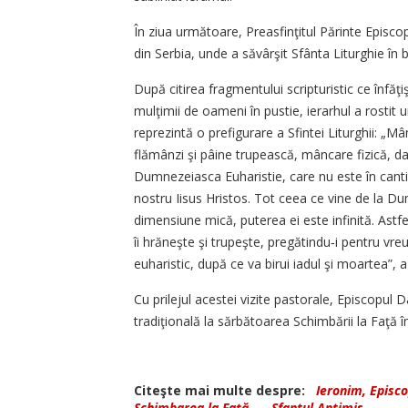
În ziua următoare, Preasfinţitul Părinte Episcop
din Serbia, unde a săvârşit Sfânta Liturghie în
După citirea fragmentului scripturistic ce înfăţi
mulţimii de oameni în pustie, ierarhul a rostit
reprezintă o prefigurare a Sfintei Liturghii: „Mâ
flămânzi şi pâine trupească, mâncare fizică, dar
Dumnezeiasca Euharistie, care nu este în cant
nostru Iisus Hristos. Tot ceea ce vine de la D
dimensiune mică, puterea ei este infinită. Astf
îi hrăneşte şi trupeşte, pregătindu‑i pentru vr
euharistic, după ce va birui iadul şi moartea”, a
Cu prilejul acestei vizite pastorale, Episcopul D
tradiţională la sărbătoarea Schimbării la Faţă î
Citeşte mai multe despre:
Ieronim, Episco
Schimbarea la Față
-
Sfantul Antimis