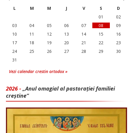
L
M
M
J
V
S
D
01
02
03
04
05
06
07
08
09
10
11
12
13
14
15
16
17
18
19
20
21
22
23
24
25
26
27
28
29
30
31
Vezi calendar crestin ortodox »
2026 -
„Anul omagial al pastorației familiei
creștine”