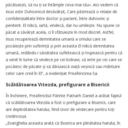
păcătuiești, să nu ți se întâmple ceva mai rău». Aici ve­dem că
Iisus este Duhovnicul desăvârșit, Care păstrează o relație de
confidențialitate între doctor și pacient, între duhovnic și
penitent. El ridică, iartă, vindecă, dar nu umi­lește. Nu spune ce
păcat a să­vârșit acela, ci îl sfătuiește în mod discret. Astfel,
Iisus recuperează demnitatea umană a omului care se
pocăiește prin suferință și prin aceasta El ridică demnitatea
umană, redându-i sănătatea sufletească și trupească pentru că
a venit în lume să vindece pe cei bolnavi, să ierte pe cei care se
pocăiesc de păcate și să dăruiască viață veșnică sau mântuire
celor care cred în El”, a evidențiat Preafericirea Sa.
Scăldătoarea Vitezda, prefigurare a Bisericii
În încheiere, Preafericitul Părinte Patriarh Daniel a arătat faptul
că scăldătoarea Vitezda a fost o prefigurare a Bisericii, care
are deplinătatea harului, fiind izvor de vindecare pentru toți
credincioșii.
„Evanghelia aceasta arată că Biserica are plinătatea harului, în