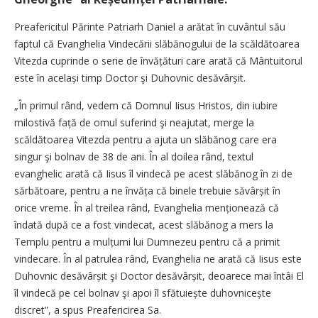
Preafericitul Părinte Patriarh Daniel a arătat în cuvântul său
faptul că Evanghelia Vindecării slăbănogului de la scăldătoarea
Vitezda cuprinde o serie de învățături care arată că Mântuitorul
este în același timp Doctor şi Duhovnic desăvârșit.
„În primul rând, vedem că Domnul Iisus Hristos, din iubire
milostivă față de omul suferind şi neajutat, merge la
scăldătoarea Vitezda pentru a ajuta un slăbănog care era
singur şi bolnav de 38 de ani. În al doilea rând, textul
evanghelic arată că Iisus îl vindecă pe acest slăbănog în zi de
sărbătoare, pentru a ne în­văța că binele trebuie săvârșit în
orice vreme. În al treilea rând, Evan­ghelia menționează că
îndată după ce a fost vindecat, acest slăbănog a mers la
Templu pentru a mulțumi lui Dumnezeu pentru că a primit
vindecare. În al patrulea rând, Evanghelia ne arată că Iisus este
Duhovnic desăvârșit şi Doctor desăvârșit, deoarece mai întâi El
îl vindecă pe cel bolnav şi apoi îl sfătuiește duhovnicește
discret”, a spus Preafericirea Sa.