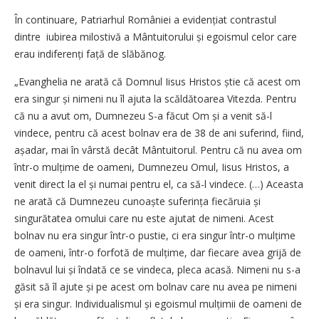
În continuare, Patriarhul României a evidențiat contrastul
dintre iubirea milostivă a Mântuitorului și egoismul celor care
erau indife­renți față de slăbănog.
„Evanghelia ne arată că Domnul Iisus Hristos știe că acest om
era singur și nimeni nu îl ajuta la scăldătoarea Vitezda. Pentru
că nu a avut om, Dumnezeu S-a făcut Om și a venit să-l
vindece, pentru că acest bolnav era de 38 de ani suferind, fiind,
așadar, mai în vârstă decât Mântuitorul. Pentru că nu avea om
într-o mulțime de oameni, Dumnezeu Omul, Iisus Hristos, a
venit direct la el și numai pentru el, ca să-l vindece. (…) Aceasta
ne arată că Dumnezeu cunoaște sufe­rința fiecăruia și
singurătatea omului care nu este ajutat de nimeni. Acest
bolnav nu era singur într-o pustie, ci era singur într-o mulțime
de oameni, într-o forfotă de mul­țime, dar fiecare avea grijă de
bolnavul lui și îndată ce se vindeca, pleca acasă. Nimeni nu s-a
găsit să îl ajute și pe acest om bolnav care nu avea pe nimeni
și era singur. Individualismul și egoismul mulți­mii de oameni de