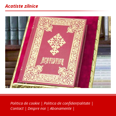
Acatiste zilnice
Politica de cookie
|
Politica de confidențialitate
|
Contact
|
Despre noi
|
Abonamente
|