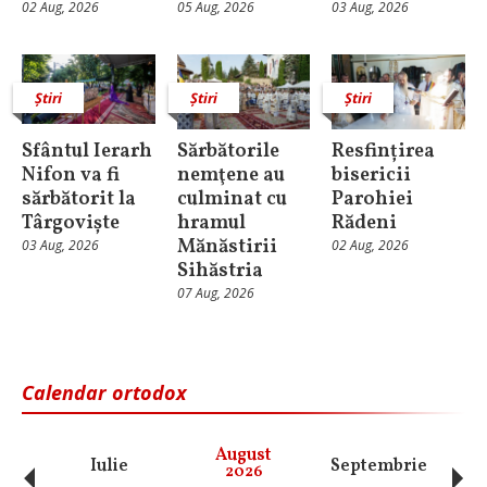
02 Aug, 2026
05 Aug, 2026
03 Aug, 2026
Știri
Știri
Știri
Sfântul Ierarh
Sărbătorile
Resfințirea
Nifon va fi
nemţene au
bisericii
sărbătorit la
culminat cu
Parohiei
Târgoviște
hramul
Rădeni
Mănăstirii
03 Aug, 2026
02 Aug, 2026
Sihăstria
07 Aug, 2026
Calendar ortodox
‹
›
August
Iulie
Septembrie
O
2026