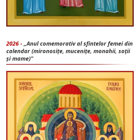
2026 -
„Anul comemorativ al sfintelor femei din
calendar (mironosițe, mu­cenițe, monahii, soții
și mame)”