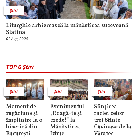
Știri
Liturghie arhierească la mănăstirea suceveană
Slatina
07 Aug, 2026
TOP 6 Știri
Știri
Știri
Știri
Moment de
Evenimentul
Sfințirea
rugăciune şi
„Roagă-te și
raclei celor
împlinire la o
crede!” la
trei Sfinte
biserică din
Mănăstirea
Cuvioase de la
Bucureşti
Izbuc
Văratec