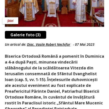
Știri
Galerie foto (3)
Un articol de:
Diac. Vasile Robert Nechifor
-
07 Mai 2023
Biserica Ortodoxă Română a pomenit în Duminica
a 4-a după Paști, minunea vindecării
slăbănogului de la scăldătoarea Vitezda din
Ierusalim consemnată de Sfântul Evanghelist
Ioan (cap. 5, vv. 1-15). Înțelesurile duhov­ni­cești
ale acestui eveniment au fost explicate de
Preafericitul Părinte Daniel, Patriarhul Bisericii
Ortodoxe Române, în cuvântul de învățătură
rostit în Paraclisul istoric „Sfântul Mare Mucenic
Gheorghe” al Reșe­dinței Patriarhale.