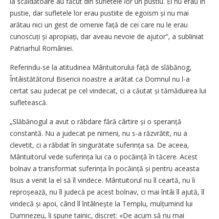
la scăldătoare au făcut din sufletele lor un pustiu. Ei nu erau în
pustie, dar sufletele lor erau pustiite de egoism și nu mai
arătau nici un gest de omenie față de cei care nu le erau
cunoscuți și apro­piați, dar aveau nevoie de ajutor”, a subliniat
Patriarhul României.
Referindu-se la atitudinea Mântuitorului față de slăbănog,
Întâi­stătătorul Bisericii noastre a arătat ca Domnul nu l-a
certat sau judecat pe cel vindecat, ci a căutat și tămăduirea lui
sufletească.
„Slăbănogul a avut o răbdare fără cârtire și o speranță
constantă. Nu a judecat pe nimeni, nu s-a răzvrătit, nu a
clevetit, ci a răbdat în singurătate suferința sa. De aceea,
Mântuitorul vede suferința lui ca o pocăință în tăcere. Acest
bolnav a transformat suferința în pocăință și pentru aceasta
Iisus a venit la el să îl vindece. Mântuitorul nu îl ceartă, nu îi
reproșează, nu îl judecă pe acest bolnav, ci mai întâi îl ajută, îl
vindecă și apoi, când îl întâlnește la Templu, mulțumind lui
Dumnezeu, îi spune tainic, discret: «De acum să nu mai