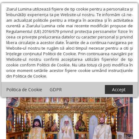
Ziarul Lumina utilizează fişiere de tip cookie pentru a personaliza și
îmbunătăți experiența ta pe Website-ul nostru. Te informăm că ne-
am actualizat politicile pentru a integra în acestea și în activitatea
curentă a Ziarului Lumina cele mai recente modificări propuse de
Regulamentul (UE) 2016/679 privind protecția persoanelor fizice în
ceea ce privește prelucrarea datelor cu caracter personal și privind
libera circulație a acestor date. Înainte de a continua navigarea pe
Website-ul nostru te rugăm să aloci timpul necesar pentru a citi și
Ziarul Lumina
›
Actualitate religioasă
›
Știri
›
Suferința poate fi
înțelege conținutul Politicii de Cookie. Prin continuarea navigării pe
uneori o pocăință în tăcere
Website-ul nostru confirmi acceptarea utilizării fişierelor de tip
cookie conform Politicii de Cookie. Nu uita totuși că poți modifica în
Suferința poate fi uneori o pocăință în
orice moment setările acestor fişiere cookie urmând instrucțiunile
din Politica de Cookie.
tăcere
Politica de Cookie
GDPR
Accept