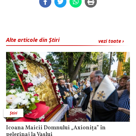
Alte articole din Știri
vezi toate ›
Știri
Icoana Maicii Domnului „Axionița” în
pelerinaj la Vaslui