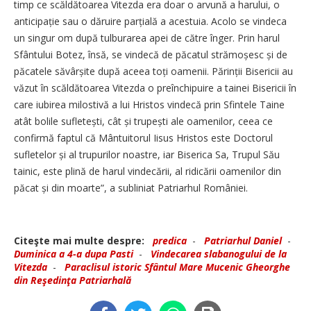
timp ce scăldătoarea Vitezda era doar o arvună a harului, o
antici­pație sau o dăruire parțială a acestuia. Acolo se vindeca
un singur om după tulburarea apei de către înger. Prin harul
Sfântului Botez, însă, se vindecă de păcatul strămoșesc și de
păcatele săvârșite după aceea toți oamenii. Părinții Bisericii au
văzut în scăldătoarea Vitezda o preînchipuire a tainei Bisericii în
care iubirea milostivă a lui Hristos vindecă prin Sfintele Taine
atât bolile sufletești, cât și trupești ale oamenilor, ceea ce
confirmă faptul că Mântuitorul Iisus Hristos este Doctorul
sufletelor și al trupurilor noastre, iar Biserica Sa, Trupul Său
tainic, este plină de harul vindecării, al ridicării oamenilor din
păcat și din moarte”, a subliniat Patriarhul României.
Citeşte mai multe despre:
predica
-
Patriarhul Daniel
-
Duminica a 4-a dupa Pasti
-
Vindecarea slabanogului de la
Vitezda
-
Paraclisul istoric Sfântul Mare Mucenic Gheorghe
din Reşedinţa Patriarhală