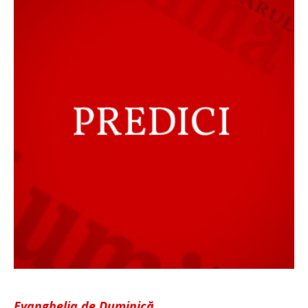
Evanghelia de Duminică