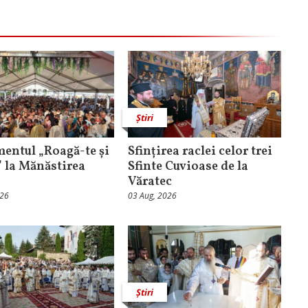
Știri
entul „Roagă-te și
Sfințirea raclei celor trei
” la Mănăstirea
Sfinte Cuvioase de la
Văratec
026
03 Aug, 2026
Știri