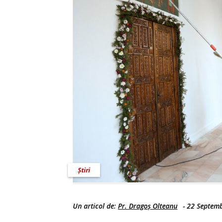
Știri
Un articol de:
Pr. Dragoș Olteanu
-
22 Septemb