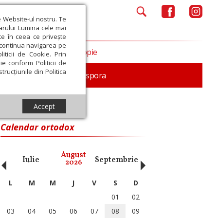
e Website-ul nostru. Te
iarului Lumina cele mai
ce în ceea ce privește
a continua navigarea pe
Opinii
Filantropie
iticii de Cookie. Prin
ie conform Politicii de
trucțiunile din Politica
In memoriam
Diaspora
Accept
Calendar ortodox
‹
›
August
Iulie
Septembrie
Octombrie
Noiembri
2026
L
M
M
J
V
S
D
01
02
03
04
05
06
07
08
09