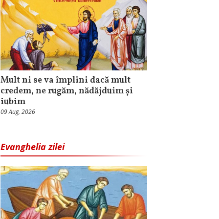
Mult ni se va împlini dacă mult
credem, ne rugăm, nădăjduim și
iubim
09 Aug, 2026
Evanghelia zilei