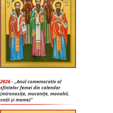
2026 -
„Anul comemorativ al
sfintelor femei din calendar
(mironosițe, mu­cenițe, monahii,
soții și mame)”