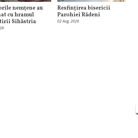
orile nemţene au
Resfințirea bisericii
at cu hramul
Parohiei Rădeni
irii Sihăstria
02 Aug, 2026
026