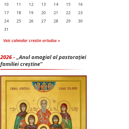
10
11
12
13
14
15
16
17
18
19
20
21
22
23
24
25
26
27
28
29
30
31
Vezi calendar crestin ortodox »
2026 -
„Anul omagial al pastorației
familiei creștine”