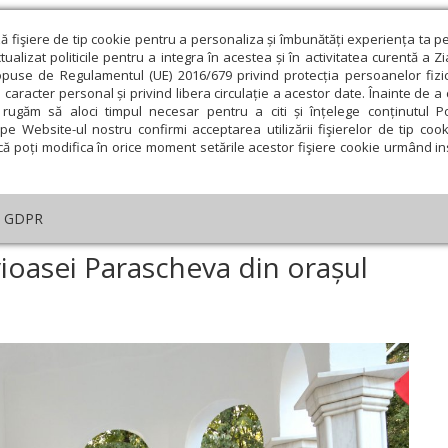
ză fişiere de tip cookie pentru a personaliza și îmbunătăți experiența ta p
alizat politicile pentru a integra în acestea și în activitatea curentă a Z
opuse de Regulamentul (UE) 2016/679 privind protecția persoanelor fizi
 caracter personal și privind libera circulație a acestor date. Înainte de 
eologie și spiritualitate
Educaţie și Cultură
Societate
rugăm să aloci timpul necesar pentru a citi și înțelege conținutul Pol
pe Website-ul nostru confirmi acceptarea utilizării fişierelor de tip cook
că poți modifica în orice moment setările acestor fişiere cookie urmând ins
An omagial
Comunicate de presă
Documentar
GDPR
rnosirea bisericii Cuvioasei Parascheva din orașul vrâncean Panciu
vioasei Parascheva din orașul
ie
Februarie
Martie
Aprilie
Mai
Iunie