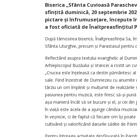
Biserica „Sfânta Cuvioasă Parascheva
sfințită duminică, 20 septembrie 2020,
pictare și înfrumusețare, începute în
a fost oficiată de Înaltpreasfințitul
După târnosirea bisericii, Înaltprea­sfinția Sa,
Sfânta Liturghie, precum și Parastasul pentru ct
Reflectând asupra textului evanghelic al Duminic
Arhiepiscopul Buzăului și Vrancei a rostit un cu
„Crucea este înțeleasă ca destin pământesc al om
sale. Fiind înzestrat de Dumnezeu cu anumite d
târziu un om împlinit și mulțumit de realizările
pasiunea pentru muzică, este firesc să-și pună
așa manieră încât să se bucure și el, și cei din
în viață este acela de a ajunge cândva muzici
în veșnicie, ci de faptul că fiecare om își poate 
cultivând și valorificând darurile sădite de Părint
Pentru întreaga activitate desfășurată în Paro