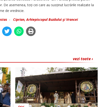
. De asemenea, toți cei care au susținut lucrările realizate la
ome de vrednicie.
astas
-
Ciprian, Arhiepiscopul Buzăului şi Vrancei
vezi toate ›
Știri