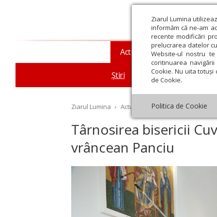
Ziarul Lumina utilizea
informăm că ne-am actu
recente modificări pr
prelucrarea datelor cu
Actualitate religioasă
T
Website-ul nostru te 
continuarea navigării 
Cookie. Nu uita totuși 
Știri
Mesaje și cuvântări
de Cookie.
Politica de Cookie
Ziarul Lumina
›
Actualitate religioasă
›
Știri
›
Tâ
Târnosirea bisericii Cu
vrâncean Panciu
st
Septembrie
Octombrie
Noiembrie
Decembrie
Ianuar