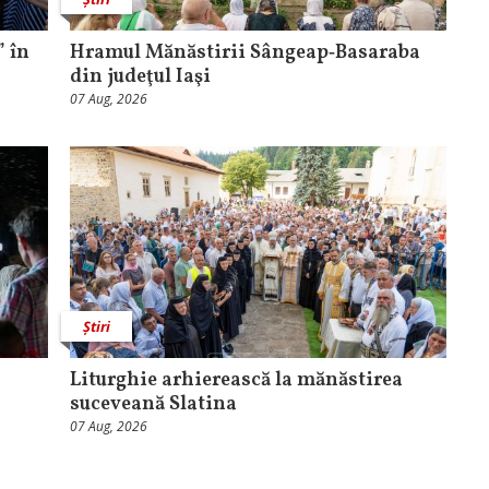
 în
Hramul Mănăstirii Sângeap‑Basaraba
din judeţul Iaşi
07 Aug, 2026
Știri
Liturghie arhierească la mănăstirea
suceveană Slatina
07 Aug, 2026