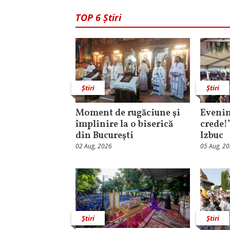
TOP 6 Știri
Știri
Știri
Moment de rugăciune şi
Evenim
împlinire la o biserică
crede!
din Bucureşti
Izbuc
02 Aug, 2026
05 Aug, 2
Știri
Știri