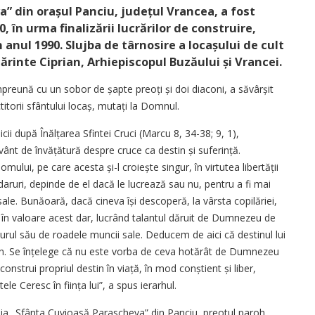
” din orașul Panciu, județul Vrancea, a fost
 în urma finalizării lucrărilor de construire,
 anul 1990. Slujba de târnosire a locașului de cult
 Părinte Ciprian, Arhiepiscopul Buzăului și Vrancei.
 împreună cu un sobor de șapte preoți și doi diaconi, a săvârșit
itorii sfântului locaș, mutați la Domnul.
ii după Înălțarea Sfintei Cruci (Marcu 8, 34-38; 9, 1),
vânt de învățătură despre cruce ca destin și suferință.
ului, pe care acesta și-l croiește singur, în virtutea libertății
aruri, depinde de el dacă le lucrează sau nu, pentru a fi mai
 sale. Bunăoară, dacă cineva își descoperă, la vârsta copilăriei,
 în valoare acest dar, lucrând talantul dăruit de Dumnezeu de
 jurul său de roadele muncii sale. Deducem de aici că destinul lui
an. Se înțelege că nu este vorba de ceva hotărât de Dumnezeu
construi propriul destin în viață, în mod conștient și liber,
ele Ceresc în ființa lui”, a spus ierarhul.
hia „Sfânta Cuvioasă Parascheva” din Panciu, preotul paroh