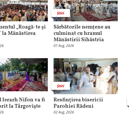
Știri
entul „Roagă-te și
Sărbătorile nemţene au
” la Mănăstirea
culminat cu hramul
Mănăstirii Sihăstria
026
07 Aug, 2026
Știri
 Ierarh Nifon va fi
Resfințirea bisericii
orit la Târgoviște
Parohiei Rădeni
026
02 Aug, 2026