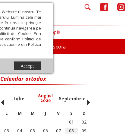
e Website-ul nostru. Te
iarului Lumina cele mai
ce în ceea ce privește
a continua navigarea pe
Opinii
Filantropie
iticii de Cookie. Prin
ie conform Politicii de
trucțiunile din Politica
In memoriam
Diaspora
Accept
Calendar ortodox
‹
›
August
Iulie
Septembrie
Octombrie
Noiembri
2026
L
M
M
J
V
S
D
01
02
03
04
05
06
07
08
09