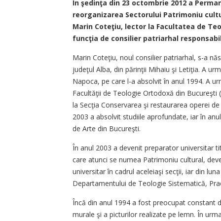
În şedinţa din 23 octombrie 2012 a Perman
reorganizarea Sectorului Patrimoniu cultu
Marin Coteţiu, lector la Facultatea de Teo
funcţia de consilier patriarhal responsabi
Marin Coteţiu, noul consilier patriarhal, s-a n
judeţul Alba, din părinţii Mihaiu şi Letiţia. A u
Napoca, pe care l-a absolvit în anul 1994. A urm
Facultăţii de Teologie Ortodoxă din Bucureşti (
la Secţia Conservarea şi restaurarea operei de 
2003 a absolvit studiile aprofundate, iar în anu
de Arte din Bucureşti.
În anul 2003 a devenit preparator universitar ti
care atunci se numea Patrimoniu cultural, deven
universitar în cadrul aceleiaşi secţii, iar din lu
Departamentului de Teologie Sistematică, Practi
Încă din anul 1994 a fost preocupat constant de 
murale şi a picturilor realizate pe lemn. În urma