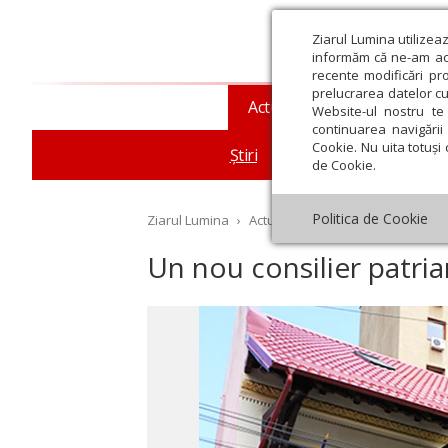
Ziarul Lumina utilizea
informăm că ne-am actu
recente modificări pr
prelucrarea datelor cu
Actualitate religioasă
T
Website-ul nostru te 
continuarea navigării 
Cookie. Nu uita totuși 
Știri
Mesaje și cuvântări
de Cookie.
Politica de Cookie
Ziarul Lumina
›
Actualitate religioasă
›
Știri
›
Un
Un nou consilier patria
st
Septembrie
Octombrie
Noiembrie
Decembrie
Ianuar