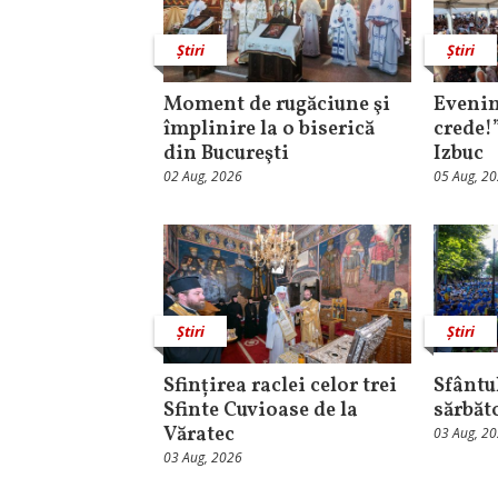
Știri
Știri
Moment de rugăciune şi
Evenim
împlinire la o biserică
crede!
din Bucureşti
Izbuc
02 Aug, 2026
05 Aug, 2
Știri
Știri
Sfințirea raclei celor trei
Sfântul
Sfinte Cuvioase de la
sărbăt
Văratec
03 Aug, 2
03 Aug, 2026