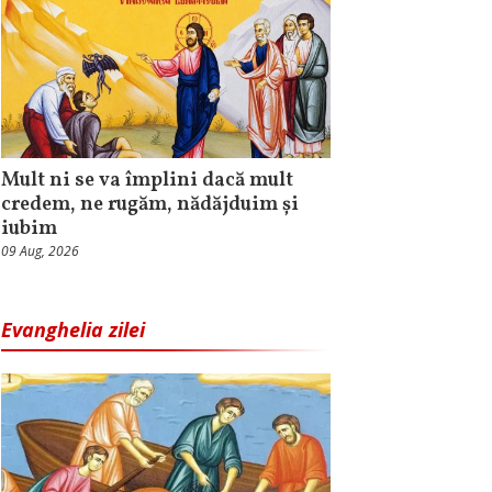
Mult ni se va împlini dacă mult
credem, ne rugăm, nădăjduim și
iubim
09 Aug, 2026
Evanghelia zilei