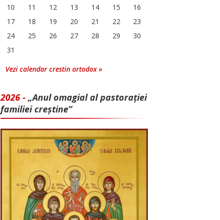
10
11
12
13
14
15
16
17
18
19
20
21
22
23
24
25
26
27
28
29
30
31
Vezi calendar crestin ortodox »
2026 -
„Anul omagial al pastorației
familiei creștine”