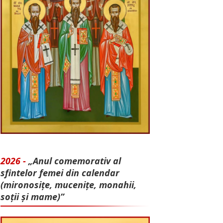
2026 -
„Anul comemorativ al
sfintelor femei din calendar
(mironosițe, mu­cenițe, monahii,
soții și mame)”