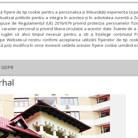
ză fişiere de tip cookie pentru a personaliza și îmbunătăți experiența ta p
alizat politicile pentru a integra în acestea și în activitatea curentă a Z
opuse de Regulamentul (UE) 2016/679 privind protecția persoanelor fizi
 caracter personal și privind libera circulație a acestor date. Înainte de 
eologie și spiritualitate
Educaţie și Cultură
Societate
rugăm să aloci timpul necesar pentru a citi și înțelege conținutul Pol
pe Website-ul nostru confirmi acceptarea utilizării fişierelor de tip cook
că poți modifica în orice moment setările acestor fişiere cookie urmând ins
An omagial
Comunicate de presă
Documentar
GDPR
 nou consilier patriarhal
rhal
ie
Februarie
Martie
Aprilie
Mai
Iunie