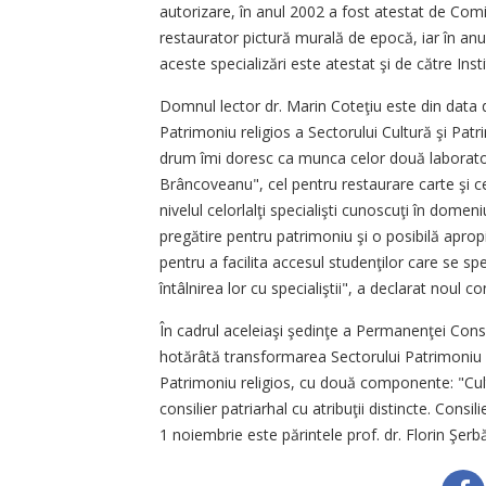
autorizare, în anul 2002 a fost atestat de Com
restaurator pictură murală de epocă, iar în anu
aceste specializări este atestat şi de către Inst
Domnul lector dr. Marin Coteţiu este din data
Patrimoniu religios a Sectorului Cultură şi Patr
drum îmi doresc ca munca celor două laboratoa
Brâncoveanu", cel pentru restaurare carte şi cel
nivelul celorlalţi specialişti cunoscuţi în dome
pregătire pentru patrimoniu şi o posibilă aprop
pentru a facilita accesul studenţilor care se sp
întâlnirea lor cu specialiştii", a declarat noul co
În cadrul aceleiaşi şedinţe a Permanenţei Consi
hotărâtă transformarea Sectorului Patrimoniu cu
Patrimoniu religios, cu două componente: "Cult
consilier patriarhal cu atribuţii distincte. Consi
1 noiembrie este părintele prof. dr. Florin Şer