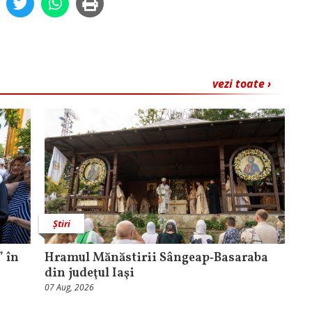
vezi toate ›
Știri
 în
Hramul Mănăstirii Sângeap‑Basaraba
din judeţul Iaşi
07 Aug, 2026