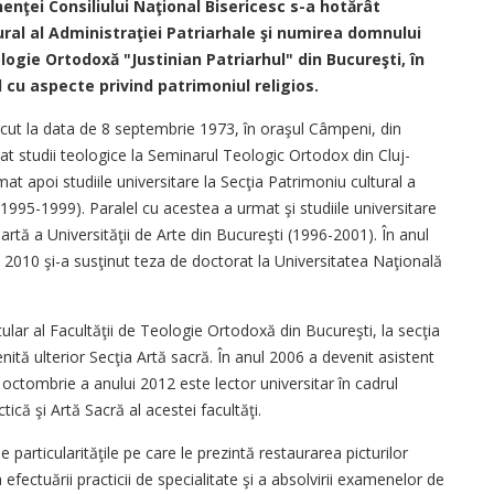
enţei Consiliului Naţional Bisericesc s-a hotărât
ral al Administraţiei Patriarhale şi numirea domnului
logie Ortodoxă "Justinian Patriarhul" din Bucureşti, în
l cu aspecte privind patrimoniul religios.
ăscut la data de 8 septembrie 1973, în oraşul Câmpeni, din
rmat studii teologice la Seminarul Teologic Ortodox din Cluj-
at apoi studiile universitare la Secţia Patrimoniu cultural a
1995-1999). Paralel cu acestea a urmat şi studiile universitare
artă a Universităţii de Arte din Bucureşti (1996-2001). În anul
l 2010 şi-a susţinut teza de doctorat la Universitatea Naţională
tular al Facultăţii de Teologie Ortodoxă din Bucureşti, la secţia
ită ulterior Secţia Artă sacră. În anul 2006 a devenit asistent
na octombrie a anului 2012 este lector universitar în cadrul
că şi Artă Sacră al acestei facultăţi.
particularităţile pe care le prezintă restaurarea picturilor
 efectuării practicii de specialitate şi a absolvirii examenelor de