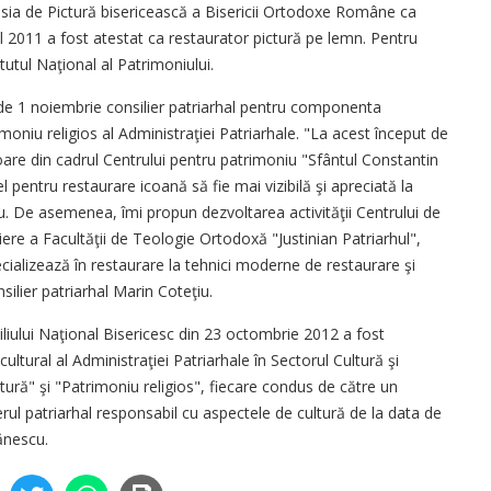
isia de Pictură bisericească a Bisericii Ortodoxe Române ca
l 2011 a fost atestat ca restaurator pictură pe lemn. Pentru
itutul Naţional al Patrimoniului.
 de 1 noiembrie consilier patriarhal pentru componenta
imoniu religios al Administraţiei Patriarhale. "La acest început de
re din cadrul Centrului pentru patrimoniu "Sfântul Constantin
 pentru restaurare icoană să fie mai vizibilă şi apreciată la
niu. De asemenea, îmi propun dezvoltarea activităţii Centrului de
iere a Facultăţii de Teologie Ortodoxă "Justinian Patriarhul",
ecializează în restaurare la tehnici moderne de restaurare şi
nsilier patriarhal Marin Coteţiu.
liului Naţional Bisericesc din 23 octombrie 2012 a fost
ltural al Administraţiei Patriarhale în Sectorul Cultură şi
ură" şi "Patrimoniu religios", fiecare condus de către un
lierul patriarhal responsabil cu aspectele de cultură de la data de
bănescu.