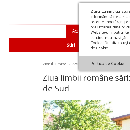
Ziarul Lumina utilizea
informăm că ne-am actu
recente modificări pr
prelucrarea datelor cu
Actualitate religioasă
T
Website-ul nostru te 
continuarea navigării 
Cookie. Nu uita totuși 
Știri
Mesaje și cuvântări
de Cookie.
Politica de Cookie
Ziarul Lumina
›
Actualitate religioasă
›
Știri
›
Zi
Ziua limbii române sărb
de Sud
st
Septembrie
Octombrie
Noiembrie
Decembrie
Ianuar