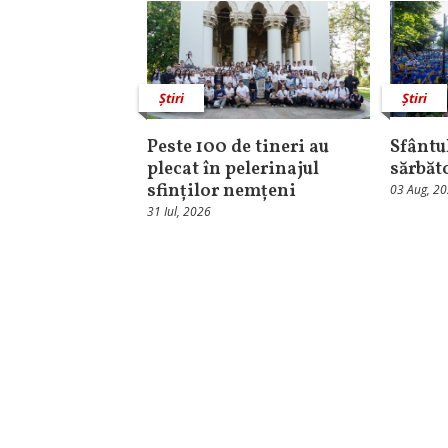
Știri
Știri
Peste 100 de tineri au
Sfântul
plecat în pelerinajul
sărbăt
sfinților nemțeni
03 Aug, 2
31 Iul, 2026