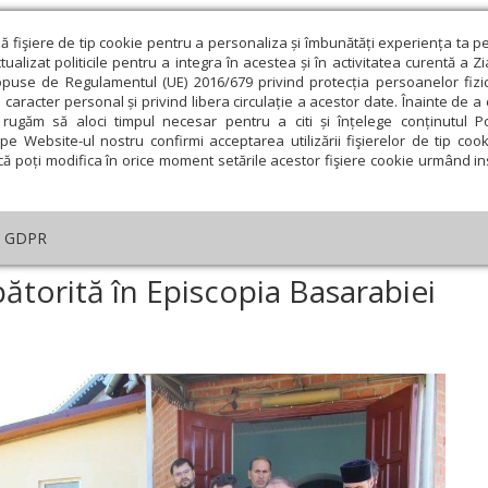
ză fişiere de tip cookie pentru a personaliza și îmbunătăți experiența ta p
alizat politicile pentru a integra în acestea și în activitatea curentă a Z
opuse de Regulamentul (UE) 2016/679 privind protecția persoanelor fizi
 caracter personal și privind libera circulație a acestor date. Înainte de 
eologie și spiritualitate
Educaţie și Cultură
Societate
rugăm să aloci timpul necesar pentru a citi și înțelege conținutul Pol
pe Website-ul nostru confirmi acceptarea utilizării fişierelor de tip cook
că poți modifica în orice moment setările acestor fişiere cookie urmând ins
An omagial
Comunicate de presă
Documentar
GDPR
ua limbii române sărbătorită în Episcopia Basarabiei de Sud
ătorită în Episcopia Basarabiei
ie
Februarie
Martie
Aprilie
Mai
Iunie