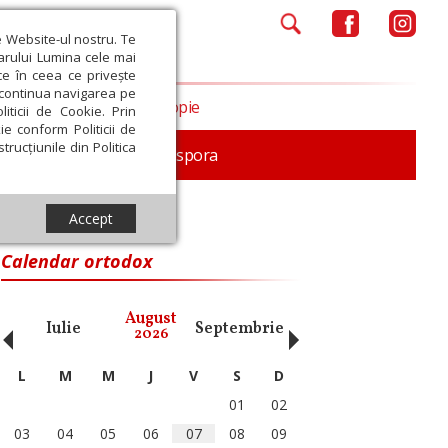
e Website-ul nostru. Te
iarului Lumina cele mai
ce în ceea ce privește
a continua navigarea pe
Opinii
Filantropie
iticii de Cookie. Prin
ie conform Politicii de
trucțiunile din Politica
In memoriam
Diaspora
Accept
Calendar ortodox
‹
›
August
Iulie
Septembrie
Octombrie
Noiembri
2026
L
M
M
J
V
S
D
01
02
03
04
05
06
07
08
09