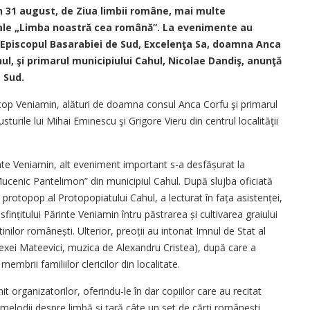
n 31 august, de Ziua limbii române, mai multe
ale „Limba noastră cea română”. La evenimente au
, Episcopul Basarabiei de Sud, Excelenţa Sa, doamna Anca
ul, şi primarul municipiului Cahul, Nicolae Dandiş, anunţă
 Sud.
piscop Veniamin, alături de doamna consul Anca Corfu şi primarul
turile lui Mihai Eminescu şi Grigore Vieru din centrul localităţii
inte Veniamin, alt eve­niment important s-a desfă­șurat la
ucenic Pantelimon” din municipiul Cahul. După slujba oficiată
 protopop al Protopopiatului Cahul, a lecturat în fața asistenței,
in­țitului Părinte Veniamin întru păstrarea și cultivarea graiului
atinilor româ­nești. Ulterior, preoții au intonat Imnul de Stat al
exei Mateevici, muzica de Alexandru Cristea), după care a
embrii familiilor clericilor din localitate.
organizatorilor, oferindu-le în dar copiilor care au recitat
melodii despre limbă și țară câte un set de cărţi româneşti.