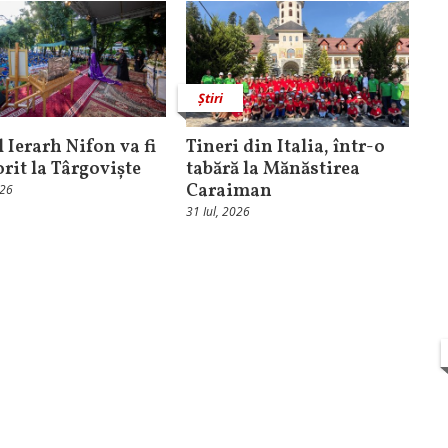
Știri
 Ierarh Nifon va fi
Tineri din Italia, într-o
orit la Târgoviște
tabără la Mănăstirea
Caraiman
026
31 Iul, 2026