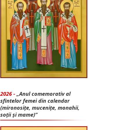
2026 -
„Anul comemorativ al
sfintelor femei din calendar
(mironosițe, mu­cenițe, monahii,
soții și mame)”