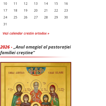
10
11
12
13
14
15
16
17
18
19
20
21
22
23
24
25
26
27
28
29
30
31
Vezi calendar crestin ortodox »
2026 -
„Anul omagial al pastorației
familiei creștine”