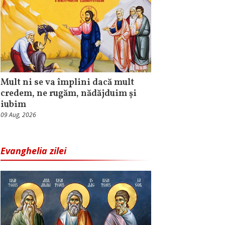
Mult ni se va împlini dacă mult
credem, ne rugăm, nădăjduim și
iubim
09 Aug, 2026
Evanghelia zilei