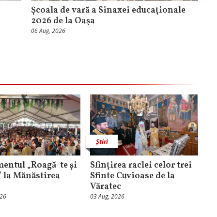
Școala de vară a Sinaxei educaționale
2026 de la Oaşa
06 Aug, 2026
Știri
entul „Roagă-te și
Sfințirea raclei celor trei
” la Mănăstirea
Sfinte Cuvioase de la
Văratec
026
03 Aug, 2026