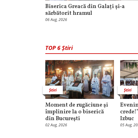
Biserica Greacă din Galați și‑a
sărbătorit hramul
06 Aug, 2026
TOP 6 Știri
Știri
Știri
Moment de rugăciune şi
Evenim
împlinire la o biserică
crede!
din Bucureşti
Izbuc
02 Aug, 2026
05 Aug, 2