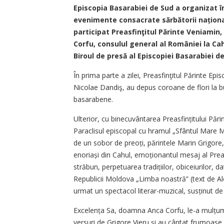
Episcopia Basarabiei de Sud a organizat î
evenimente consacrate sărbătorii națion
participat Preasfinţitul Părinte Veniamin
Corfu, consulul general al României la Cah
Biroul de presă al Episcopiei Basarabiei de
În prima parte a zilei, Prea­sfinţitul Părinte E
Nicolae Dandiş, au depus coroane de flori la bus
basarabene.
Ulterior, cu binecuvântarea Prea­sfin­țitului Păr
Paraclisul episcopal cu hramul „Sfântul Mare M
de un sobor de preoți, părintele Marin Grigore,
enoriași din Cahul, emoționantul mesaj al Prea­sf
străbun, perpetuarea tradi­țiilor, obiceiurilor, d
Republicii Moldova „Limba noastră” (text de Al
urmat un spectacol literar-muzical, susținut de m
Excelența Sa, doamna Anca Corfu, le-a mulțumit 
versuri de Grigore Vieru şi au cântat frumoase 