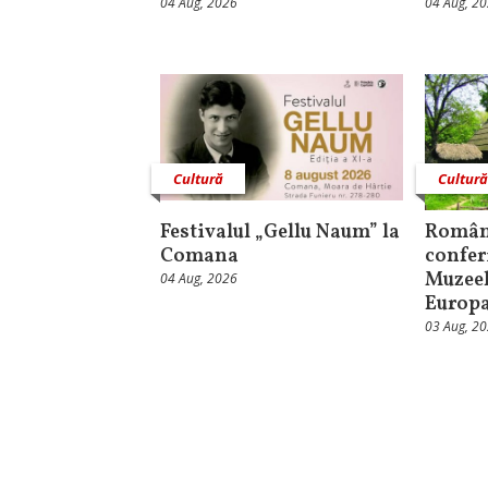
04 Aug, 2026
04 Aug, 2
Cultură
Cultur
Festivalul „Gellu Naum” la
Român
Comana
confer
Muzeel
04 Aug, 2026
Europ
03 Aug, 2