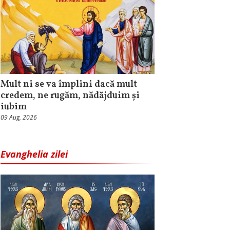
Mult ni se va împlini dacă mult
credem, ne rugăm, nădăjduim și
iubim
09 Aug, 2026
Evanghelia zilei