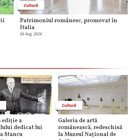
Cultură
ii
Patrimoniul românesc, promovat în
Italia
06 Aug, 2026
ă
Cultură
 ediție a
Galeria de artă
lului dedicat lui
românească, redeschisă
a Stancu
la Muzeul Național de