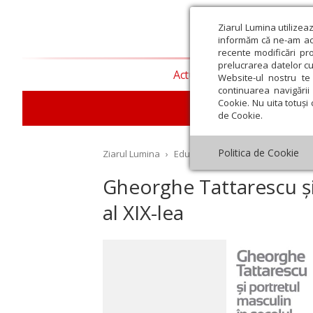
Ziarul Lumina utilizea
informăm că ne-am actu
recente modificări pr
prelucrarea datelor cu
Actualitate religioasă
T
Website-ul nostru te 
continuarea navigării 
Cookie. Nu uita totuși 
E
de Cookie.
Politica de Cookie
Ziarul Lumina
›
Educaţie și Cultură
›
Cultură
›
G
Gheorghe Tattarescu și
al XIX-lea
st
Septembrie
Octombrie
Noiembrie
Decembrie
Ianuar