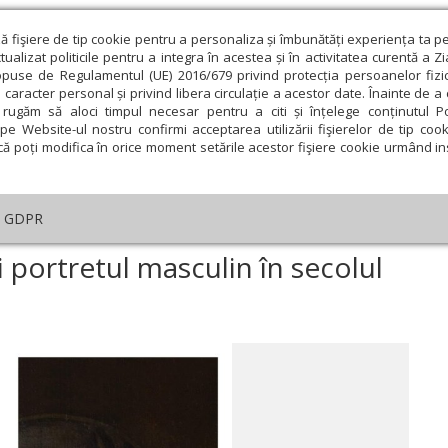
ză fişiere de tip cookie pentru a personaliza și îmbunătăți experiența ta p
alizat politicile pentru a integra în acestea și în activitatea curentă a Z
opuse de Regulamentul (UE) 2016/679 privind protecția persoanelor fizi
 caracter personal și privind libera circulație a acestor date. Înainte de 
eologie și spiritualitate
Educaţie și Cultură
Societate
rugăm să aloci timpul necesar pentru a citi și înțelege conținutul Pol
pe Website-ul nostru confirmi acceptarea utilizării fişierelor de tip cook
că poți modifica în orice moment setările acestor fişiere cookie urmând ins
ducaţie
Lumina literară şi artistică
Cultură
Interv
GDPR
heorghe Tattarescu și portretul masculin în secolul al XIX-lea
 portretul masculin în secolul
ie
Februarie
Martie
Aprilie
Mai
Iunie