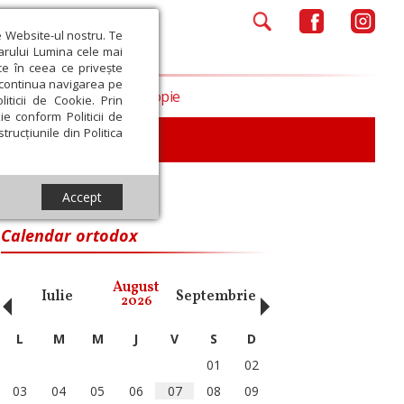
e Website-ul nostru. Te
iarului Lumina cele mai
ce în ceea ce privește
a continua navigarea pe
Opinii
Filantropie
iticii de Cookie. Prin
ie conform Politicii de
trucțiunile din Politica
iu
Accept
Calendar ortodox
‹
›
August
Iulie
Septembrie
Octombrie
Noiembri
2026
L
M
M
J
V
S
D
01
02
03
04
05
06
07
08
09