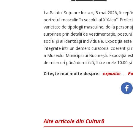
La Palatul Suțu are loc azi, 8 mai 2026, începâ
portretul masculin în secolul al XIX-lea”. Proiec
varietate de tipologii masculine, de la person
surprinse prin detalii de vestimen­tație, postură
social și ai identității individuale. Expoziția 
integrate într-un demers curatorial coerent și 
a Muzeului Municipiului București. Expozi­ția es
de miercuri până duminică, între orele 10:00 și 
Citeşte mai multe despre:
expozitie
-
Pa
Alte articole din Cultură