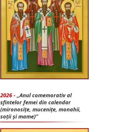
2026 -
„Anul comemorativ al
sfintelor femei din calendar
(mironosițe, mu­cenițe, monahii,
soții și mame)”