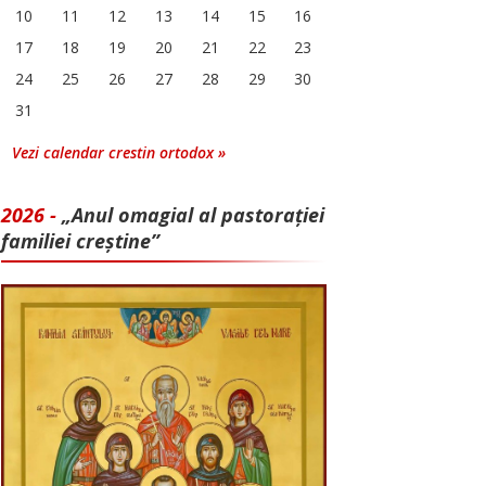
10
11
12
13
14
15
16
17
18
19
20
21
22
23
24
25
26
27
28
29
30
31
Vezi calendar crestin ortodox »
2026 -
„Anul omagial al pastorației
familiei creștine”