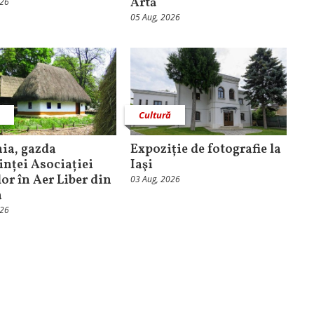
Artă
026
05 Aug, 2026
ă
Cultură
ia, gazda
Expoziție de fotografie la
inței Asociației
Iaşi
or în Aer Liber din
03 Aug, 2026
a
026