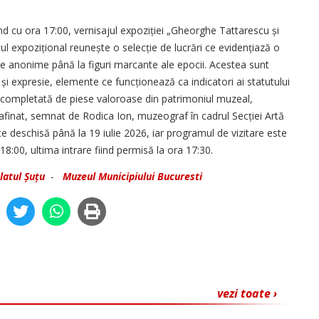
nd cu ora 17:00, vernisajul expoziției „Gheorghe Tattarescu și
tul expo­zițional reuneș­te o selecție de lucrări ce evidențiază o
aje anonime până la figuri marcante ale epocii. Acestea sunt
 și expresie, elemente ce func­ționează ca indicatori ai statutului
este completată de piese valoroase din patrimoniul muzeal,
rafinat, semnat de Rodica Ion, muzeograf în cadrul Secției Artă
te deschisă până la 19 iulie 2026, iar programul de vizitare este
18:00, ultima intrare fiind permisă la ora 17:30.
latul Șuțu
-
Muzeul Municipiului Bucuresti
vezi toate ›