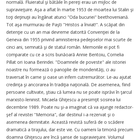
normală. Fluieratul şi bătăile în pereţi erau un mijloc de
supravieţuire. Aşa a aflat în martie 1953 de moartea lui Stalin şi
toţi deţinuţii au îngânat atunci "Oda bucuriei" beethoveniană.
Tot aşa murmurau de Paşti "Hristos a înviat!". A scăpat din
detenţie cu un an mai devreme datorită Convenţiei de la
Geneva din 1955 privind amnistierea pedepselor mai scurte de
cinci ani, semnată şi de statul român. Memoriile ei pot fi
comparate cu ce a scris bunăoară Annie Bentoiu, Cornelia
Pillat ori Ioana Berindei. "Doamnele de poveste" ale istoriei
noastre nu formează o panoplie de mondenităţi, ci au
traversat în carne şi oase un infern cutremurător. Le-au ajutat
credinţa şi ancorarea în tradiţia naţională. De asemenea, fiind
persoane cultivate, ştiau că lumea nu se poate isprăvi în ţarcul
marxisto-leninist. Micaela Ghiţescu a presimţit sosirea lui
decembrie 1989. Poate nu şi-a imaginat că va ajunge redactor-
şef al revistei "Memoria", dar destinul i-a rezervat şi o
asemenea demnitate. Această revistă suferă de o scădere
dramatică a tirajului, dar este vie. Cu oameni la timonă precum
doamna Ghiţescu are încă şanse de supravieţuire. Volumul