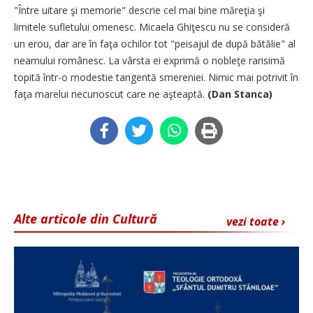
"Între uitare şi memorie" descrie cel mai bine măreţia şi
limitele sufletului omenesc. Micaela Ghiţescu nu se consideră
un erou, dar are în faţa ochilor tot "peisajul de după bătălie" al
neamului românesc. La vârsta ei exprimă o nobleţe rarisimă
topită într-o modestie tangentă smereniei. Nimic mai potrivit în
faţa marelui necunoscut care ne aşteaptă.
(Dan Stanca)
Alte articole din Cultură
vezi toate ›