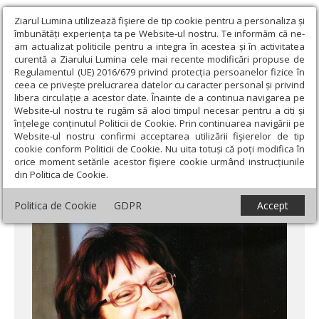
Ziarul Lumina utilizează fişiere de tip cookie pentru a personaliza și
îmbunătăți experiența ta pe Website-ul nostru. Te informăm că ne-
am actualizat politicile pentru a integra în acestea și în activitatea
curentă a Ziarului Lumina cele mai recente modificări propuse de
Regulamentul (UE) 2016/679 privind protecția persoanelor fizice în
ceea ce privește prelucrarea datelor cu caracter personal și privind
libera circulație a acestor date. Înainte de a continua navigarea pe
Website-ul nostru te rugăm să aloci timpul necesar pentru a citi și
Ziarul Lumina
›
Educaţie și Cultură
›
Cultură
›
Micaela Ghiţescu,
înțelege conținutul Politicii de Cookie. Prin continuarea navigării pe
între uitare şi memorie
Website-ul nostru confirmi acceptarea utilizării fişierelor de tip
cookie conform Politicii de Cookie. Nu uita totuși că poți modifica în
Micaela Ghiţescu, între uitare şi memorie
orice moment setările acestor fişiere cookie urmând instrucțiunile
din Politica de Cookie.
Politica de Cookie
GDPR
Accept