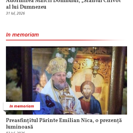
Adormirea Maicii Domnului, „Sfântul Chivot”
al lui Dumnezeu
31 Iul, 2026
In memoriam
In memoriam
Preasfințitul Părinte Emilian Nica, o prezență
luminoasă