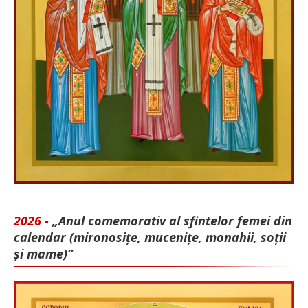
2026 -
„Anul comemorativ al sfintelor femei din
calendar (mironosițe, mu­cenițe, monahii, soții
și mame)”