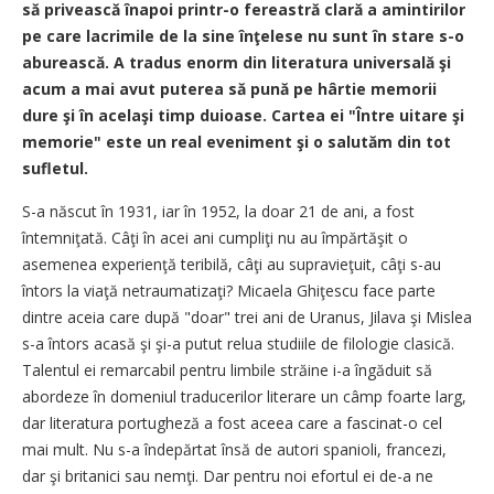
să privească înapoi printr-o fereastră clară a amintirilor
pe care lacrimile de la sine înţelese nu sunt în stare s-o
aburească. A tradus enorm din literatura universală şi
acum a mai avut puterea să pună pe hârtie memorii
dure şi în acelaşi timp duioase. Cartea ei "Între uitare şi
memorie" este un real eveniment şi o salutăm din tot
sufletul.
S-a născut în 1931, iar în 1952, la doar 21 de ani, a fost
întemniţată. Câţi în acei ani cumpliţi nu au împărtăşit o
asemenea experienţă teribilă, câţi au supravieţuit, câţi s-au
întors la viaţă netraumatizaţi? Micaela Ghiţescu face parte
dintre aceia care după "doar" trei ani de Uranus, Jilava şi Mislea
s-a întors acasă şi şi-a putut relua studiile de filologie clasică.
Talentul ei remarcabil pentru limbile străine i-a îngăduit să
abordeze în domeniul traducerilor literare un câmp foarte larg,
dar literatura portugheză a fost aceea care a fascinat-o cel
mai mult. Nu s-a îndepărtat însă de autori spanioli, francezi,
dar şi britanici sau nemţi. Dar pentru noi efortul ei de-a ne