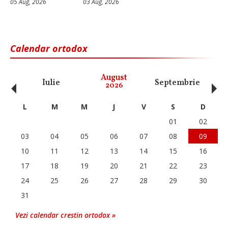
05 Aug, 2026
03 Aug, 2026
Calendar ortodox
‹
›
August
Iulie
Septembrie
O
2026
L
M
M
J
V
S
D
01
02
03
04
05
06
07
08
09
10
11
12
13
14
15
16
17
18
19
20
21
22
23
24
25
26
27
28
29
30
31
Vezi calendar crestin ortodox »