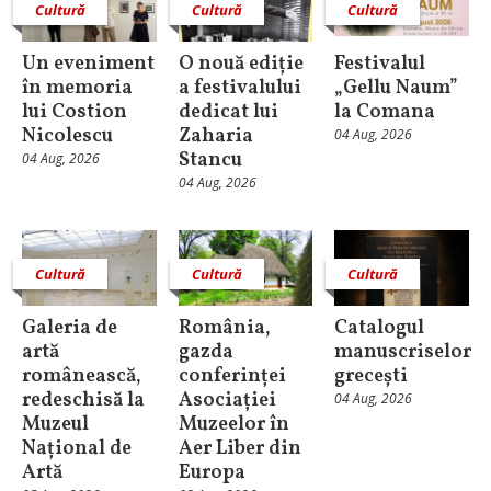
Cultură
Cultură
Cultură
Un eveniment
O nouă ediție
Festivalul
în memoria
a festivalului
„Gellu Naum”
lui Costion
dedicat lui
la Comana
Nicolescu
Zaharia
04 Aug, 2026
Stancu
04 Aug, 2026
04 Aug, 2026
Cultură
Cultură
Cultură
Galeria de
România,
Catalogul
artă
gazda
manuscriselor
românească,
conferinței
grecești
redeschisă la
Asociației
04 Aug, 2026
Muzeul
Muzeelor în
Național de
Aer Liber din
Artă
Europa