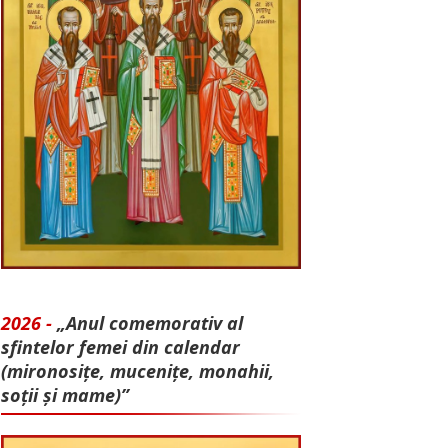
2026 -
„Anul comemorativ al
sfintelor femei din calendar
(mironosițe, mu­cenițe, monahii,
soții și mame)”