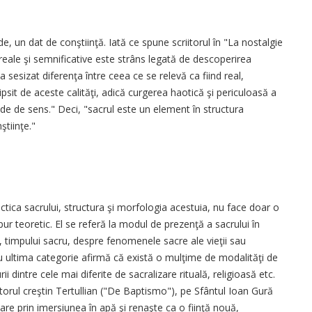
e, un dat de conştiinţă. Iată ce spune scriitorul în "La nostalgie
 reale şi semnificative este strâns legată de descoperirea
 a sesizat diferenţa între ceea ce se relevă ca fiind real,
ipsit de aceste calităţi, adică curgerea haotică şi periculoasă a
 şi vide de sens." Deci, "sacrul este un element în structura
ştiinţe."
ctica sacrului, structura şi morfologia acestuia, nu face doar o
ur teoretic. El se referă la modul de prezenţă a sacrului în
u, timpului sacru, despre fenomenele sacre ale vieţii sau
ru ultima categorie afirmă că există o mulţime de modalităţi de
i dintre cele mai diferite de sacralizare rituală, religioasă etc.
itorul creştin Tertullian ("De Baptismo"), pe Sfântul Ioan Gură
re prin imersiunea în apă şi renaşte ca o fiinţă nouă,