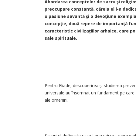
Abordarea conceptelor de sacru şi religios 
preocupare constantă, căreia el i-a dedic
o pasiune savantă şi o devoţiune exempla
concepţie, două repere de importanţă fun
caracteristic civilizaţiilor arhaice, care p
sale spirituale.
Pentru Eliade, descoperirea şi studierea prezenţei 
universale au însemnat un fundament pe care ş
ale omenirii.
Savantul defineşte sacrul prin prisma reprezentă