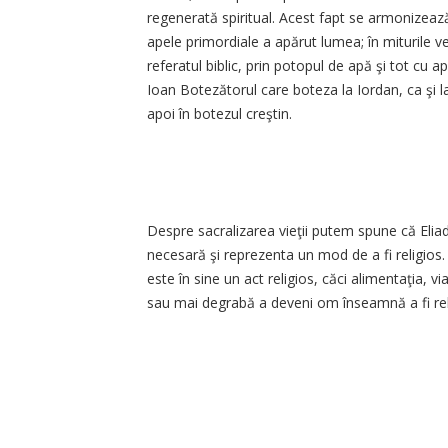
regenerată spiritual. Acest fapt se armonizeaz
apele primordiale a apărut lumea; în miturile v
referatul biblic, prin potopul de apă şi tot cu 
Ioan Botezătorul care boteza la Iordan, ca şi l
apoi în botezul creştin.
Despre sacralizarea vieţii putem spune că Eliad
necesară şi reprezenta un mod de a fi religios. "
este în sine un act religios, căci alimentaţia, 
sau mai degrabă a deveni om înseamnă a fi relig