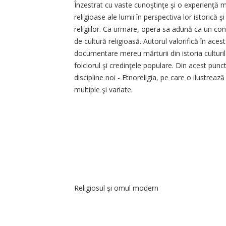
Înzestrat cu vaste cunoştinţe şi o experienţă 
religioase ale lumii în perspectiva lor istorică ş
religiilor. Ca urmare, opera sa adună ca un co
de cultură religioasă. Autorul valorifică în aces
documentare mereu mărturii din istoria culturilo
folclorul şi credinţele populare. Din acest pun
discipline noi - Etnoreligia, pe care o ilustreaz
multiple şi variate.
Religiosul şi omul modern