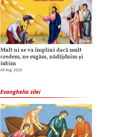
Mult ni se va împlini dacă mult
credem, ne rugăm, nădăjduim și
iubim
09 Aug, 2026
Evanghelia zilei