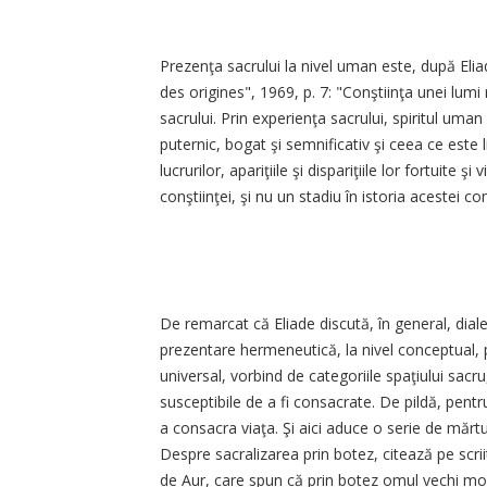
Prezenţa sacrului la nivel uman este, după Eliad
des origines", 1969, p. 7: "Conştiinţa unei lumi
sacrului. Prin experienţa sacrului, spiritul uman
puternic, bogat şi semnificativ şi ceea ce este l
lucrurilor, apariţiile şi dispariţiile lor fortuite
conştiinţei, şi nu un stadiu în istoria acestei con
De remarcat că Eliade discută, în general, diale
prezentare hermeneutică, la nivel conceptual, p
universal, vorbind de categoriile spaţiului sacr
susceptibile de a fi consacrate. De pildă, pent
a consacra viaţa. Şi aici aduce o serie de mărturi
Despre sacralizarea prin botez, citează pe scri
de Aur, care spun că prin botez omul vechi moa