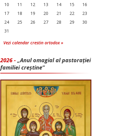
10
11
12
13
14
15
16
17
18
19
20
21
22
23
24
25
26
27
28
29
30
31
Vezi calendar crestin ortodox »
2026 -
„Anul omagial al pastorației
familiei creștine”