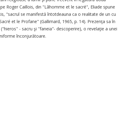
-l pe Roger Caillois, din "Lâhomme et le sacré", Eliade spune
is, "sacrul se manifestă întotdeauna ca o realitate de un cu
e Sacré et le Profane" (Gallimard, 1965, p. 14). Prezenţa sa în
("hieros" - sacru şi "faneia"- descoperire), o revelaţie a unei
 uniforme înconjurătoare.