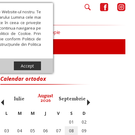
e Website-ul nostru. Te
iarului Lumina cele mai
ce în ceea ce privește
a continua navigarea pe
Opinii
Filantropie
iticii de Cookie. Prin
ie conform Politicii de
trucțiunile din Politica
iu
Accept
Calendar ortodox
‹
›
August
Iulie
Septembrie
Octombrie
Noiembri
2026
L
M
M
J
V
S
D
01
02
03
04
05
06
07
08
09