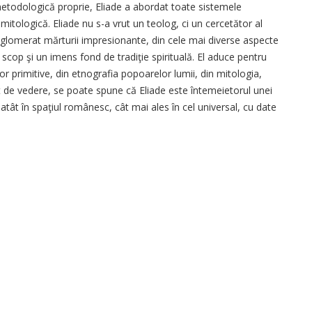
metodologică proprie, Eliade a abordat toate sistemele
i mitologică. Eliade nu s-a vrut un teolog, ci un cercetător al
nglomerat mărturii impresionante, din cele mai diverse aspecte
t scop şi un imens fond de tradiţie spirituală. El aduce pentru
r primitive, din etnografia popoarelor lumii, din mitologia,
ct de vedere, se poate spune că Eliade este întemeietorul unei
ă atât în spaţiul românesc, cât mai ales în cel universal, cu date