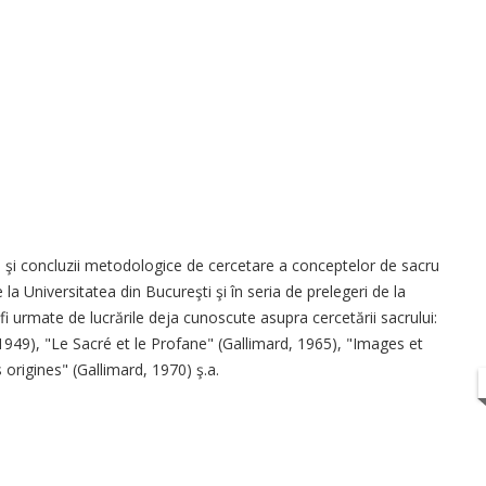
 şi concluzii metodologice de cercetare a conceptelor de sacru
ute la Universitatea din Bucureşti şi în seria de prelegeri de la
 fi urmate de lucrările deja cunoscute asupra cercetării sacrului:
, 1949), "Le Sacré et le Profane" (Gallimard, 1965), "Images et
origines" (Gallimard, 1970) ş.a.