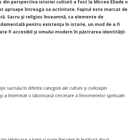
din perspectiva istoriei culturii a fost la Mircea Eliade o
at aproape întreaga sa activitate. Faptul este marcat de
ră. Sacru şi religios înseamnă, ca elemente de
damentală pentru existenţa în istorie, un mod de a fi
oate fi accesibil şi omului modern în păstrarea identităţii
sacrului în diferite categorii ale culturii şi civilizaţiei
i-a întemeiat o laborioasă cercetare a fenomenelor spirituale
rii religioase a lumii şi pune frecvent în legătură două