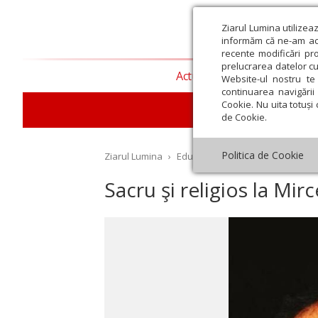
Ziarul Lumina utilizea
informăm că ne-am actu
recente modificări pr
prelucrarea datelor cu
Actualitate religioasă
T
Website-ul nostru te 
continuarea navigării 
Cookie. Nu uita totuși 
E
de Cookie.
Politica de Cookie
Ziarul Lumina
›
Educaţie și Cultură
›
Cultură
›
S
Sacru şi religios la Mir
st
Septembrie
Octombrie
Noiembrie
Decembrie
Ianuar