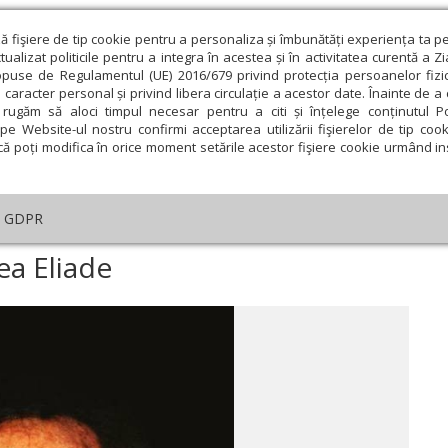
ză fişiere de tip cookie pentru a personaliza și îmbunătăți experiența ta p
alizat politicile pentru a integra în acestea și în activitatea curentă a Z
opuse de Regulamentul (UE) 2016/679 privind protecția persoanelor fizi
 caracter personal și privind libera circulație a acestor date. Înainte de 
eologie și spiritualitate
Educaţie și Cultură
Societate
rugăm să aloci timpul necesar pentru a citi și înțelege conținutul Pol
pe Website-ul nostru confirmi acceptarea utilizării fişierelor de tip cook
că poți modifica în orice moment setările acestor fişiere cookie urmând ins
ducaţie
Lumina literară şi artistică
Cultură
Interv
GDPR
acru şi religios la Mircea Eliade
cea Eliade
ie
Februarie
Martie
Aprilie
Mai
Iunie