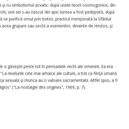
ă şi cu simbolismul acvatic: după unele teorii cosmogonice, din
echi, unii zei s-au născut din ape; lumea a fost pedepsită, după
apă se purifică omul prin botez, practică menţionată la Sfântul
a acea grupare sau sectă a esenienilor, dinainte de Hristos, şi
e o găseşte peste tot în perioadele vechi ale omenirii. Ea era
La nivelurile cele mai arhaice ale culturii, a trăi ca fiinţă umană
viaţa sexuală şi munca au o valoare sacramentală. Altfel spus, a fi
ios" ("La nostalgie des origines", 1969, p. 7).