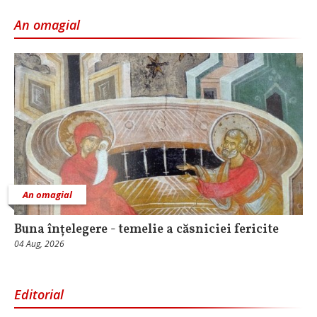
An omagial
An omagial
Buna înțelegere - temelie a căsniciei fericite
04 Aug, 2026
Editorial