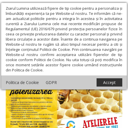
Ziarul Lumina utilizează fişiere de tip cookie pentru a personaliza și
îmbunătăți experiența ta pe Website-ul nostru. Te informăm că ne-
am actualizat politicile pentru a integra în acestea și în activitatea
curentă a Ziarului Lumina cele mai recente modificări propuse de
Regulamentul (UE) 2016/679 privind protecția persoanelor fizice în
ceea ce privește prelucrarea datelor cu caracter personal și privind
libera circulație a acestor date. Înainte de a continua navigarea pe
Website-ul nostru te rugăm să aloci timpul necesar pentru a citi și
Ziarul Lumina
›
Educaţie și Cultură
›
Educaţie
›
Ateliere
înțelege conținutul Politicii de Cookie. Prin continuarea navigării pe
educative despre albine
Website-ul nostru confirmi acceptarea utilizării fişierelor de tip
cookie conform Politicii de Cookie. Nu uita totuși că poți modifica în
Ateliere educative despre albine
orice moment setările acestor fişiere cookie urmând instrucțiunile
din Politica de Cookie.
Politica de Cookie
GDPR
Accept