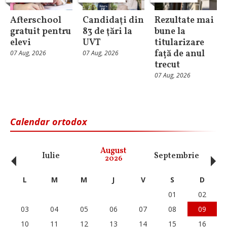
Afterschool
Candidaţi din
Rezultate mai
gratuit pentru
83 de ţări la
bune la
elevi
UVT
titularizare
față de anul
07 Aug, 2026
07 Aug, 2026
trecut
07 Aug, 2026
Calendar ortodox
‹
›
August
Iulie
Septembrie
O
2026
L
M
M
J
V
S
D
01
02
03
04
05
06
07
08
09
10
11
12
13
14
15
16