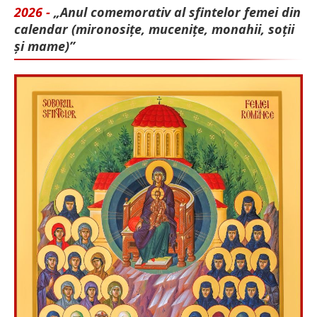
2026 -
„Anul comemorativ al sfintelor femei din
calendar (mironosițe, mu­cenițe, monahii, soții
și mame)”