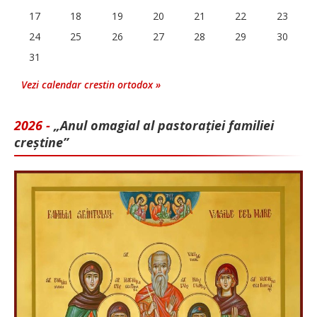
17
18
19
20
21
22
23
24
25
26
27
28
29
30
31
Vezi calendar crestin ortodox »
2026 -
„Anul omagial al pastorației familiei
creștine”