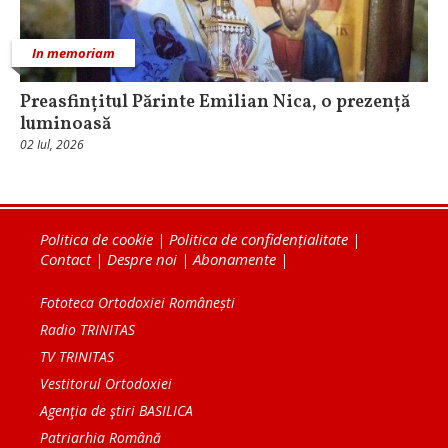
In memoriam
Preasfințitul Părinte Emilian Nica, o prezență
luminoasă
02 Iul, 2026
Politica de cookie
|
Politica de confidențialitate
|
Contact
|
Despre noi
|
Abonamente
|
Fototeca Ortodoxiei Românești
Radio TRINITAS
TV TRINITAS
Vestitorul Ortodoxiei
Agenţia de ştiri BASILICA
Patriarhia Română