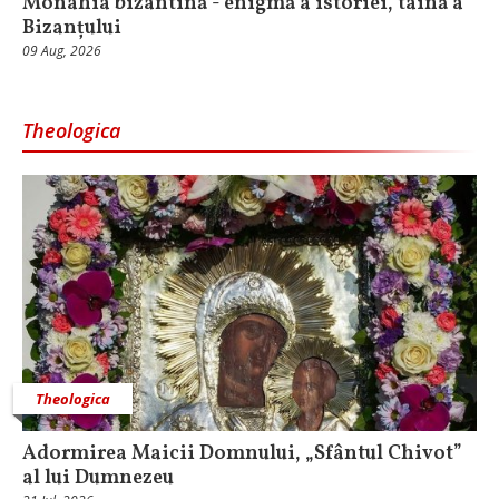
Monahia bizantină - enigmă a istoriei, taină a
Bizanțului
09 Aug, 2026
Theologica
Theologica
Adormirea Maicii Domnului, „Sfântul Chivot”
al lui Dumnezeu