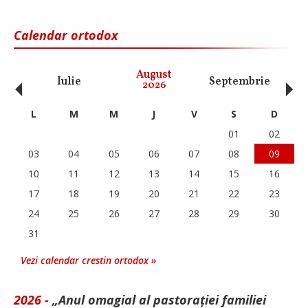
Calendar ortodox
‹
›
August
Iulie
Septembrie
O
2026
L
M
M
J
V
S
D
01
02
03
04
05
06
07
08
09
10
11
12
13
14
15
16
17
18
19
20
21
22
23
24
25
26
27
28
29
30
31
Vezi calendar crestin ortodox »
2026 -
„Anul omagial al pastorației familiei