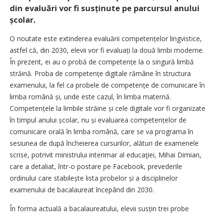
din evaluări vor fi susținute pe parcursul anului
școlar.
O noutate este extinderea evaluării competen­țelor lingvistice,
astfel că, din 2030, elevii vor fi eva­luați la două limbi moderne.
În prezent, ei au o probă de competențe la o singură limbă
străină. Proba de competențe digitale rămâne în structura
examenului, la fel ca probele de competențe de comunicare în
limba română și, unde este cazul, în limba maternă.
Competențele la limbile străine și cele digitale vor fi organizate
în timpul anului școlar, nu și evaluarea competențelor de
comunicare orală în limba română, care se va programa în
sesiunea de după încheierea cursurilor, alături de examenele
scrise, potrivit ministrului interimar al educaţiei, Mihai Dimian,
care a detaliat, într-o postare pe Facebook, prevederile
ordinului care stabilește lista probelor și a disciplinelor
examenului de bacalaureat începând din 2030.
În forma actuală a bacalaureatului, elevii susțin trei probe