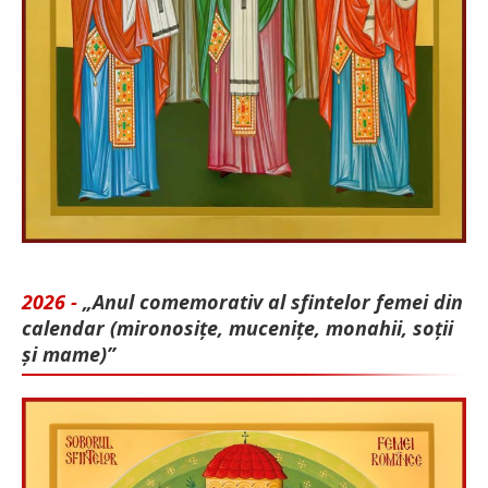
2026 -
„Anul comemorativ al sfintelor femei din
calendar (mironosițe, mu­cenițe, monahii, soții
și mame)”