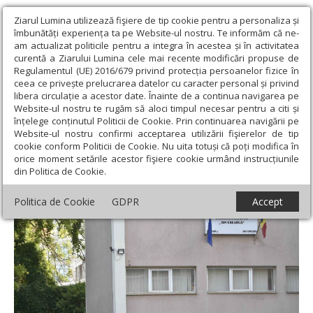
Ziarul Lumina utilizează fişiere de tip cookie pentru a personaliza și
îmbunătăți experiența ta pe Website-ul nostru. Te informăm că ne-
am actualizat politicile pentru a integra în acestea și în activitatea
curentă a Ziarului Lumina cele mai recente modificări propuse de
Regulamentul (UE) 2016/679 privind protecția persoanelor fizice în
ceea ce privește prelucrarea datelor cu caracter personal și privind
libera circulație a acestor date. Înainte de a continua navigarea pe
Website-ul nostru te rugăm să aloci timpul necesar pentru a citi și
Ziarul Lumina
›
Educaţie și Cultură
›
Educaţie
›
Bacalaureat
înțelege conținutul Politicii de Cookie. Prin continuarea navigării pe
2030: patru probe scrise și două limbi străine
Website-ul nostru confirmi acceptarea utilizării fişierelor de tip
cookie conform Politicii de Cookie. Nu uita totuși că poți modifica în
Bacalaureat 2030: patru probe scrise și
orice moment setările acestor fişiere cookie urmând instrucțiunile
din Politica de Cookie.
două limbi străine
Politica de Cookie
GDPR
Accept