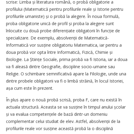
scrise: Limba și literatura română, o probă obligatorie a
profilului (Matematică pentru profilurile reale și Istorie pentru
profilurile umaniste) și o probă la alegere. În noua formulă,
proba obligatorie unică de profil și proba la alegere sunt
înlocuite cu două probe diferențiate obligatorii în funcție de
specializare. De exemplu, absolvenții de Matematică-
Informatică vor susține obligatoriu Matematica, iar pentru a
doua probă vor opta între Informatică, Fizică, Chimie și
Biologie. La Științe Sociale, prima probă va fi Istoria, iar a doua
va fi aleasă dintre Geografie, discipline socio-umane sau
Religie. O schimbare semnificativă apare la Filologie, unde una
dintre probele obligatorii va fi o limbă străină, în locul Istoriei,
așa cum este în prezent.
În plus apare o nouă probă scrisă, proba F, care nu există în
actuala structură. Aceasta se va susține în timpul anului școlar
și va evalua competențele de bază dintr-un domeniu
complementar celui studiat de elev. Astfel, absolvenții de la
profilurile reale vor susține această probă la o disciplină