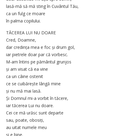
lasă-mă să mă sting în Cuvântul Tău,
ca un fulg ce moare
în palma copilului.
TĂCEREA LUI NU DOARE
Cred, Doamne,
dar credința mea e foc și drum gol,
iar pietrele doar par că vorbesc.
M-am întins pe pământul grunjos
și am visat că ea vine
ca un câine ostenit
ce se cuibărește lângă mine
și nu mă mai lasă.
Și Domnul mi-a vorbit în tăcere,
iar tăcerea Lui nu doare.
Cei ce mă urăsc sunt departe
sau, poate, obosiți,
au uitat numele meu
și e bine.