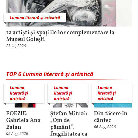
Lumina literară şi artistică
12 artiști și spațiile lor complementare la
Muzeul Golești
23 Iul, 2026
TOP 6 Lumina literară şi artistică
Lumina
Lumina
Lumina
literară şi
literară şi
literară şi
artistică
artistică
artistică
POEZIE:
Ștefan Mitroi:
Din tăcere în
Gabriela Ana
„Om de
cântec
Balan
pământ”,
06 Aug, 2026
fragilitatea ca
06 Aug, 2026