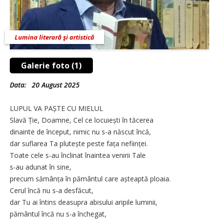
Lumina literară şi artistică
Galerie foto (1)
Data:
20 August 2025
LUPUL VA PAȘTE CU MIELUL
Slavă Ție, Doamne, Cel ce locuiești în tăcerea
dinainte de început, nimic nu s-a născut încă,
dar suflarea Ta plutește peste fața neființei.
Toate cele s-au înclinat înaintea venirii Tale
s-au adunat în sine,
precum sămânța în pământul care așteaptă ploaia.
Cerul încă nu s-a desfăcut,
dar Tu ai întins deasupra abisului aripile luminii,
pământul încă nu s-a închegat,