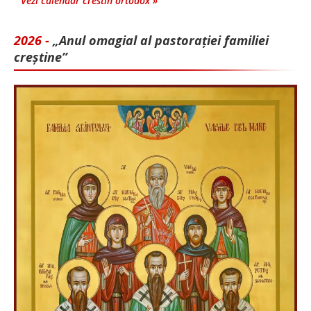
Vezi calendar crestin ortodox »
2026 -
„Anul omagial al pastorației familiei
creștine”