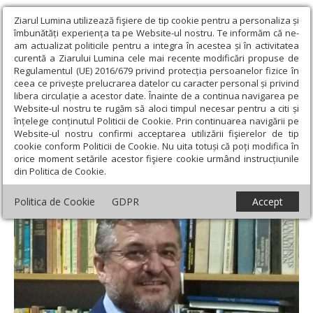
Ziarul Lumina utilizează fişiere de tip cookie pentru a personaliza și
îmbunătăți experiența ta pe Website-ul nostru. Te informăm că ne-
am actualizat politicile pentru a integra în acestea și în activitatea
curentă a Ziarului Lumina cele mai recente modificări propuse de
Regulamentul (UE) 2016/679 privind protecția persoanelor fizice în
ceea ce privește prelucrarea datelor cu caracter personal și privind
libera circulație a acestor date. Înainte de a continua navigarea pe
Website-ul nostru te rugăm să aloci timpul necesar pentru a citi și
Ziarul Lumina
›
Educaţie și Cultură
›
Lumina literară şi artistică
›
înțelege conținutul Politicii de Cookie. Prin continuarea navigării pe
POEZIE: Eugen Barz
Website-ul nostru confirmi acceptarea utilizării fişierelor de tip
cookie conform Politicii de Cookie. Nu uita totuși că poți modifica în
POEZIE: Eugen Barz
orice moment setările acestor fişiere cookie urmând instrucțiunile
din Politica de Cookie.
Politica de Cookie
GDPR
Accept