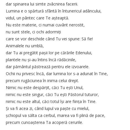
dar spinarea lui simte zvâcnirea facerii.
Lumina e o spărtură sfântă în întunericul adâncului,
vidul, un pântec care Te așteaptă.
Nu este materie, ci numai cuvânt nerostit,
nu sunt stele, ci ochi adormiți
care se vor deschide când Tu vei spune: Să fie!
Animalele nu umblă,
dar Tu ai pregătit pașii lor pe cărările Edenului,
plantele nu și-au întins încă rădăcinile,
dar pământul păstrează pentru ele izvoarele.
Ochii nu privesc încă, dar lumina lor s-a adunat în Tine,
precum rugăciunea în inima celui drept.
Nimic nu este despărțit, căci Tu ești Unul,
nimic nu este singur, căci Tu ești Păstorul tuturor,
nimic nu este altul, căci totul își are ființa în Tine.
Și va fi acea zi, când lupul va paște cu mielul,
șchiopul va sălta ca cerbul, marea va fi plină de pace,
precum cunoașterea Ta acoperă cerurile.