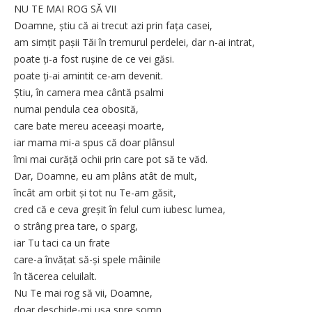
NU TE MAI ROG SĂ VII
Doamne, știu că ai trecut azi prin fața casei,
am simțit pașii Tăi în tremurul perdelei, dar n-ai intrat,
poate ți-a fost rușine de ce vei găsi.
poate ți-ai amintit ce-am devenit.
Știu, în camera mea cântă psalmi
numai pendula cea obosită,
care bate mereu aceeași moarte,
iar mama mi-a spus că doar plânsul
îmi mai curăță ochii prin care pot să te văd.
Dar, Doamne, eu am plâns atât de mult,
încât am orbit și tot nu Te-am găsit,
cred că e ceva greșit în felul cum iubesc lumea,
o strâng prea tare, o sparg,
iar Tu taci ca un frate
care-a învățat să-și spele mâinile
în tăcerea celuilalt.
Nu Te mai rog să vii, Doamne,
doar deschide-mi ușa spre somn,