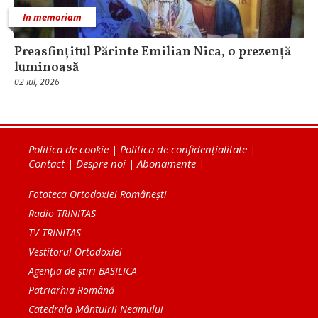
In memoriam
Preasfințitul Părinte Emilian Nica, o prezență
luminoasă
02 Iul, 2026
Politica de cookie
|
Politica de confidențialitate
|
Contact
|
Despre noi
|
Abonamente
|
Fototeca Ortodoxiei Românești
Radio TRINITAS
TV TRINITAS
Vestitorul Ortodoxiei
Agenţia de ştiri BASILICA
Patriarhia Română
Catedrala Mântuirii Neamului