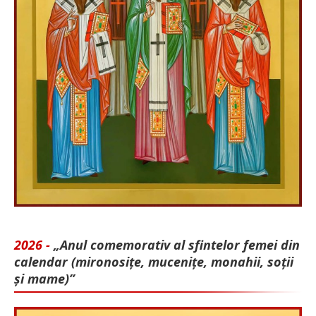
2026 -
„Anul comemorativ al sfintelor femei din
calendar (mironosițe, mu­cenițe, monahii, soții
și mame)”