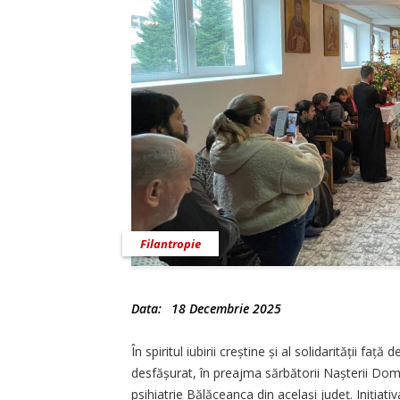
Filantropie
Data:
18 Decembrie 2025
În spiritul iubirii creștine și al solidarității fa
desfășurat, în preajma sărbătorii Nașterii Domnu
psihiatrie Bălăceanca din același județ. Iniția