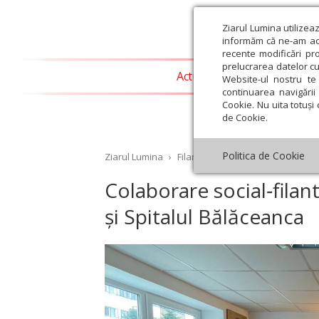
Ziarul Lumina utilizea
informăm că ne-am actu
recente modificări pr
prelucrarea datelor cu
Actualitate religioasă
T
Website-ul nostru te 
continuarea navigării 
Cookie. Nu uita totuși 
de Cookie.
Politica de Cookie
Ziarul Lumina
›
Filantropie
›
Colaborare social‑f
Colaborare social‑filan
și Spitalul Bălăceanca
st
Septembrie
Octombrie
Noiembrie
Decembrie
Ianuar