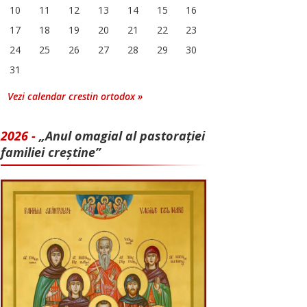
10
11
12
13
14
15
16
17
18
19
20
21
22
23
24
25
26
27
28
29
30
31
Vezi calendar crestin ortodox »
2026 -
„Anul omagial al pastorației
familiei creștine”