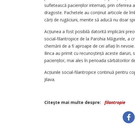
sufletească pacienților internați, prin oferirea
dragoste. Pachetele au conținut articole de îm
cărți de rugăciuni, menite să aducă nu doar spriji
Acțiunea a fost posibilă datorită implicării pre
social‑filantropice de la Parohia Măgurele, a cr
chemării de a fi aproape de cei aflați în nevoie
Ilinca au primit cu recunoștință aceste daruri, s
pacienților, mai ales în perioada sărbătorilor de
Acțiunile social‑filantropice continuă pentru cop
Jilava.
Citeşte mai multe despre:
filantropie