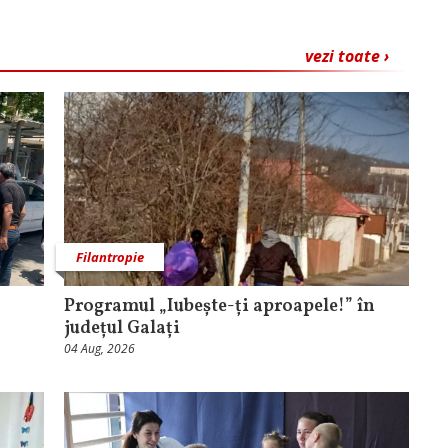
vezi toate ›
Filantropie
Programul „Iubește-ți aproapele!” în
județul Galați
04 Aug, 2026