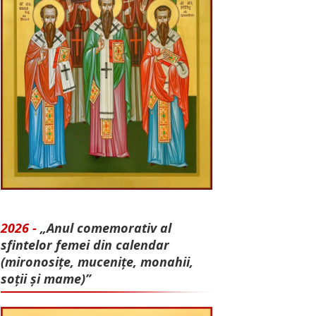
2026 -
„Anul comemorativ al
sfintelor femei din calendar
(mironosițe, mu­cenițe, monahii,
soții și mame)”