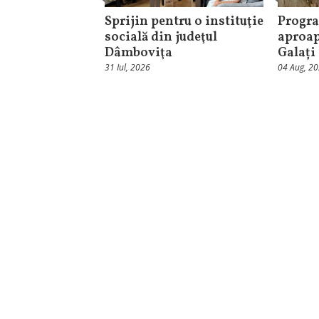
Sprijin pentru o instituţie
Progra
socială din judeţul
aproap
Dâmboviţa
Galați
31 Iul, 2026
04 Aug, 2