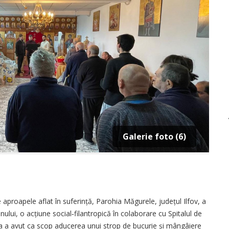
Galerie foto (6)
ță de aproapele aflat în suferință, Parohia Măgurele, județul Ilfov, a
lui, o acțiune social‑filantropică în colaborare cu Spitalul de
tiva a avut ca scop aducerea unui strop de bucurie și mângâiere