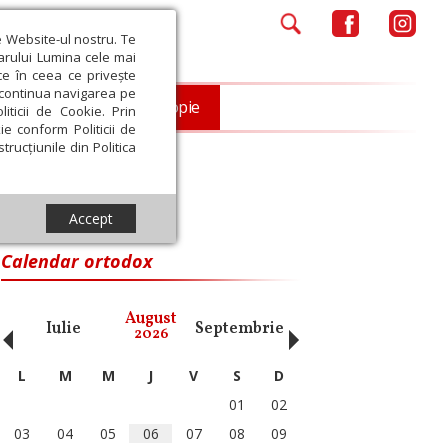
e Website-ul nostru. Te
iarului Lumina cele mai
ce în ceea ce privește
a continua navigarea pe
Opinii
Filantropie
iticii de Cookie. Prin
ie conform Politicii de
trucțiunile din Politica
Accept
Calendar ortodox
‹
›
August
Iulie
Septembrie
Octombrie
Noiembri
2026
L
M
M
J
V
S
D
01
02
03
04
05
06
07
08
09