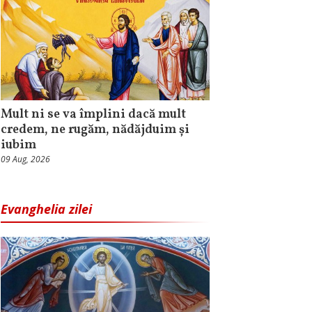
Mult ni se va împlini dacă mult
credem, ne rugăm, nădăjduim și
iubim
09 Aug, 2026
Evanghelia zilei