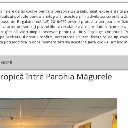
ză fişiere de tip cookie pentru a personaliza și îmbunătăți experiența ta p
alizat politicile pentru a integra în acestea și în activitatea curentă a Z
opuse de Regulamentul (UE) 2016/679 privind protecția persoanelor fizi
 caracter personal și privind libera circulație a acestor date. Înainte de 
eologie și spiritualitate
Educaţie și Cultură
Societate
rugăm să aloci timpul necesar pentru a citi și înțelege conținutul Pol
pe Website-ul nostru confirmi acceptarea utilizării fişierelor de tip cook
că poți modifica în orice moment setările acestor fişiere cookie urmând ins
GDPR
ilantropică între Parohia Măgurele și Spitalul Bălăceanca
tropică între Parohia Măgurele
ie
Februarie
Martie
Aprilie
Mai
Iunie