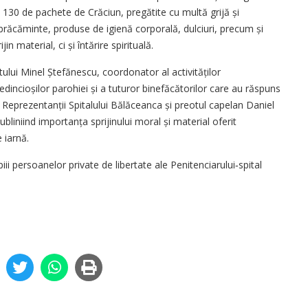
 a 130 de pachete de Crăciun, pregătite cu multă grijă și
brăcăminte, produse de igienă corporală, dulciuri, precum și
n material, ci și întărire spirituală.
otului Minel Ștefănescu, coordonator al activităților
edincioșilor parohiei și a tuturor binefăcătorilor care au răspuns
. Reprezentanții Spitalului Bălăceanca și preotul capelan Daniel
ubliniind importanța sprijinului moral și material oferit
 iarnă.
iii persoanelor private de libertate ale Penitenciarului‑spital