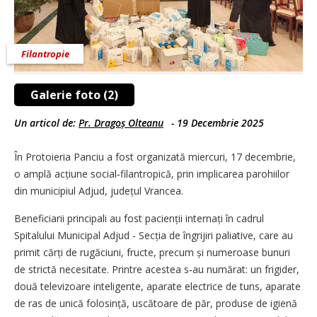
Filantropie
Galerie foto (2)
Un articol de:
Pr. Dragoș Olteanu
-
19 Decembrie 2025
În Protoieria Panciu a fost organizată miercuri, 17 decembrie,
o amplă acțiune social‑filantropică, prin implicarea parohiilor
din municipiul Adjud, județul Vrancea.
Beneficiarii principali au fost pacienții internați în cadrul
Spitalului Municipal Adjud - Secția de îngrijiri paliative, care au
primit cărți de rugăciuni, fructe, precum și numeroase bunuri
de strictă necesitate. Printre acestea s‑au numărat: un frigider,
două televizoare inteligente, aparate electrice de tuns, aparate
de ras de unică folosință, uscătoare de păr, produse de igienă