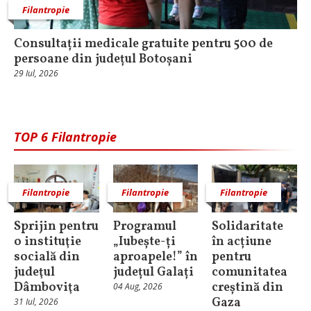
Filantropie
Consultații medicale gratuite pentru 500 de
persoane din județul Botoșani
29 Iul, 2026
TOP 6 Filantropie
Filantropie
Filantropie
Filantropie
Sprijin pentru
Programul
Solidaritate
o instituţie
„Iubește-ți
în acțiune
socială din
aproapele!” în
pentru
judeţul
județul Galați
comunitatea
Dâmboviţa
creștină din
04 Aug, 2026
Gaza
31 Iul, 2026