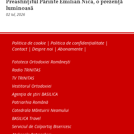
Preasfințitul Părinte Emilian Nica, o prezență
luminoasă
02 Iul, 2026
Politica de cookie
|
Politica de confidențialitate
|
Contact
|
Despre noi
|
Abonamente
|
Fototeca Ortodoxiei Românești
Radio TRINITAS
TV TRINITAS
Vestitorul Ortodoxiei
Agenţia de ştiri BASILICA
Patriarhia Română
Catedrala Mântuirii Neamului
BASILICA Travel
Serviciul de Colportaj Bisericesc