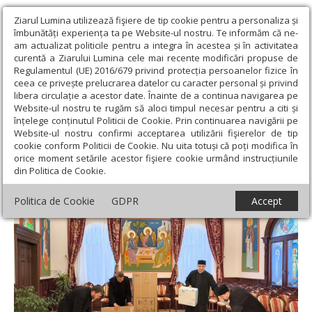
Ziarul Lumina utilizează fişiere de tip cookie pentru a personaliza și
îmbunătăți experiența ta pe Website-ul nostru. Te informăm că ne-
am actualizat politicile pentru a integra în acestea și în activitatea
curentă a Ziarului Lumina cele mai recente modificări propuse de
Regulamentul (UE) 2016/679 privind protecția persoanelor fizice în
ceea ce privește prelucrarea datelor cu caracter personal și privind
libera circulație a acestor date. Înainte de a continua navigarea pe
Website-ul nostru te rugăm să aloci timpul necesar pentru a citi și
Ziarul Lumina
›
Filantropie
›
Preoții din Protoieria Panciu în
înțelege conținutul Politicii de Cookie. Prin continuarea navigării pe
sprijinul pacienților
Website-ul nostru confirmi acceptarea utilizării fişierelor de tip
cookie conform Politicii de Cookie. Nu uita totuși că poți modifica în
Preoții din Protoieria Panciu în sprijinul
orice moment setările acestor fişiere cookie urmând instrucțiunile
din Politica de Cookie.
pacienților
Politica de Cookie
GDPR
Accept