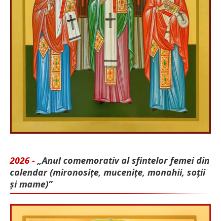
2026 -
„Anul comemorativ al sfintelor femei din
calendar (mironosițe, mu­cenițe, monahii, soții
și mame)”