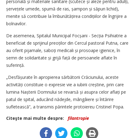
personală și materiale sanitare (scutece și aleze pentru adulți,
șervețele umede, spumă de ras, șampon și săpun lichid),
menite să contribuie la îmbunătățirea condițiilor de îngrijire a
bolnavilor.
De asemenea, Spitalul Municipal Focșani - Secția Psihiatrie a
beneficiat de sprijinul preoților din Cercul pastoral Putna, care
au oferit pijamale, saboți medicali și prosoape igienice, în
semn de solidaritate și grijă față de persoanele aflate în
suferință.
„Desfășurate în apropierea sărbătorii Crăciunului, aceste
activități constituie o expresie vie a iubirii creștine, prin care
lumina Nașterii Domnului se revarsă și asupra celor aflați pe
patul de spital, aducând nădejde, mângâiere și întărire
sufletească”, a transmis părintele protoiereu Cristinel Popa.
Citeşte mai multe despre:
filantropie