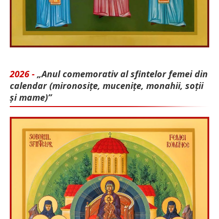
2026 -
„Anul comemorativ al sfintelor femei din
calendar (mironosițe, mu­cenițe, monahii, soții
și mame)”