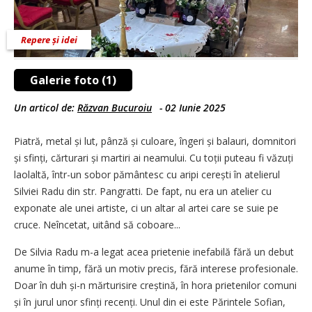
Repere și idei
Galerie foto (1)
Un articol de:
Răzvan Bucuroiu
-
02 Iunie 2025
Piatră, metal și lut, pânză și culoare, îngeri și balauri, domnitori
și sfinți, cărturari și martiri ai neamului. Cu toții puteau fi văzuți
laolaltă, într-un sobor pământesc cu aripi cerești în atelierul
Silviei Radu din str. Pangratti. De fapt, nu era un atelier cu
exponate ale unei artiste, ci un altar al artei care se suie pe
cruce. Neîncetat, uitând să coboare...
De Silvia Radu m-a legat acea prietenie inefabilă fără un debut
anume în timp, fără un motiv precis, fără interese profesionale.
Doar în duh și-n mărturisire creștină, în hora prietenilor comuni
și în jurul unor sfinți recenți. Unul din ei este Părintele Sofian,