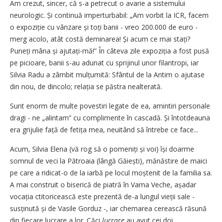
Am crezut, sincer, că s-a petrecut o avarie a sistemului
neurologic. Și continuă imperturbabil: „Am vorbit la ICR, facem
o expoziție cu vânzare și toți banii - vreo 200.000 de euro -
merg acolo, atât costă deminarea! Și acum ce mai stați?
Puneți mâna și ajutați-mă!” În câteva zile expo­zi­ția a fost pusă
pe picioare, banii s-au adunat cu sprijinul unor filantropi, iar
Silvia Radu a zâmbit mulțumită: Sfântul de la Antim o ajutase
din nou, de dincolo; relația se păstra nealterată.
Sunt enorm de multe povestiri legate de ea, amintiri personale
dragi - ne „alintam” cu complimente în cascadă. Și întotdeauna
era grijulie față de fetița mea, neuitând să întrebe ce face...
Acum, Silvia Elena (vă rog să o pomeniți și voi) își doarme
somnul de veci la Pătroaia (lângă Găiești), mănăstire de maici
pe care a ridicat-o de la iarbă pe locul moștenit de la familia sa.
A mai construit o biserică de piatră în Vama Veche, așadar
vocația ctitoricească este prezentă de-a lungul vieții sale -
susținută și de Vasile Gorduz -, iar chemarea cerească răsună
din fiecare lucrare a lor. Căci
lucrare
au avut cei doi...