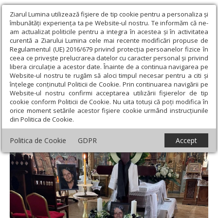
Ziarul Lumina utilizează fişiere de tip cookie pentru a personaliza și
îmbunătăți experiența ta pe Website-ul nostru. Te informăm că ne-
am actualizat politicile pentru a integra în acestea și în activitatea
curentă a Ziarului Lumina cele mai recente modificări propuse de
Regulamentul (UE) 2016/679 privind protecția persoanelor fizice în
ceea ce privește prelucrarea datelor cu caracter personal și privind
libera circulație a acestor date. Înainte de a continua navigarea pe
Website-ul nostru te rugăm să aloci timpul necesar pentru a citi și
Ziarul Lumina
›
Opinii
›
Repere și idei
›
Altar sau atelier?
înțelege conținutul Politicii de Cookie. Prin continuarea navigării pe
Ambele!
Website-ul nostru confirmi acceptarea utilizării fişierelor de tip
cookie conform Politicii de Cookie. Nu uita totuși că poți modifica în
Altar sau atelier? Ambele!
orice moment setările acestor fişiere cookie urmând instrucțiunile
din Politica de Cookie.
Politica de Cookie
GDPR
Accept