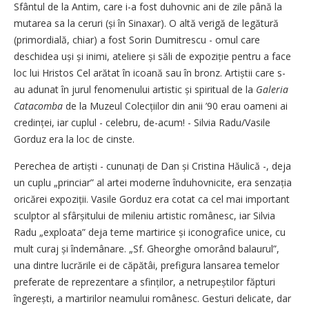
Sfântul de la Antim, care i-a fost duhovnic ani de zile până la
mutarea sa la ceruri (și în Sinaxar). O altă verigă de legătură
(primordială, chiar) a fost Sorin Dumitrescu - omul care
deschidea uși și inimi, ateliere și săli de expoziție pentru a face
loc lui Hristos Cel arătat în icoană sau în bronz. Artiștii care s-
au adunat în jurul fenomenului artistic și spiritual de la
Galeria
Catacomba
de la Muzeul Colecțiilor din anii ’90 erau oameni ai
credinței, iar cuplul - celebru, de-acum! - Silvia Radu/Vasile
Gorduz era la loc de cinste.
Perechea de artiști - cununați de Dan și Cristina Hăulică -, deja
un cuplu „princiar” al artei moderne înduhovnicite, era senzația
oricărei expoziții. Vasile Gorduz era cotat ca cel mai important
sculptor al sfâr­și­tului de mileniu artistic românesc, iar Silvia
Radu „exploata” deja teme martirice și iconografice unice, cu
mult curaj și îndemânare. „Sf. Gheor­ghe omorând balaurul”,
una dintre lucrările ei de căpătâi, prefigura lansarea temelor
preferate de reprezentare a sfinților, a netrupeștilor făpturi
îngerești, a martirilor nea­mului românesc. Gesturi delicate, dar