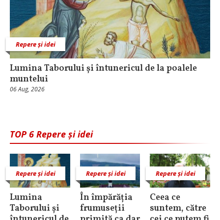
Repere și idei
Lumina Taborului și întunericul de la poalele
muntelui
06 Aug, 2026
TOP 6 Repere și idei
Repere și idei
Repere și idei
Repere și idei
Lumina
În împărăția
Ceea ce
Taborului și
frumuseții
suntem, către
întunericul de
primită ca dar
cei ce putem fi