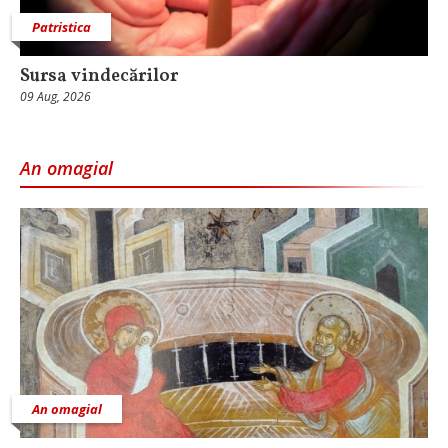
Patristica
Sursa vindecărilor
09 Aug, 2026
An omagial
An omagial