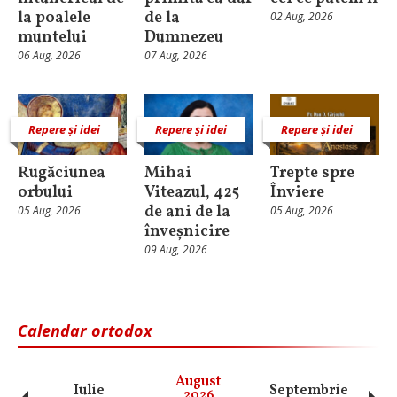
la poalele
de la
02 Aug, 2026
muntelui
Dumnezeu
06 Aug, 2026
07 Aug, 2026
Repere și idei
Repere și idei
Repere și idei
Rugăciunea
Mihai
Trepte spre
orbului
Viteazul, 425
Înviere
de ani de la
05 Aug, 2026
05 Aug, 2026
înveșnicire
09 Aug, 2026
Calendar ortodox
August
Iulie
Septembrie
O
2026