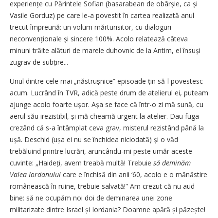
experiențe cu Părintele Sofian (basarabean de obârșie, ca și
Vasile Gorduz) pe care le-a povestit în cartea realizată anul
trecut împreună: un volum mărturisitor, cu dialoguri
neconvenționale și sincere 100%. Acolo relatează câteva
minuni trăite alături de marele duhovnic de la Antim, el însuși
zugrav de subțire...
Unul dintre cele mai „năstruș­nice” episoade țin să-l povestesc
acum. Lucrând în TVR, adică peste drum de atelierul ei, puteam
ajunge acolo foarte ușor. Așa se face că într-o zi mă sună, cu
aerul său irezistibil, și mă cheamă urgent la atelier. Dau fuga
crezând că s-a întâmplat ceva grav, misterul rezistând până la
ușă. Deschid (ușa ei nu se închidea niciodată) și o văd
trebăluind printre lucrări, aruncându-mi peste umăr aceste
cuvinte: „Haideți, avem treabă multă! Trebuie
să deminăm
Valea Iordanului
care e închisă din anii ‘60, acolo e o mănăstire
românească în ruine, trebuie salvată!” Am crezut că nu aud
bine: să ne ocupăm noi doi de deminarea unei zone
militarizate dintre Israel și Iordania? Doamne apără și păzește!