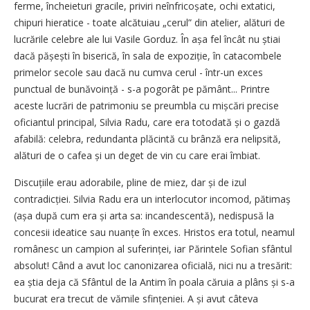
ferme, încheieturi gracile, priviri neînfricoșate, ochi extatici,
chipuri hieratice - toate alcătuiau „cerul” din atelier, alături de
lucrările celebre ale lui Vasile Gorduz. În așa fel încât nu știai
dacă pășești în biserică, în sala de expoziție, în catacombele
primelor secole sau dacă nu cumva cerul - într-un exces
punctual de bunăvoință - s-a pogorât pe pământ... Printre
aceste lucrări de patrimoniu se preumbla cu mișcări precise
oficiantul principal, Silvia Radu, care era totodată și o gazdă
afabilă: celebra, redundanta plăcintă cu brânză era nelipsită,
alături de o cafea și un deget de vin cu care erai îmbiat.
Discuțiile erau adorabile, pline de miez, dar și de izul
contradicției. Silvia Radu era un interlocutor incomod, pătimaș
(așa după cum era și arta sa: incandescentă), nedispusă la
concesii ideatice sau nuanțe în exces. Hristos era totul, neamul
românesc un campion al suferinței, iar Părintele Sofian sfântul
absolut! Când a avut loc canonizarea oficială, nici nu a tresărit:
ea știa deja că Sfântul de la Antim în poala căruia a plâns și s-a
bucurat era trecut de vămile sfințeniei. A și avut câteva