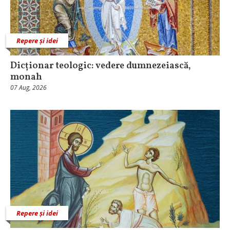
Repere și idei
Dicționar teologic: vedere dumnezeiască,
monah
07 Aug, 2026
Repere și idei