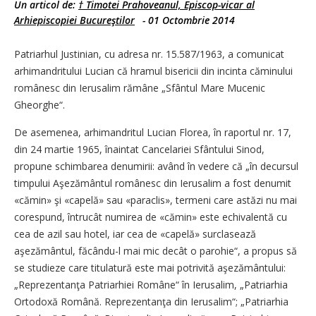
Un articol de:
† Timotei Prahoveanul, Episcop-vicar al
Arhiepiscopiei Bucureştilor
-
01 Octombrie 2014
Patriarhul Justinian, cu adresa nr. 15.587/1963, a comunicat
arhimandritului Lucian că hramul bisericii din incinta căminului
românesc din Ierusalim rămâne „Sfântul Mare Mucenic
Gheorghe“.
De asemenea, arhimandritul Lucian Florea, în raportul nr. 17,
din 24 martie 1965, înaintat Cancelariei Sfântului Sinod,
propune schimbarea denumirii: având în vedere că „în decursul
timpului Aşezământul românesc din Ierusalim a fost denumit
«cămin» şi «capelă» sau «paraclis», termeni care astăzi nu mai
corespund, întrucât numirea de «cămin» este echivalentă cu
cea de azil sau hotel, iar cea de «capelă» surclasează
aşezământul, făcându-l mai mic decât o parohie“, a propus să
se studieze care titulatură este mai potrivită aşezământului:
„Reprezentanţa Patriarhiei Române“ în Ierusalim, „Patriarhia
Ortodoxă Română. Reprezentanţa din Ierusalim“; „Patriarhia