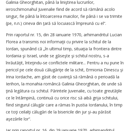
Galinia Gheorghitan, până la liniştirea lucrurilor,
ieroschimonahul Juvenalie fiind de acord să rămână acolo
singur, fie până la întoarcerea maicilor, fie până i se va trimite
(pe, n.n.) cineva din ţară să locuiască împreună cu el“.
Prin raportul nr. 15, din 28 ianuarie 1970, arhimandritul Lucian
Florea a transmis noi informaţii cu privire la schitul de la
Iordan, spunând că „în ultimul timp, situaţia la frontiera dintre
Iordania şi Israel, unde se găseşte şi schitul nostru, s-a
înrăutăţit, înteţindu-se conflictele militare... Pentru a nu pune în
pericol pe cele două călugăriţe de la schit, Ermionia Dinescu şi
Irina Iordache, am găsit de cuviinţă să rămână o perioadă la
Ierihon, la monahia româncă Galinia Gheorghitan, de unde să
ţină legătura cu schitul. Părintele Juvenalie, cu toate greutăţile
ce le întâmpină, continuă cu orice risc să aibă grija schitului,
fiind singurul călugăr care a rămas în pustia Iordanului, în timp
ce toţi ceilalţi călugări de la bisericile din jur şi-au părăsit
aşezările lor“.
Iar prin raportul nr. 16, din 29 ianuarie 1970, arhimandritul