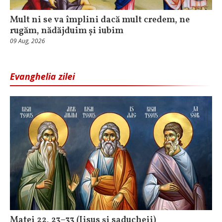
Mult ni se va împlini dacă mult credem, ne
rugăm, nădăjduim și iubim
09 Aug, 2026
Evanghelia zilei
Matei 22, 23–33 (Iisus și saducheii)