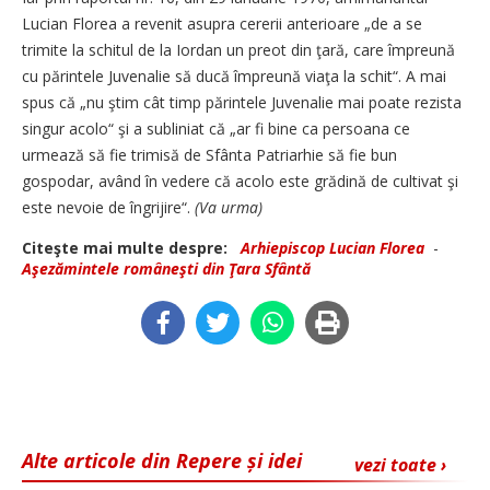
Lucian Florea a revenit asupra cererii anterioare „de a se
trimite la schitul de la Iordan un preot din ţară, care împreună
cu părintele Juvenalie să ducă împreună viaţa la schit“. A mai
spus că „nu ştim cât timp părintele Juvenalie mai poate rezista
singur acolo“ şi a subliniat că „ar fi bine ca persoana ce
urmează să fie trimisă de Sfânta Patriarhie să fie bun
gospodar, având în vedere că acolo este grădină de cultivat şi
este nevoie de îngrijire“.
(Va urma)
Citeşte mai multe despre:
Ar­hi­e­pis­cop Lucian Florea
-
Aşezămintele româneşti din Ţara Sfântă
Alte articole din Repere și idei
vezi toate ›