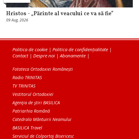
Hristos - „Părinte al veacului ce va să fie”
09 Aug, 2026
Politica de cookie
|
Politica de confidențialitate
|
Contact
|
Despre noi
|
Abonamente
|
Fototeca Ortodoxiei Românești
Radio TRINITAS
TV TRINITAS
Vestitorul Ortodoxiei
Agenţia de ştiri BASILICA
Patriarhia Română
Catedrala Mântuirii Neamului
BASILICA Travel
Serviciul de Colportaj Bisericesc