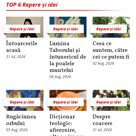
TOP 6 Repere și idei
Repere și idei
Repere și idei
Repere și idei
Întoarcerile
Lumina
Ceea ce
acasă
Taborului și
suntem, către
întunericul de
cei ce putem fi
31 Iul, 2026
la poalele
02 Aug, 2026
muntelui
06 Aug, 2026
Repere și idei
Repere și idei
Repere și idei
Rugăciunea
Dicționar
Despre
orbului
teologic:
coacere
afierosire,
05 Aug, 2026
31 Iul, 2026