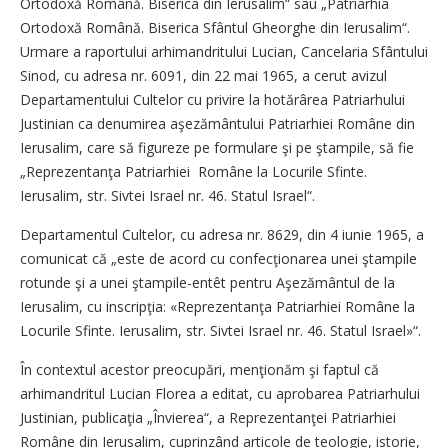
Ortodoxă Română. Biserica din Ierusalim“ sau „Patriarhia
Ortodoxă Română. Biserica Sfântul Gheorghe din Ierusalim“.
Urmare a raportului arhimandritului Lucian, Cancelaria Sfântului
Sinod, cu adresa nr. 6091, din 22 mai 1965, a cerut avizul
Departamentului Cultelor cu privire la hotărârea Patriarhului
Justinian ca denumirea aşezământului Patriarhiei Române din
Ierusalim, care să figureze pe formulare şi pe ştampile, să fie
„Reprezentanţa Patriarhiei Române la Locurile Sfinte.
Ierusalim, str. Sivtei Israel nr. 46. Statul Israel“.
Departamentul Cultelor, cu adresa nr. 8629, din 4 iunie 1965, a
comunicat că „este de acord cu confecţionarea unei ştampile
rotunde şi a unei ştampile-entêt pentru Aşezământul de la
Ierusalim, cu inscripţia: «Reprezentanţa Patriarhiei Române la
Locurile Sfinte. Ierusalim, str. Sivtei Israel nr. 46. Statul Israel»“.
În contextul acestor preocupări, menţionăm şi faptul că
arhimandritul Lucian Florea a editat, cu aprobarea Patriarhului
Justinian, publicaţia „Învierea“, a Reprezentanţei Patriarhiei
Române din Ierusalim, cuprinzând articole de teologie, istorie,