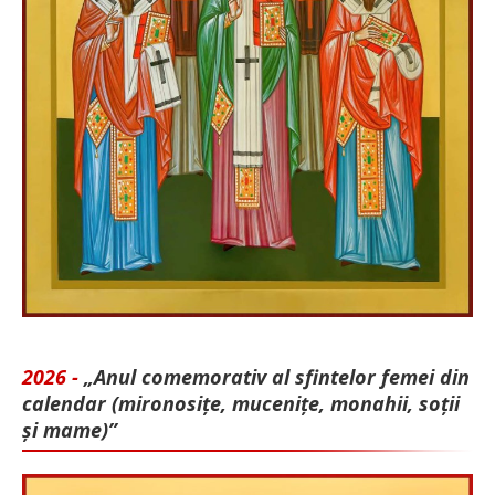
2026 -
„Anul comemorativ al sfintelor femei din
calendar (mironosițe, mu­cenițe, monahii, soții
și mame)”