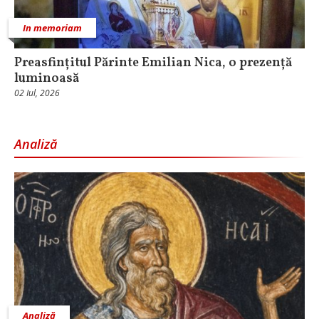
In memoriam
Preasfințitul Părinte Emilian Nica, o prezență
luminoasă
02 Iul, 2026
Analiză
Analiză