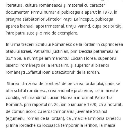
literatură, cultură românească şi material cu caracter
documentar. Primul număr al publicaţiei a apărut în 1973, în
preajma sărbătorilor Sfintelor Paşti. La început, publicaţia
apărea bianual, apoi trimestrial, tirajul variind, după posibilităţi,
între patru sute şi o mie de exemplare.
În urma trecerii Schitului Românesc de la Iordan în cuprinderea
Statului Israel, Patriarhul Justinian, prin Decizia patriarhală nr.
33/1968, a numit pe arhimandritul Lucian Florea, superiorul
bisericii româneşti de la Ierusalim, şi superior al bisericii
româneşti „Sfântul Ioan Botezătorul“ de la Iordan.
Starea din zona de frontieră de pe valea Iordanului, unde se
afla schitul românesc, crea anumite probleme, iar în aceste
condiţii, arhimandritul Lucian Florea a informat Patriarhia
Română, prin raportul nr. 26, din 5 ianuarie 1970, că a hotărât,
de comun acord cu ieroschimonahul Juvenalie Străinul
(egumenul român de la Iordan), ca „maicile Ermionia Dinescu
şi Irina Iordache să locuiască temporar la Ierihon, la maica