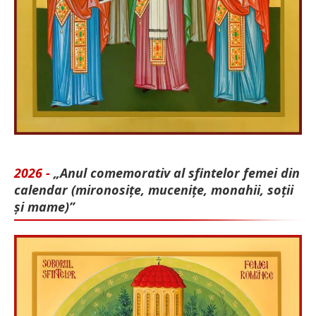
2026 -
„Anul comemorativ al sfintelor femei din
calendar (mironosițe, mu­cenițe, monahii, soții
și mame)”