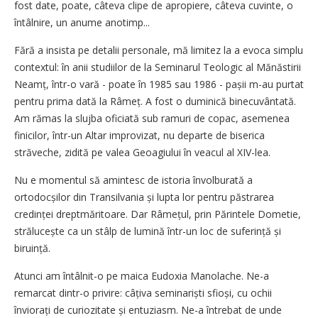
fost date, poate, câteva clipe de apropiere, câteva cuvinte, o
întâlnire, un anume anotimp...
Fără a insista pe detalii personale, mă limitez la a evoca simplu
contextul: în anii studiilor de la Seminarul Teologic al Mănăstirii
Neamț, într-o vară - poate în 1985 sau 1986 - pașii m-au purtat
pentru prima dată la Râmeț. A fost o duminică binecuvântată.
Am rămas la slujba oficiată sub ramuri de copac, asemenea
finicilor, într-un Altar improvizat, nu departe de biserica
străveche, zidită pe valea Geoagiului în veacul al XIV-lea.
Nu e momentul să amintesc de istoria învolburată a
ortodocșilor din Transilvania și lupta lor pentru păstrarea
credinței dreptmăritoare. Dar Râmețul, prin Părintele Dometie,
strălucește ca un stâlp de lumină într-un loc de suferință și
biruință.
Atunci am întâlnit-o pe maica Eudoxia Manolache. Ne-a
remarcat dintr-o privire: câțiva seminariști sfioși, cu ochii
înviorați de curiozitate și entuziasm. Ne-a întrebat de unde