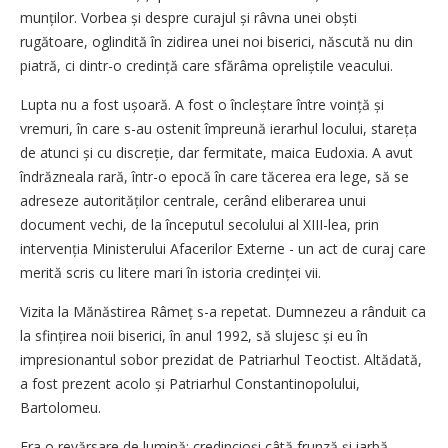
munților. Vorbea și despre curajul și râvna unei obști
rugătoare, oglindită în zidirea unei noi biserici, născută nu din
piatră, ci dintr-o credință care sfărâma opreliștile veacului.
Lupta nu a fost ușoară. A fost o încleștare între voință și
vremuri, în care s-au ostenit împreună ierarhul locului, stareța
de atunci și cu discreție, dar fermitate, maica Eudoxia. A avut
îndrăzneala rară, într-o epocă în care tăcerea era lege, să se
adreseze autorităților centrale, cerând eliberarea unui
document vechi, de la începutul secolului al XIII-lea, prin
intervenția Ministerului Afacerilor Externe - un act de curaj care
merită scris cu litere mari în istoria credinței vii.
Vizita la Mănăstirea Râmeț s-a repetat. Dumnezeu a rânduit ca
la sfințirea noii biserici, în anul 1992, să slujesc și eu în
impresionantul sobor prezidat de Patriarhul Teoctist. Altădată,
a fost prezent acolo și Patriarhul Constantinopolului,
Bartolomeu.
Era o revărsare de lumină: credincioși câtă frunză și iarbă,