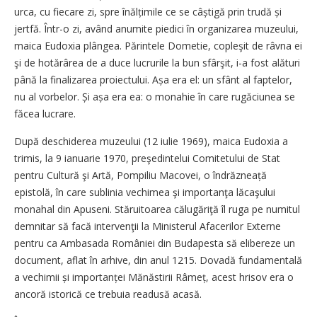
urca, cu fiecare zi, spre înălțimile ce se câștigă prin trudă și
jertfă. Într-o zi, având anumite piedici în organizarea muzeului,
maica Eudoxia plângea. Părintele Dometie, copleşit de râvna ei
şi de hotărârea de a duce lucrurile la bun sfârşit, i-a fost alături
până la finalizarea proiectului. Așa era el: un sfânt al faptelor,
nu al vorbelor. Și așa era ea: o monahie în care rugăciunea se
făcea lucrare.
După deschiderea muzeului (12 iulie 1969), maica Eudoxia a
trimis, la 9 ianuarie 1970, preşedintelui Comitetului de Stat
pentru Cultură şi Artă, Pompiliu Macovei, o îndrăzneață
epistolă, în care sublinia vechimea şi importanţa lăcaşului
monahal din Apuseni. Stăruitoarea călugăriţă îl ruga pe numitul
demnitar să facă intervenţii la Ministerul Afacerilor Externe
pentru ca Ambasada României din Budapesta să elibereze un
document, aflat în arhive, din anul 1215. Dovadă fundamentală
a vechimii și importanței Mănăstirii Râmeț, acest hrisov era o
ancoră istorică ce trebuia readusă acasă.