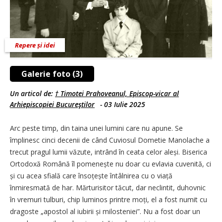
Repere și idei
Galerie foto (3)
Un articol de:
† Timotei Prahoveanul, Episcop-vicar al
Arhiepiscopiei Bucureştilor
-
03 Iulie 2025
Arc peste timp, din taina unei lumini care nu apune. Se
împlinesc cinci decenii de când Cuviosul Dometie Manolache a
trecut pragul lumii văzute, intrând în ceata celor aleși. Biserica
Ortodoxă Română îl pomenește nu doar cu evlavia cuvenită, ci
și cu acea sfială care însoțește întâlnirea cu o viață
înmiresmată de har. Mărturisitor tăcut, dar neclintit, duhovnic
în vremuri tulburi, chip luminos printre moți, el a fost numit cu
dragoste „apostol al iubirii și milosteniei”. Nu a fost doar un