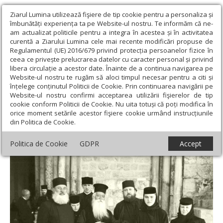
Ziarul Lumina utilizează fişiere de tip cookie pentru a personaliza și
îmbunătăți experiența ta pe Website-ul nostru. Te informăm că ne-
am actualizat politicile pentru a integra în acestea și în activitatea
curentă a Ziarului Lumina cele mai recente modificări propuse de
Regulamentul (UE) 2016/679 privind protecția persoanelor fizice în
ceea ce privește prelucrarea datelor cu caracter personal și privind
libera circulație a acestor date. Înainte de a continua navigarea pe
Website-ul nostru te rugăm să aloci timpul necesar pentru a citi și
Ziarul Lumina
›
Opinii
›
Repere și idei
›
Cuviosul Dometie de la
înțelege conținutul Politicii de Cookie. Prin continuarea navigării pe
Râmeț și familia lui de sfinți iubitori ai veșnicei Împărății
Website-ul nostru confirmi acceptarea utilizării fişierelor de tip
cookie conform Politicii de Cookie. Nu uita totuși că poți modifica în
Cuviosul Dometie de la Râmeț și familia lui
orice moment setările acestor fişiere cookie urmând instrucțiunile
din Politica de Cookie.
de sfinți iubitori ai veșnicei Împărății
Politica de Cookie
GDPR
Accept