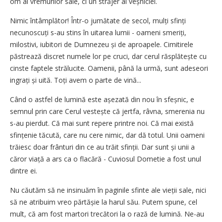
om al vremurilor sale, ci un străjer al veșniciei.
Nimic întâmplător! Într-o jumătate de secol, mulți sfinți
necunoscuți s-au stins în uitarea lumii - oameni smeriți,
milostivi, iubitori de Dumnezeu și de aproapele. Cimitirele
păstrează discret numele lor pe cruci, dar cerul răsplătește cu
cinste faptele strălucite. Oamenii, până la urmă, sunt adeseori
ingrați și uită. Toți avem o parte de vină...
Când o astfel de lumină este așezată din nou în sfeșnic, e
semnul prin care Cerul vestește că jertfa, râvna, smerenia nu
s-au pierdut. Că mai sunt repere printre noi. Că mai există
sfințenie tăcută, care nu cere nimic, dar dă totul. Unii oameni
trăiesc doar frânturi din ce au trăit sfinții. Dar sunt și unii a
căror viață a ars ca o flacără - Cuviosul Dometie a fost unul
dintre ei.
Nu căutăm să ne insinuăm în paginile sfinte ale vieții sale, nici
să ne atribuim vreo părtășie la harul său. Putem spune, cel
mult, că am fost martori trecători la o rază de lumină. Ne-au