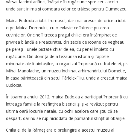
vărsat lacrimi adânci, înălțate în rugăciune spre cer - acolo
unde sunt inima și comoara celor ce trăiesc pentru Dumnezeu.
Maica Eudoxia a iubit frumosul, dar mai presus de orice a iubit-
o pe Maica Domnului, cu o evlavie ce întrece puterea
cuvintelor. Oricine îi trecea pragul chiliei era întâmpinat de
privirea blândă a Preacuratei, din zecile de icoane ce vegheau
pe pereți - unele pictate chiar de ea, cu penel împletit cu
rugăciune. Din dorinţa de a tezauriza istoria şi faptele
minunate ale înaintașilor, a organizat împreună cu fratele ei, pr.
Mihai Manolache, un muzeu închinat arhimandritului Dometie,
în casa părintească din satul Târlele-Filiu, unde a crescut maica
Eudoxia.
În toamna anului 2012, maica Eudoxia a participat împreună cu
întreaga familie la resfinţirea bisericii şi și-a revăzut pentru
ultima oară locurile natale, cu ochii acelora care știu că se
despart, dar nu se rup niciodată de pământul sfințit al obârșiei.
Chilia ei de la Râmeț era o prelungire a acestui muzeu al