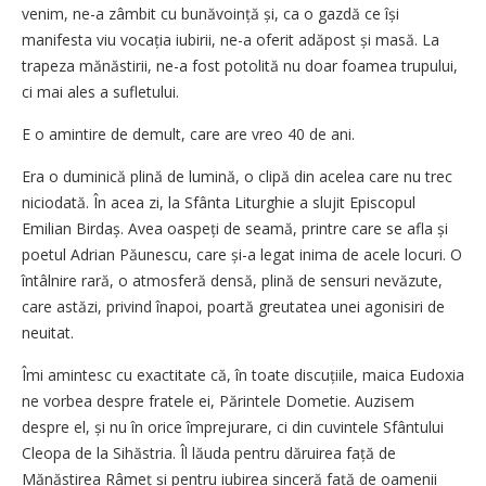
venim, ne-a zâmbit cu bunăvoință și, ca o gazdă ce își
manifesta viu vocația iubirii, ne-a oferit adăpost și masă. La
trapeza mănăstirii, ne-a fost potolită nu doar foamea trupului,
ci mai ales a sufletului.
E o amintire de demult, care are vreo 40 de ani.
Era o duminică plină de lumină, o clipă din acelea care nu trec
niciodată. În acea zi, la Sfânta Liturghie a slujit Episcopul
Emilian Birdaș. Avea oaspeți de seamă, printre care se afla și
poetul Adrian Păunescu, care și-a legat inima de acele locuri. O
întâlnire rară, o atmosferă densă, plină de sensuri nevăzute,
care astăzi, privind înapoi, poartă greutatea unei agonisiri de
neuitat.
Îmi amintesc cu exactitate că, în toate discuțiile, maica Eudoxia
ne vorbea despre fratele ei, Părintele Dometie. Auzisem
despre el, și nu în orice împrejurare, ci din cuvintele Sfântului
Cleopa de la Sihăstria. Îl lăuda pentru dăruirea față de
Mănăstirea Râmeț și pentru iubirea sinceră față de oamenii