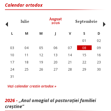
Calendar ortodox
‹
›
August
Iulie
Septembrie
O
2026
L
M
M
J
V
S
D
01
02
03
04
05
06
07
08
09
10
11
12
13
14
15
16
17
18
19
20
21
22
23
24
25
26
27
28
29
30
31
Vezi calendar crestin ortodox »
2026 -
„Anul omagial al pastorației familiei
creștine”