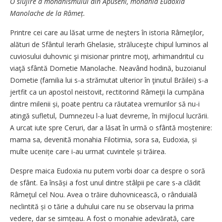
O slujire a monahismului din Apuseni, monahia Eudoxia
Manolache de la Râmeț.
Printre cei care au lăsat urme de neşters în istoria Râmeţilor,
alături de Sfântul Ierarh Ghelasie, străluceşte chipul luminos al
cuviosului duhovnic şi misionar printre moţi, arhimandritul cu
viaţă sfântă Dometie Manolache. Neavând hodină, buzoianul
Dometie (familia lui s-a strămutat ulterior în ţinutul Brăilei) s-a
jertfit ca un apostol neistovit, rectitorind Râmeţii la cumpăna
dintre milenii și, poate pentru ca răutatea vremurilor să nu-i
atingă sufletul, Dumnezeu l-a luat devreme, în mijlocul lucrării.
A urcat iute spre Ceruri, dar a lăsat în urmă o sfântă moș­te­nire:
mama sa, devenită monahia Filotimia, sora sa, Eudoxia, și
multe ucenițe care i-au urmat cuvintele și trăirea.
Despre maica Eudoxia nu putem vorbi doar ca despre o soră
de sfânt. Ea însăși a fost unul dintre stâlpii pe care s-a clădit
Râmeţul cel Nou. Avea o trăire duhovnicească, o rânduială
neclintită și o tărie a duhului care nu se observau la prima
vedere, dar se simțeau. A fost o monahie adevărată, care