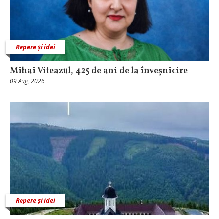
Repere și idei
Mihai Viteazul, 425 de ani de la înveșnicire
09 Aug, 2026
Repere și idei