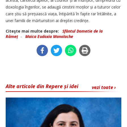
acesta, cântecul apelor, al codrilor și al munților, dimpreună cu
doxologia îngerilor, se adaugă cinstirii moților și a tuturor celor
care știu să prețuiască viața, întipărită în fapte rar întâlnite, a
unei familii de mărturisitori ai dreptei credințe.
Citeşte mai multe despre:
Sfântul Dometie de la
Râmeț
-
Maica Eudoxia Manolache
Alte articole din Repere și idei
vezi toate ›