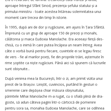
aproape întregul Sfânt Sinod, prezența șefului statului și a
primului-ministru - toate acestea întăreau solemnitatea unui
moment care trecea din timp în istorie.
În 1995, după ani de dor și rugăciune, am ajuns în Țara Sfântă.
Împreună cu un grup de aproape 150 de preoți și monahi,
călătorea și maica Eudoxia Manolache. Era aceeași ființă des­
chisă, cu o inimă în care putea încăpea un neam întreg. Avea
câte o vorbă bună pentru fiecare, cuvintele ei se legau firesc
de vers - fie al marilor poeți, fie din propriile trăiri, așternute în
rime șoptite ca niște rugăciuni. Până aici să spunem că lucrurile
sunt obișnuite...
După venirea mea la București, într-o zi, am primit vizita unui
preot de la Brașov. Liniștit, cuviincios, purtând în gesturi o
smerenie care depășea chiar măsura obișnuitului,
părintele Mihai Manolache m-a rugat, cu o sfială plină de dra­
goste, să adun câteva pagini într-o cărticică de pomenire
pentru sora sa, monahia Eudoxia Manolache, care se odihnea