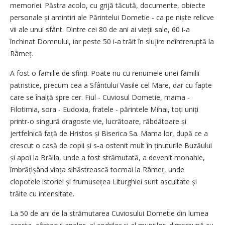
memoriei. Păstra acolo, cu grijă tăcută, documente, obiecte
personale și amintiri ale Părintelui Dometie - ca pe niște relicve
vii ale unui sfânt. Dintre cei 80 de ani ai vieții sale, 60 i-a
închinat Domnului, iar peste 50 i-a trăit în slujire neîntreruptă la
Râmeț.
A fost o familie de sfinți. Poate nu cu renumele unei familii
patristice, precum cea a Sfântului Vasile cel Mare, dar cu fapte
care se înalță spre cer. Fiul - Cuviosul Dometie, mama -
Filotimia, sora - Eudoxia, fratele - părintele Mihai, toți uniți
printr-o singură dragoste vie, lucrătoare, răbdătoare și
jertfelnică față de Hristos și Biserica Sa. Mama lor, după ce a
crescut o casă de copii și s-a ostenit mult în ținuturile Buzăului
și apoi la Brăila, unde a fost strămutată, a devenit monahie,
îmbrățișând viața sihăstrească tocmai la Râmeț, unde
clopotele istoriei și frumusețea Liturghiei sunt ascultate și
trăite cu intensitate.
La 50 de ani de la strămutarea Cuviosului Dometie din lumea