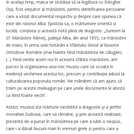
În acelaşi timp, maica se străduia să ia legătura cu Evloghie
Oţa, fost vieţuitor al mănăstirii, pentru identificarea persoanei
care a văzut documentul respectiv şi despre care spunea că
este din
raionul
Alba. Epistola sa, o mărturisire smerită și
lucidă, conținea și această notă plină de dragoste: „Suntem la
Sf. Mănăstire Râmeţ, judeţul Alba, din anul 1955, ca mănăstire
de maici, în urma unei hotărâri a Sfântului Sinod al Bisericii
Ortodoxe Române (mai înainte fiind mănăstirea de călugări).
(...) Fiind venite acum noi în această sfântă mănăstire, am
purces la organizarea unui mic muzeu care să scoată în
evidenţă vechimea acestui loc, precum şi contribuţia adusă la
culturalizarea poporului român. Ne mândrim că am ajuns să
trăim pe aceste meleaguri pe care unele documente le atestă
ca fiind foarte vechi”.
Astăzi, muzeul stă mărturie neclintită a dragostei şi a jertfei
monahiei Eudoxia, care va rămâne, şi prin această realizare,
prezentă de-a pururi în mănăstirea pe care a iubit-o nespus,
care i-a dăruit bucurii mari în vremuri grele și pentru care a