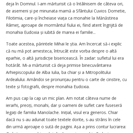
deja în Domnul. I-am mărturisit că o întâlnisem de câteva ori,
de asemeni și pe minunata mamă a Sfântului Cuvios Dometie,
Filotimia, care-și încheiase viața ca monahie la Mănăstirea
Râmeț, aproape de mormântul fiului ei, fiind atent îngrijită de
monahia Eudoxia și iubită de marea ei familie...
Toate acestea, părintele Mihai le știa. Am încercat să-i explic
că nu mă pot amesteca, întrucât este vorba despre o altă
eparhie, o altă jurisdicție bisericească. În zadar: sufletul lui era
hotărât. Mi-a mărturisit că deja primise binecuvântarea
Arhiepiscopului de Alba Iulia, ba chiar și a Mitropolitului
Ardealului. Amândoi se pronunțau pentru o carte de cinstire, cu
texte și fotografii, despre monahia Eudoxia.
Am pus cap la cap un mic plan. Am notat câ­teva nume de
ierarhi, preoți, monahi, dar și oameni de suflet care fuseseră
legați de familia Manolache. Inițial, visul era generos. Chiar
dacă nu s-au adunat toate textele dorite, s-au strâns în cele
din urmă aproape o sută de pagini. Așa a prins contur lucrarea: