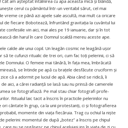
i! Cât am așteptat întâlnirea cu apa aceasta mică și blândă,
unește cerul cu pământul într-un veritabil sărut, cel mai
ic, de vreme ce până azi apele sale ascultă, mai mult ca oricare
l de fiecare Bobotează, înfruntând gravitația la cuvântul lui
 confesiile vin aici, mai ales pe 19 ianuarie, dar și în tot
­șească din harul în care Domnul scaldă mereu aceste ape.
ecele calde ale unui copil. Un leagăn cosmic ne leagănă ușor
să te cufunzi ritualic de trei ori, cum fac toți pelerinii, ci să
brațele Domnului. O femeie mai tânără, în fața mea, îmbrăcată
e mireasă, se întinde pe apă cu brațele desfăcute cruciform și
zice că a adormit pe luciul de apă. Abia când se ridică, îi
 de aici, a cărei radianță se lasă sau nu prinsă de camerele
 lumea se fotografiază. Pe mal stau chiar fotografi profe­
or. Ritualul laic tacit a înscris în practicile pelerinilor nu
ori cântate în grup, ca la unii pro­tes­tanți, ci și fotografierea
 probabil, momente din viața fiecăruia. Trag cu ochiul la niște
de pelerini: momentul de după „botez” a înscris pe chipul
e, care nu se regăsesc pe chipul aceluiași ins în viața de zi cu