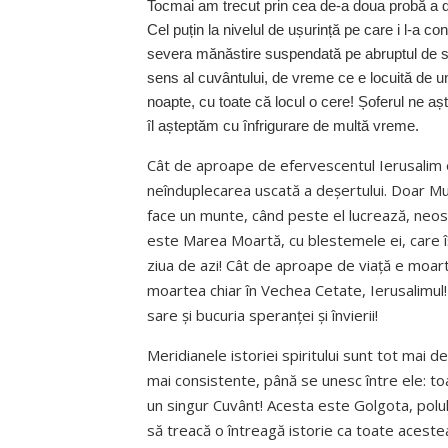
Tocmai am trecut prin cea de-a doua probă a 
Cel puțin la nivelul de ușurință pe care i l-a 
severa mănăstire suspendată pe abruptul de st
sens al cuvântului, de vreme ce e locuită de 
noapte, cu toate că locul o cere! Șoferul ne a
îl așteptăm cu înfrigurare de multă vreme.
Cât de aproape de efervescentul Ierusalim es
neînduplecarea uscată a deșertului. Doar Mu
face un munte, când peste el lucrează, neo
este Marea Moartă, cu blestemele ei, care îș
ziua de azi! Cât de aproape de viață e moart
moartea chiar în Vechea Cetate, Ierusalimul!
sare și bucuria speranței și învierii!
Meridianele istoriei spiritului sunt tot mai de
mai consistente, până se unesc între ele: toa
un singur Cuvânt! Acesta este Golgota, polul 
să treacă o întreagă istorie ca toate acestea 