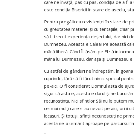
care ne învață, pas cu pas, condiția de a fi a 
este condiția Bisericii în stare de asediu, st
Pentru pregătirea rezistenței în stare de prig
cu greutatea materiei și cu tentațiile; chiar
să fi trecut experiența deșertului, dar nici deșe
Dumnezeu. Aceasta e Calea! Pe această cale 
mână liberă. Când Îl lăsăm pe El să întocmeas
mâna lui Dumnezeu, dar așa și Dumnezeu e 
Cu astfel de gânduri ne îndreptăm, în goana 
cuprinde, fără să fi făcut nimic special pent
pe-aici. O fi considerat Domnul asta de aju
sigur că asta e, acesta e darul și ne bucură
recunoștința. Nici sfinților Săi nu le putem mu
cei mai mulți care s-au nevoit pe aici, ori îi
locașuri. Și totuși, sfinții necunoscuți ne pr
acesta ne-a urmărit aproape pe parcursul într