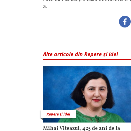
zi.
Alte articole din Repere și idei
Repere și idei
Mihai Viteazul, 425 de ani de la