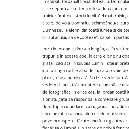
În sfârșit, Iordanul! Locul Botezului Domnulu
care separă acum teritoriile a două țări, dar 
trainic sărut din istoria lumii. Cel mai train
altele, de voia Domnului, schimbându-și cursu
Dumnezeu. Pelerini din toată lumea și de toate
cursul anului, să se „boteze”, să se împărtă
Intru în Iordan ca într-un leagăn, ca în scut
trupurile în aceste ape, în care e bine nu doar 
și stai, căci stai în șuvoiul Luminii, stai în 
într-o lungă rochie albă de in, ca o rochie d
plutește așa nemișcată. Nu i se vede fața. Ai 
vedem chipul străluminat de o lumină ce nu-i
de fotografiat. În orice caz, la Iordan toată
sioniști, gata să răspundă la comenzile grupuril
doar tripla cufundare, cu rugăciuni individuale 
spre amin­tire a unuia dintre cele mai sfinte,
poze proaspete, făcute unui întreg autocar 
fiecăruia o lumină și o stare de nobilă fericir