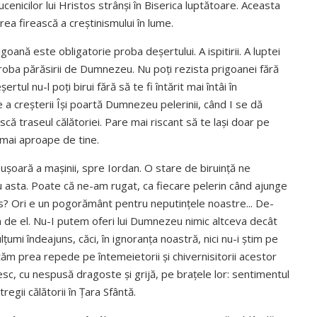
ucenicilor lui Hristos strânși în Biserica luptătoare. Aceasta
area firească a creștinismului în lume.
oană este obligatorie proba deșertului. A ispitirii. A luptei
 proba părăsirii de Dumnezeu. Nu poți rezista prigoanei fără
rtul nu-l poți birui fără să te fi întărit mai întâi în
a creșterii Își poartă Dumnezeu pelerinii, când I se dă
că traseul călătoriei. Pare mai riscant să te lași doar pe
mai aproape de tine.
ușoară a mașinii, spre Iordan. O stare de biruință ne
ru asta. Poate că ne-am rugat, ca fiecare pelerin când ajunge
ns? Ori e un pogorământ pentru neputințele noastre... De­
m de el. Nu-I putem oferi lui Dumnezeu nimic altceva decât
lțumi îndeajuns, căci, în ignoranța noastră, nici nu-i știm pe
 uităm prea repede pe întemeietorii și chivernisitorii acestor
imesc, cu nespusă dragoste și grijă, pe brațele lor: sentimentul
egii călătorii în Țara Sfântă.