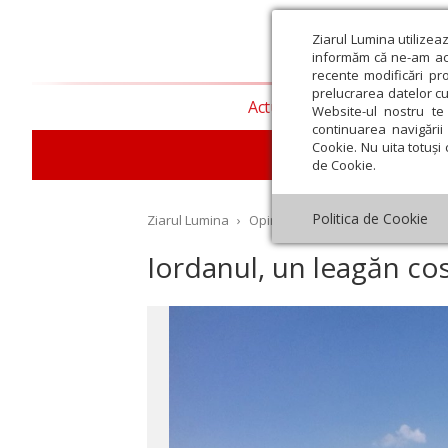
Ziarul Lumina utilizea
informăm că ne-am actu
recente modificări pr
prelucrarea datelor cu
Actualitate religioasă
T
Website-ul nostru te 
continuarea navigării 
Cookie. Nu uita totuși 
de Cookie.
Politica de Cookie
Ziarul Lumina
›
Opinii
›
Repere și idei
›
Iordanu
Iordanul, un leagăn co
st
Septembrie
Octombrie
Noiembrie
Decembrie
Ianuar