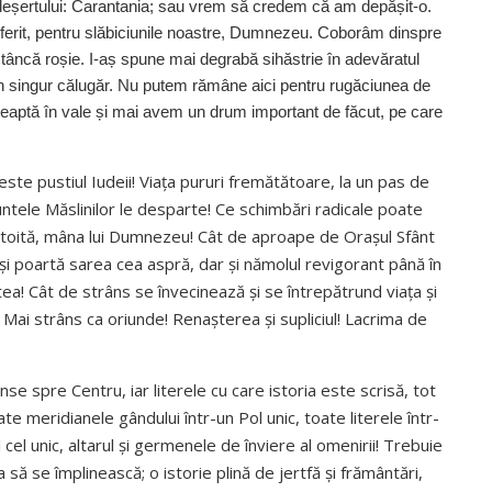
deșertului: Carantania; sau vrem să credem că am depășit-o.
conferit, pentru slăbiciunile noastre, Dumnezeu. Coborâm dinspre
âncă roșie. I-aș spune mai degrabă sihăstrie în adevăratul
un singur călugăr. Nu putem rămâne aici pentru rugăciunea de
șteaptă în vale și mai avem un drum important de făcut, pe care
te pustiul Iudeii! Viața pururi fremătătoare, la un pas de
ntele Măslinilor le desparte! Ce schimbări radicale poate
stoită, mâna lui Dumnezeu! Cât de aproape de Orașul Sfânt
i poartă sarea cea aspră, dar și nămolul revigorant până în
ea! Cât de strâns se învecinează și se întrepătrund viața și
 Mai strâns ca oriunde! Renașterea și supliciul! Lacrima de
nse spre Centru, iar literele cu care istoria este scrisă, tot
te meridianele gândului într-un Pol unic, toate literele într-
cel unic, altarul și germenele de înviere al omenirii! Trebuie
să se împlinească; o istorie plină de jertfă și frământări,