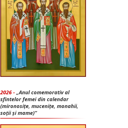
2026 -
„Anul comemorativ al
sfintelor femei din calendar
(mironosițe, mu­cenițe, monahii,
soții și mame)”