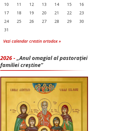
10
11
12
13
14
15
16
17
18
19
20
21
22
23
24
25
26
27
28
29
30
31
Vezi calendar crestin ortodox »
2026 -
„Anul omagial al pastorației
familiei creștine”