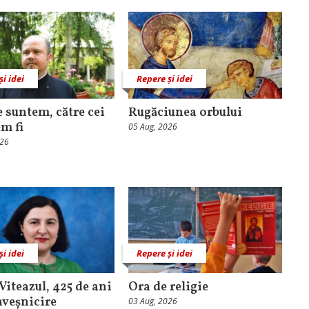
și idei
Repere și idei
e suntem, către cei
Rugăciunea orbului
em fi
05 Aug, 2026
026
și idei
Repere și idei
Viteazul, 425 de ani
Ora de religie
nveșnicire
03 Aug, 2026