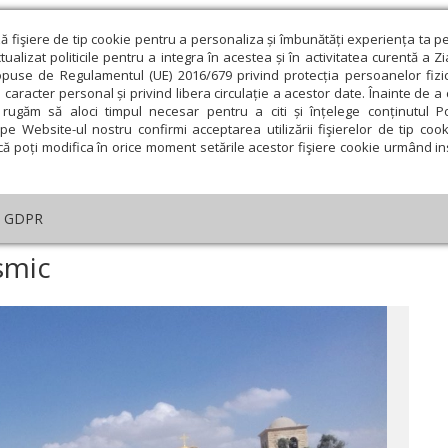
ză fişiere de tip cookie pentru a personaliza și îmbunătăți experiența ta p
alizat politicile pentru a integra în acestea și în activitatea curentă a Z
opuse de Regulamentul (UE) 2016/679 privind protecția persoanelor fizi
 caracter personal și privind libera circulație a acestor date. Înainte de 
eologie și spiritualitate
Educaţie și Cultură
Societate
rugăm să aloci timpul necesar pentru a citi și înțelege conținutul Pol
pe Website-ul nostru confirmi acceptarea utilizării fişierelor de tip cook
că poți modifica în orice moment setările acestor fişiere cookie urmând ins
Editorial
Repere și idei
Pilda zilei
GDPR
l, un leagăn cosmic
smic
ie
Februarie
Martie
Aprilie
Mai
Iunie