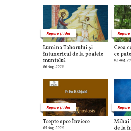
Repere și idei
Repere 
Lumina Taborului și
Ceea c
întunericul de la poalele
ce put
muntelui
02 Aug, 2
06 Aug, 2026
Repere și idei
Repere 
Trepte spre Înviere
Mihai 
de la î
05 Aug, 2026