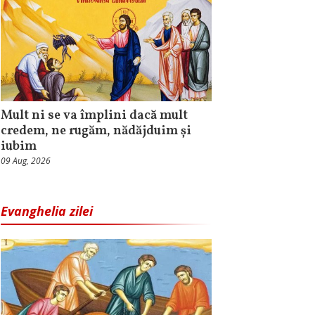
Mult ni se va împlini dacă mult
credem, ne rugăm, nădăjduim și
iubim
09 Aug, 2026
Evanghelia zilei