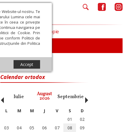
e Website-ul nostru. Te
iarului Lumina cele mai
ce în ceea ce privește
a continua navigarea pe
Opinii
Filantropie
iticii de Cookie. Prin
ie conform Politicii de
trucțiunile din Politica
Accept
Calendar ortodox
‹
›
August
Iulie
Septembrie
Octombrie
Noiembri
2026
L
M
M
J
V
S
D
01
02
03
04
05
06
07
08
09