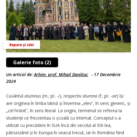
Repere și idei
Galerie foto (2)
Un articol de:
Arhim. prof. Mihail Daniliuc
-
17 Decembrie
2024
Cuvântul
alumnus
(m.; pl.: -
i
), respectiv
alumna
(f.; pl.: -
ae
) își
are originea în limba latină și însemna „elev”, în sens generic, și
„cel hrănit”, în sens literal. La origini, termenul se referea la
studenții ce frecventau o școală cu internat. Conceptul s-a
utilizat cu precădere în SUA încă din secolul al XIX-lea,
pătrunzând și în Europa în veacul trecut, iar în România fiind