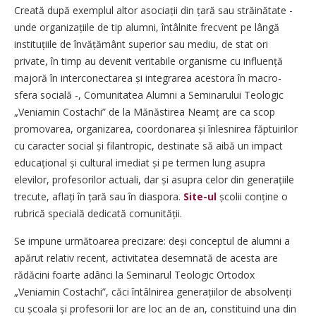
Creată după exemplul altor asociații din țară sau străinătate -
unde organizațiile de tip alumni, întâlnite frecvent pe lângă
insti­tuțiile de învățământ superior sau mediu, de stat ori
private, în timp au devenit veritabile organisme cu influență
majoră în interconectarea și integrarea acestora în macro-
sfera socială -, Comunitatea Alumni a Seminarului Teologic
„Veniamin Costachi” de la Mănăstirea Neamț are ca scop
promovarea, organizarea, coordonarea și înlesnirea făptuirilor
cu caracter social și filantropic, destinate să aibă un impact
educațional și cultural imediat și pe termen lung asupra
elevilor, profesorilor actuali, dar și asupra celor din ge­nerațiile
trecute, aflați în țară sau în diaspora.
Site-ul
școlii conține o
rubrică specială dedicată comu­nității.
Se impune următoarea precizare: deși conceptul de alumni a
apărut relativ recent, activitatea ­desemnată de acesta are
rădăcini foarte adânci la Seminarul Teologic Ortodox
„Veniamin Costachi”, căci întâlnirea generațiilor de absolvenți
cu școala și profesorii lor are loc an de an, constituind una din