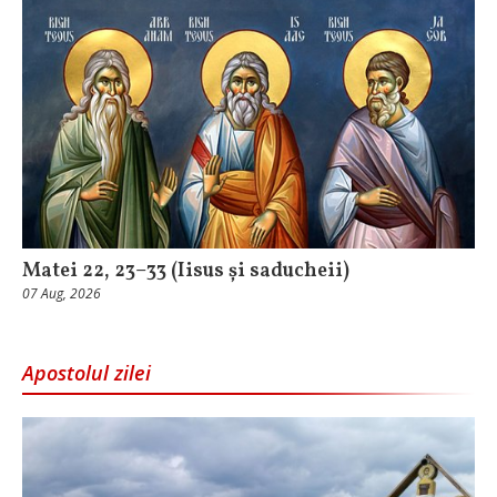
Matei 22, 23–33 (Iisus și saducheii)
07 Aug, 2026
Apostolul zilei