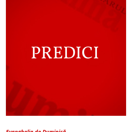
Evanghelia de Duminică