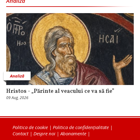
Analiză
Analiză
Hristos - „Părinte al veacului ce va să fie”
09 Aug, 2026
Politica de cookie
|
Politica de confidențialitate
|
Contact
|
Despre noi
|
Abonamente
|