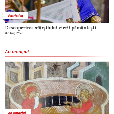
Patristica
Descoperirea sfârșitului vieții pământești
07 Aug, 2026
An omagial
An omagial