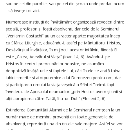
sau pe cei din parohie, sau pe cei din școala unde predau acum
- să învețe tot aici.
Numeroase instituții de învăță­mânt organizează revederi dintre
școală, profesori și foștii absol­venți, dar cele de la Seminarul
„Veniamin Costachi” au un caracter aparte: majoritatea încep
cu Sfânta Liturghie, aducându-L astfel pe Mântuitorul Hristos,
Desă­vâr­șitul Învățător, în mijlocul acestor întâlniri, fiindcă El
este „Calea, Adevărul și Viața” (Ioan 14, 6). Avându-L pe
Hristos în centrul preocupărilor noastre, ne asumăm
deopotrivă învățăturile și faptele Lui, căci în ele se arată taina
iubirii smerite și atotputernice a lui Dumnezeu pentru om, dar
și participarea omului la viața veșnică a Sfintei Treimi, fapt
învederat de Apostolul neamurilor: „prin Hristos avem și unii și
alții apropierea către Tatăl, într-un Duh” (Efeseni 2, 6).
Extinderea Comunității Alumni de la Seminarul nemțean la un
număr mare de membri, proveniți din toate generațiile de
absolvenți, reprezintă una din țintele sale majore. Astfel se vor