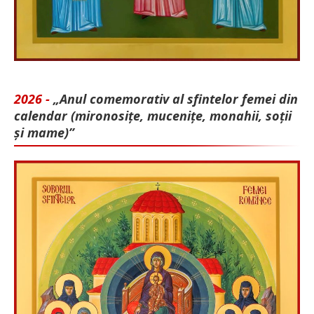
2026 -
„Anul comemorativ al sfintelor femei din
calendar (mironosițe, mu­cenițe, monahii, soții
și mame)”