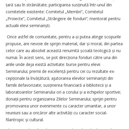
țară sau în străinătate; participarea susținută într-unul din
comitetele existente: Comitetul „Membri”, Comitetul
„Proiecte”, Comitetul „Strângere de fonduri”; mentorat pentru
actualii elevi seminariști.
Orice astfel de comunitate, pentru a-și putea atinge scopurile
propuse, are nevoie de sprijin material, dar și moral, din partea
celor care au absolvit această renumită școală teologică și nu
numai. În acest sens, se pot direcționa fonduri către una din
ariile unde deja există activitate: burse pentru elevii
Seminarului; premii de exce­lență pentru cei cu rezultate ex­
cepționale la învățătură; ajutorarea elevilor seminariști din
familii defavorizate; susținerea financiară a bibliotecii și a
laboratoarelor Seminarului ori a corului și a echipelor sportive;
donații pentru organizarea Zilelor Seminarului; sprijin pentru
promovarea unor evenimente cu caracter umanitar, a unor
reuniuni sau a oricăror alte activități cu caracter social-
filantropic și cultural.