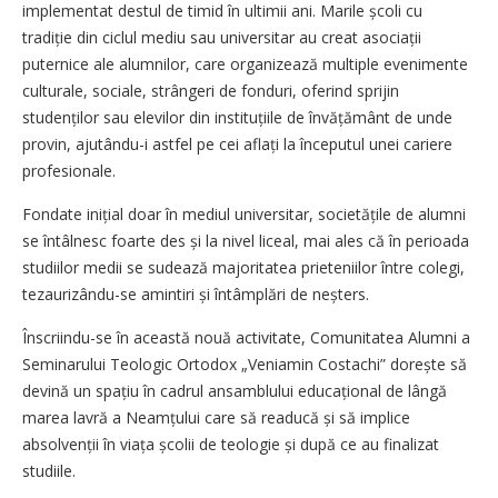
implementat destul de timid în ultimii ani. Marile școli cu
tradiție din ciclul mediu sau universitar au creat asociații
puternice ale alumnilor, care organizează multiple evenimente
culturale, sociale, strângeri de fonduri, oferind sprijin
studenților sau elevilor din instituțiile de învățământ de unde
provin, ajutându-i astfel pe cei aflați la începutul unei cariere
profesionale.
Fondate inițial doar în mediul universitar, societățile de alumni
se întâlnesc foarte des și la nivel liceal, mai ales că în perioada
studiilor medii se sudează majoritatea prieteniilor între colegi,
tezaurizându-se amintiri și întâmplări de neșters.
Înscriindu-se în această nouă activitate, Comunitatea Alumni a
Seminarului Teologic Ortodox „Veniamin Costachi” dorește să
devină un spațiu în cadrul ansamblului educațional de lângă
marea lavră a Neamțului care să readucă și să implice
absolvenții în viața școlii de teologie și după ce au finalizat
studiile.