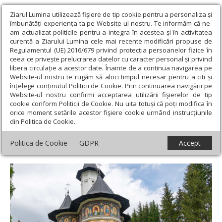
Ziarul Lumina utilizează fişiere de tip cookie pentru a personaliza și
îmbunătăți experiența ta pe Website-ul nostru. Te informăm că ne-
am actualizat politicile pentru a integra în acestea și în activitatea
curentă a Ziarului Lumina cele mai recente modificări propuse de
Regulamentul (UE) 2016/679 privind protecția persoanelor fizice în
ceea ce privește prelucrarea datelor cu caracter personal și privind
libera circulație a acestor date. Înainte de a continua navigarea pe
Website-ul nostru te rugăm să aloci timpul necesar pentru a citi și
Ziarul Lumina
›
Opinii
›
Repere și idei
›
Comunitatea Alumni a
înțelege conținutul Politicii de Cookie. Prin continuarea navigării pe
Seminarului Teologic Ortodox „Veniamin Costachi”- Mănăstirea
Website-ul nostru confirmi acceptarea utilizării fişierelor de tip
Neamț
cookie conform Politicii de Cookie. Nu uita totuși că poți modifica în
orice moment setările acestor fişiere cookie urmând instrucțiunile
Comunitatea Alumni a Seminarului
din Politica de Cookie.
Teologic Ortodox „Veniamin Costachi”-
Politica de Cookie
GDPR
Accept
Mănăstirea Neamț