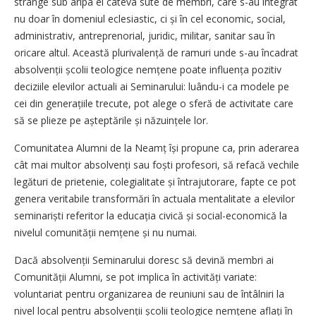
strânge sub aripa ei câteva sute de membri, care s-au integrat
nu doar în domeniul eclesiastic, ci și în cel economic, social,
administrativ, antreprenorial, juridic, militar, sanitar sau în
oricare altul. Această plurivalență de ramuri unde s-au încadrat
absol­venții școlii teologice nemțene poate influența pozitiv
deciziile elevilor actuali ai Seminarului: luându-i ca modele pe
cei din gene­rațiile trecute, pot alege o sferă de activitate care
să se plieze pe așteptările și năzuințele lor.
Comunitatea Alumni de la Neamț își propune ca, prin adera­rea
cât mai multor absolvenți sau foști profesori, să refacă vechile
legături de prietenie, colegialitate și întrajutorare, fapte ce pot
genera veritabile transformări în actuala mentalitate a elevilor
semi­nariști referitor la educația civică și social-economică la
nivelul comunității nemțene și nu numai.
Dacă absolvenții Seminarului doresc să devină membri ai
Comu­nității Alumni, se pot implica în activități variate:
voluntariat pentru organizarea de reuniuni sau de întâlniri la
nivel local pentru absolvenții școlii teologice nemțene aflați în