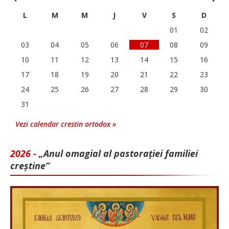
L
M
M
J
V
S
D
01
02
03
04
05
06
07
08
09
10
11
12
13
14
15
16
17
18
19
20
21
22
23
24
25
26
27
28
29
30
31
Vezi calendar crestin ortodox »
2026 -
„Anul omagial al pastorației familiei
creștine”