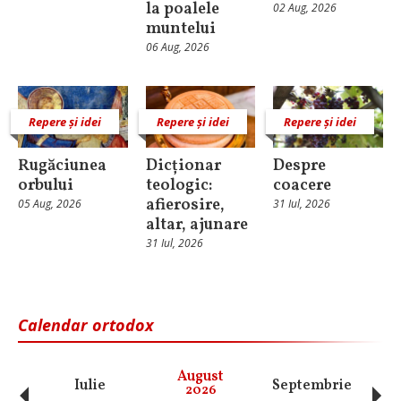
la poalele
02 Aug, 2026
muntelui
06 Aug, 2026
Repere și idei
Repere și idei
Repere și idei
Rugăciunea
Dicționar
Despre
orbului
teologic:
coacere
afierosire,
05 Aug, 2026
31 Iul, 2026
altar, ajunare
31 Iul, 2026
Calendar ortodox
‹
›
August
Iulie
Septembrie
O
2026