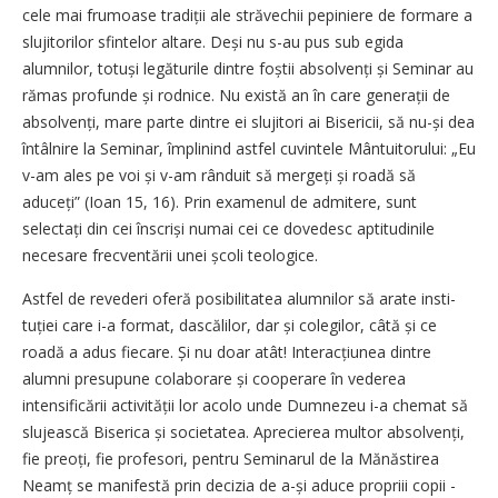
cele mai frumoase tradiții ale străvechii pepiniere de formare a
slujitorilor sfintelor altare. Deși nu s-au pus sub egida
alumnilor, totuși legăturile dintre foștii ab­solvenți și Seminar au
rămas pro­funde și rodnice. Nu există an în care generații de
absolvenți, mare parte dintre ei slujitori ai Bisericii, să nu-și dea
întâlnire la Seminar, împlinind astfel cuvintele Mântuitorului: „Eu
v-am ales pe voi și v-am rânduit să mergeți și roadă să
aduceți” (Ioan 15, 16). Prin examenul de admitere, sunt
selectați din cei înscriși numai cei ce dovedesc aptitudinile
necesare frecventării unei școli teologice.
Astfel de revederi oferă posibilitatea alumnilor să arate insti­
tuției care i-a format, dascălilor, dar și colegilor, câtă și ce
roadă a adus fiecare. Și nu doar atât! Inte­racțiunea dintre
alumni presupune colaborare și cooperare în vederea
intensificării activi­tății lor acolo unde Dumnezeu i-a chemat să
slujească Biserica și societatea. Aprecierea multor absolvenți,
fie preoți, fie profesori, pentru Seminarul de la Mănăstirea
Neamț se manifestă prin decizia de a-și aduce propriii copii -