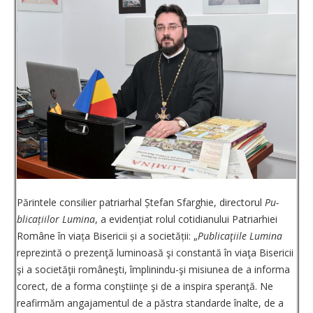
Părintele consilier patriarhal Ștefan Sfarghie, directorul
Pu­
blica­țiilor Lumina
, a evidențiat rolul cotidianului Patriarhiei
Române în viața Bisericii și a so­cietății: „
Publicaţiile Lumina
reprezintă o prezenţă luminoasă şi constantă în viaţa Bisericii
şi a societăţii româneşti, împlinindu-şi misiunea de a informa
corect, de a forma conştiinţe şi de a inspira speranţă. Ne
reafirmăm angajamentul de a păstra standarde ­înalte, de a