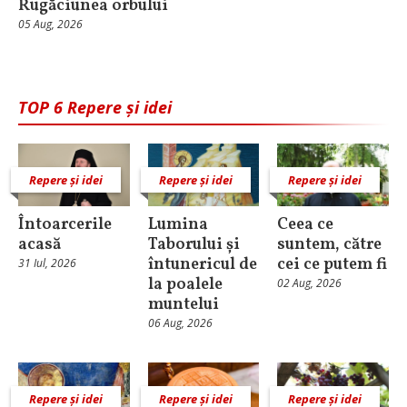
Rugăciunea orbului
05 Aug, 2026
TOP 6 Repere și idei
Repere și idei
Repere și idei
Repere și idei
Întoarcerile
Lumina
Ceea ce
acasă
Taborului și
suntem, către
întunericul de
cei ce putem fi
31 Iul, 2026
la poalele
02 Aug, 2026
muntelui
06 Aug, 2026
Repere și idei
Repere și idei
Repere și idei