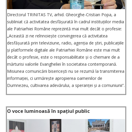
Directorul TRINITAS TV, arhid. Gheorghe-Cristian Popa, a
subliniat că activitatea desfășurată în cadrul instituțiilor media
ale Patriarhiei Române reprezintă mai mult decât o profesie:
„Această zi ne reînnoiește convingerea că activitatea
desfășu­rată prin televiziune, radio, agenția de știri, publicațiile
și platformele digitale ale Patriarhiei Române este mai mult
decât o profesie, este o responsabilitate și o chemare de a
mărturisi ­valorile Evangheliei în societatea contemporană.
Misiunea ­comunicării bisericești nu se rezumă la transmiterea
informației, ci ur­mărește apropierea oamenilor de
Dumnezeu, cultivarea adevărului, a speranței și a comuniunii”.
O voce luminoasă în spațiul public