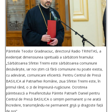
Părintele Teodor Gradinaciuc, directorul Radio TRINITAS, a
eviden­țiat dimensiunea spirituală a sărbătorii hramului:
„Sărbătoarea Sfintei Treimi este sărbătoarea comuniunii
desăvârșite, iar noi știm că fără comuniune nu poate exista,
cu adevărat, ­comunicare eficientă. Pentru Centrul de Presă
BASILICA al Patriarhiei Române, ziua Sfintei Treimi este, în
primul rând, o zi de împreună-rugăciune. Ocrotirea
părintească a Preafericitului Părinte Patriarh Daniel pentru
Centrul de Presă BASILICA o simțim permanent și ne arată
încredere, transmiţându-ne permanent grijă şi dragoste față
de noi”.