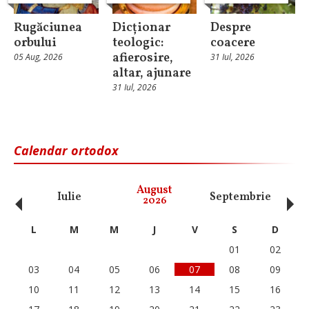
Rugăciunea
Dicționar
Despre
orbului
teologic:
coacere
afierosire,
05 Aug, 2026
31 Iul, 2026
altar, ajunare
31 Iul, 2026
Calendar ortodox
‹
›
August
Iulie
Septembrie
O
2026
L
M
M
J
V
S
D
01
02
03
04
05
06
07
08
09
10
11
12
13
14
15
16