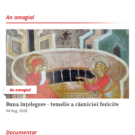
An omagial
An omagial
Buna înțelegere - temelie a căsniciei fericite
04 Aug, 2026
Documentar