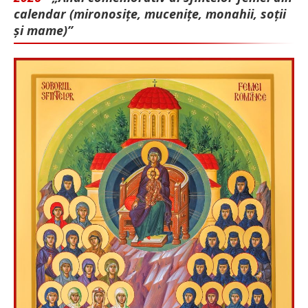
calendar (mironosițe, mu­cenițe, monahii, soții
și mame)”