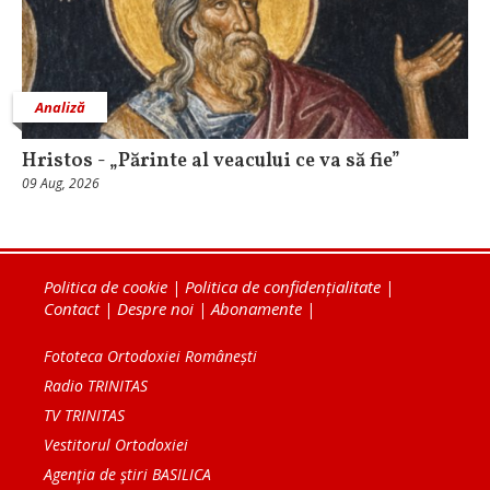
Analiză
Hristos - „Părinte al veacului ce va să fie”
09 Aug, 2026
Politica de cookie
|
Politica de confidențialitate
|
Contact
|
Despre noi
|
Abonamente
|
Fototeca Ortodoxiei Românești
Radio TRINITAS
TV TRINITAS
Vestitorul Ortodoxiei
Agenţia de ştiri BASILICA