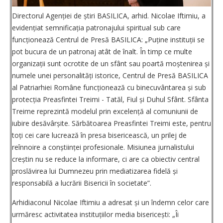
Directorul Agenției de știri ­BASILICA, arhid. Nicolae Iftimiu, a
evidențiat semnificația patronajului spiritual sub care
funcționează Centrul de Presă BASILICA: „Puține instituții se
pot bucura de un patronaj atât de înalt. În timp ce multe
orga­nizații sunt ocrotite de un sfânt sau poartă moștenirea și
numele unei perso­na­li­tăți istorice, Centrul de Presă ­BASILICA
al Patriarhiei Române funcțio­nează cu binecuvântarea și sub
pro­tecția Preasfintei Treimi - Tatăl, Fiul și Duhul Sfânt. Sfânta
Treime reprezintă modelul prin excelență al comuniunii de
iubire desăvârșite. Sărbătoarea Preasfintei Treimi este, pentru
toți cei care lucrează în presa bisericească, un prilej de
reînnoire a conștiinței profesionale. Misiunea jurnalistului
creștin nu se reduce la informare, ci are ca obiectiv central
proslăvirea lui Dumnezeu prin mediatizarea fidelă și
responsabilă a lucrării Bisericii în societate”.
Arhidiaconul Nicolae Iftimiu a adresat și un îndemn celor care
urmăresc activitatea instituțiilor media bisericești: „Îi