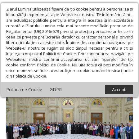
Ziarul Lumina utilizează fişiere de tip cookie pentru a personaliza și
îmbunătăți experiența ta pe Website-ul nostru. Te informăm că ne-
am actualizat politicile pentru a integra în acestea și în activitatea
curentă a Ziarului Lumina cele mai recente modificări propuse de
Regulamentul (UE) 2016/679 privind protecția persoanelor fizice în
ceea ce privește prelucrarea datelor cu caracter personal și privind
libera circulație a acestor date. Înainte de a continua navigarea pe
Website-ul nostru te rugăm să aloci timpul necesar pentru a citi și
Ziarul Lumina
›
Opinii
›
Repere și idei
›
Jurnalistul creștin
înțelege conținutul Politicii de Cookie. Prin continuarea navigării pe
urmărește apropierea oamenilor de Dumnezeu
Website-ul nostru confirmi acceptarea utilizării fişierelor de tip
cookie conform Politicii de Cookie. Nu uita totuși că poți modifica în
Jurnalistul creștin urmărește apropierea
orice moment setările acestor fişiere cookie urmând instrucțiunile
din Politica de Cookie.
oamenilor de Dumnezeu
Politica de Cookie
GDPR
Accept