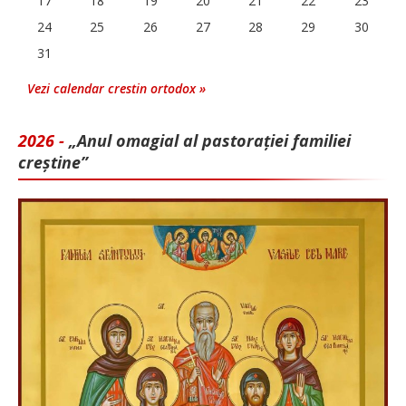
17
18
19
20
21
22
23
24
25
26
27
28
29
30
31
Vezi calendar crestin ortodox »
2026 -
„Anul omagial al pastorației familiei
creștine”