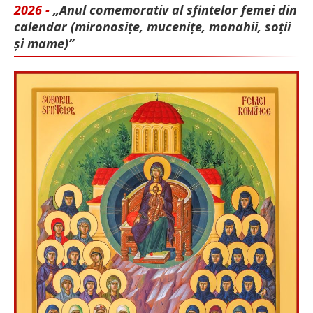
2026 -
„Anul comemorativ al sfintelor femei din
calendar (mironosițe, mu­cenițe, monahii, soții
și mame)”