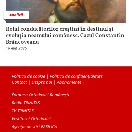
Analiză
Rolul conducătorilor creștini în destinul și
evoluția neamului românesc. Cazul Constantin
Brâncoveanu
16 Aug, 2026
Politica de cookie
|
Politica de confidențialitate
|
Contact
|
Despre noi
|
Abonamente
|
Fototeca Ortodoxiei Românești
Radio TRINITAS
TV TRINITAS
Vestitorul Ortodoxiei
Agenţia de ştiri BASILICA