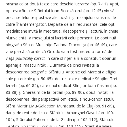
prisma celor două texte care deschid lucrarea (pp. 7-11). Apoi,
opt evocări ale Sfântului Ioan Botezătorul (pp. 12-45) vin să
prezinte felurite ipostaze ale lucrării și mesajului transmis de
către Înaintemergător. Departe de a fi redundante, cele opt
medalioane invită la meditație, descoperire și lectură, în cheie
plurivalentă, a mesajului și lucrării celui pomenit. Le continuă
biografia Sfintei Mucenițe Tatiana Diaconița (pp. 46-49), care
vine parcă să arate că Ortodoxia a fost mereu o formă de
viață
politically corect,
în care sfințenia n-a constituit doar un
apanaj al masculini­tății. E urmată de cinci invitații la
descoperirea biografiei Sfântului Antonie cel Mare și a efigiei
sale patericale (pp. 50-65), de trei texte dedicate Sfinților Trei
Ierarhi (pp. 66-82), câte unul dedicat Sfinților Ioan Casian (pp.
83-88) și Gherasim de la Iordan (pp. 89-90), două invitații la
descoperirea, din perspectivă omiletică, a nou-canonizatului
Sfânt Martir Liviu-Galaction Munteanu de la Cluj (pp. 91-99),
dar și de texte dedicate Sfântului Arhanghel Gavriil (pp. 100-
104), Sfântului Pahomie de la Gledin (pp. 105-112), Sfântului
Teotim, Episcopul Tomisului (pp. 113-115), Sfântului Mare