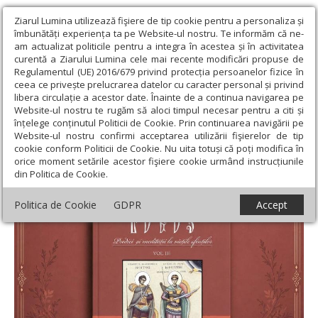
Ziarul Lumina utilizează fişiere de tip cookie pentru a personaliza și
îmbunătăți experiența ta pe Website-ul nostru. Te informăm că ne-
am actualizat politicile pentru a integra în acestea și în activitatea
curentă a Ziarului Lumina cele mai recente modificări propuse de
Regulamentul (UE) 2016/679 privind protecția persoanelor fizice în
ceea ce privește prelucrarea datelor cu caracter personal și privind
libera circulație a acestor date. Înainte de a continua navigarea pe
Website-ul nostru te rugăm să aloci timpul necesar pentru a citi și
Ziarul Lumina
›
Opinii
›
Repere și idei
›
Logos ziditor
înțelege conținutul Politicii de Cookie. Prin continuarea navigării pe
Website-ul nostru confirmi acceptarea utilizării fişierelor de tip
Logos ziditor
cookie conform Politicii de Cookie. Nu uita totuși că poți modifica în
orice moment setările acestor fişiere cookie urmând instrucțiunile
din Politica de Cookie.
Politica de Cookie
GDPR
Accept