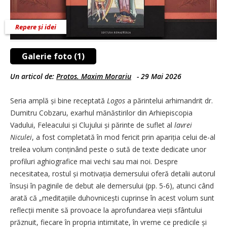
Repere și idei
Galerie foto (1)
Un articol de:
Protos. Maxim Morariu
-
29 Mai 2026
Seria amplă și bine receptată
Logos
a părintelui arhimandrit dr.
Dumitru Cobzaru, exarhul mănăstirilor din Arhiepiscopia
Vadului, Feleacului și Clujului și părinte de suflet al
lavrei
Niculei
, a fost completată în mod fericit prin apariția celui de-al
treilea volum conținând peste o sută de texte dedicate unor
profiluri aghiografice mai vechi sau mai noi. Despre
necesitatea, rostul și moti­vația demersului oferă detalii autorul
însuși în paginile de debut ale demersului (pp. 5-6), atunci când
arată că „meditațiile duhovni­cești cuprinse în acest volum sunt
reflecții menite să provoace la aprofundarea vieții sfântului
prăznuit, fiecare în propria intimitate, în vreme ce predicile și