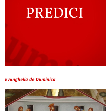
Evanghelia de Duminică