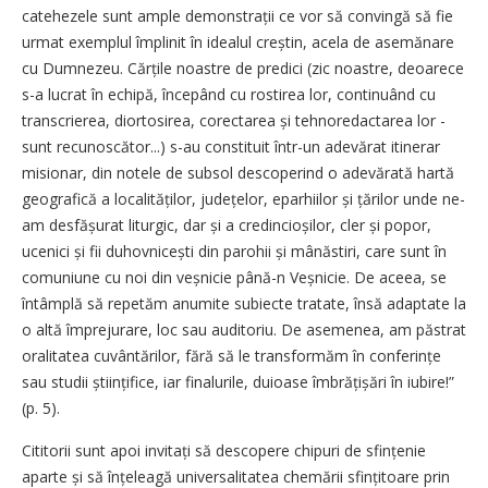
catehezele sunt ample demonstrații ce vor să convingă să fie
urmat exemplul împlinit în idealul creștin, acela de asemănare
cu Dumnezeu. Cărțile noastre de predici (zic noastre, deoarece
s-a lucrat în echipă, începând cu rostirea lor, continuând cu
transcrierea, diortosirea, corectarea și tehnoredactarea lor -
sunt recunoscător...) s-au constituit într-un adevărat itinerar
misionar, din notele de subsol descoperind o adevărată hartă
geografică a localită­ților, județelor, eparhiilor și țărilor unde ne-
am desfășurat liturgic, dar și a credincioșilor, cler și popor,
ucenici și fii duhovnicești din parohii și mânăstiri, care sunt în
comuniune cu noi din veșnicie până-n Veșnicie. De aceea, se
întâmplă să repetăm anumite subiecte tratate, însă adaptate la
o altă împrejurare, loc sau auditoriu. De asemenea, am păstrat
oralitatea cuvântărilor, fără să le transformăm în confe­rințe
sau studii științifice, iar finalurile, duioase îmbrățișări în iubire!”
(p. 5).
Cititorii sunt apoi invitați să descopere chipuri de sfințenie
aparte și să înțeleagă universalitatea chemării sfințitoare prin