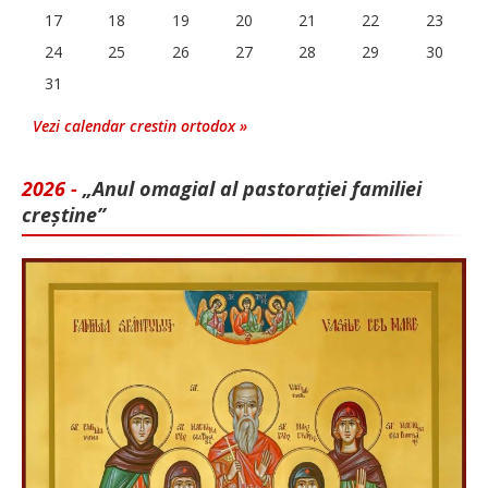
17
18
19
20
21
22
23
24
25
26
27
28
29
30
31
Vezi calendar crestin ortodox »
2026 -
„Anul omagial al pastorației familiei
creștine”