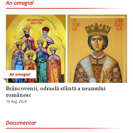
An omagial
An omagial
Brâncovenii, odraslă sfântă a neamului
românesc
16 Aug, 2026
Documentar