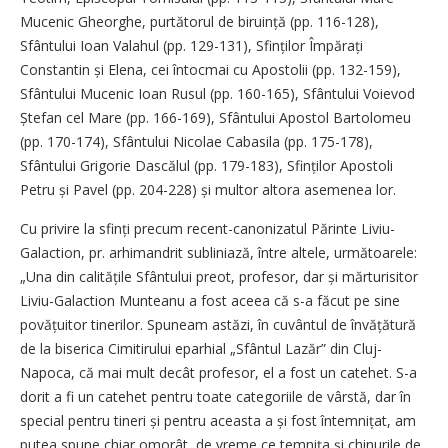
Mucenic Gheorghe, purtătorul de biruință (pp. 116-128),
Sfântului Ioan Valahul (pp. 129-131), Sfinților Împă­rați
Constantin și Elena, cei întocmai cu Apostolii (pp. 132-159),
Sfântului Mucenic Ioan Rusul (pp. 160-165), Sfântului Voievod
Ștefan cel Mare (pp. 166-169), Sfântului Apostol Bartolomeu
(pp. 170-174), Sfântului Nicolae Cabasila (pp. 175-178),
Sfântului Grigorie Dascălul (pp. 179-183), Sfinților Apostoli
Petru și Pavel (pp. 204-228) și multor altora asemenea lor.
Cu privire la sfinți precum recent-canonizatul Părinte Liviu-
Galaction, pr. arhimandrit subliniază, între altele, următoarele:
„Una din calitățile Sfântului preot, profesor, dar și mărturisitor
Liviu-Galaction Munteanu a fost aceea că s-a făcut pe sine
povățuitor tinerilor. Spuneam astăzi, în cuvântul de învăță­tură
de la biserica Cimitirului eparhial „Sfântul Lazăr” din Cluj-
Napoca, că mai mult decât profesor, el a fost un catehet. S-a
dorit a fi un catehet pentru toate categoriile de vârstă, dar în
special pentru tineri și pentru aceasta a și fost întem­nițat, am
putea spune chiar omorât, de vreme ce temnița și chinurile de