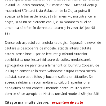
la Aiud i-au adus moartea, în 8 martie 1961... Mesajul vieții și
muceniciei Sfântului Liviu-Galaction de la Cluj ar putea fi
acesta: să trăim astfel încât să rămânem vii, noi toți și cei ai
noștri, și să nu ne pierdem capul, ci să rămânem cu el pe
umeri, ca să trăim în demnitate, acum și în veșnicie” (pp. 98-
99).
Dense sub aspectul conținutului teologic, răspunzând nevoii de
căutare și descoperire de modele, atât de intens căutate
astăzi, scrise bine, ușor de lecturat și oferind cititorilor
posibilitatea unei lecturi ziditoare de suflet, medalioanele
aghiografice ale părintelui arhimandrit dr. Dumitru Cobzaru de
la Cluj se constituie în texte valoroase asupra cărora merită
adăstat, care aduc folos și bucurie sufletelor cititorilor. De
aceea, salutăm și recomandăm cu căldură apariția lor și
nădăjduim că vor constitui merinde pentru multe suflete
dornice să se apropie de Hristos urmând modelul sfinților Săi!
Citeşte mai multe despre:
prezentare de carte