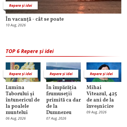
Repere și idei
În vacanță - cât se poate
10 Aug, 2026
TOP 6 Repere și idei
Repere și idei
Repere și idei
Repere și idei
Lumina
În împărăția
Mihai
Taborului și
frumuseții
Viteazul, 425
întunericul de
primită ca dar
de ani de la
la poalele
de la
înveșnicire
muntelui
Dumnezeu
09 Aug, 2026
06 Aug, 2026
07 Aug, 2026