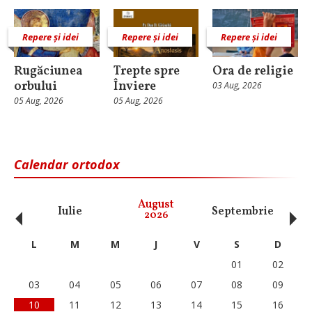
Repere și idei
Repere și idei
Repere și idei
Rugăciunea
Trepte spre
Ora de religie
orbului
Înviere
03 Aug, 2026
05 Aug, 2026
05 Aug, 2026
Calendar ortodox
‹
›
August
Iulie
Septembrie
O
2026
L
M
M
J
V
S
D
01
02
03
04
05
06
07
08
09
10
11
12
13
14
15
16