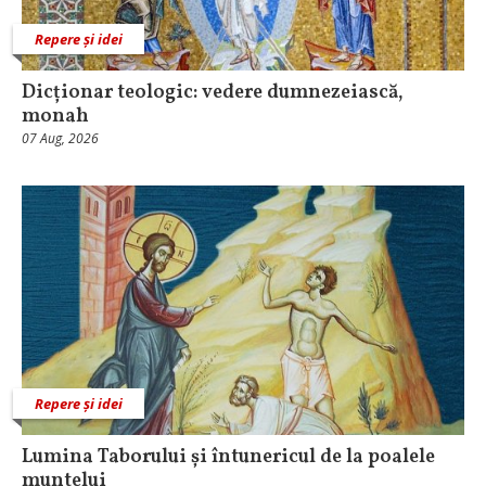
Repere și idei
Dicționar teologic: vedere dumnezeiască,
monah
07 Aug, 2026
Repere și idei
Lumina Taborului și întunericul de la poalele
muntelui