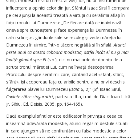
sfinți, modes­tia era un firesc al vieții lor, nu un instrument de
influențare a opiniei celor din jur. Sfântul Isaac Sirul îi compara
pe cei ajunși la această treaptă a virtuții cu serafimii aflați în
fața tronului lui Dumnezeu: „De fiecare dată ce înaintează
cineva spre cunoaștere și face experiența lui Dumnezeu în
calm și liniște, gândurile sale se reculeg și vede măreția lui
Dumnezeu în uimire, într-o tăcere negrăită și în sfială.
Atunci,
peste unul ca acesta coboară modestia, astfel încât el nu-și mai
înalță gândul spre El
(s.n.), nici nu mai arde de dorința de a
scruta tronul măreției Lui, cum ne învață descoperirea
Prorocului despre serafimii care, cântând acel «sfânt, sfânt,
sfânt», își acopereau fața cu aripile pentru a nu privi deschis
fulgerarea Slavei lui Dumnezeu (
Isaia
6, 2)” (Sf. Isaac Sirul,
Cuvinte către singuratici
, partea a III-a, trad. de Diac. Ioan I. Ică
jr, Sibiu, Ed. Deisis, 2005, pp. 164-165).
Dacă exemplul sfinților este edificator în privința a ceea ce
înseamnă adevărata modestie, atunci regăsim destule situații
în care ajungem să ne confruntăm cu falsa modestie a celor