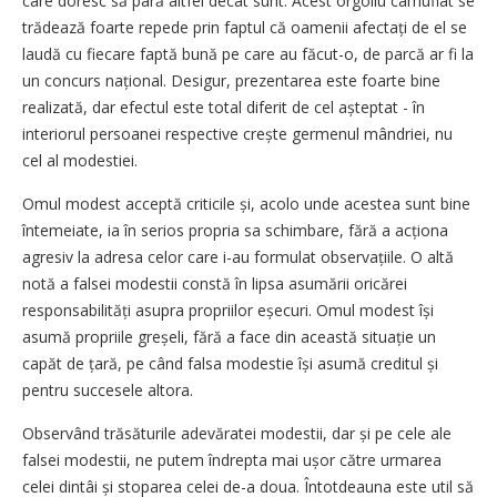
care doresc să pară altfel decât sunt. Acest orgoliu camuflat se
trădează foarte repede prin faptul că oamenii afectați de el se
laudă cu fiecare faptă bună pe care au făcut-o, de parcă ar fi la
un concurs național. Desigur, prezentarea este foarte bine
realizată, dar efectul este total diferit de cel așteptat - în
interiorul persoanei respective crește germenul mândriei, nu
cel al modestiei.
Omul modest acceptă criticile și, acolo unde acestea sunt bine
întemeiate, ia în serios propria sa schimbare, fără a acționa
agresiv la adresa celor care i-au formulat observațiile. O altă
notă a falsei modestii constă în lipsa asumării oricărei
responsabilități asupra propriilor eșecuri. Omul modest își
asumă propriile greșeli, fără a face din această situație un
capăt de țară, pe când falsa modestie își asumă creditul și
pentru succesele altora.
Observând trăsăturile adevăratei modestii, dar și pe cele ale
falsei modestii, ne putem îndrepta mai ușor către urmarea
celei dintâi și stoparea celei de-a doua. Întotdeauna este util să