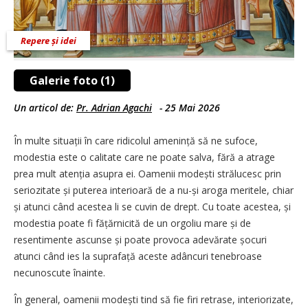
Repere și idei
Galerie foto (1)
Un articol de:
Pr. Adrian Agachi
-
25 Mai 2026
În multe situații în care ridicolul amenință să ne sufoce,
modestia este o calitate care ne poate salva, fără a atrage
prea mult atenția asupra ei. Oamenii modești strălucesc prin
seriozitate și puterea interioară de a nu-și aroga meritele, chiar
și atunci când acestea li se cuvin de drept. Cu toate acestea, și
modestia poate fi fățărnicită de un orgoliu mare și de
resentimente ascunse și poate provoca adevărate șocuri
atunci când ies la suprafață aceste adâncuri tenebroase
necunoscute înainte.
În general, oamenii modești tind să fie firi retrase, interiorizate,