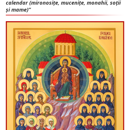
calendar (mironosițe, mu­cenițe, monahii, soții
și mame)”