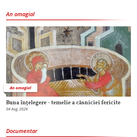
An omagial
An omagial
Buna înțelegere - temelie a căsniciei fericite
04 Aug, 2026
Documentar