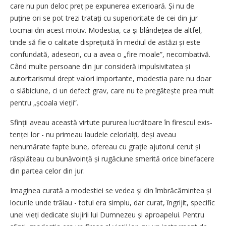
care nu pun deloc preț pe expunerea exterioară. Și nu de
puține ori se pot trezi tratați cu superioritate de cei din jur
tocmai din acest motiv. Modestia, ca și blândețea de altfel,
tinde să fie o calitate dispre­țuită în mediul de astăzi și este
confundată, adeseori, cu a avea o „fire moale”, necombativă.
Când multe persoane din jur consideră impulsivitatea și
autoritarismul drept valori importante, modestia pare nu doar
o slăbiciune, ci un defect grav, care nu te pregătește prea mult
pentru „școala vieții”.
Sfinții aveau această virtute pururea lucrătoare în firescul exis­
ten­ței lor - nu primeau laudele ce­lorlalți, deși aveau
nenumărate fapte bune, ofereau cu grație ajutorul cerut și
răsplăteau cu bună­voință și rugăciune smerită orice binefacere
din partea celor din jur.
Imaginea curată a modestiei se vedea și din îmbrăcămintea și
locurile unde trăiau - totul era simplu, dar curat, îngrijit, specific
unei vieți dedicate slujirii lui Dumnezeu și aproapelui. Pentru