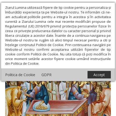
Ziarul Lumina utilizează fişiere de tip cookie pentru a personaliza și
îmbunătăți experiența ta pe Website-ul nostru. Te informăm că ne-
am actualizat politicile pentru a integra în acestea și în activitatea
curentă a Ziarului Lumina cele mai recente modificări propuse de
Regulamentul (UE) 2016/679 privind protecția persoanelor fizice în
ceea ce privește prelucrarea datelor cu caracter personal și privind
libera circulație a acestor date. Înainte de a continua navigarea pe
Website-ul nostru te rugăm să aloci timpul necesar pentru a citi și
Ziarul Lumina
›
Opinii
›
Repere și idei
›
Modestia - o virtute
înțelege conținutul Politicii de Cookie. Prin continuarea navigării pe
tainică
Website-ul nostru confirmi acceptarea utilizării fişierelor de tip
cookie conform Politicii de Cookie. Nu uita totuși că poți modifica în
Modestia - o virtute tainică
orice moment setările acestor fişiere cookie urmând instrucțiunile
din Politica de Cookie.
Politica de Cookie
GDPR
Accept