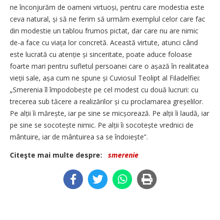
ne înconjurăm de oameni virtuoși, pentru care modestia este
ceva natural, și să ne ferim să urmăm exemplul celor care fac
din modestie un tablou frumos pictat, dar care nu are nimic
de-a face cu viața lor concretă. Această virtute, atunci când
este lucrată cu atenție și sinceritate, poate aduce foloase
foarte mari pentru sufletul persoanei care o așază în realitatea
vieții sale, așa cum ne spune și Cuviosul Teolipt al Filadelfiei:
„Smerenia îl împo­do­bește pe cel modest cu două lucruri: cu
trecerea sub tăcere a realizărilor și cu proclamarea greșe­lilor.
Pe alții îi mărește, iar pe sine se micșorează. Pe alții îi laudă, iar
pe sine se socotește nimic. Pe alții îi socotește vrednici de
mântuire, iar de mântuirea sa se îndoiește”.
Citeşte mai multe despre:
smerenie