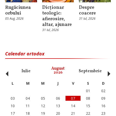
Rugăciunea
Dicționar
Despre
orbului
teologic:
coacere
afierosire,
05 Aug, 2026
31 Iul, 2026
altar, ajunare
31 Iul, 2026
Calendar ortodox
‹
›
August
Iulie
Septembrie
O
2026
L
M
M
J
V
S
D
01
02
03
04
05
06
07
08
09
10
11
12
13
14
15
16
17
18
19
20
21
22
23