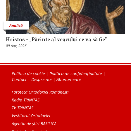
Analiză
Hristos - „Părinte al veacului ce va să fie”
09 Aug, 2026
Politica de cookie
|
Politica de confidențialitate
|
Contact
|
Despre noi
|
Abonamente
|
Fototeca Ortodoxiei Românești
Radio TRINITAS
TV TRINITAS
Vestitorul Ortodoxiei
Agenţia de ştiri BASILICA