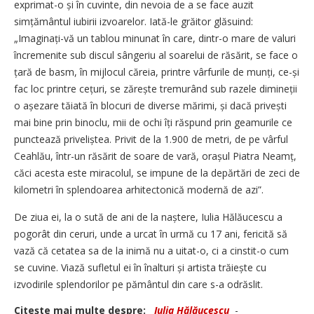
exprimat-o și în cuvinte, din nevoia de a se face auzit
simțământul iubirii izvoarelor. Iată-le grăitor glăsuind:
„Imaginați-vă un tablou minunat în care, dintr-o mare de valuri
încremenite sub discul sângeriu al soarelui de răsărit, se face o
țară de basm, în mijlocul căreia, printre vârfurile de munți, ce-și
fac loc printre cețuri, se zărește tremurând sub razele dimineții
o așezare tăiată în blocuri de diverse mărimi, și dacă privești
mai bine prin binoclu, mii de ochi îți răspund prin geamurile ce
punctează prive­liștea. Privit de la 1.900 de metri, de pe vârful
Ceahlău, într-un răsărit de soare de vară, orașul Piatra Neamț,
căci acesta este miracolul, se impune de la depărtări de zeci de
kilometri în splendoarea arhitectonică modernă de azi”.
De ziua ei, la o sută de ani de la naștere, Iulia Hălăucescu a
pogorât din ceruri, unde a urcat în urmă cu 17 ani, fericită să
vază că cetatea sa de la inimă nu a uitat-o, ci a cinstit-o cum
se cuvine. Viază sufletul ei în înalturi și artista trăiește cu
izvodirile splendorilor pe pământul din care s-a odrăslit.
Citeşte mai multe despre:
Iulia Hălăucescu
-