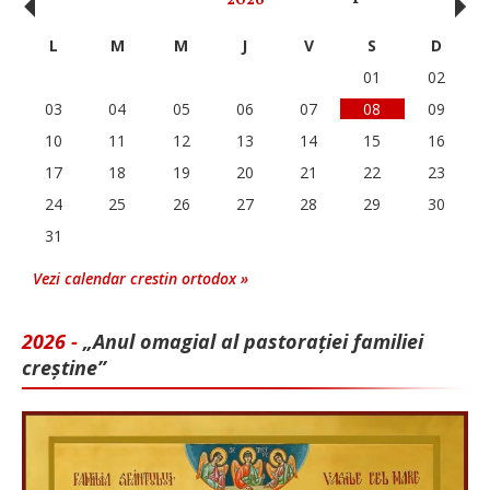
‹
›
2026
L
M
M
J
V
S
D
01
02
03
04
05
06
07
08
09
10
11
12
13
14
15
16
17
18
19
20
21
22
23
24
25
26
27
28
29
30
31
Vezi calendar crestin ortodox »
2026 -
„Anul omagial al pastorației familiei
creștine”