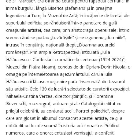
de 31 Mărțișor. Era ofranda cetății pentru rapsodul cel haric. În
inima burgului, lângă Biserica ștefaniană și în preajma
legendarului Turn, la Muzeul de Artă, în încăperile de la etaj ale
superbului edificiu, se rânduiseră într-o panotare de gală
creațiunile artistei, cea care, prin aristocrația operei sale, într-o
vreme când se purtau „tovărășiile” și se izgoneau „domniile”,
intrase în conștiința națională drept „Doamna acuarelei
românești”. Prin ampla Retrospectivă, intitulată „Iulia
Hălăucescu - Confesiuni cromatice la centenar (1924-2024)”,
Muzeul din Piatra Neamț, condus de dr. Ciprian-Dorin Nicola, o
omagia pe întemeietoarea așezământului, căruia Iulia
Hălăucescu îi lăsase moștenire parte însemnată din tezaurul
său artistic. Cele 130 de lucrări selectate de curatorii expoziției,
Mihaela-Cristina Verzea, director științific, și Florentina
Buzenschi, muzeograf, autoare și ale Catalogului editat cu
prilejul celebrării, au conturat acel „Portret poliedric”, despre
care am glosat în albumul consacrat acestei artiste, ce și-a
dobândit un loc de seamă în istoria artei noastre. Publicul
numeros, care a onorat entuziast vernisajul, a conferit