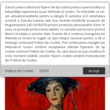
Ziarul Lumina utilizează fişiere de tip cookie pentru a personaliza și
îmbunătăți experiența ta pe Website-ul nostru. Te informăm că ne-
am actualizat politicile pentru a integra în acestea și în activitatea
curentă a Ziarului Lumina cele mai recente modificări propuse de
Regulamentul (UE) 2016/679 privind protecția persoanelor fizice în
ceea ce privește prelucrarea datelor cu caracter personal și privind
libera circulație a acestor date. Înainte de a continua navigarea pe
Website-ul nostru te rugăm să aloci timpul necesar pentru a citi și
Ziarul Lumina
›
Opinii
›
Repere și idei
›
O efigie a acuarelei
înțelege conținutul Politicii de Cookie. Prin continuarea navigării pe
românești - Iulia Hălăucescu 100
Website-ul nostru confirmi acceptarea utilizării fişierelor de tip
cookie conform Politicii de Cookie. Nu uita totuși că poți modifica în
O efigie a acuarelei românești - Iulia
orice moment setările acestor fişiere cookie urmând instrucțiunile
din Politica de Cookie.
Hălăucescu 100
Politica de Cookie
GDPR
Accept