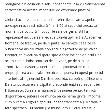
mângâios din acuarelele sale, consonante însă cu transparența
caracteristică acestei modalități de exprimare plastică.
Uleiul și acuarela au reprezentat tehnicile la care a apelat
aproape în aceeași măsură în anii ’50 ai secolului trecut. Un
moment de cotitură în opțiunile sale de gen și stil l-a
reprezentat includerea în echipa pluridisciplinară a Academiei
Române, ce trebuia, pe de o parte, să salveze ceea ce se
putea salva din civilizația populară a așezărilor de pe Valea
Bistriței, ce aveau să dispară spre a face loc apelor lacului de
acumulare al hidrocentralei de la Bicaz, pe de alta, să
imortalizeze nașterea unei lucrări de pionierat de mari
proporții, cea a centralei electrice, ce punea în operă proiectul
interbelic al inginerului Dimitrie Leonida, cu obârșii fălticenene.
De atunci, acuarela a căpătat preponderență în creația Iuliei
Hălăucescu. Sursa era mănoasă, pasiunea pentru tehnică
dogorâtoare, puterea de muncă parcă nemărginită, întocmai
cum o cereau rigorile genului, iar spontaneitatea și vibrația în
fața spectacolului naturii și a muncii omului erau trăsături