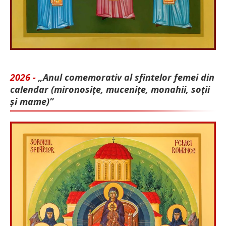
2026 -
„Anul comemorativ al sfintelor femei din
calendar (mironosițe, mu­cenițe, monahii, soții
și mame)”