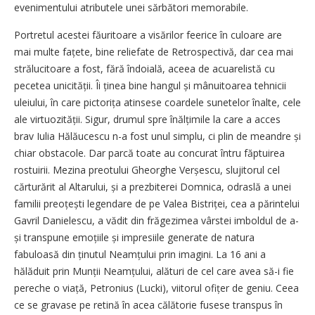
evenimentului atributele unei sărbători memorabile.
Portretul acestei făuritoare a visărilor feerice în culoare are
mai multe fațete, bine reliefate de Retrospectivă, dar cea mai
strălucitoare a fost, fără îndoială, aceea de acuarelistă cu
pecetea unicității. Îi ținea bine hangul și mânuitoarea tehnicii
uleiului, în care pictorița atinsese coardele sunetelor înalte, cele
ale virtuozității. Sigur, drumul spre înălțimile la care a acces
brav Iulia Hălăucescu n-a fost unul simplu, ci plin de meandre și
chiar obstacole. Dar parcă toate au concurat întru făptuirea
rostuirii. Mezina preotului Gheorghe Verșescu, slujitorul cel
cărturărit al Altarului, și a prezbiterei Domnica, odraslă a unei
familii preoțești legendare de pe Valea Bistriței, cea a părintelui
Gavril Danielescu, a vădit din frăgezimea vârstei imboldul de a-
și transpune emoțiile și impresiile generate de natura
fabuloasă din ținutul Neamțului prin imagini. La 16 ani a
hălăduit prin Munții Neamțului, alături de cel care avea să-i fie
pereche o viață, Petronius (Lucki), viitorul ofițer de geniu. Ceea
ce se gravase pe retină în acea călătorie fusese transpus în