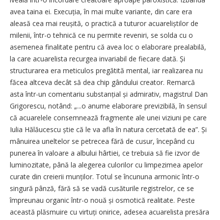
avea taina ei. Execuția, în mai multe variante, din care era
aleasă cea mai reușită, o practică a tuturor acuareliștilor de
milenii, într-o tehnică ce nu permite reveniri, se solda cu o
asemenea finalitate pentru că avea loc o elaborare prealabilă,
la care acuarelista recurgea invariabil de fiecare dată. Și
structurarea era meticulos pregătită mental, iar realizarea nu
făcea altceva decât să dea chip gândului creator. Remarcă
asta într-un comentariu substanțial și admirativ, magistrul Dan
Grigorescu, notând: „...o anume elaborare previzibilă, în sensul
că acuarelele consemnează fragmente ale unei viziuni pe care
Iulia Hălăucescu știe că le va afla în natura cercetată de ea”. Și
mânuirea uneltelor se petrecea fără de cusur, începând cu
punerea în valoare a albului hârtiei, ce trebuia să fie izvor de
luminozitate, până la alegerea culorilor cu limpezimea apelor
curate din creierii munților. Totul se încununa armonic într-o
singură pânză, fără să se vadă cusăturile registrelor, ce se
împreunau organic într-o nouă și osmotică realitate. Peste
această plăsmuire cu virtuți onirice, adesea acuarelista presăra