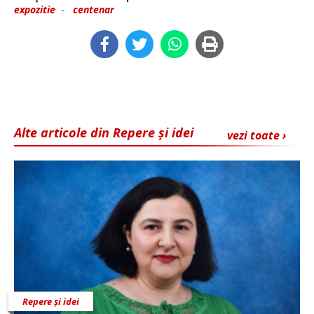
expozitie
-
centenar
Alte articole din Repere și idei
vezi toate ›
Repere și idei