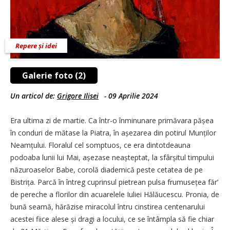
Repere și idei
Galerie foto (2)
Un articol de:
Grigore Ilisei
-
09 Aprilie 2024
Era ultima zi de martie. Ca într-o înminunare primăvara pășea
în conduri de mătase la Piatra, în așezarea din potirul Munților
Neamțului. Floralul cel somptuos, ce era dintotdeauna
podoaba lunii lui Mai, așezase neașteptat, la sfârșitul timpului
năzuroaselor Babe, corolă diademică peste cetatea de pe
Bistrița. Parcă în întreg cuprinsul pietrean pulsa frumusețea făr’
de pereche a florilor din acuarelele Iuliei Hălăucescu. Pronia, de
bună seamă, hărăzise miracolul întru cinstirea centenarului
acestei fiice alese și dragi a locului, ce se întâmpla să fie chiar