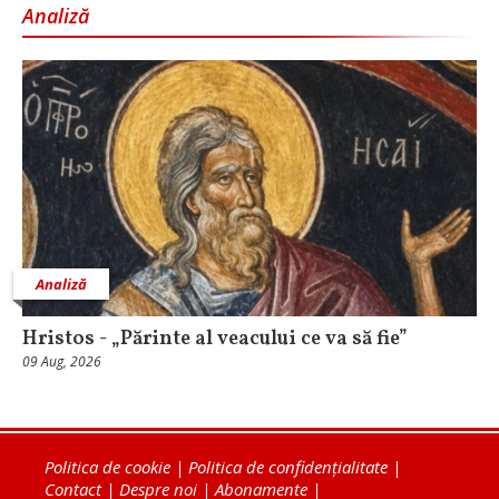
Analiză
Analiză
Hristos - „Părinte al veacului ce va să fie”
09 Aug, 2026
Politica de cookie
|
Politica de confidențialitate
|
Contact
|
Despre noi
|
Abonamente
|