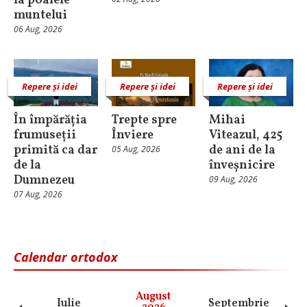
la poalele
muntelui
06 Aug, 2026
Repere și idei
Repere și idei
Repere și idei
În împărăția
Trepte spre
Mihai
frumuseții
Înviere
Viteazul, 425
primită ca dar
de ani de la
05 Aug, 2026
de la
înveșnicire
Dumnezeu
09 Aug, 2026
07 Aug, 2026
Calendar ortodox
August
Iulie
Septembrie
O