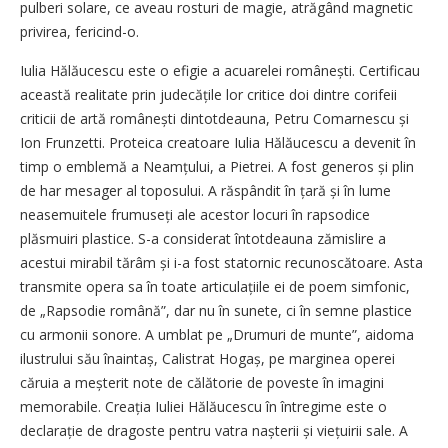
pulberi solare, ce aveau rosturi de magie, atrăgând magnetic
privirea, fericind-o.
Iulia Hălăucescu este o efigie a acuarelei românești. Certificau
această realitate prin judecățile lor critice doi dintre corifeii
criticii de artă românești dintotdeauna, Petru Comarnescu și
Ion Frunzetti. Proteica creatoare Iulia Hălăucescu a devenit în
timp o emblemă a Neamțului, a Pietrei. A fost generos și plin
de har mesager al toposului. A răspândit în țară și în lume
neasemuitele frumuseți ale acestor locuri în rapsodice
plăsmuiri plastice. S-a considerat întotdeauna zămislire a
acestui mirabil tărâm și i-a fost statornic recunoscătoare. Asta
transmite opera sa în toate articulațiile ei de poem simfonic,
de „Rapsodie română”, dar nu în sunete, ci în semne plastice
cu armonii sonore. A umblat pe „Drumuri de munte”, aidoma
ilustrului său înaintaș, Calistrat Hogaș, pe marginea operei
căruia a meșterit note de călătorie de poveste în imagini
memorabile. Creația Iuliei Hălăucescu în întregime este o
declarație de dragoste pentru vatra nașterii și viețuirii sale. A