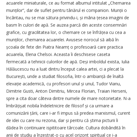
acuarele miniaturale, ce au format albumul intitulat „Chemarea
munților”, dar de suflet pentru tânărul ei companion. Munții o
încântau, nu se mai sătura privindu-i, și mâna țesea ima­gini de
basm în culori de apă. Se auzea parcă din aceste consemnări
grafice, cu gracilitatea lor, o chemare ce se înfrățea cu cea a
munților, chemarea acuarelei. Avusese norocul să aibă în
școala de fete din Piatra Neamț o profesoară care practica
acuarela, Elena Chelsoi. Aceasta îi deschisese caseta
fermecată a tehnicii culorilor de apă. Deși imboldul exista, Iulia
Hălăucescu nu a luat dintru început calea artei, ci a plecat la
București, unde a studiat filosofia, într-o ambianță de înaltă
elevație academică, cu profesori unul și unul, Tudor Vianu,
Dimitrie Gusti, Anton Dimitriu, Mircea Florian, Traian Herseni,
spre a cita doar câteva dintre numele de mare notorietate. N-a
îmbrățișat nobila îndeletnicire de filosof și ca urmare a
comunizării țării, care i-ar fi impus să predea marxismul, curent
de idei cu care nu rezona, dar și pentru că știma picturii îi
dădea în continuare ispititoare târcoale. Cultura dobândită în
anii de studiu a înzestrat-o cu acel orizont spiritual ce i-a