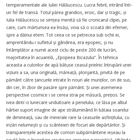
temperamentale ale Iuliei Hălăucescu. Lucra febril, intrând într-
un fel de transă. Totul părea grandios, eroic, dar și tragic, și
Iulia Hălăucescu se simțea menită să fie cronicarul clipei, pe
care, cum mărturisea ea însăși, voia să o scoată din efemer,
spre a dăinui etern. Tot ceea ce se petrecea sub ochii ei,
amprentându-i sufletul și gândirea, era epopeic, și nu
întâmplător a numit acest ciclu de peste 200 de lucrări,
majoritatea în acuarelă, „Epopeea Bicazului”. În tehnica
aceasta a culorilor de apă bătuse ceasul prielnic întrupării unei
viziuni a sa, una originală, măreață, plonjantă, privită de pe
pământ către țancurile intrate în nouri ale munților, ori de sus,
din cer, în zbor de pasăre spre pământ. Și unei asemenea
perspective cosmice i se cerea strai pe măsură, prețios. Se
ivea dintr-o lunecare unduitoare a penelului, ce lăsa pe albul
hârtiei suport imagine de ape străluminând în bătaia soarelui
de dimineață, sau de minerale rare la ceasurile asfințitului, cu
irizări nelumești și cu scânteieri de focuri ale depărtărilor. Și
transparențele acestea de comori subpământene ieșeau la
iveală într-o încordare creatoare aproape paroxistică. Izbânda