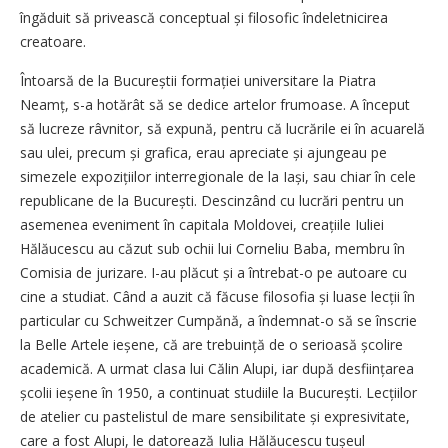
îngăduit să privească conceptual și filosofic îndeletnicirea
creatoare.
Întoarsă de la Bucureștii formației universitare la Piatra
Neamț, s-a hotărât să se dedice artelor frumoase. A început
să lucreze râvnitor, să expună, pentru că lucrările ei în acuarelă
sau ulei, precum și grafica, erau apreciate și ajungeau pe
simezele expozițiilor interregionale de la Iași, sau chiar în cele
republicane de la București. Descinzând cu lucrări pentru un
asemenea eveniment în capitala Moldovei, creațiile Iuliei
Hălăucescu au căzut sub ochii lui Corneliu Baba, membru în
Comisia de jurizare. I-au plăcut și a întrebat-o pe autoare cu
cine a studiat. Când a auzit că făcuse filosofia și luase lecții în
particular cu Schweitzer Cumpănă, a îndemnat-o să se înscrie
la Belle Artele ieșene, că are trebuință de o serioasă școlire
academică. A urmat clasa lui Călin Alupi, iar după desființarea
școlii ieșene în 1950, a continuat studiile la București. Lecțiilor
de atelier cu pastelistul de mare sensibilitate și expresivitate,
care a fost Alupi, le datorează Iulia Hălăucescu tușeul