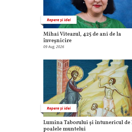
Repere și idei
Mihai Viteazul, 425 de ani de la
înveșnicire
09 Aug, 2026
Repere și idei
Lumina Taborului și întunericul de 
poalele muntelui