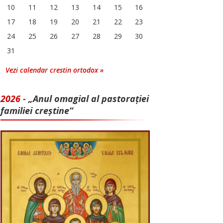
10
11
12
13
14
15
16
17
18
19
20
21
22
23
24
25
26
27
28
29
30
31
Vezi calendar crestin ortodox »
2026 -
„Anul omagial al pastorației
familiei creștine”