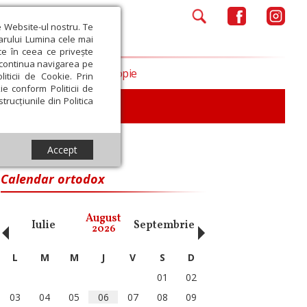
e Website-ul nostru. Te
iarului Lumina cele mai
ce în ceea ce privește
a continua navigarea pe
Opinii
Filantropie
iticii de Cookie. Prin
ie conform Politicii de
trucțiunile din Politica
Accept
Calendar ortodox
‹
›
August
Iulie
Septembrie
Octombrie
Noiembri
2026
L
M
M
J
V
S
D
01
02
03
04
05
06
07
08
09