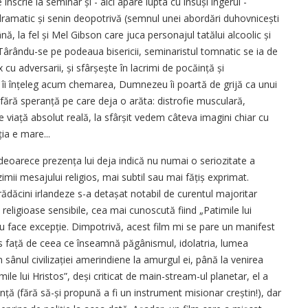
înscrie la seminar și - aici apare lupta cu însuși îngerul -
 dramatic și senin deopotrivă (semnul unei abordări duhovnicești
, la fel și Mel Gibson care juca personajul tatălui alcoolic și
 Târându-se pe podeaua bisericii, seminaristul tomnatic se ia de
u adversarii, și sfârșește în lacrimi de pocăință și
ți îi înțeleg acum chemarea, Dumnezeu îi poartă de grijă ca unui
a fără speranță pe care deja o arăta: distrofie musculară,
 viață absolut reală, la sfârșit vedem câteva imagini chiar cu
ia e mare...
, deoarece prezența lui deja indică nu numai o seriozitate a
imii mesajului religios, mai subtil sau mai fățiș exprimat.
rădăcini irlandeze s-a detașat notabil de curentul majoritar
religioase sensibile, cea mai cunoscută fiind „Patimile lui
nu face excepție. Dimpotrivă, acest film mi se pare un manifest
os față de ceea ce înseamnă păgânismul, idolatria, lumea
 sânul civilizației amerindiene la amurgul ei, până la venirea
imile lui Hristos”, deși criticat de main-stream-ul planetar, el a
ță (fără să-și propună a fi un instrument misionar creștin!), dar