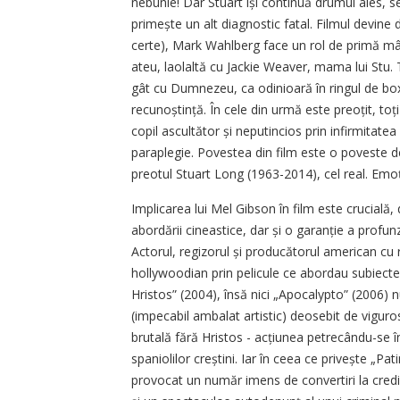
nebunie! Dar Stuart își continuă drumul ales, se 
primește un alt diagnostic fatal. Filmul devine
certe), Mark Wahlberg face un rol de primă mână
ateu, laolaltă cu Jackie Weaver, mama lui Stu.
gât cu Dumnezeu, ca odinioară în ringul de box c
recunoștință. În cele din urmă este preoțit, to
copil ascultător și neputincios prin infirmitate
paraplegie. Povestea din film este o poveste de
preotul Stuart Long (1963-2014), cel real. Emoț
Implicarea lui Mel Gibson în film este crucială
abordării cineastice, dar și o garanție a profunz
Actorul, regizorul și producătorul american cu 
hollywoodian prin pelicule ce abordau subiecte 
Hristos” (2004), însă nici „Apocalypto” (2006) 
(impecabil ambalat artistic) deosebit de vigur
brutală fără Hristos - acțiunea petrecându-se în
spaniolilor creștini. Iar în ceea ce privește „Pat
provocat un număr imens de convertiri la credin