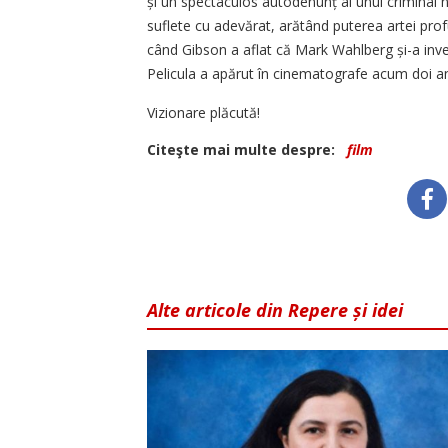
și un spectaculos autodenunț al unui criminal n
suflete cu adevărat, arătând puterea artei prof
când Gibson a aflat că Mark Wahlberg și-a invest
Pelicula a apărut în cinematografe acum doi ani
Vizionare plăcută!
Citeşte mai multe despre:
film
Alte articole din Repere și idei