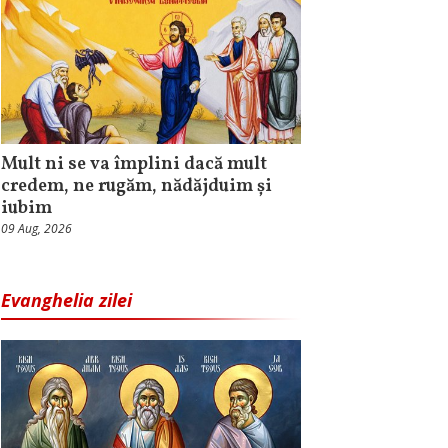
Mult ni se va împlini dacă mult
credem, ne rugăm, nădăjduim și
iubim
09 Aug, 2026
Evanghelia zilei