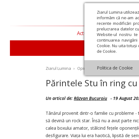
Ziarul Lumina utilizea
informăm că ne-am actu
recente modificări pr
prelucrarea datelor cu
Actualitate religioasă
T
Website-ul nostru te 
continuarea navigării 
Cookie. Nu uita totuși 
de Cookie.
Politica de Cookie
Ziarul Lumina
›
Opinii
›
Repere și idei
›
Părinte
Părintele Stu în ring 
Un articol de:
Răzvan Bucuroiu
-
19 August 20
st
Septembrie
Octombrie
Noiembrie
Decembrie
Ianuar
Tânărul provenit dintr-o familie cu probleme - ta
să devină un rock star. Însă nu a avut parte nici 
calea boxului amator, stâlcind fețele oponențilo
desfigurare. Viața lui era haotică, lipsită de se