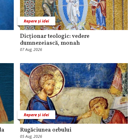
Repere și idei
Dicționar teologic: vedere
dumnezeiască, monah
07 Aug, 2026
Repere și idei
la
Rugăciunea orbului
05 Aug, 2026