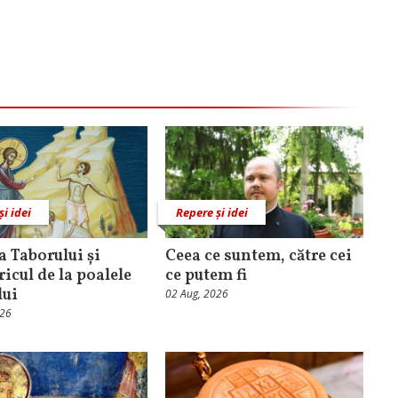
și idei
Repere și idei
 Taborului și
Ceea ce suntem, către cei
ricul de la poalele
ce putem fi
lui
02 Aug, 2026
026