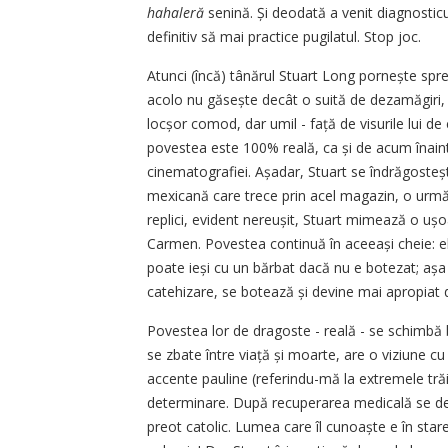
hahaleră
senină. Și deodată a venit diagnosticul 
definitiv să mai practice pugilatul. Stop joc.
Atunci (încă) tânărul Stuart Long pornește spr
acolo nu găsește decât o suită de dezamăgiri, 
locșor comod, dar umil - față de visurile lui de
povestea este 100% reală, ca și de acum înaint
cinematografiei. Așadar, Stuart se îndrăgos­teș
mexicană care trece prin acel magazin, o urmăr
replici, evident nereușit, Stuart mimează o ușo
Carmen. Povestea continuă în aceeași cheie: el î
poate ieși cu un bărbat dacă nu e botezat; așa 
catehizare, se botează și devine mai apropiat 
Povestea lor de dragoste - reală - se schimbă b
se zbate între viață și moarte, are o viziune 
accente pauline (referindu-mă la extremele trăiril
determinare. După recuperarea medicală se de
preot catolic. Lumea care îl cunoaște e în st