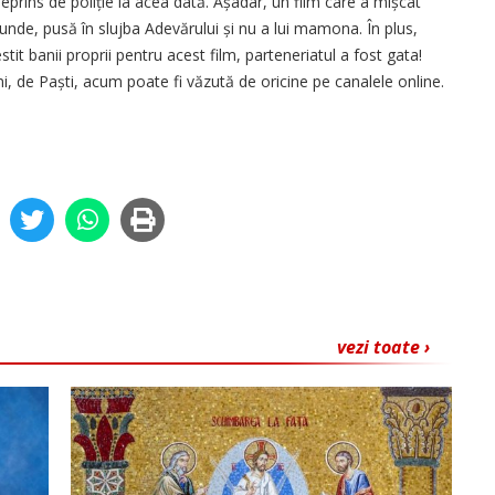
eprins de poliție la acea dată. Așadar, un film care a mișcat
unde, pusă în slujba Adevărului și nu a lui mamona. În plus,
it banii proprii pentru acest film, parteneriatul a fost gata!
, de Paști, acum poate fi văzută de oricine pe canalele online.
vezi toate ›