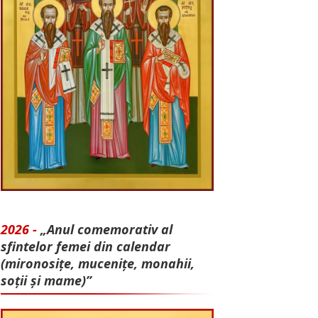
2026 -
„Anul comemorativ al
sfintelor femei din calendar
(mironosițe, mu­cenițe, monahii,
soții și mame)”