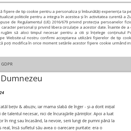
ză fişiere de tip cookie pentru a personaliza și îmbunătăți experiența ta p
alizat politicile pentru a integra în acestea și în activitatea curentă a Z
opuse de Regulamentul (UE) 2016/679 privind protecția persoanelor fizi
 caracter personal și privind libera circulație a acestor date. Înainte de 
eologie și spiritualitate
Educaţie și Cultură
Societate
rugăm să aloci timpul necesar pentru a citi și înțelege conținutul Pol
pe Website-ul nostru confirmi acceptarea utilizării fişierelor de tip cook
că poți modifica în orice moment setările acestor fişiere cookie urmând ins
Editorial
Repere și idei
Pilda zilei
GDPR
le Stu în ring cu Dumnezeu
cu Dumnezeu
24
ie
Februarie
Martie
Aprilie
Mai
Iunie
tăl bețiv & abuziv, iar mama slabă de înger - și-a dorit inițial
de talentul necesar, nici de încurajările părinților. Apoi a luat
r în ring sau încasând, la nevoie, serii lungi de pumni până la
ns real, însă sufletul său avea o oarecare puritate: era o