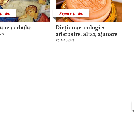
și idei
Repere și idei
unea orbului
Dicționar teologic:
afierosire, altar, ajunare
026
31 Iul, 2026