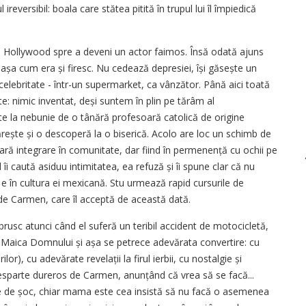
ireversibil: boala care stătea pitită în trupul lui îl împiedică
e Hollywood spre a deveni un actor faimos. Însă odată ajuns
așa cum era și firesc. Nu cedează depresiei, își găsește un
 celebritate - într-un supermarket, ca vânzător. Până aici toată
e: nimic inventat, deși suntem în plin pe tărâm al
te la nebunie de o tânără profesoară catolică de origine
ește și o descoperă la o biserică. Acolo are loc un schimb de
ară integrare în comunitate, dar fiind în permenență cu ochii pe
i caută asiduu intimitatea, ea refuză și îi spune clar că nu
e în cultura ei mexicană. Stu urmează rapid cursurile de
de Carmen, care îl acceptă de această dată.
rusc atunci când el suferă un teribil accident de motocicletă,
cu Maica Domnului și așa se petrece adevărata convertire: cu
or), cu adevărate revelații la firul ierbii, cu nostalgie și
sparte dureros de Carmen, anunțând că vrea să se facă...
are de șoc, chiar mama este cea insistă să nu facă o asemenea