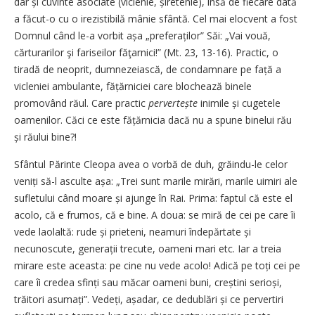
dar și cuvinte asociate (viclenie, șiretenie), însă de fiecare dată
a făcut-o cu o irezistibilă mânie sfântă. Cel mai elocvent a fost
Domnul când le-a vorbit așa „preferaților” Săi: „Vai vouă,
cărturarilor şi fariseilor făţarnici!” (Mt. 23, 13-16). Practic, o
tiradă de neoprit, dumnezeiască, de con­damnare pe față a
vicleniei ambulante, fățărniciei care blochează binele
promovând răul. Care practic
pervertește
inimile și cugetele
oamenilor. Căci ce este fățărnicia dacă nu a spune binelui rău
și răului bine?!
Sfântul Părinte Cleopa avea o vorbă de duh, grăindu-le celor
veniți să-l asculte așa: „Trei sunt marile mirări, marile uimiri ale
sufletului când moare și ajunge în Rai. Prima: faptul că este el
acolo, că e frumos, că e bine. A doua: se miră de cei pe care îi
vede laolaltă: rude și prieteni, neamuri îndepărtate și
necunoscute, gene­rații trecute, oameni mari etc. Iar a treia
mirare este aceasta: pe cine nu vede acolo! Adică pe toți cei pe
care îi credea sfinți sau măcar oameni buni, creștini serioși,
trăitori asumați”. Vedeți, așa­dar, ce dedublări și ce pervertiri