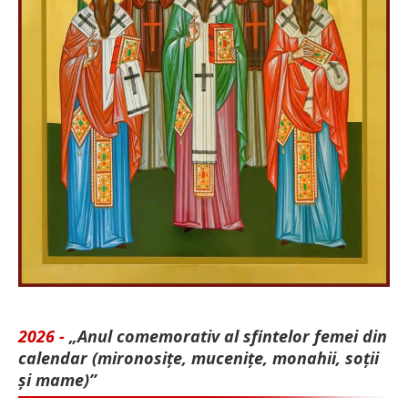
2026 -
„Anul comemorativ al sfintelor femei din
calendar (mironosițe, mu­cenițe, monahii, soții
și mame)”