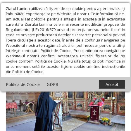
Ziarul Lumina utilizează fişiere de tip cookie pentru a personaliza și
îmbunătăți experiența ta pe Website-ul nostru. Te informăm că ne-
am actualizat politicile pentru a integra în acestea și în activitatea
curentă a Ziarului Lumina cele mai recente modificări propuse de
Regulamentul (UE) 2016/679 privind protecția persoanelor fizice în
ceea ce privește prelucrarea datelor cu caracter personal și privind
libera circulație a acestor date. Înainte de a continua navigarea pe
Website-ul nostru te rugăm să aloci timpul necesar pentru a citi și
Ziarul Lumina
›
Opinii
›
Repere și idei
›
Postul și fățărnicia
înțelege conținutul Politicii de Cookie. Prin continuarea navigării pe
Website-ul nostru confirmi acceptarea utilizării fişierelor de tip
Postul și fățărnicia
cookie conform Politicii de Cookie. Nu uita totuși că poți modifica în
orice moment setările acestor fişiere cookie urmând instrucțiunile
din Politica de Cookie.
Politica de Cookie
GDPR
Accept