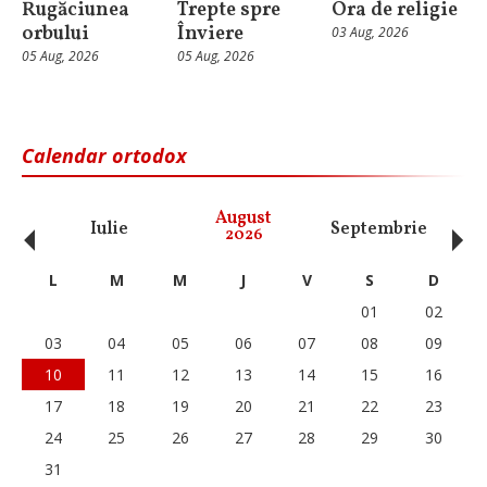
Rugăciunea
Trepte spre
Ora de religie
orbului
Înviere
03 Aug, 2026
05 Aug, 2026
05 Aug, 2026
Calendar ortodox
‹
›
August
Iulie
Septembrie
O
2026
L
M
M
J
V
S
D
01
02
03
04
05
06
07
08
09
10
11
12
13
14
15
16
17
18
19
20
21
22
23
24
25
26
27
28
29
30
31