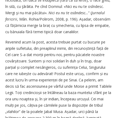
niciodată, ori dacă se înduplecă (fără ca să ierte), o face greu,
în silă, cu ţârâita. Pe cînd Domnul: «Nici eu nu te osîndesc.
Mergi şi nu mai păcătui».
Nici eu nu te osândesc…
” (
Jurnalul
fericirii
, Mân. Rohia/Polirom, 2008, p. 196). Așadar, observăm
că fățărnicia merge la braț cu șmecheria, cu lipsa de empatie,
cu bănuiala fără temei tipică doar canaliilor.
Revenind acum la post, acesta trebuie purtat cu bucurie pe
aripile sufletului, din preaplinul inimii, din recunoștință față de
Cel care S-a dat morții pentru noi, pentru păcatele noastre
covârșitoare. Suntem și noi solidari în duh și în trup, doar
parțial și complet nesângeros, cu suferința Celui, Singurului
care ne iubește cu adevărat! Postul este urcuș, confirm și eu
acest lucru în urma experienței de pe Sinai. Ca pelerin, am
decis să fac ascensiunea pe vârful unde Moise a primit Tablele
Legii. Toți credincioșii se întâlneau la baza muntelui sfânt pe la
ora unu noaptea și, în șir indian, începeau urcușul. Cei mai
mulți pe jos, câțiva pe cămilele puse la dispoziție de tribul
„vlahilor” de la poalele Jabal Musa. Așadar, urci până la
înălțimea de aproape 2.300 m în beznă deplină, luminată