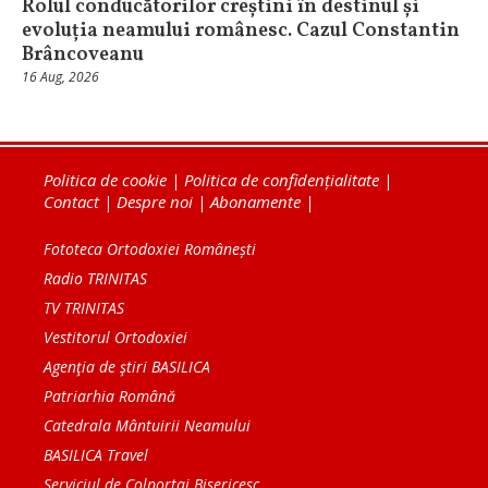
Rolul conducătorilor creștini în destinul și
evoluția neamului românesc. Cazul Constantin
Brâncoveanu
16 Aug, 2026
Politica de cookie
|
Politica de confidențialitate
|
Contact
|
Despre noi
|
Abonamente
|
Fototeca Ortodoxiei Românești
Radio TRINITAS
TV TRINITAS
Vestitorul Ortodoxiei
Agenţia de ştiri BASILICA
Patriarhia Română
Catedrala Mântuirii Neamului
BASILICA Travel
Serviciul de Colportaj Bisericesc