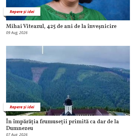
Repere și idei
Mihai Viteazul, 425 de ani de la înveșnicire
09 Aug, 2026
Repere și idei
În împărăția frumuseții primită ca dar de la
Dumnezeu
07 Aug, 2026