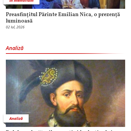
In memoriam
Preasfințitul Părinte Emilian Nica, o prezență
luminoasă
02 Iul, 2026
Analiză
Analiză