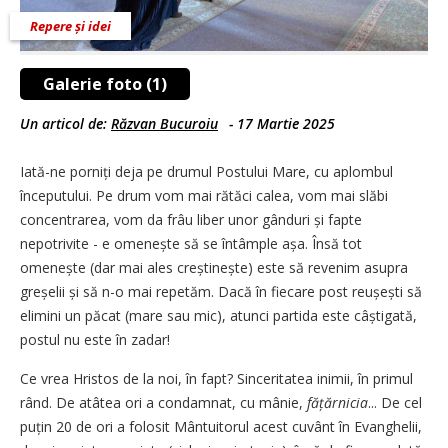
Repere și idei
Galerie foto (1)
Un articol de:
Răzvan Bucuroiu
-
17 Martie 2025
Iată-ne porniți deja pe drumul Postului Mare, cu aplombul
începutului. Pe drum vom mai rătăci calea, vom mai slăbi
concentrarea, vom da frâu liber unor gânduri și fapte
nepotrivite - e omenește să se întâmple așa. Însă tot
omenește (dar mai ales creștinește) este să revenim asupra
greșelii și să n-o mai repetăm. Dacă în fiecare post reușești să
elimini un păcat (mare sau mic), atunci partida este câștigată,
postul nu este în zadar!
Ce vrea Hristos de la noi, în fapt? Sinceritatea inimii, în primul
rând. De atâtea ori a condamnat, cu mânie,
fățărnicia
... De cel
puțin 20 de ori a folosit Mântuitorul acest cuvânt în Evanghelii,