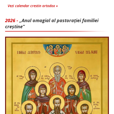
Vezi calendar crestin ortodox »
2026 -
„Anul omagial al pastorației familiei
creștine”