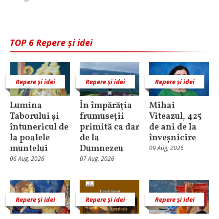
TOP 6 Repere și idei
Repere și idei
Repere și idei
Repere și idei
Lumina
În împărăția
Mihai
Taborului și
frumuseții
Viteazul, 425
întunericul de
primită ca dar
de ani de la
la poalele
de la
înveșnicire
muntelui
Dumnezeu
09 Aug, 2026
06 Aug, 2026
07 Aug, 2026
Repere și idei
Repere și idei
Repere și idei