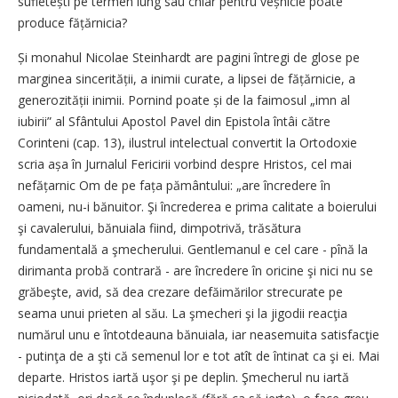
sufle­tești pe termen lung sau chiar pentru veșnicie poate
produce fățărnicia?
Și monahul Nicolae Steinhardt are pagini întregi de glose pe
marginea sincerității, a inimii curate, a lipsei de fățărnicie, a
generozității inimii. Pornind poate și de la faimosul „imn al
iubirii” al Sfântului Apostol Pavel din Epistola întâi către
Corinteni (cap. 13), ilustrul intelectual convertit la Ortodoxie
scria așa în Jurnalul Fericirii vorbind despre Hristos, cel mai
nefățarnic Om de pe fața pământului: „are încredere în
oameni, nu-i bănuitor. Şi încrederea e prima calitate a boierului
şi cavalerului, bănuiala fiind, dimpotrivă, trăsătura
fundamentală a şmecherului. Gentlemanul e cel care - pînă la
dirimanta probă contrară - are încredere în oricine şi nici nu se
grăbeşte, avid, să dea crezare defăimărilor strecurate pe
seama unui prieten al său. La şmecheri şi la jigodii reacţia
numărul unu e întotdeauna bănuiala, iar neasemuita satisfacţie
- putinţa de a şti că semenul lor e tot atît de întinat ca şi ei. Mai
departe. Hristos iartă uşor şi pe deplin. Şmecherul nu iartă