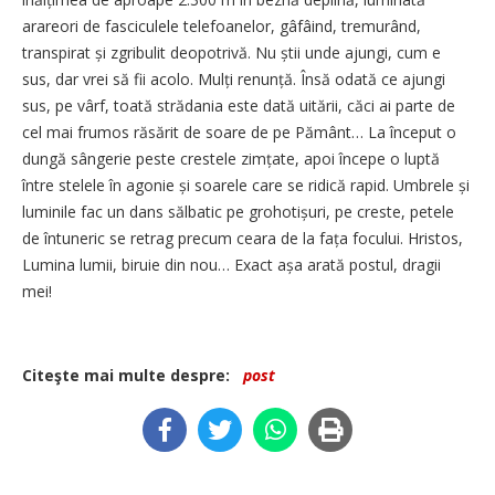
arareori de fasciculele telefoanelor, gâfâind, tremurând,
transpirat și zgribulit deopotrivă. Nu știi unde ajungi, cum e
sus, dar vrei să fii acolo. Mulți renunță. Însă odată ce ajungi
sus, pe vârf, toată strădania este dată uitării, căci ai parte de
cel mai frumos răsărit de soare de pe Pământ… La început o
dungă sângerie peste crestele zimțate, apoi începe o luptă
între stelele în agonie și soarele care se ridică rapid. Umbrele și
luminile fac un dans sălbatic pe grohotișuri, pe creste, petele
de întuneric se retrag precum ceara de la fața focului. Hristos,
Lumina lumii, biruie din nou… Exact așa arată postul, dragii
mei!
Citeşte mai multe despre:
post