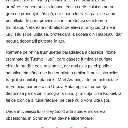
urmăresc concursul din tribune, echipa orășelului cu nume
greu de pronunțat câștigă, dar soarta lui Nelis pare de acum
pecetluită. În gara provincială în care totuși se întoarce
triumfător, Nelis este îmbrățișat de elevii strânși ciorchine în
jurul său și de iubita sa, profesoară la școala din Haapsalu, dar
negura deportării plutește în aer.
Rămâne pe retină frumusețea paradisiacă a cadrelor irizate
(semnate de Tuomo Hutri), care găsesc lumină și puritate
chiar în mediile cele mai umile, dar mai ales pe chipurile
actorilor, trimițându‑ne la demnitatea eroilor filmului interbelic:
fragilul și nobilul protagonist Märt Avandi, actor de notorietate
în Estonia, partenera sa Ursula Ratasepp, o frumusețe
desprinsă parcă din iconografia rusă, și micuța Liisa Koppel, la
fel de iconică și tulburătoare, pe care nu o vom uita ușor.
Dacă în
Dueliștii
lui Ridley Scott arta spadei încarcera
obsesional, în
Scrimerul
ea devine eliberatoare.