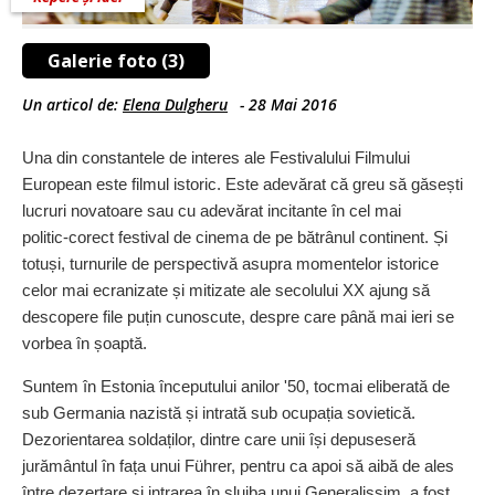
Galerie foto (3)
Un articol de:
Elena Dulgheru
-
28 Mai 2016
Una din constantele de interes ale Festivalului Filmului
European este filmul istoric. Este adevărat că greu să găsești
lucruri novatoare sau cu adevărat incitante în cel mai
politic‑corect festival de cinema de pe bătrânul continent. Și
totuși, turnurile de perspectivă asupra momentelor istorice
celor mai ecranizate și mitizate ale secolului XX ajung să
descopere file puțin cunoscute, despre care până mai ieri se
vorbea în șoaptă.
Suntem în Estonia începutului anilor '50, tocmai eliberată de
sub Germania nazistă și intrată sub ocupația sovietică.
Dezorientarea soldaților, dintre care unii își depuseseră
jurământul în fața unui Führer, pentru ca apoi să aibă de ales
între dezertare și intrarea în slujba unui Generalissim, a fost