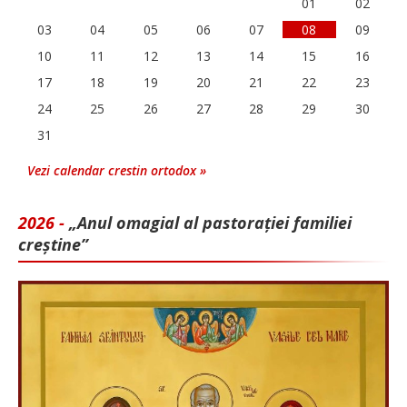
01
02
03
04
05
06
07
08
09
10
11
12
13
14
15
16
17
18
19
20
21
22
23
24
25
26
27
28
29
30
31
Vezi calendar crestin ortodox »
2026 -
„Anul omagial al pastorației familiei
creștine”