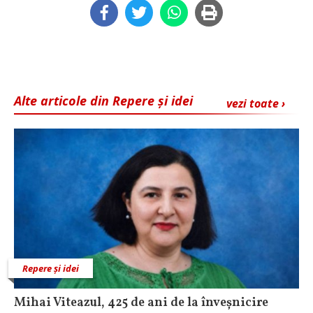
Alte articole din Repere și idei
vezi toate ›
Repere și idei
Mihai Viteazul, 425 de ani de la înveșnicire