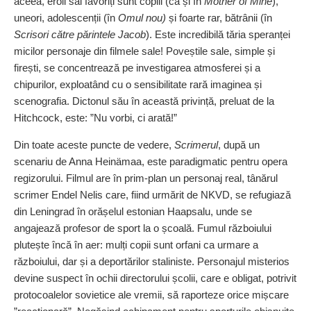
aceea, eroii săi favoriți sunt copiii (ca și în
Mother of Mine
),
uneori, adolescenții (în
Omul nou)
și foarte rar, bătrânii (în
Scrisori către părintele Jacob
). Este incredibilă tăria speranței
micilor personaje din filmele sale! Poveștile sale, simple și
firești, se concentrează pe investigarea atmosferei și a
chipurilor, exploatând cu o sensibilitate rară imaginea și
scenografia. Dictonul său în această privință, preluat de la
Hitchcock, este: ”Nu vorbi, ci arată!”
Din toate aceste puncte de vedere,
Scrimerul
, după un
scenariu de Anna Heinämaa, este paradigmatic pentru opera
regizorului. Filmul are în prim‑plan un personaj real, tânărul
scrimer Endel Nelis care, fiind urmărit de NKVD, se refugiază
din Leningrad în orășelul estonian Haapsalu, unde se
angajează profesor de sport la o școală. Fumul războiului
plutește încă în aer: mulți copii sunt orfani ca urmare a
războiului, dar și a deportărilor staliniste. Personajul misterios
devine suspect în ochii directorului școlii, care e obligat, potrivit
protocoalelor sovietice ale vremii, să raporteze orice mișcare