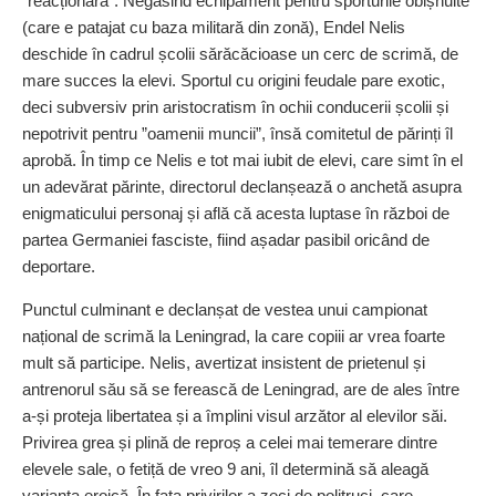
”reacționară”. Negăsind echipament pentru sporturile obișnuite
(care e patajat cu baza militară din zonă), Endel Nelis
deschide în cadrul școlii sărăcăcioase un cerc de scrimă, de
mare succes la elevi. Sportul cu origini feudale pare exotic,
deci subversiv prin aristocratism în ochii conducerii școlii și
nepotrivit pentru ”oamenii muncii”, însă comitetul de părinți îl
aprobă. În timp ce Nelis e tot mai iubit de elevi, care simt în el
un adevărat părinte, directorul declanșează o anchetă asupra
enigmaticului personaj și află că acesta luptase în război de
partea Germaniei fasciste, fiind așadar pasibil oricând de
deportare.
Punctul culminant e declanșat de vestea unui campionat
național de scrimă la Leningrad, la care copiii ar vrea foarte
mult să participe. Nelis, avertizat insistent de prietenul și
antrenorul său să se ferească de Leningrad, are de ales între
a‑și proteja libertatea și a împlini visul arzător al elevilor săi.
Privirea grea și plină de reproș a celei mai temerare dintre
elevele sale, o fetiță de vreo 9 ani, îl determină să aleagă
varianta eroică. În fața privirilor a zeci de politruci, care