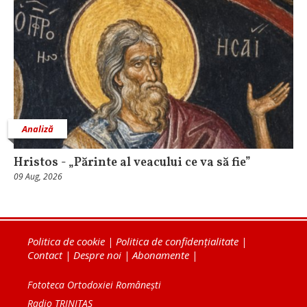
Analiză
Hristos - „Părinte al veacului ce va să fie”
09 Aug, 2026
Politica de cookie
|
Politica de confidențialitate
|
Contact
|
Despre noi
|
Abonamente
|
Fototeca Ortodoxiei Românești
Radio TRINITAS