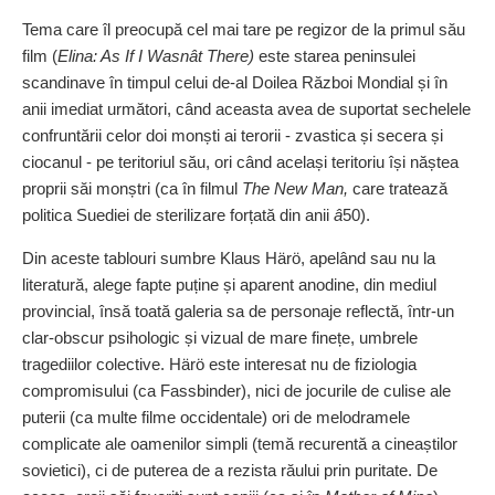
Tema care îl preocupă cel mai tare pe regizor de la primul său
film (
Elina: As If I Wasnât There)
este starea peninsulei
scandinave în timpul celui de‑al Doilea Război Mondial și în
anii imediat următori, când aceasta avea de suportat sechelele
confruntării celor doi monști ai terorii - zvastica și secera și
ciocanul - pe teritoriul său, ori când același teritoriu își năștea
proprii săi monștri (ca în filmul
The New Man,
care tratează
politica Suediei de sterilizare forțată din anii
â
50).
Din aceste tablouri sumbre Klaus Härö, apelând sau nu la
literatură, alege fapte puține și aparent anodine, din mediul
provincial, însă toată galeria sa de personaje reflectă, într‑un
clar‑obscur psihologic și vizual de mare finețe, umbrele
tragediilor colective. Härö este interesat nu de fiziologia
compromisului (ca Fassbinder), nici de jocurile de culise ale
puterii (ca multe filme occidentale) ori de melodramele
complicate ale oamenilor simpli (temă recurentă a cineaștilor
sovietici), ci de puterea de a rezista răului prin puritate. De