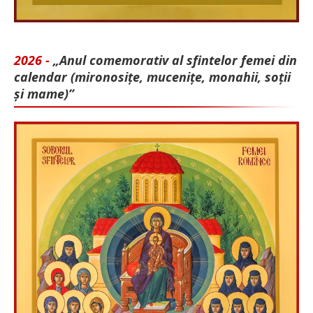
2026 -
„Anul comemorativ al sfintelor femei din
calendar (mironosițe, mu­cenițe, monahii, soții
și mame)”