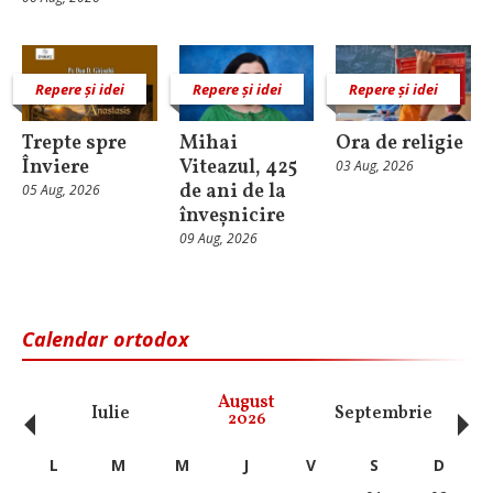
Repere și idei
Repere și idei
Repere și idei
Trepte spre
Mihai
Ora de religie
Înviere
Viteazul, 425
03 Aug, 2026
de ani de la
05 Aug, 2026
înveșnicire
09 Aug, 2026
Calendar ortodox
‹
›
August
Iulie
Septembrie
O
2026
L
M
M
J
V
S
D