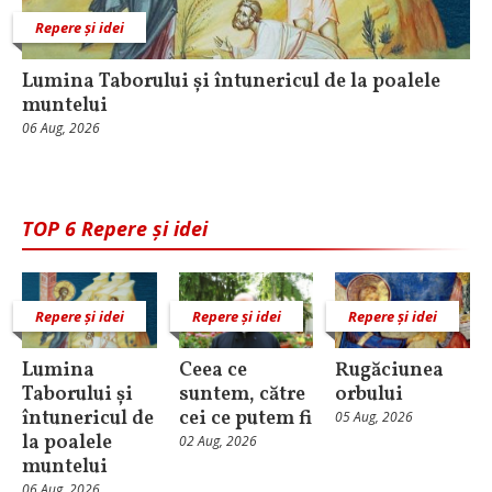
Repere și idei
Lumina Taborului și întunericul de la poalele
muntelui
06 Aug, 2026
TOP 6 Repere și idei
Repere și idei
Repere și idei
Repere și idei
Lumina
Ceea ce
Rugăciunea
Taborului și
suntem, către
orbului
întunericul de
cei ce putem fi
05 Aug, 2026
la poalele
02 Aug, 2026
muntelui
06 Aug, 2026