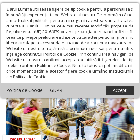
Ziarul Lumina utilizează fişiere de tip cookie pentru a personaliza și
îmbunătăți experiența ta pe Website-ul nostru. Te informăm că ne-
am actualizat politicile pentru a integra în acestea și în activitatea
curentă a Ziarului Lumina cele mai recente modificări propuse de
Regulamentul (UE) 2016/679 privind protecția persoanelor fizice în
ceea ce privește prelucrarea datelor cu caracter personal și privind
libera circulație a acestor date. Înainte de a continua navigarea pe
Website-ul nostru te rugăm să aloci timpul necesar pentru a citi și
Ziarul Lumina
›
Opinii
›
Repere și idei
›
„Scrimerul” - aristocrație
înțelege conținutul Politicii de Cookie. Prin continuarea navigării pe
și jertfă
Website-ul nostru confirmi acceptarea utilizării fişierelor de tip
cookie conform Politicii de Cookie. Nu uita totuși că poți modifica în
„Scrimerul” - aristocrație și jertfă
orice moment setările acestor fişiere cookie urmând instrucțiunile
din Politica de Cookie.
Politica de Cookie
GDPR
Accept
Repere și idei