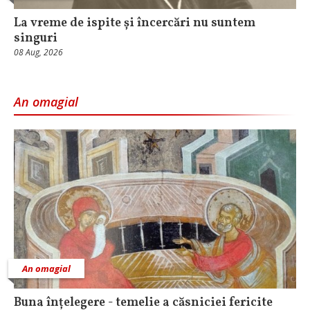
La vreme de ispite și încercări nu suntem
singuri
08 Aug, 2026
An omagial
An omagial
Buna înțelegere - temelie a căsniciei fericite