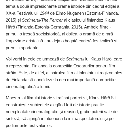
tema a două impresionante drame istorice din cadrul ediției a
XX‑a Festivalului:
1944
de Elmo Nuganen (Estonia‑Finlanda,
2015) și
Scrimerul/The Fencer
al clasicului finlandez Klaus
Härö (Finlanda‑Estonia‑Germania, 2015). Ambele filme -
primul, o frescă socioistorică, al doilea, o dramă de o rară
limpezime cristalină - au deja o bogată carieră festivalieră și
premii importante.
Voi vorbi în cele ce urmează de
Scrimerul
lui Klaus Härö, care
a reprezentat Finlanda la competiția Oscarurilor pentru film
străin. Este, de altfel, al patrulea film al talentatului regizor, ales
de Finlanda să candideze la cea mai importantă competiție
cinematografică a lumii.
Maestru al filmului istoric și rafinat portretist, Klaus Härö își
construiește subiectele alegând felii de istorie practic
neexploatate cinematografic și reușind, grație puterii sale de
sinteză, să ajungă întotdeauna la inima spectatorului și pe
podiumurile festivalurilor.