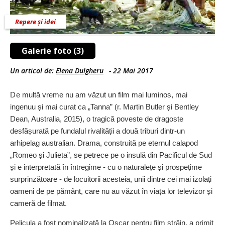
Repere și idei
Galerie foto (3)
Un articol de:
Elena Dulgheru
-
22 Mai 2017
D
e multă vreme nu am văzut un film mai luminos, mai
ingenuu și mai curat ca „Tanna” (r. Martin Butler și Bentley
Dean, Australia, 2015), o tragică poveste de dragoste
desfășurată pe fundalul rivalității a două triburi dintr-un
arhipelag australian. Drama, construită pe eternul calapod
„Romeo și Julieta”, se petrece pe o insulă din Pacificul de Sud
și e interpretată în întregime - cu o naturalețe și prospețime
surprinzătoare - de locuitorii acesteia, unii dintre cei mai izolați
oameni de pe pământ, care nu au văzut în viața lor televizor și
cameră de filmat.
Pelicula a fost nominalizată la Oscar pentru film străin, a primit