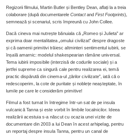
Regizorii filmului, Martin Butler și Bentley Dean, aflați la a treia
colaborare (după documentarele
Contact
and
First Footprints
),
semnează și scenariul, scris împreună cu John Collee.
Dacă cineva mai nutrește bănuiala că „Romeo și Julieta” ar
exprima doar mentalitatea „omului civilizat” despre dragoste
și că oamenii primitivi trăiesc altminteri sentimentul iubirii, se
înșală amarnic: modelul shakespearian rămâne universal.
Tema iubirii imposibile (interzisă de codurile sociale) și a
jertfei supreme ca singură cale pentru realizarea ei, temă
practic dispărută din cinema-ul „țărilor civilizate”, iată că o
redescoperim, la cote de puritate și noblețe neașteptate, în
lumile pe care le considerăm primitive!
Filmul a fost turnat în întregime într-un sat de pe insula
vulcanică Tanna și este vorbit în limbile localnicilor. Ideea
realizării acestuia s-a născut cu ocazia unei vizite de
documentare din 2003 a lui Dean în acest arhipelag, pentru
un ­reportaj despre insula Tanna, pentru un canal de