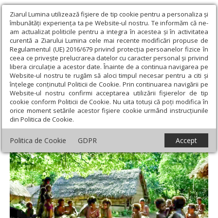
Ziarul Lumina utilizează fişiere de tip cookie pentru a personaliza și
îmbunătăți experiența ta pe Website-ul nostru. Te informăm că ne-
am actualizat politicile pentru a integra în acestea și în activitatea
curentă a Ziarului Lumina cele mai recente modificări propuse de
Regulamentul (UE) 2016/679 privind protecția persoanelor fizice în
ceea ce privește prelucrarea datelor cu caracter personal și privind
libera circulație a acestor date. Înainte de a continua navigarea pe
Website-ul nostru te rugăm să aloci timpul necesar pentru a citi și
Ziarul Lumina
›
Opinii
›
Repere și idei
›
„Tanna” – „Romeo și
înțelege conținutul Politicii de Cookie. Prin continuarea navigării pe
Julieta” printre aborigeni
Website-ul nostru confirmi acceptarea utilizării fişierelor de tip
cookie conform Politicii de Cookie. Nu uita totuși că poți modifica în
„Tanna” – „Romeo și Julieta” printre
orice moment setările acestor fişiere cookie urmând instrucțiunile
din Politica de Cookie.
aborigeni
Politica de Cookie
GDPR
Accept