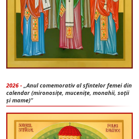
2026 -
„Anul comemorativ al sfintelor femei din
calendar (mironosițe, mu­cenițe, monahii, soții
și mame)”