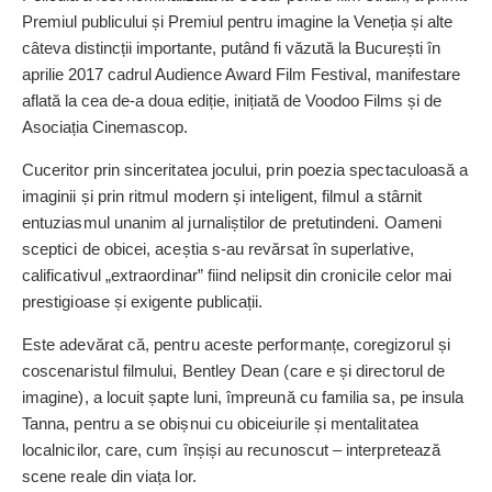
Premiul publicului și Premiul pentru imagine la Veneția și alte
câteva distincții importante, putând fi văzută la București în
aprilie 2017 cadrul Audience Award Film Festival, manifestare
aflată la cea de-a doua ediție, inițiată de Voodoo Films și de
Asociația Cinemascop.
Cuceritor prin sinceritatea jocului, prin poezia spectaculoasă a
imaginii și prin ritmul modern și inteligent, filmul a stârnit
entuziasmul unanim al jurnaliștilor de pretutindeni. Oameni
sceptici de obicei, aceștia s-au revărsat în superlative,
calificativul „extraordinar” fiind nelipsit din cronicile celor mai
prestigioase și exigente publicații.
Este adevărat că, pentru aceste performanțe, coregizorul și
coscenaristul filmului, Bentley Dean (care e și directorul de
imagine), a locuit șapte luni, împreună cu familia sa, pe ­insula
Tanna, pentru a se obișnui cu obiceiurile și mentalitatea
localnicilor, care, cum înșiși au recunoscut – interpretează
scene reale din viața lor.