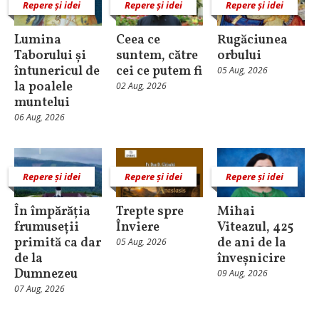
Repere și idei
Repere și idei
Repere și idei
Lumina
Ceea ce
Rugăciunea
Taborului și
suntem, către
orbului
întunericul de
cei ce putem fi
05 Aug, 2026
la poalele
02 Aug, 2026
muntelui
06 Aug, 2026
Repere și idei
Repere și idei
Repere și idei
În împărăția
Trepte spre
Mihai
frumuseții
Înviere
Viteazul, 425
primită ca dar
de ani de la
05 Aug, 2026
de la
înveșnicire
Dumnezeu
09 Aug, 2026
07 Aug, 2026