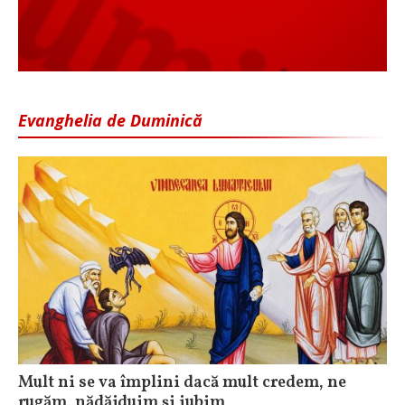
Evanghelia de Duminică
Mult ni se va împlini dacă mult credem, ne
rugăm, nădăjduim și iubim