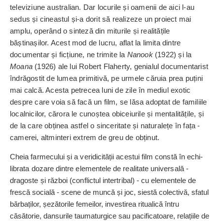
televiziune australian. Dar locurile și oamenii de aici l-au
sedus și ­cineastul și-a dorit să realizeze un proiect mai
amplu, operând o sinteză din miturile și realitățile
băștinașilor. Acest mod de lucru, aflat la limita dintre
documentar și ficțiune, ne trimite la
Nanook
(1922) și la
Moana
(1926) ale lui Robert Flaherty, genialul documentarist
îndrăgostit de lumea primitivă, pe urmele căruia prea puțini
mai calcă. Acesta petrecea luni de zile în mediul exotic
despre care voia să facă un film, se lăsa adoptat de familiile
­localnicilor, cărora le cunoștea obiceiurile și men­talitățile, și
de la care obținea astfel o sinceritate și naturalețe în fața ­
camerei, ­altminteri extrem de greu de obținut.
Cheia farmecului și a veri­di­ci­tății acestui film constă în echi­
librata dozare dintre elemen­tele de realitate universală -
dragoste și război (conflictul intertribal) -
cu elementele de
frescă socială - scene de muncă și joc, siestă colectivă, sfatul
bărbaților, șezătorile femeilor, investirea ritualică întru
căsătorie, dansurile taumaturgice sau pacificatoare, relațiile de