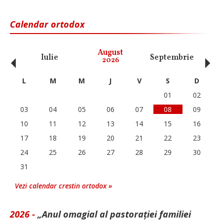
Calendar ortodox
‹
›
August
Iulie
Septembrie
O
2026
L
M
M
J
V
S
D
01
02
03
04
05
06
07
08
09
10
11
12
13
14
15
16
17
18
19
20
21
22
23
24
25
26
27
28
29
30
31
Vezi calendar crestin ortodox »
2026 -
„Anul omagial al pastorației familiei