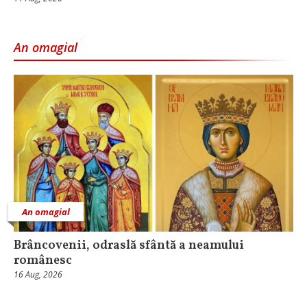
An omagial
An omagial
Brâncovenii, odraslă sfântă a neamului
românesc
16 Aug, 2026