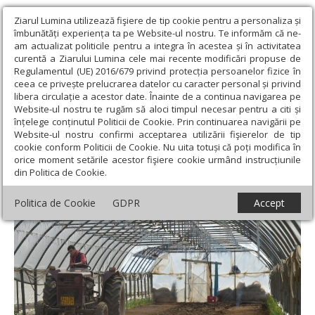
Ziarul Lumina utilizează fişiere de tip cookie pentru a personaliza și
îmbunătăți experiența ta pe Website-ul nostru. Te informăm că ne-
am actualizat politicile pentru a integra în acestea și în activitatea
curentă a Ziarului Lumina cele mai recente modificări propuse de
Regulamentul (UE) 2016/679 privind protecția persoanelor fizice în
ceea ce privește prelucrarea datelor cu caracter personal și privind
libera circulație a acestor date. Înainte de a continua navigarea pe
Website-ul nostru te rugăm să aloci timpul necesar pentru a citi și
Ziarul Lumina
›
Societate
›
Actualitate socială
›
Crește
înțelege conținutul Politicii de Cookie. Prin continuarea navigării pe
subvenția la motorină
Website-ul nostru confirmi acceptarea utilizării fişierelor de tip
cookie conform Politicii de Cookie. Nu uita totuși că poți modifica în
Crește subvenția la motorină
orice moment setările acestor fişiere cookie urmând instrucțiunile
din Politica de Cookie.
Politica de Cookie
GDPR
Accept