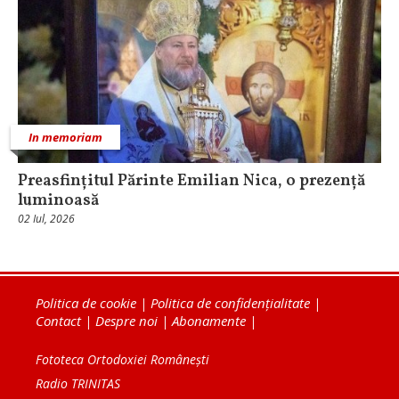
In memoriam
Preasfințitul Părinte Emilian Nica, o prezență
luminoasă
02 Iul, 2026
Politica de cookie
|
Politica de confidențialitate
|
Contact
|
Despre noi
|
Abonamente
|
Fototeca Ortodoxiei Românești
Radio TRINITAS