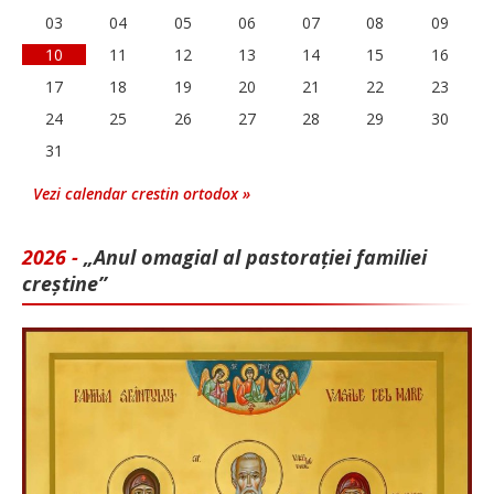
03
04
05
06
07
08
09
10
11
12
13
14
15
16
17
18
19
20
21
22
23
24
25
26
27
28
29
30
31
Vezi calendar crestin ortodox »
2026 -
„Anul omagial al pastorației familiei
creștine”