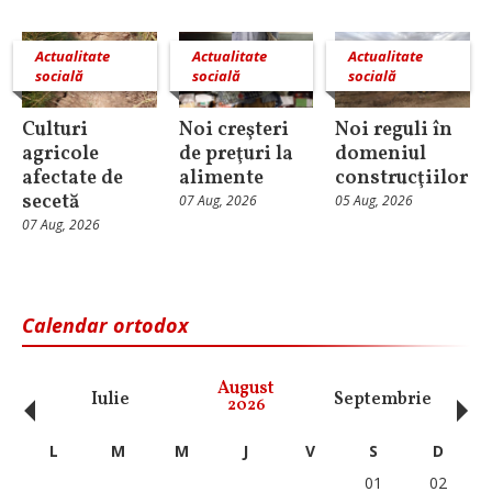
Actualitate
Actualitate
Actualitate
socială
socială
socială
Culturi
Noi creşteri
Noi reguli în
agricole
de preţuri la
domeniul
afectate de
alimente
construcţiilor
secetă
07 Aug, 2026
05 Aug, 2026
07 Aug, 2026
Calendar ortodox
‹
›
August
Iulie
Septembrie
O
2026
L
M
M
J
V
S
D
01
02