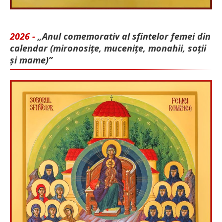
2026 -
„Anul comemorativ al sfintelor femei din
calendar (mironosițe, mu­cenițe, monahii, soții
și mame)”