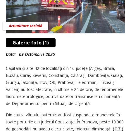
Actualitate socială
Galerie foto (1)
Data:
09 Octombrie 2025
Capitala și alte 42 de localităţi din 16 judeţe (Argeş, Brăila,
Buzău, Caraş-Severin, Constanţa, Călăraşi, Dâmboviţa, Galaţi,
Giurgiu, Ialomiţa, Ilfov, Olt, Prahova, Teleorman, Tulcea şi
Vâlcea) au fost afectate, în ultimele 24 de ore, de fenomenele
hidrometeorologice, potrivit datelor transmise ieri dimineață
de Departamentul pentru Situaţii de Urgenţă.
Din cauza vântului puternic au fost suspendate manevrele în
toate porturile din judeţul Constanţa. În Prahova, peste 10.000
de gospodării nu aveau electricitate, miercuri dimineaţă.
(C.Z.)