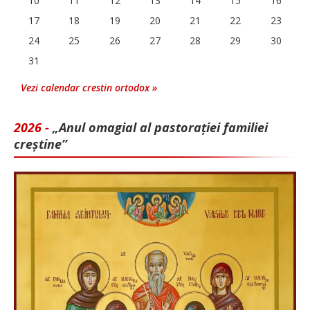
10
11
12
13
14
15
16
17
18
19
20
21
22
23
24
25
26
27
28
29
30
31
Vezi calendar crestin ortodox »
2026 -
„Anul omagial al pastorației familiei
creștine”