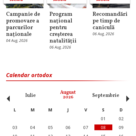
Campanie de
Program
Recomandări
promovare a
naţional
pe timp de
parcurilor
pentru
caniculă
naţionale
creşterea
06 Aug, 2026
natalităţii
04 Aug, 2026
06 Aug, 2026
Calendar ortodox
‹
›
August
Iulie
Septembrie
O
2026
L
M
M
J
V
S
D
01
02
03
04
05
06
07
08
09