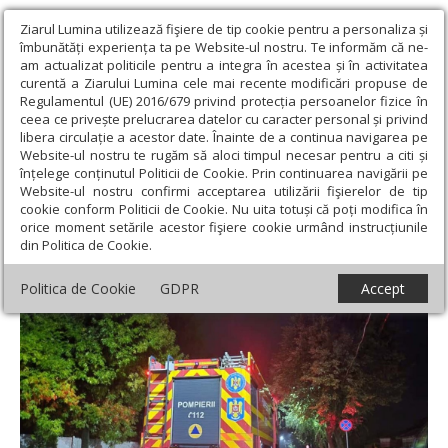
Ziarul Lumina utilizează fişiere de tip cookie pentru a personaliza și
îmbunătăți experiența ta pe Website-ul nostru. Te informăm că ne-
am actualizat politicile pentru a integra în acestea și în activitatea
curentă a Ziarului Lumina cele mai recente modificări propuse de
Regulamentul (UE) 2016/679 privind protecția persoanelor fizice în
ceea ce privește prelucrarea datelor cu caracter personal și privind
libera circulație a acestor date. Înainte de a continua navigarea pe
Website-ul nostru te rugăm să aloci timpul necesar pentru a citi și
Ziarul Lumina
›
Societate
›
Actualitate socială
›
Intervenții ale
înțelege conținutul Politicii de Cookie. Prin continuarea navigării pe
salvatorilor în 16 județe
Website-ul nostru confirmi acceptarea utilizării fişierelor de tip
cookie conform Politicii de Cookie. Nu uita totuși că poți modifica în
Intervenții ale salvatorilor în 16 județe
orice moment setările acestor fişiere cookie urmând instrucțiunile
din Politica de Cookie.
Politica de Cookie
GDPR
Accept