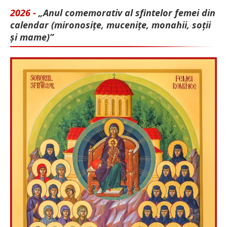
2026 -
„Anul comemorativ al sfintelor femei din
calendar (mironosițe, mu­cenițe, monahii, soții
și mame)”