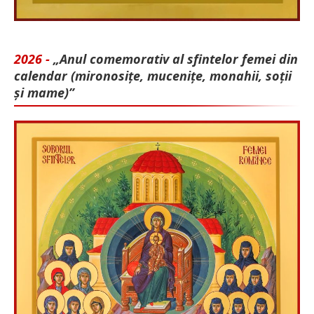
2026 -
„Anul comemorativ al sfintelor femei din
calendar (mironosițe, mu­cenițe, monahii, soții
și mame)”