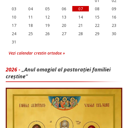
01
02
03
04
05
06
07
08
09
10
11
12
13
14
15
16
17
18
19
20
21
22
23
24
25
26
27
28
29
30
31
Vezi calendar crestin ortodox »
2026 -
„Anul omagial al pastorației familiei
creștine”