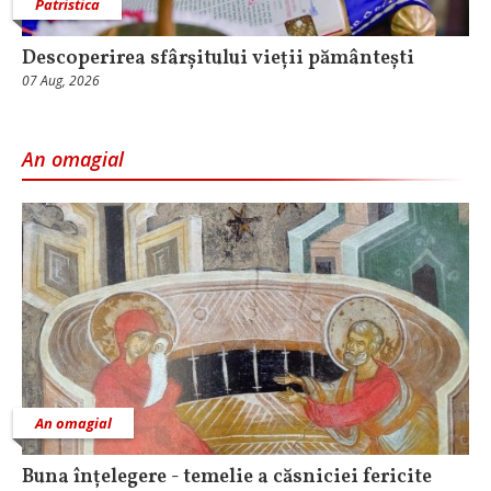
Patristica
Descoperirea sfârșitului vieții pământești
07 Aug, 2026
An omagial
An omagial
Buna înțelegere - temelie a căsniciei fericite