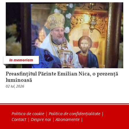
In memoriam
Preasfințitul Părinte Emilian Nica, o prezență
luminoasă
02 Iul, 2026
Politica de cookie
|
Politica de confidențialitate
|
Contact
|
Despre noi
|
Abonamente
|