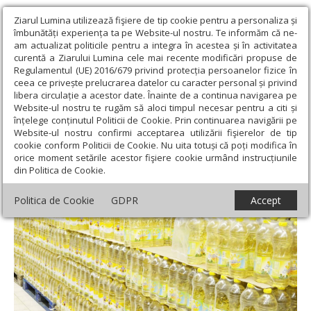
Ziarul Lumina utilizează fişiere de tip cookie pentru a personaliza și
îmbunătăți experiența ta pe Website-ul nostru. Te informăm că ne-
am actualizat politicile pentru a integra în acestea și în activitatea
curentă a Ziarului Lumina cele mai recente modificări propuse de
Regulamentul (UE) 2016/679 privind protecția persoanelor fizice în
ceea ce privește prelucrarea datelor cu caracter personal și privind
libera circulație a acestor date. Înainte de a continua navigarea pe
Website-ul nostru te rugăm să aloci timpul necesar pentru a citi și
Ziarul Lumina
›
Societate
›
Actualitate socială
›
Lista alimentelor
înțelege conținutul Politicii de Cookie. Prin continuarea navigării pe
care rămân cu adaos comercial plafonat
Website-ul nostru confirmi acceptarea utilizării fişierelor de tip
cookie conform Politicii de Cookie. Nu uita totuși că poți modifica în
Lista alimentelor care rămân cu adaos
orice moment setările acestor fişiere cookie urmând instrucțiunile
din Politica de Cookie.
comercial plafonat
Politica de Cookie
GDPR
Accept