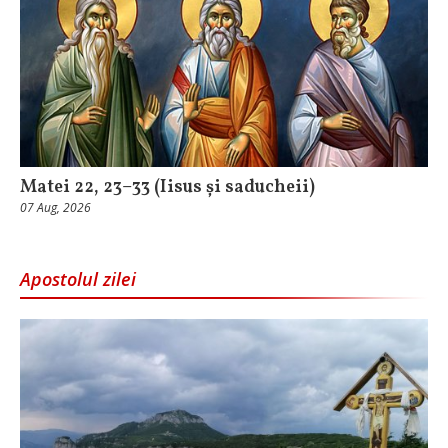
Matei 22, 23–33 (Iisus și saducheii)
07 Aug, 2026
Apostolul zilei