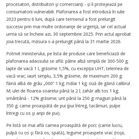
procesa­tori, distribuitori şi comercianţi - și îi protejează pe
consumatorii vulnerabili. Plafonarea a fost introdusă în iulie
2023 pentru 6 luni, după care termenul a fost prelungit
succesiv prin mai multe ordonanţe de urgenţă, iar cel actual
urma să se încheie azi, 30 septembrie 2025. Prin actul aprobat
joia trecută, măsura s-a prelungit până la 31 martie 2026.
Potrivit ministerului, pe lista de produse care beneficiază de
plafonarea adaosului se află: pâine albă simplă de 300-500 g;
lapte de vacă 1 l, grăsime 1,5%, cu excepţia UHT; telemea de
vacă vrac; iaurt simplu, 3,5% grăsime, de maximum 200 g;
făină albă de grâu „000” 1 kg; mălai 1 kg; ouă de găină calibrul
M; ulei de floarea-soarelui până la 2 l; zahăr alb tos 1 kg;
smântână - 12% grăsime; unt până la 250 g; magiun până la
350 g; carne proaspătă de pui (pui întreg, tacâmuri, pulpe
întregi cu os şi aripi de pui).
Pe listă se mai află carnea proaspătă de porc (carne lucru,
pulpă cu os şi fără os, spată), legume proaspete vrac (roşii,