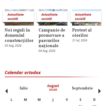
Actualitate
Actualitate
Actualitate
socială
socială
socială
Noi reguli în
Campanie de
Protest al
domeniul
promovare a
oierilor
construcţiilor
parcurilor
31 Iul, 2026
naţionale
05 Aug, 2026
04 Aug, 2026
Calendar ortodox
‹
›
August
Iulie
Septembrie
O
2026
L
M
M
J
V
S
D