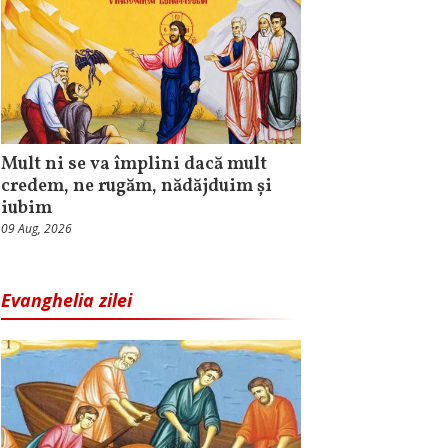
Mult ni se va împlini dacă mult
credem, ne rugăm, nădăjduim și
iubim
09 Aug, 2026
Evanghelia zilei