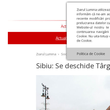
Ziarul Lumina utilizea
informăm că ne-am actu
recente modificări pr
prelucrarea datelor cu
Actualitate religioasă
T
Website-ul nostru te 
continuarea navigării 
Cookie. Nu uita totuși 
Actualitate socială
Sănăta
de Cookie.
Politica de Cookie
Ziarul Lumina
›
Societate
›
Actualitate socială
›
Sibiu: Se deschide Târ
st
Septembrie
Octombrie
Noiembrie
Decembrie
Ianuar