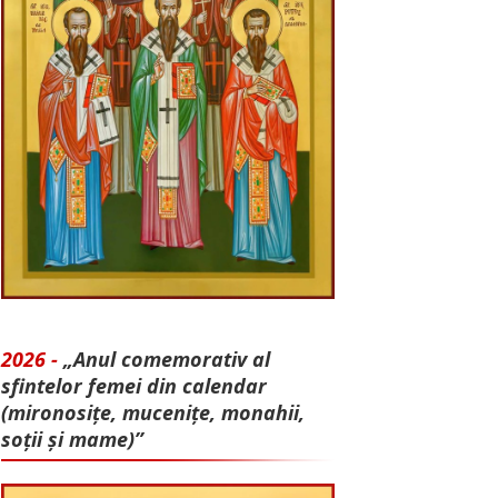
2026 -
„Anul comemorativ al
sfintelor femei din calendar
(mironosițe, mu­cenițe, monahii,
soții și mame)”