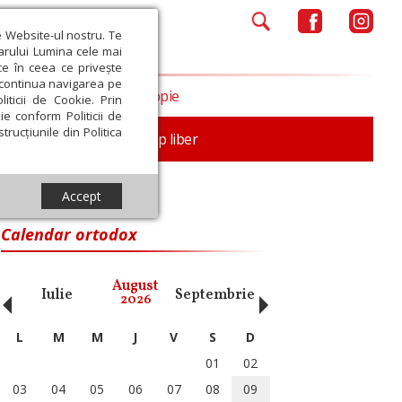
e Website-ul nostru. Te
iarului Lumina cele mai
ce în ceea ce privește
a continua navigarea pe
Opinii
Filantropie
iticii de Cookie. Prin
ie conform Politicii de
trucțiunile din Politica
nță
Familie
Timp liber
Accept
Calendar ortodox
‹
›
August
Iulie
Septembrie
Octombrie
Noiembri
2026
L
M
M
J
V
S
D
01
02
03
04
05
06
07
08
09