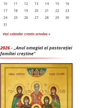
10
11
12
13
14
15
16
17
18
19
20
21
22
23
24
25
26
27
28
29
30
31
Vezi calendar crestin ortodox »
2026 -
„Anul omagial al pastorației
familiei creștine”