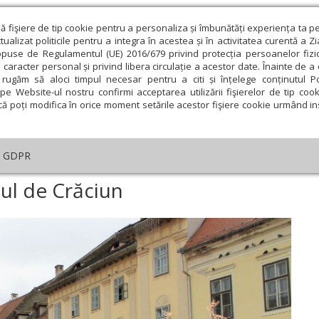
ză fişiere de tip cookie pentru a personaliza și îmbunătăți experiența ta p
alizat politicile pentru a integra în acestea și în activitatea curentă a Z
opuse de Regulamentul (UE) 2016/679 privind protecția persoanelor fizi
 caracter personal și privind libera circulație a acestor date. Înainte de 
eologie și spiritualitate
Educaţie și Cultură
Societate
rugăm să aloci timpul necesar pentru a citi și înțelege conținutul Pol
pe Website-ul nostru confirmi acceptarea utilizării fişierelor de tip cook
că poți modifica în orice moment setările acestor fişiere cookie urmând ins
te
Analiză
Reportaj
Psihologie
Religie și știi
GDPR
Sibiu: Se deschide Târgul de Crăciun
gul de Crăciun
ie
Februarie
Martie
Aprilie
Mai
Iunie