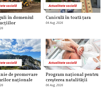
tate socială
Actualitate socială
guli în domeniul
Caniculă în toată ţara
ucţiilor
04 Aug, 2026
026
tate socială
Actualitate socială
nie de promovare
Program naţional pentru
urilor naţionale
creşterea natalităţii
026
06 Aug, 2026