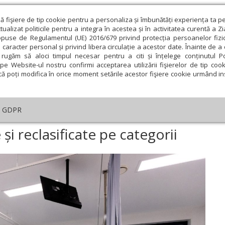
ză fişiere de tip cookie pentru a personaliza și îmbunătăți experiența ta p
alizat politicile pentru a integra în acestea și în activitatea curentă a Z
opuse de Regulamentul (UE) 2016/679 privind protecția persoanelor fizi
 caracter personal și privind libera circulație a acestor date. Înainte de 
eologie și spiritualitate
Educaţie și Cultură
Societate
rugăm să aloci timpul necesar pentru a citi și înțelege conținutul Pol
pe Website-ul nostru confirmi acceptarea utilizării fişierelor de tip cook
că poți modifica în orice moment setările acestor fişiere cookie urmând ins
te
Analiză
Reportaj
Psihologie
Religie și știi
GDPR
Spitalele vor fi evaluate și reclasificate pe categorii
 și reclasificate pe categorii
ie
Februarie
Martie
Aprilie
Mai
Iunie