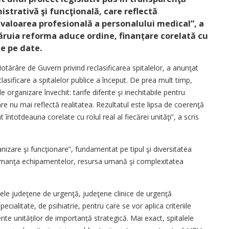
istrativă şi funcţională, care reflectă
u valoarea profesională a personalului medical”, a
 căruia reforma aduce ordine, finanțare corelată cu
te pe date.
 Hotărâre de Guvern privind reclasificarea spitalelor, a anunţat
asificare a spitalelor publice a început. De prea mult timp,
rganizare învechit: tarife diferite şi inechitabile pentru
care nu mai reflectă realitatea. Rezultatul este lipsa de coerenţă
t întotdeauna corelate cu rolul real al fiecărei unităţi”, a scris
nizare şi funcţionare”, fundamentat pe tipul şi diversitatea
rformanţa echipamentelor, resursa umană şi complexitatea
alele judeţene de urgenţă, judeţene clinice de urgenţă
ecialitate, de psihiatrie, pentru care se vor aplica criteriile
nte unităților de importanță strategică. Mai exact, spitalele