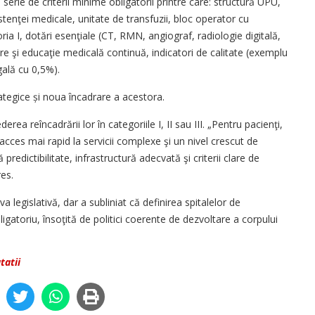
 serie de criterii minime obligatorii printre care: structură UPU,
istenţei medicale, unitate de transfuzii, bloc operator cu
ia I, dotări esenţiale (CT, RMN, angiograf, radiologie digitală,
re şi educaţie medicală continuă, indicatori de calitate (exemplu
gală cu 0,5%).
trategice și noua încadrare a acestora.
rea reîncadrării lor în categoriile I, II sau III. „Pentru pacienţi,
acces mai rapid la servicii complexe şi un nivel crescut de
redictibilitate, infrastructură adecvată şi criterii clare de
res.
a legislativă, dar a subliniat că definirea spitalelor de
igatoriu, însoţită de politici coerente de dezvoltare a corpului
tatii