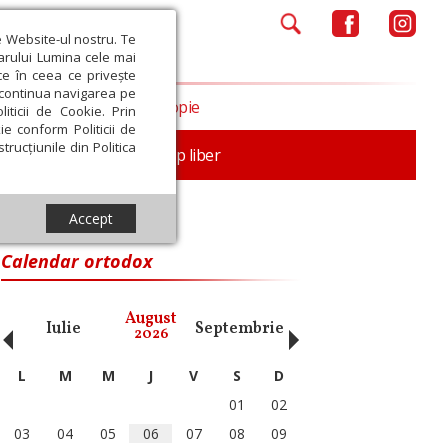
e Website-ul nostru. Te
iarului Lumina cele mai
ce în ceea ce privește
a continua navigarea pe
Opinii
Filantropie
iticii de Cookie. Prin
ie conform Politicii de
trucțiunile din Politica
nță
Familie
Timp liber
Accept
Calendar ortodox
‹
›
August
Iulie
Septembrie
Octombrie
Noiembri
2026
L
M
M
J
V
S
D
01
02
03
04
05
06
07
08
09