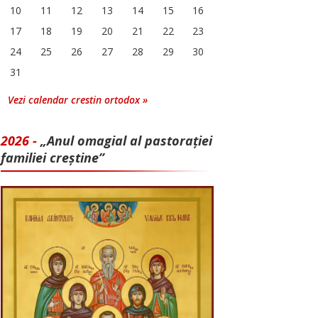
10
11
12
13
14
15
16
17
18
19
20
21
22
23
24
25
26
27
28
29
30
31
Vezi calendar crestin ortodox »
2026 -
„Anul omagial al pastorației
familiei creștine”