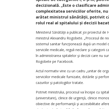
decizională. „Este o clasificare admin
complexitatea serviciilor oferite, n
arătat ministrul sănătății, potrivit
rolul real al spitalului și decizii baza
Ministerul Sănătăţii a publicat joi proiectul de
ministrul Alexandru Rogobete. „Procesul de recl
sistemul sanitar funcţionează după un model de o
serviciile medicale, reguli neclare şi categorii 
în administrarea spitalelor şi decizii care nu sun
Rogobete pe Facebook.
Actul normativ vine cu un cadru „unitar de orga
serviciilor medicale furnizate, dotările şi pe
cazurilor şi patologiilor tratate.
Potrivit ministrului, procesul va începe cu spit
(universitare), clinice de urgenţă, clinice monosp
obiective de performanţă şi accesibilitate afere