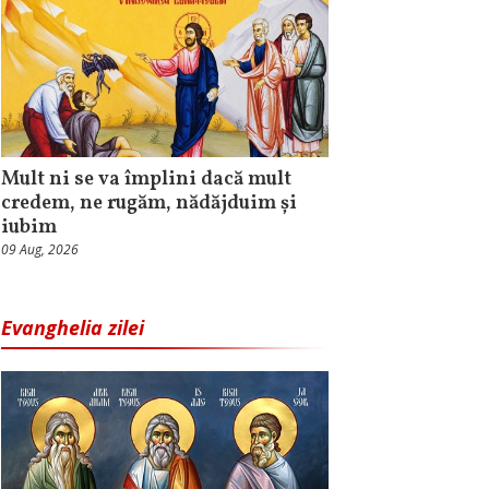
Mult ni se va împlini dacă mult
credem, ne rugăm, nădăjduim și
iubim
09 Aug, 2026
Evanghelia zilei