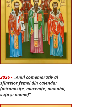
2026 -
„Anul comemorativ al
sfintelor femei din calendar
(mironosițe, mu­cenițe, monahii,
soții și mame)”