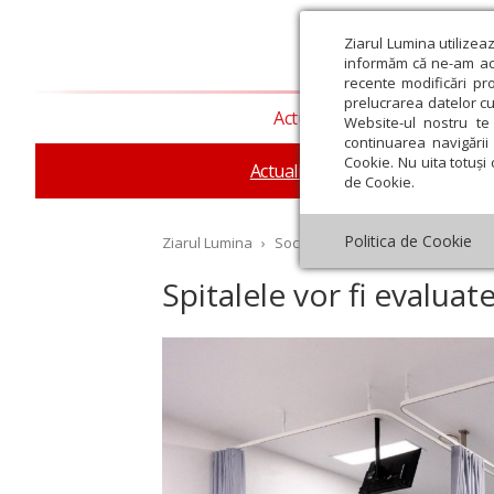
Ziarul Lumina utilizea
informăm că ne-am actu
recente modificări pr
prelucrarea datelor cu
Actualitate religioasă
T
Website-ul nostru te 
continuarea navigării 
Cookie. Nu uita totuși 
Actualitate socială
Sănăta
de Cookie.
Politica de Cookie
Ziarul Lumina
›
Societate
›
Actualitate socială
›
Spitalele vor fi evaluate
st
Septembrie
Octombrie
Noiembrie
Decembrie
Ianuar