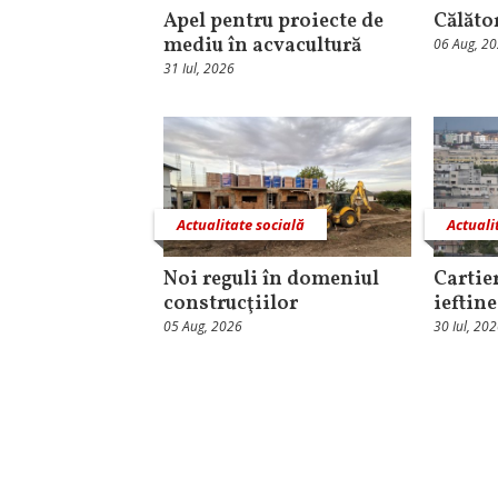
Apel pentru proiecte de
Călăto
mediu în acvacultură
06 Aug, 2
31 Iul, 2026
Actualitate socială
Actuali
Noi reguli în domeniul
Cartie
construcţiilor
ieftin
05 Aug, 2026
30 Iul, 20