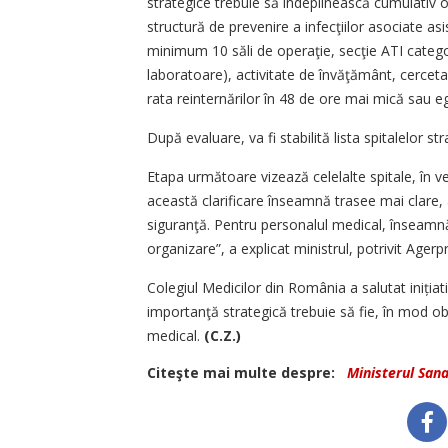
strategice trebuie să îndeplinească cu­mu­lativ o
structură de prevenire a infecţiilor asociate as
minimum 10 săli de operaţie, secţie ATI categor
laboratoare), activitate de învăţământ, cerceta
rata reinternărilor în 48 de ore mai mică sau e
După evaluare, va fi stabilită lista spitalelor s
Etapa următoare vizează celelalte spitale, în vede
această clarificare înseamnă trasee mai clare, 
siguranţă. Pentru personalul medical, înseamnă p
organizare”, a explicat ministrul, potrivit Agerp
Colegiul Medicilor din România a salutat inițiativ
importanţă strategică trebuie să fie, în mod obl
medical.
(C.Z.)
Citeşte mai multe despre:
Ministerul Sana