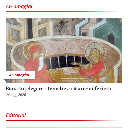
An omagial
An omagial
Buna înțelegere - temelie a căsniciei fericite
04 Aug, 2026
Editorial