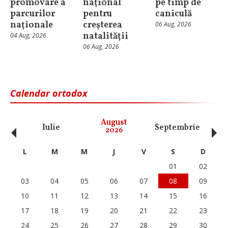
promovare a
naţional
pe timp de
parcurilor
pentru
caniculă
naţionale
creşterea
06 Aug, 2026
natalităţii
04 Aug, 2026
06 Aug, 2026
Calendar ortodox
‹
›
August
Iulie
Septembrie
O
2026
L
M
M
J
V
S
D
01
02
03
04
05
06
07
08
09
10
11
12
13
14
15
16
17
18
19
20
21
22
23
24
25
26
27
28
29
30