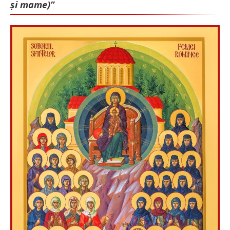
și mame)”