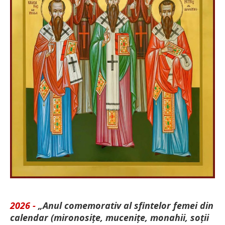
2026 -
„Anul comemorativ al sfintelor femei din
calendar (mironosițe, mu­cenițe, monahii, soții