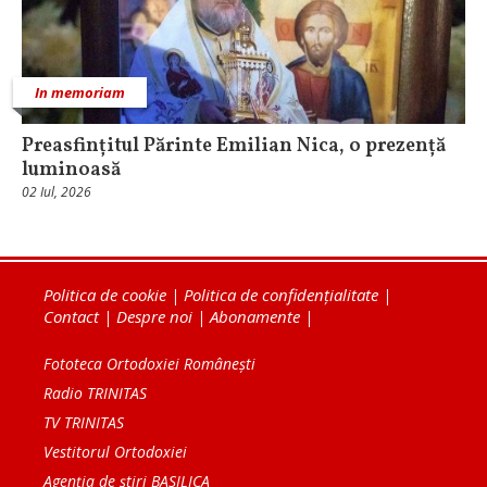
In memoriam
Preasfințitul Părinte Emilian Nica, o prezență
luminoasă
02 Iul, 2026
Politica de cookie
|
Politica de confidențialitate
|
Contact
|
Despre noi
|
Abonamente
|
Fototeca Ortodoxiei Românești
Radio TRINITAS
TV TRINITAS
Vestitorul Ortodoxiei
Agenţia de ştiri BASILICA