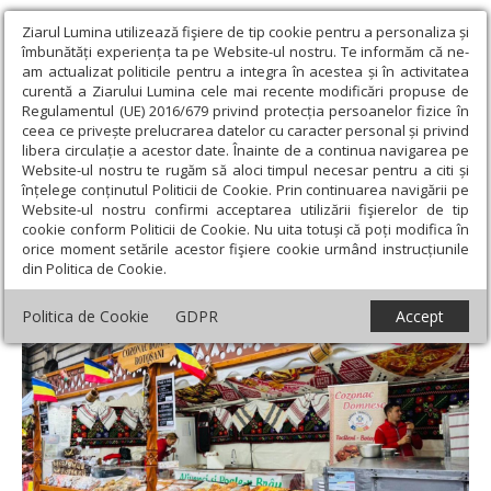
Ziarul Lumina utilizează fişiere de tip cookie pentru a personaliza și
îmbunătăți experiența ta pe Website-ul nostru. Te informăm că ne-
am actualizat politicile pentru a integra în acestea și în activitatea
curentă a Ziarului Lumina cele mai recente modificări propuse de
Regulamentul (UE) 2016/679 privind protecția persoanelor fizice în
ceea ce privește prelucrarea datelor cu caracter personal și privind
libera circulație a acestor date. Înainte de a continua navigarea pe
Website-ul nostru te rugăm să aloci timpul necesar pentru a citi și
Ziarul Lumina
›
Societate
›
Actualitate socială
›
Târg la
înțelege conținutul Politicii de Cookie. Prin continuarea navigării pe
Ministerul Agriculturii
Website-ul nostru confirmi acceptarea utilizării fişierelor de tip
cookie conform Politicii de Cookie. Nu uita totuși că poți modifica în
Târg la Ministerul Agriculturii
orice moment setările acestor fişiere cookie urmând instrucțiunile
din Politica de Cookie.
Politica de Cookie
GDPR
Accept