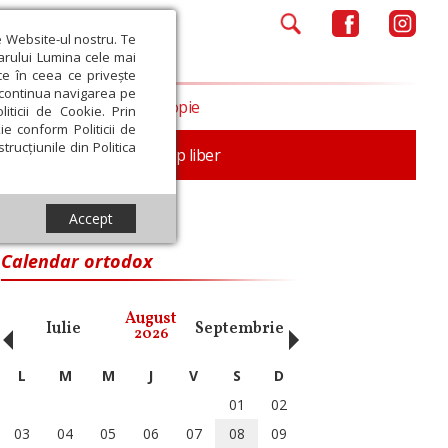
e Website-ul nostru. Te
iarului Lumina cele mai
ce în ceea ce privește
a continua navigarea pe
Opinii
Filantropie
iticii de Cookie. Prin
ie conform Politicii de
trucțiunile din Politica
nță
Familie
Timp liber
Accept
Calendar ortodox
‹
›
August
Iulie
Septembrie
Octombrie
Noiembri
2026
L
M
M
J
V
S
D
01
02
03
04
05
06
07
08
09