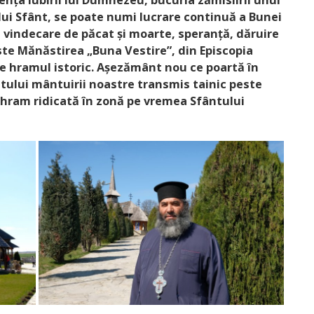
zența iubirii lui Dumnezeu, bucuria zămislirii unui
i Sfânt, se poate numi lucrare continuă a Bunei
, vindecare de păcat și moarte, speranță, dăruire
ste Mănăstirea „Buna Vestire”, din Episcopia
ște hramul istoric. Așezământ nou ce poartă în
tului mântuirii noastre transmis tainic peste
 hram ridicată în zonă pe vremea Sfântului