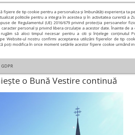
ză fişiere de tip cookie pentru a personaliza și îmbunătăți experiența ta p
alizat politicile pentru a integra în acestea și în activitatea curentă a Z
opuse de Regulamentul (UE) 2016/679 privind protecția persoanelor fizi
 caracter personal și privind libera circulație a acestor date. Înainte de 
eologie și spiritualitate
Educaţie și Cultură
Societate
rugăm să aloci timpul necesar pentru a citi și înțelege conținutul Pol
pe Website-ul nostru confirmi acceptarea utilizării fişierelor de tip cook
că poți modifica în orice moment setările acestor fişiere cookie urmând ins
te
Analiză
Reportaj
Psihologie
Religie și știi
GDPR
ea unde se trăiește o Bună Vestire continuă
iește o Bună Vestire continuă
ie
Februarie
Martie
Aprilie
Mai
Iunie