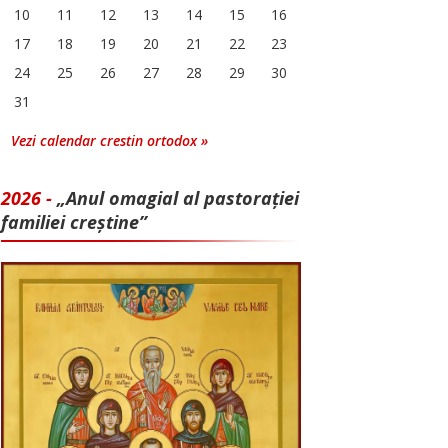
10
11
12
13
14
15
16
17
18
19
20
21
22
23
24
25
26
27
28
29
30
31
Vezi calendar crestin ortodox »
2026 -
„Anul omagial al pastorației
familiei creștine”