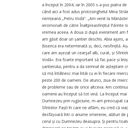
a început în 2004, iar în 2005 s-a pus piatra de t
când aici a fost adus protosinghelul Mina Străi
nemțeană „Petru Vodă”. „Am venit la Mănăstir
ieromonah de către Înaltpreasfințitul Părinte V
vremea aceea. A doua zi după eveniment am fos
am găsit doar un șantier deschis. Abia ajuns, a
Biserica era neterminată și, deci, nesfințită. 
care am așezat un cearşaf alb, curat, și Sfinte
Vodă». Era foarte important să fac pace și linișt
șantierului, pentru a da semnal de așteptare cr
să mă întâlnesc mai întâi cu ei în fiecare mierc
peste 200 de oameni. De atunci, ziua de miercur
de probleme sau de orice altceva. Am continuat
oamenii au început să tot vină. La început mai 
Dumnezeu prin rugăciune, m-am preocupat ca to
Sfintelor Paști în care ne aflăm, eu cred că via
desfășoară într-o anume smerenie, alături de p
cerul și cu Dumnezeu deasupra. Și pentru toate