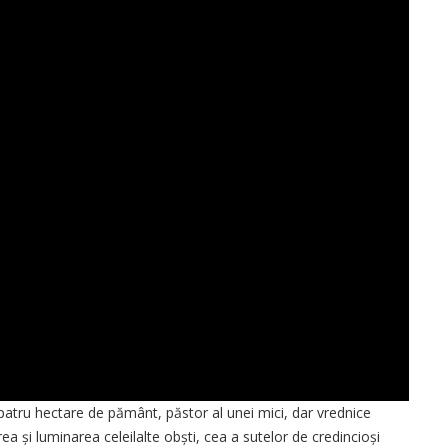
atru hectare de pământ, păstor al unei mici, dar vrednice
jirea și luminarea celeilalte obști, cea a sutelor de credincioși