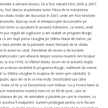
emelie a viitoarei biserici. Ea a fost ridicată între 2006 şi 2007,
nu, fost diacon al părintelui Iustin Pârvu de la mănăstirea
ea «Radu Vodă» din București în 2007, unde am fost hirotonit
arsanufie, Episcop-vicar al Arhiepiscopiei Bucureștilor pe
t trimis cu ascultare în această mănăstire, ca stareț, unde
m pus regulă de rugăciune și am stabilit un program liturgic.
Așa că am slujit prima Liturghie pe Sfânta Masă din beton, pe
le Vase primite de la părintele stareț Nectarie de la «Radu
e în acest loc uitat, frământat de istorie și de lucrările
edincio­șilor care aflaseră despre sosirea noastră. Am început
uri, la ora 19:00, la Sfântul Maslu. Acum vin la această slujbă
i a rămas neclintită în programul liturgic, indiferent de vreme,
 cu Sfânta Liturghie în noaptea de vineri spre sâmbătă. Și
puțini, apoi din ce în ce mai mulți. Deschizând ușa către
ate să fie și să funcționeze cum trebuie. Ca și Postul Mare al
ța în mănăstirea noastră este tot un fel de post, care se
ădurea din jur, de animalele și păsările pe care le creștem, cu
 acestea Îi mulţumim. Suntem privilegiați pentru că în fiecare