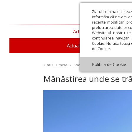
Ziarul Lumina utilizea
informăm că ne-am actu
recente modificări pr
prelucrarea datelor cu
Actualitate religioasă
T
Website-ul nostru te 
continuarea navigării 
Cookie. Nu uita totuși 
Actualitate socială
Sănăta
de Cookie.
Politica de Cookie
Ziarul Lumina
›
Societate
›
Reportaj
›
Mănăstir
Mănăstirea unde se tră
st
Septembrie
Octombrie
Noiembrie
Decembrie
Ianuar