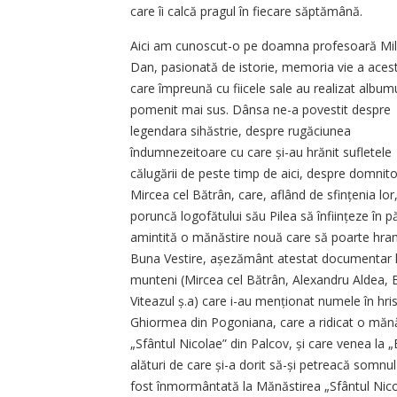
care îi calcă pragul în fiecare săptămână.
Aici am cunoscut-o pe doamna profesoară Mil
Dan, pasionată de istorie, memoria vie a acest
care împreună cu fiicele sale au realizat album
pomenit mai sus. Dânsa ne-a povestit despre
legendara sihăstrie, despre rugăciunea
îndumnezeitoare cu care și-au hrănit sufletele
călugării de peste timp de aici, despre domnito
Mircea cel Bătrân, care, aflând de sfințenia lor
poruncă logofătului său Pilea să înființeze în 
amintită o mănăstire nouă care să poarte hra
Buna Vestire, așezământ atestat documentar la
munteni (Mircea cel Bătrân, Alexandru Aldea, 
Viteazul ș.a) care i-au menționat numele în hr
Ghiormea din Pogoniana, care a ridicat o mănăs
„Sfântul Nicolae” din Palcov, și care venea la „
alături de care și-a dorit să-și petreacă somnul
fost înmormântată la Mănăstirea „Sfântul Nicol