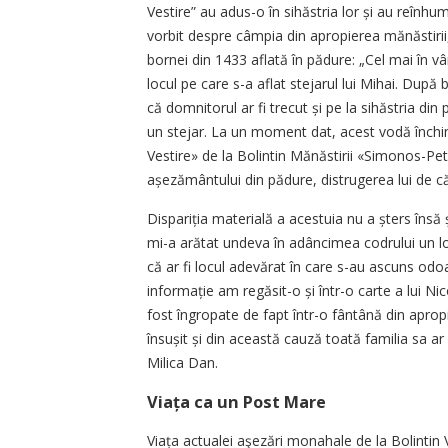
Vestire” au adus-o în sihăstria lor și au reînh
vorbit despre câmpia din apropierea mănăstiri
bornei din 1433 aflată în pădure: „Cel mai în v
locul pe care s-a aflat stejarul lui Mihai. După
că domnitorul ar fi trecut și pe la sihăstria din 
un stejar. La un moment dat, acest vodă înch
Vestire» de la Bolintin Mănăstirii «Simonos-P
așezământului din pădure, distrugerea lui de căt
Dispariția materială a acestuia nu a șters însă ș
mi-a arătat undeva în adâncimea codrului un 
că ar fi locul adevărat în care s-au ascuns odoar
informație am regăsit-o și într-o carte a lui Ni
fost îngropate de fapt într-o fântână din apropi
însușit și din această cauză toată familia sa 
Milica Dan.
Viața ca un Post Mare
Viața actualei aşezări monahale de la Bolintin 