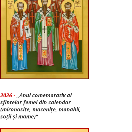
2026 -
„Anul comemorativ al
sfintelor femei din calendar
(mironosițe, mu­cenițe, monahii,
soții și mame)”