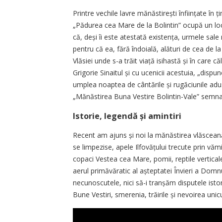
Printre vechile lavre mă­năs­tirești înființate î
„Pădurea cea Mare de la Bolintin” ocupă un loc
că, deși îi este atestată existența, urmele sale
pentru că ea, fără îndoială, alături de cea de la
Vlăsiei unde s-a trăit viață isihastă și în care 
Grigorie Sinaitul și cu ucenicii acestuia, „dis
umplea noaptea de cântările și rugăciunile a
„Mănăstirea Buna Vestire Bolintin-Vale” semna
Istorie, legendă și amintiri
Recent am ajuns și noi la mănăstirea vlăsceană „
se limpezise, apele Ilfovățului trecute prin vămi
copaci Vestea cea Mare, pomii, reptile verticale,
aerul primăvăratic al aștep­­tatei Învieri a Dom
necunoscutele, nici să-i tranșăm disputele isto
Bune Vestiri, smerenia, trăirile și nevoirea unic