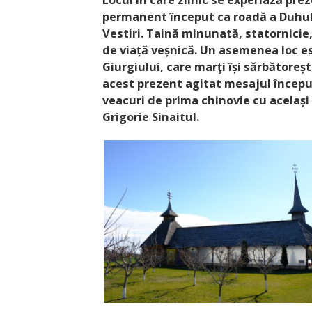
Locul în care zilnic se experiază pre
permanent început ca roadă a Duhulu
Vestiri. Taină minunată, statornicie
de viață veșnică. Un asemenea loc e
Giurgiului, care marţi își sărbătore
acest prezent agitat mesajul începu
veacuri de prima chinovie cu același
Grigorie Sinaitul.