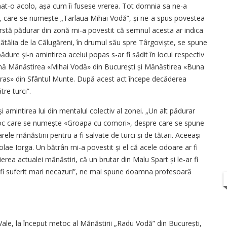
umat-o acolo, așa cum îi fusese vrerea. Tot domnia sa ne-a
i, care se numește „Tarlaua Mihai Vodă”, și ne-a spus povestea
ârstă pădurar din zonă mi-a povestit că semnul acesta ar indica
 bătălia de la Călugăreni, în drumul său spre Târgoviște, se spune
pădure și-n amintirea acelui popas s-ar fi sădit în locul respectiv
ină Mănăstirea «Mihai Vodă» din București și Mănăstirea «Buna
etras» din Sfântul Munte. După acest act începe decăderea
re turci”.
i amintirea lui din mentalul colectiv al zonei. „Un alt pădurar
loc care se nu­mește «Groapa cu comori», despre care se spune
ele mănăstirii pentru a fi salvate de turci și de tătari. Aceeași
colae Iorga. Un bătrân mi-a povestit și el că acele odoare ar fi
erea actualei mănăstiri, că un brutar din Malu Spart și le-ar fi
ar fi suferit mari necazuri”, ne mai spune doamna profesoară
Vale, la început metoc al Mănăstirii „Radu Vodă” din București,