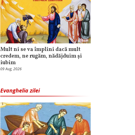
Mult ni se va împlini dacă mult
credem, ne rugăm, nădăjduim și
iubim
09 Aug, 2026
Evanghelia zilei