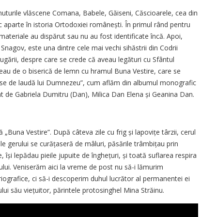
n ținuturile vlăscene Comana, Babele, Găiseni, Căscioarele, cea din
 aparte în istoria Ortodoxiei românești. În primul rând pentru
 materiale au dispărut sau nu au fost identificate încă. Apoi,
 Snagov, este una dintre cele mai vechi sihăstrii din Codrii
călugării, despre care se crede că aveau legături cu Sfântul
puneau de o biserică de lemn cu hramul Buna Vestire, care se
duse de laudă lui Dumnezeu”, cum aflăm din albumul monografic
t de Gabriela Dumitru (Dan), Milica Dan Elena și Geanina Dan.
Buna Vestire”. După câteva zile cu frig și lapovițe târzii, cerul
le gerului se cură­țaseră de mâluri, păsările trâmbițau prin
 își lepădau pieile jupuite de înghe­țuri, și toată suflarea respira
nului. Veniserăm aici la vreme de post nu să-i lămurim
riografice, ci să-i descoperim duhul lucrător al permanentei ei
ului său viețuitor, părintele protosinghel Mina Străinu.