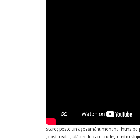
Stareț peste un așezământ monahal întins pe p
„obști civile”, alături de care trudește întru slu