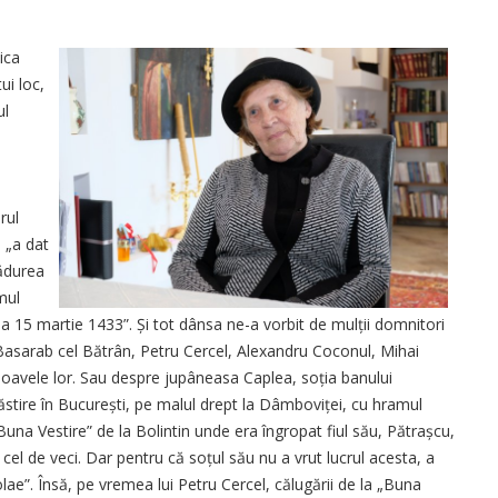
ica
ui loc,
ul
rul
, „a dat
pădurea
mul
 15 martie 1433”. Și tot dânsa ne-a vorbit de mulții domnitori
Basarab cel Bătrân, Petru Cercel, Alexandru Coconul, Mihai
isoavele lor. Sau despre jupâneasa Caplea, soția banului
tire în Bucu­rești, pe malul drept la Dâmboviței, cu hramul
Buna Vestire” de la Bolintin unde era îngropat fiul său, Pătrașcu,
 cel de veci. Dar pentru că soțul său nu a vrut lucrul acesta, a
ae”. Însă, pe vremea lui Petru Cercel, călugării de la „Buna