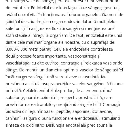
mai subțiri vase de sânge, peretele lor este reprezentat doar
de endoteliu. Endoteliul este interfața dintre sânge și țesuturi,
având un rol vital în funcționarea tuturor organelor. Oamenii de
știință îl descriu drept un organ endocrin datorită multiplelor
sale funcții în asigurarea fluxului sangvin și menținerea unei
stări stabile a întregului organism. De fapt, endoteliul este unul
dintre cele mai mari organe ale noastre, cu o suprafață de
3.000-6.000 metri pătrați. Celulele endoteliale controlează
două procese foarte importante, vasoconstricția și
vasodilatația, cu alte cuvinte, contracția și relaxarea vaselor de
sânge. Ele mențin un diametru optim al vaselor de sânge astfel
încât curgerea sângelui să se realizeze cu ușurință, iar
presiunea acestuia asupra pereților vaselor sangvine să fie una
potrivită. Celulele endoteliale produc, de asemenea, două
substanțe, numite oxid nitric, respectiv prostaciclină, care
previn formarea trombilor, menținând sângele fluid. Compușii
bioactivi din leguminoase - peptide, saponine, izoflavone,
taninuri - asigură o bună funcționare a endoteliului, stimulând
sinteza de oxid nitric. Disfuncția endotelială predispune la