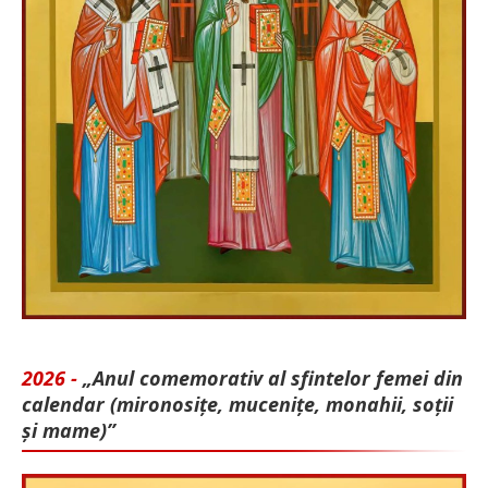
2026 -
„Anul comemorativ al sfintelor femei din
calendar (mironosițe, mu­cenițe, monahii, soții
și mame)”