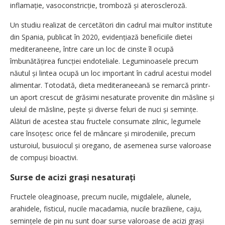
inflamație, vasoconstricție, tromboză și ateroscleroză.
Un studiu realizat de cercetători din cadrul mai multor institute
din Spania, publicat în 2020, evidențiază beneficiile dietei
mediteraneene, între care un loc de cinste îl ocupă
îmbunătățirea funcției endoteliale. Leguminoasele precum
năutul și lintea ocupă un loc important în cadrul acestui model
alimentar. Totodată, dieta mediteraneeană se remarcă printr-
un aport crescut de grăsimi nesaturate provenite din măsline și
uleiul de măsline, pește și diverse feluri de nuci și semințe.
Alături de acestea stau fructele consumate zilnic, legumele
care însoțesc orice fel de mâncare și mirodeniile, precum
usturoiul, busuiocul și oregano, de asemenea surse valoroase
de compuși bioactivi.
Surse de acizi grași nesaturați
Fructele oleaginoase, precum nucile, migdalele, alunele,
arahidele, fisticul, nucile macadamia, nucile braziliene, caju,
semințele de pin nu sunt doar surse valoroase de acizi grași