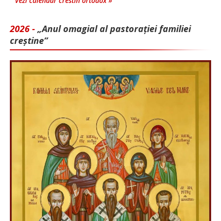
Vezi calendar crestin ortodox »
2026 -
„Anul omagial al pastorației familiei
creștine”