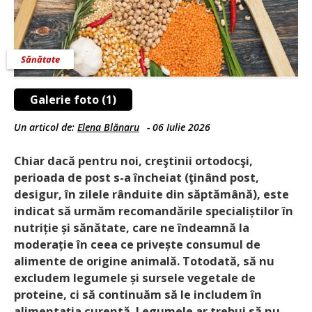
Sănătate
Galerie foto (1)
Un articol de:
Elena Blănaru
-
06 Iulie 2026
Chiar dacă pentru noi, creştinii ortodocşi,
perioada de post s-a încheiat (ţinând post,
desigur, în zilele rânduite din săptămână), este
indicat să urmăm recomandările specialiștilor în
nutriție și sănătate, care ne îndeamnă la
moderație în ceea ce privește consumul de
alimente de origine animală. Totodată, să nu
excludem legumele și sursele vegetale de
proteine, ci să continuăm să le includem în
alimentaţia curentă. Legumele ar trebui să nu