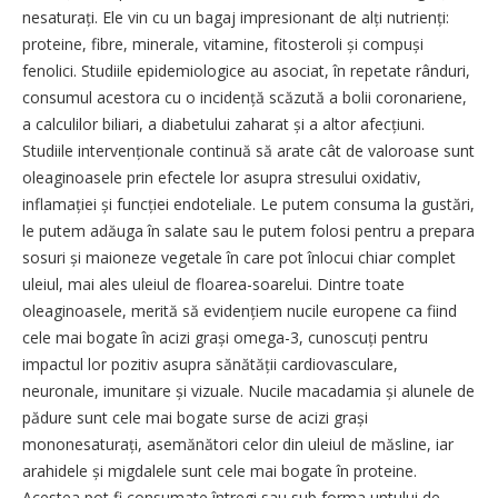
nesaturați. Ele vin cu un bagaj impresionant de alți nutrienți:
proteine, fibre, minerale, vitamine, fitosteroli și compuși
fenolici. Studiile epidemiologice au asociat, în repetate rânduri,
consumul acestora cu o incidență scăzută a bolii coronariene,
a calculilor biliari, a diabetului zaharat și a altor afecțiuni.
Studiile intervenționale continuă să arate cât de valoroase sunt
oleaginoasele prin efectele lor asupra stresului oxidativ,
inflamației și funcției endoteliale. Le putem consuma la gustări,
le putem adăuga în salate sau le putem folosi pentru a prepara
sosuri și maioneze vegetale în care pot înlocui chiar complet
uleiul, mai ales uleiul de floarea-soarelui. Dintre toate
oleaginoasele, merită să evidențiem nucile europene ca fiind
cele mai bogate în acizi grași omega-3, cunoscuți pentru
impactul lor pozitiv asupra sănătății cardiovasculare,
neuronale, imunitare și vizuale. Nucile macadamia și alunele de
pădure sunt cele mai bogate surse de acizi grași
mononesaturați, asemănători celor din uleiul de măsline, iar
arahidele și migdalele sunt cele mai bogate în proteine.
Acestea pot fi consumate întregi sau sub forma untului de