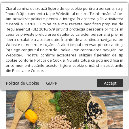
Ziarul Lumina utilizează fişiere de tip cookie pentru a personaliza și
îmbunătăți experiența ta pe Website-ul nostru. Te informăm că ne-
am actualizat politicile pentru a integra în acestea și în activitatea
curentă a Ziarului Lumina cele mai recente modificări propuse de
Regulamentul (UE) 2016/679 privind protecția persoanelor fizice în
ceea ce privește prelucrarea datelor cu caracter personal și privind
libera circulație a acestor date. Înainte de a continua navigarea pe
Website-ul nostru te rugăm să aloci timpul necesar pentru a citi și
Ziarul Lumina
›
Societate
›
Sănătate
›
Beneficiile consumului de
înțelege conținutul Politicii de Cookie. Prin continuarea navigării pe
leguminoase şi oleaginoase
Website-ul nostru confirmi acceptarea utilizării fişierelor de tip
cookie conform Politicii de Cookie. Nu uita totuși că poți modifica în
Beneficiile consumului de leguminoase şi
orice moment setările acestor fişiere cookie urmând instrucțiunile
din Politica de Cookie.
oleaginoase
Politica de Cookie
GDPR
Accept