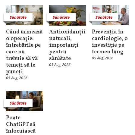
Sănătate
Sănătate
Sănătate
Când urmează
Antioxidanţii
Prevenția în
o operație:
naturali,
cardiologie, o
întrebările pe
importanţi
investiție pe
care nu
pentru
termen lung
trebuie să vă
sănătate
05 Aug, 2026
temeți să le
03 Aug, 2026
puneți
05 Aug, 2026
Sănătate
Poate
ChatGPT să
înlocuiască