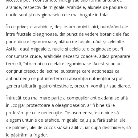
arahide, respectiv de migdale. Arahidele, alunele de pădure și
nucile sunt și oleaginoasele cele mai bogate în folat.
În ce privește arahidele, deși le-am amintit aici, numărându-le
între fructele oleaginoase, din punct de vedere botanic ele fac
parte dintre leguminoase, alături de fasole, năut și celelalte.
Astfel, dacă migdalele, nucile și celelalte oleaginoase pot fi
consumate crude, arahidele necesită coacere, adică preparare
termică, întocmai cu celelalte leguminoase. Acestea au un
conținut crescut de lectine, substanțe care acționează ca
antinutrienți ce pot interfera cu absorbția nutrienților și pot
genera tulburări gastrointestinale, precum vomă și/ sau diaree.
Întrucât cea mai mare parte a compușilor antioxidanți se află
în „cojița” protectoare a oleaginoaselor, ar fi bine să le
preferăm pe cele nedecojite. De asemenea, este bine să
alegem unturile de arahide, migdale, caju ș.a. fără zahăr, ulei
de palmier, ulei de cocos și/ sau aditivi, iar după deschidere, să
le păstrăm la frigider.