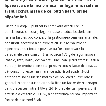
lipsească de la nici o masă, iar leguminoasele ar
trebui consumate de cel puțin patru ori pe
săptămână.
Un studiu amplu, publicat în primăvara acestui an, a
concluzionat că soia și leguminoasele, adică boabele din
familia fasolei, pot contribui la gestionarea tensiunii arteriale,
consumul acestora fiind asociat cu un risc mai mic de
hipertensiune. Efectele pozitive au fost observate la
persoanele care consumă zilnic circa 170 g de leguminoase
(fasole, linte, năut), echivalentul unei căni și trei sferturi, sau a
60-80 g de produse din soia, precum tofu și lapte de soia. Cu
cât consumul este mai mare, cu atât riscul scade. Studii
anterioare indică un risc mai mic de boli cardiovasculare în
general, hipertensiunea arterială fiind un factor de risc major
pentru acestea. Între 1990 și 2019, prevalența hipertensiunii
arteriale a crescut cu 115%, fiind totodată cel mai important
factor de risc modificabil.