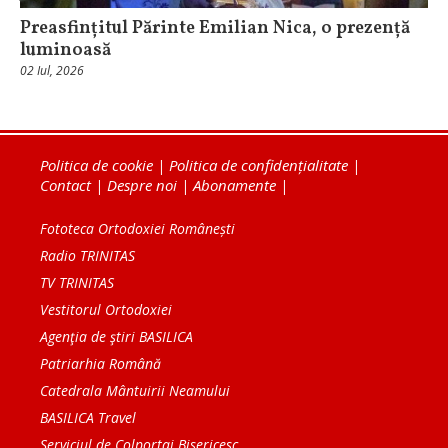
Preasfințitul Părinte Emilian Nica, o prezență
luminoasă
02 Iul, 2026
Politica de cookie
|
Politica de confidențialitate
|
Contact
|
Despre noi
|
Abonamente
|
Fototeca Ortodoxiei Românești
Radio TRINITAS
TV TRINITAS
Vestitorul Ortodoxiei
Agenţia de ştiri BASILICA
Patriarhia Română
Catedrala Mântuirii Neamului
BASILICA Travel
Serviciul de Colportaj Bisericesc