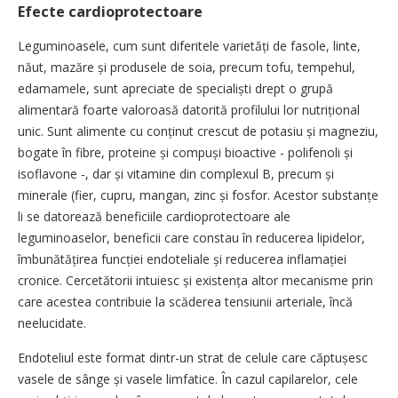
Efecte cardioprotectoare
Leguminoasele, cum sunt diferitele varietăți de fasole, linte,
năut, mazăre și produsele de soia, precum tofu, tempehul,
edamamele, sunt apreciate de specialiști drept o grupă
alimentară foarte valoroasă datorită profilului lor nutrițional
unic. Sunt alimente cu conținut crescut de potasiu și magneziu,
bogate în fibre, proteine și compuși bioactive - polifenoli și
isoflavone -, dar și vitamine din complexul B, precum și
minerale (fier, cupru, mangan, zinc și fosfor. Acestor substanțe
li se datorează beneficiile cardioprotectoare ale
leguminoaselor, beneficii care constau în reducerea lipidelor,
îmbunătățirea funcției endoteliale și reducerea inflamației
cronice. Cercetătorii intuiesc și existența altor mecanisme prin
care acestea contribuie la scăderea tensiunii arteriale, încă
neelucidate.
Endoteliul este format dintr-un strat de celule care căptușesc
vasele de sânge și vasele limfatice. În cazul capilarelor, cele