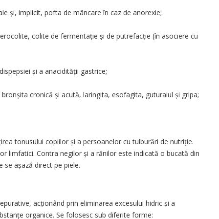
nale și, implicit, pofta de mâncare în caz de anorexie;
erocolite, colite de fermentație și de putre­facție (în asociere cu
spepsiei și a anacidității gastrice;
bronșita cronică și acută, laringita, esofagita, guturaiul și gripa;
ea tonusului copiilor și a persoanelor cu tulburări de nutriție.
r limfatici. Contra negilor și a rănilor este indicată o bucată din
e se așază direct pe piele.
purative, acționând prin eliminarea excesului hidric și a
bstanțe organice. Se folosesc sub diferite forme: