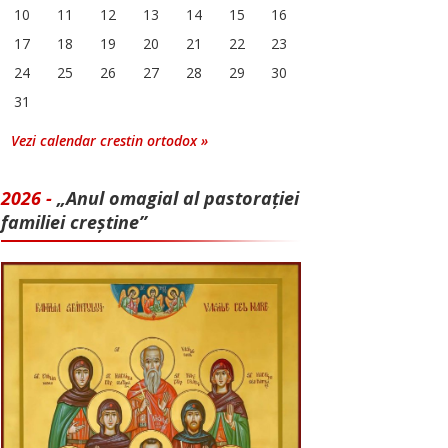
10
11
12
13
14
15
16
17
18
19
20
21
22
23
24
25
26
27
28
29
30
31
Vezi calendar crestin ortodox »
2026 -
„Anul omagial al pastorației
familiei creștine”