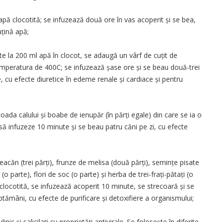
apă clocotită; se infuzează două ore în vas acoperit și se bea,
uțină apă;
te la 200 ml apă în clocot, se adaugă un vârf de cuțit de
emperatura de 400C; se infuzează șase ore și se beau două-trei
re, cu efecte diuretice în edeme renale și cardiace și pentru
da calului și boabe de ienupăr (în părți egale) din care se ia o
 să infuzeze 10 minute și se beau patru căni pe zi, cu efecte
căn (trei părți), frunze de melisa (două părți), semințe pisate
o parte), flori de soc (o parte) și herba de trei-frați-pătați (o
 clocotită, se infuzează acoperit 10 minute, se strecoară și se
ptămâni, cu efecte de purificare și detoxifiere a organismului;
 și salicilați cu proprietăți antivirale. Se fo­losește în diferite