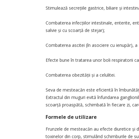
Stimulează secrețiile gastrice, biliare și intesti
Combaterea infecțiilor intestinale, enterite, ent
salvie și cu scoarță de stejar);
Combaterea ascitei (în asociere cu ienupăr), a di
Efecte bune în tratarea unor boli respiratorii ca 
Combaterea obezității și a celulitei.
Seva de mesteacăn este eficientă în îmbunătățir
Extractul din muguri evită înfundarea ganglionilo
scoarță proaspătă, schimbată în fiecare zi, car
Formele de utilizare
Frunzele de mesteacăn au efecte diuretice și de
toxinelor din corp, stimulând schimburile de su