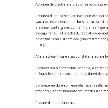
Acțiunea de dizolvare a uraților se asociază exc
Acțiunea diuretică se exercită și prin eliminarea
sau a excesului ionilor de clor și sodiu. Aceste
afecțiuni foarte grave, cum ar fi uremia, hipera
blocajul renal. Tot efectul diuretic al prepara
de origine renală și cardiacă (manifestate prin 
(LDL).
Alte afecțiuni în care s-au constatat efectele 
Combaterea hipertensiunii arteriale, a cardiopa
tulburările caracteristice (amețeli, dureri de ca
Combaterea durerilor reumatismale, a inflamațiil
proprietăților antiinflamatoare, efectul fiind mai
Previne diabetul zaharat;