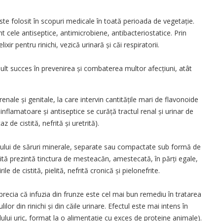
ste folosit în scopuri medicale în toată perioada de vegetație.
 cele antiseptice, antimicrobiene, antibacteriostatice. Prin
ir pentru rinichi, vezică urinară și căi respiratorii.
ult succes în prevenirea și combaterea multor afecțiuni, atât
enale și genitale, la care intervin cantitățile mari de flavonoide
iinflamatoare și antiseptice se curăță tractul renal și urinar de
z de cistită, nefrită și uretrită).
esului de săruri minerale, separate sau compactate sub formă de
ebită prezintă tinctura de mesteacăn, amestecată, în părți egale,
e de cistită, pielită, nefrită cronică și pielonefrite.
ecia că infuzia din frunze este cel mai bun remediu în tratarea
ilor din rinichi și din căile urinare. Efectul este mai intens în
idului uric, format la o alimentație cu exces de proteine animale).