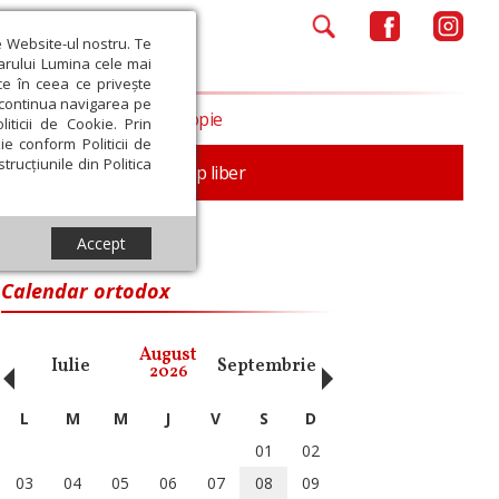
e Website-ul nostru. Te
iarului Lumina cele mai
ce în ceea ce privește
a continua navigarea pe
Opinii
Filantropie
iticii de Cookie. Prin
ie conform Politicii de
trucțiunile din Politica
nță
Familie
Timp liber
Accept
Calendar ortodox
‹
›
August
Iulie
Septembrie
Octombrie
Noiembri
2026
L
M
M
J
V
S
D
01
02
03
04
05
06
07
08
09