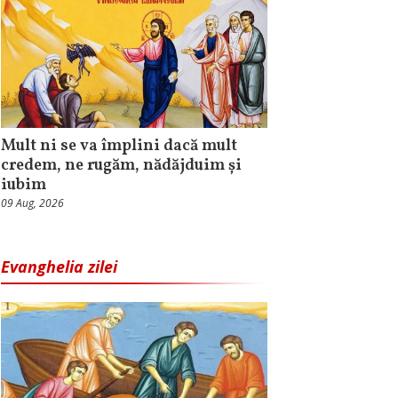
Mult ni se va împlini dacă mult
credem, ne rugăm, nădăjduim și
iubim
09 Aug, 2026
Evanghelia zilei