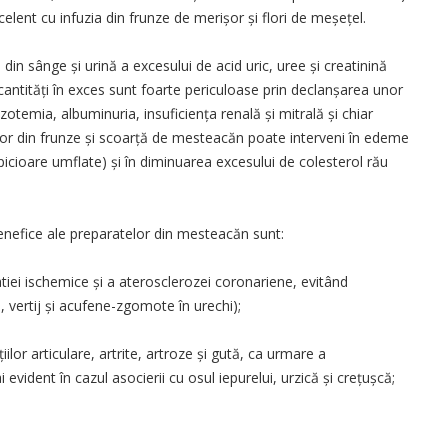
elent cu infuzia din frunze de merișor și flori de meșețel.
 din sânge și urină a excesului de acid uric, uree și creatinină
 cantități în exces sunt foarte periculoase prin declanșarea unor
zotemia, albuminuria, insuficiența renală și mitrală și chiar
telor din frunze și scoarță de mesteacăn poate interveni în edeme
picioare umflate) și în diminuarea excesului de colesterol rău
benefice ale preparatelor din mesteacăn sunt:
tiei ischemice și a aterosclerozei coronariene, evitând
p, vertij și acufene-zgomote în urechi);
or articulare, artrite, artroze și gută, ca urmare a
 evident în cazul asocierii cu osul iepurelui, urzică și crețușcă;