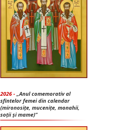
2026 -
„Anul comemorativ al
sfintelor femei din calendar
(mironosițe, mu­cenițe, monahii,
soții și mame)”