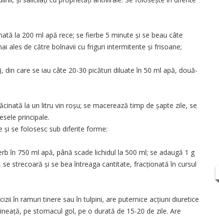
inată la 200 ml apă rece; se fierbe 5 minute și se beau câte
i ales de către bolnavii cu friguri intermitente și frisoane;
, din care se iau câte 20-30 picături diluate în 50 ml apă, două-
ăcinată la un litru vin roșu; se macerează timp de șapte zile, se
sele principale.
e și se folosesc sub diferite forme:
erb în 750 ml apă, până scade lichidul la 500 ml; se adaugă 1 g
 se strecoară și se bea întreaga cantitate, fracționată în cursul
ii în ramuri tinere sau în tulpini, are puternice acțiuni diuretice
i­neață, pe stomacul gol, pe o durată de 15-20 de zile. Are