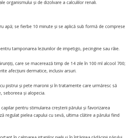
ale organismului și de dizolvare a calculilor renali.
tru apă; se fierbe 10 minute și se aplică sub formă de comprese
entru tamponarea leziunilor de impetigo, pecingine sau râie.
runțiți, care se macerează timp de 14 zile în 100 ml alcool 700;
ite afecțiuni dermatice, inclusiv arsuri.
 cu pistrui și pete maronii și în tratamente care urmăresc să
 seboreea și alopecia.
apilar pentru stimularea creșterii părului și favorizarea
ă regulat pielea capului cu sevă, ultima clătire a părului fiind
ant în calmarea iritațiilor pielii și în întărirea rădăcinii părului.