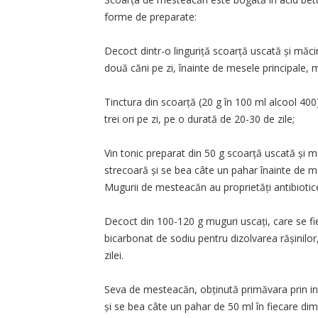
forme de preparate:
Decoct dintr-o linguriță scoar­ță uscată și măc
două căni pe zi, înainte de mesele principale, ma
Tinctura din scoarță (20 g în 100 ml alcool 400)
trei ori pe zi, pe o durată de 20-30 de zile;
Vin tonic preparat din 50 g scoarță uscată și m
strecoară și se bea câte un pahar înainte de me
Mugurii de mesteacăn au pro­prietăți antibiotic
Decoct din 100-120 g muguri uscați, care se fi
bicarbonat de sodiu pentru dizolvarea rășinilor,
zilei.
Seva de mesteacăn, obținută primăvara prin inciz
și se bea câte un pahar de 50 ml în fiecare dim