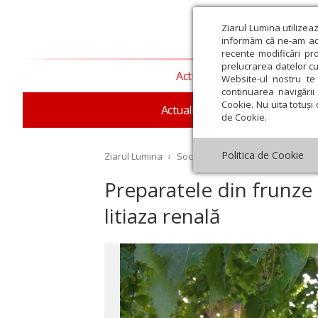
Ziarul Lumina utilizea
informăm că ne-am actu
recente modificări pr
prelucrarea datelor cu
Actualitate religioasă
T
Website-ul nostru te 
continuarea navigării 
Cookie. Nu uita totuși 
Actualitate socială
Sănăta
de Cookie.
Politica de Cookie
Ziarul Lumina
›
Societate
›
Sănătate
›
Preparat
Preparatele din frunze
litiaza renală
st
Septembrie
Octombrie
Noiembrie
Decembrie
Ianuar