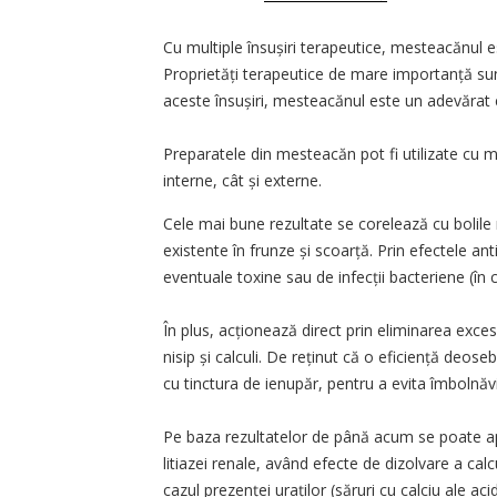
Cu multiple însușiri terapeutice, mesteacănul e
Proprietăți terapeutice de mare importanță sunt
aceste însușiri, mesteacănul este un adevărat elix
Preparatele din mesteacăn pot fi utilizate cu m
interne, cât și externe.
Cele mai bune rezultate se corelează cu bolile r
existente în frunze și scoarță. Prin efectele ant
eventuale toxine sau de infecții bacteriene (în ca
În plus, acționează direct prin eliminarea exc
nisip și calculi. De reținut că o eficiență deos
cu tinctura de ienupăr, pentru a evita îmbolnăviril
Pe baza rezultatelor de până acum se poate apr
litiazei renale, având efecte de dizolvare a calcul
cazul prezenței uraților (săruri cu calciu ale ac