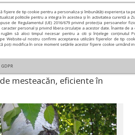
ză fişiere de tip cookie pentru a personaliza și îmbunătăți experiența ta p
alizat politicile pentru a integra în acestea și în activitatea curentă a Z
opuse de Regulamentul (UE) 2016/679 privind protecția persoanelor fizi
 caracter personal și privind libera circulație a acestor date. Înainte de 
eologie și spiritualitate
Educaţie și Cultură
Societate
rugăm să aloci timpul necesar pentru a citi și înțelege conținutul Pol
pe Website-ul nostru confirmi acceptarea utilizării fişierelor de tip cook
că poți modifica în orice moment setările acestor fişiere cookie urmând ins
te
Analiză
Reportaj
Psihologie
Religie și știi
GDPR
ele din frunze de mesteacăn, eficiente în litiaza renală
 de mesteacăn, eficiente în
ie
Februarie
Martie
Aprilie
Mai
Iunie