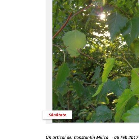
Sănătate
Un articol de:
Constantin Milică
-
06 Feb 2017