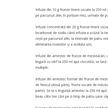
Infuzie din 10 g frunze tinere uscate la 250 ml 
pe parcursul zilei, în porțiuni mici, urmate de p
Infuzie concentrată din 20 g frunze tinere usca
bicarbonat de sodiu când infuzia a scăzut la t
cești pe parcursul zilei, la intervale de patru o
eliminarea toxinelor și a acidului uric;
Infuzie din amestec de frunze de mesteacăn, coa
lingură cu vârf la 250 ml apă clocotită, se lasă
multiple;
Infuzie din amestec format din frunze de mestea
de fenicul (două părți), fructe uscate de măceș (
parte). Se ia o linguriță amestec la 250 ml apă
beau câte trei căni pe zi timp de patru-șase să
Scoarța de mesteacăn este bogată în acid betulinic