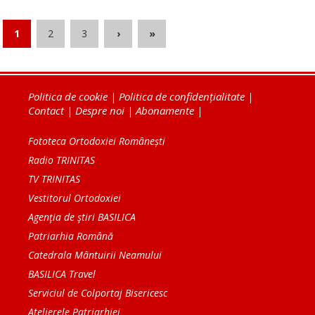
1
2
3
›
»
Politica de cookie
|
Politica de confidențialitate
|
Contact
|
Despre noi
|
Abonamente
|
Fototeca Ortodoxiei Românești
Radio TRINITAS
TV TRINITAS
Vestitorul Ortodoxiei
Agenţia de ştiri BASILICA
Patriarhia Română
Catedrala Mântuirii Neamului
BASILICA Travel
Serviciul de Colportaj Bisericesc
Atelierele Patriarhiei