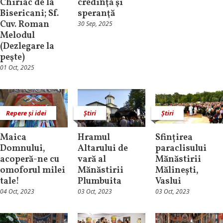
Chiriac de la
credinţă şi
Bisericani; Sf.
speranţă
Cuv. Roman
30 Sep, 2025
Melodul
(Dezlegare la
peşte)
01 Oct, 2025
Repere și idei
Știri
Știri
Maica
Hramul
Sfințirea
Domnului,
Altarului de
paraclisului
acoperă-ne cu
vară al
Mănăstirii
omoforul milei
Mănăstirii
Mălinești,
tale!
Plumbuita
Vaslui
04 Oct, 2023
03 Oct, 2023
03 Oct, 2023