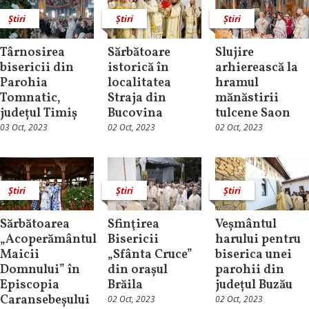
Știri
Știri
Știri
Târnosirea
Sărbătoare
Slujire
bisericii din
istorică în
arhierească la
Parohia
localitatea
hramul
Tomnatic,
Straja din
mănăstirii
județul Timiș
Bucovina
tulcene Saon
03 Oct, 2023
02 Oct, 2023
02 Oct, 2023
Știri
Știri
Știri
Sărbătoarea
Sfinţirea
Veșmântul
„Acoperământul
Bisericii
harului pentru
Maicii
„Sfânta Cruce”
biserica unei
Domnului” în
din orașul
parohii din
Episcopia
Brăila
județul Buzău
Caransebeșului
02 Oct, 2023
02 Oct, 2023