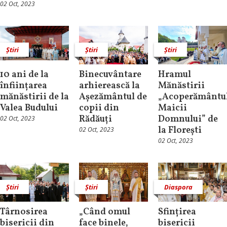
02 Oct, 2023
Știri
Știri
Știri
10 ani de la
Binecuvântare
Hramul
înființarea
arhierească la
Mănăstirii
mănăstirii de la
Așezământul de
„Acoperământu
Valea Budului
copii din
Maicii
Rădăuți
Domnului” de
02 Oct, 2023
la Florești
02 Oct, 2023
02 Oct, 2023
Știri
Știri
Diaspora
Târnosirea
„Când omul
Sfințirea
bisericii din
face binele,
bisericii