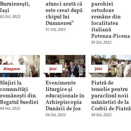
Buruienești,
atunci arată că
parohiei
Iași
este creat după
ortodoxe
chipul lui
române din
02 Oct, 2023
Dumnezeu”
localitatea
italiană
01 Oct, 2023
Potenza‑Picena
05 Oct, 2022
Diaspora
Știri
Știri
Slujiri la
Evenimente
Piatră de
comunități
liturgice și
temelie pentru
românești din
educaționale în
paraclisul noii
Regatul Suediei
Arhiepiscopia
mănăstiri de la
Dunării de Jos
Corbii de Piatră
04 Oct, 2022
04 Oct, 2022
04 Oct, 2022