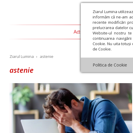
Ziarul Lumina utilizea
informăm că ne-am actu
recente modificări pr
prelucrarea datelor cu
Actualitate religioasă
T
Website-ul nostru te 
continuarea navigării 
Cookie. Nu uita totuși 
de Cookie.
Ziarul Lumina
›
astenie
Politica de Cookie
astenie