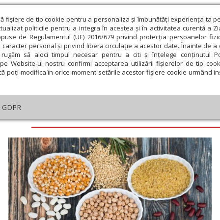
ză fişiere de tip cookie pentru a personaliza și îmbunătăți experiența ta p
alizat politicile pentru a integra în acestea și în activitatea curentă a Z
opuse de Regulamentul (UE) 2016/679 privind protecția persoanelor fizi
 caracter personal și privind libera circulație a acestor date. Înainte de 
eologie și spiritualitate
Educaţie și Cultură
Societate
rugăm să aloci timpul necesar pentru a citi și înțelege conținutul Pol
pe Website-ul nostru confirmi acceptarea utilizării fişierelor de tip cook
că poți modifica în orice moment setările acestor fişiere cookie urmând ins
GDPR