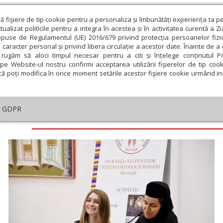
ză fişiere de tip cookie pentru a personaliza și îmbunătăți experiența ta p
alizat politicile pentru a integra în acestea și în activitatea curentă a Z
opuse de Regulamentul (UE) 2016/679 privind protecția persoanelor fizi
 caracter personal și privind libera circulație a acestor date. Înainte de 
eologie și spiritualitate
Educaţie și Cultură
Societate
rugăm să aloci timpul necesar pentru a citi și înțelege conținutul Pol
pe Website-ul nostru confirmi acceptarea utilizării fişierelor de tip cook
că poți modifica în orice moment setările acestor fişiere cookie urmând ins
GDPR