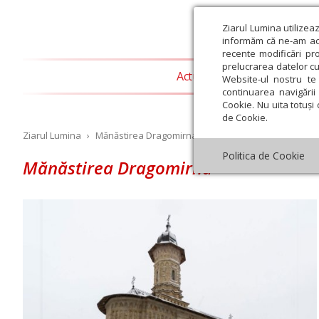
Ziarul Lumina utilizea
informăm că ne-am actu
recente modificări pr
prelucrarea datelor cu
Actualitate religioasă
T
Website-ul nostru te 
continuarea navigării 
Cookie. Nu uita totuși 
de Cookie.
Ziarul Lumina
›
Mănăstirea Dragomirna
Politica de Cookie
Mănăstirea Dragomirna