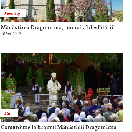
Reportaj
Mănăstirea Dragomirna, „un rai al desfătării”
16 Iun, 2019
Știri
Comuniune la hramul Mănăstirii Dragomirna