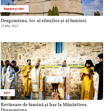
Repere și idei
Dragomirna, loc al sfinților și al luminii
25 Mai, 2023
Știri
Revărsare de lumină și har la Mănăstirea
Dragomirna