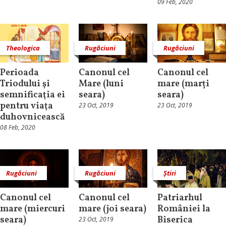
09 Feb, 2020
Theologica
Rugăciuni
Rugăciuni
Perioada
Canonul cel
Canonul cel
Triodului şi
Mare (luni
mare (marți
semnificaţia ei
seara)
seara)
pentru viaţa
23 Oct, 2019
23 Oct, 2019
duhovnicească
08 Feb, 2020
Rugăciuni
Rugăciuni
Știri
Canonul cel
Canonul cel
Patriarhul
mare (miercuri
mare (joi seara)
României la
seara)
Biserica
23 Oct, 2019