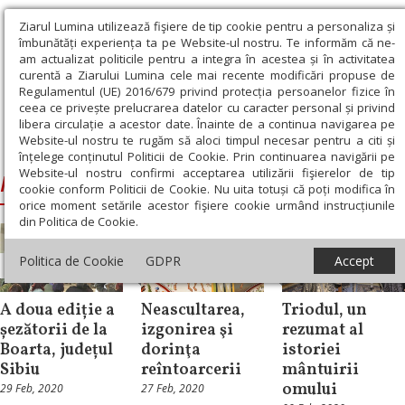
Ziarul Lumina utilizează fişiere de tip cookie pentru a personaliza și
îmbunătăți experiența ta pe Website-ul nostru. Te informăm că ne-
am actualizat politicile pentru a integra în acestea și în activitatea
curentă a Ziarului Lumina cele mai recente modificări propuse de
Regulamentul (UE) 2016/679 privind protecția persoanelor fizice în
ceea ce privește prelucrarea datelor cu caracter personal și privind
libera circulație a acestor date. Înainte de a continua navigarea pe
Website-ul nostru te rugăm să aloci timpul necesar pentru a citi și
Ziarul Lumina
›
Postul Mare
înțelege conținutul Politicii de Cookie. Prin continuarea navigării pe
Website-ul nostru confirmi acceptarea utilizării fişierelor de tip
Postul Mare
cookie conform Politicii de Cookie. Nu uita totuși că poți modifica în
orice moment setările acestor fişiere cookie urmând instrucțiunile
din Politica de Cookie.
Politica de Cookie
GDPR
Accept
Știri
Repere și idei
Liturgica
A doua ediție a
Neascultarea,
Triodul, un
șezătorii de la
izgonirea şi
rezumat al
Boarta, județul
dorinţa
istoriei
Sibiu
reîntoarcerii
mântuirii
omului
29 Feb, 2020
27 Feb, 2020