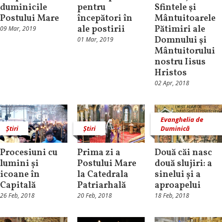
duminicile
pentru
Sfintele şi
Postului Mare
începători în
Mântuitoarele
ale postirii
Pătimiri ale
09 Mar, 2019
Domnului şi
01 Mar, 2019
Mântuitorului
nostru Iisus
Hristos
02 Apr, 2018
Evanghelia de
Știri
Știri
Duminică
Procesiuni cu
Prima zi a
Două căi nasc
lumini și
Postului Mare
două slujiri: a
icoane în
la Catedrala
sinelui și a
Capitală
Patriarhală
aproapelui
26 Feb, 2018
20 Feb, 2018
18 Feb, 2018