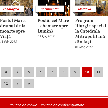
Theologica
Documentar
Moldova
Postul Mare,
Postul cel Mare
Program
drumul de la
- chemare spre
liturgic special
moarte spre
Lumină
la Catedrala
Viață
Mitropolitană
03 Apr, 2017
din Iaşi
18 Feb, 2018
01 Mar, 2017
«
‹
5
6
7
8
9
10
11
12
›
»
Politica de cookie
|
Politica de confidențialitate
|