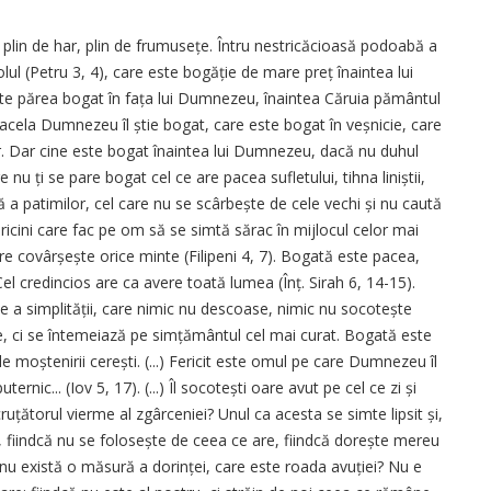
ime plin de har, plin de frumusețe. Întru nestricăcioasă podoabă a
olul (Petru 3, 4), care este bogăție de mare preț înaintea lui
e părea bogat în fața lui Dumnezeu, înaintea Căruia pământul
acela Dumnezeu îl știe bogat, care este bogat în veșnicie, care
lor. Dar cine este bogat înaintea lui Dumnezeu, dacă nu duhul
e nu ți se pare bogat cel ce are pacea sufletului, tihna liniștii,
ă a patimilor, cel care nu se scârbește de cele vechi și nu caută
pricini care fac pe om să se simtă sărac în mijlocul celor mai
 covâr­șește orice minte (Filipeni 4, 7). Bogată este pacea,
l credincios are ca avere toată lumea (Înț. Sirah 6, 14-15).
ie a simplității, care nimic nu descoase, nimic nu socotește
e, ci se întemeiază pe simțământul cel mai curat. Bogată este
e moștenirii cerești. (...) Fericit este omul pe care Dumnezeu îl
rnic... (Iov 5, 17). (...) Îl socotești oare avut pe cel ce zi și
țătorul vierme al zgârceniei? Unul ca acesta se simte lipsit și,
, fiindcă nu se folosește de ceea ce are, fiindcă dorește mereu
nde nu există o măsură a dorinței, care este roada avuției? Nu e