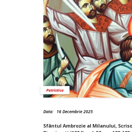
Patristica
Data:
16 Decembrie 2025
Sfântul Ambrozie al Milanului, Scrisori