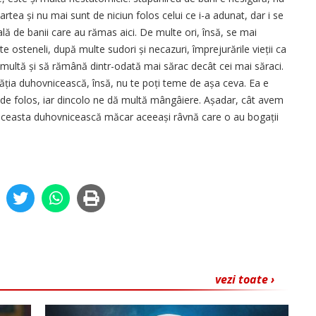
tea și nu mai sunt de niciun folos celui ce i-a adunat, dar i se
ă de banii care au rămas aici. De multe ori, însă, se mai
 osteneli, după multe sudori și necazuri, împrejurările vieții ca
 multă și să rămână dintr-odată mai sărac decât cei mai săraci.
ogăția duhovnicească, însă, nu te poți teme de așa ceva. Ea e
e de folos, iar dincolo ne dă multă mângâiere. Așadar, cât avem
 aceasta duhovnicească măcar aceeași râvnă care o au bogații
vezi toate ›