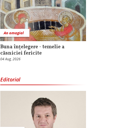
An omagial
Buna înțelegere - temelie a
căsniciei fericite
04 Aug, 2026
Editorial