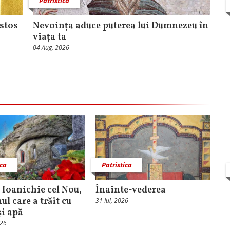
Patristica
istos
Nevoința aduce puterea lui Dumnezeu în
viața ta
04 Aug, 2026
ica
Patristica
. Ioanichie cel Nou,
Înainte-vederea
l care a trăit cu
31 Iul, 2026
și apă
026