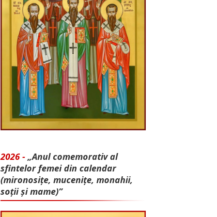
2026 -
„Anul comemorativ al
sfintelor femei din calendar
(mironosițe, mu­cenițe, monahii,
soții și mame)”