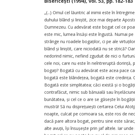
Bise­ricești (1994), vol. 53, pp. 182-183
„(...) Omul cel lăuntric al inimii este în întreg
duhului blând și liniștit, zice mai departe Apost
Dumnezeu. Cu adevărat este bogat cel ce poat
este mic, lumea însăși este îngustă. Numai pe 
strânge nu roadele bogaților, ci pe ale virtuți
blând și liniștit, care niciodată nu se strică? Oar
nedorind nimic, nefiind zguduit de nici o furtun
cele noi, care nu este în neîntreruptă dorință, 
bogați? Bogată cu adevărat este acea pace care
bogată este blândețea, bogată este credința. Ce
Bogată este simplitatea; căci există și o bogăț
contrafăcut, nimic sub bănuială sau înșelăciun
bunătatea, și cel ce o are se găsește în bogățiil
mustră! Să nu disprețuiești certarea Celui Atotpute
noapte, culcat pe comoara sa, este ros de necru
dacă pare altora bogat, pentru sine este sărac
alte avuții, își însu­șește prin jaf altele. Iar u