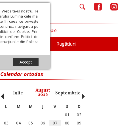
e Website-ul nostru. Te
iarului Lumina cele mai
ce în ceea ce privește
a continua navigarea pe
Opinii
Filantropie
iticii de Cookie. Prin
ie conform Politicii de
trucțiunile din Politica
iturgica
Patristica
Rugăciuni
Accept
Calendar ortodox
‹
›
August
Iulie
Septembrie
Octombrie
Noiembri
2026
L
M
M
J
V
S
D
01
02
03
04
05
06
07
08
09