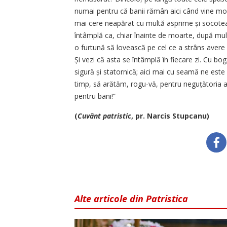
numai pentru că banii rămân aici când vine moar
mai cere neapărat cu multă asprime și socoteal
întâmplă ca, chiar înainte de moarte, după multe
o furtună să lovească pe cel ce a strâns avere
Și vezi că asta se întâmplă în fiecare zi. Cu b
sigură și statornică; aici mai cu seamă ne est
timp, să arătăm, rogu-vă, pentru neguțătoria
pentru bani!”
(
Cuvânt patristic
, pr. Narcis Stupcanu)
Alte articole din Patristica