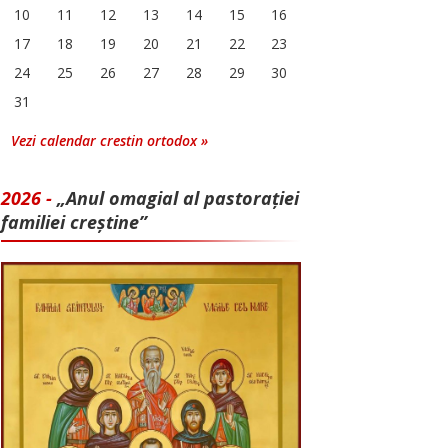
10
11
12
13
14
15
16
17
18
19
20
21
22
23
24
25
26
27
28
29
30
31
Vezi calendar crestin ortodox »
2026 -
„Anul omagial al pastorației
familiei creștine”