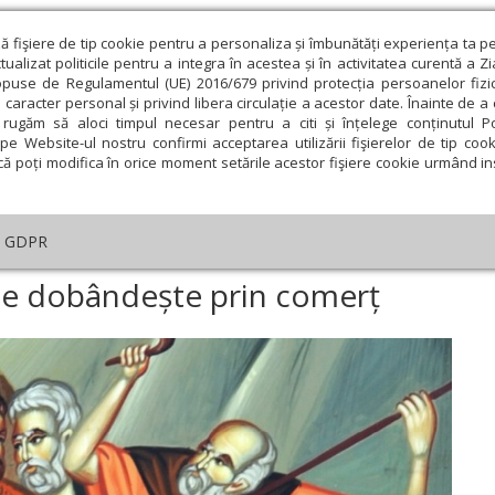
ză fişiere de tip cookie pentru a personaliza și îmbunătăți experiența ta p
alizat politicile pentru a integra în acestea și în activitatea curentă a Z
opuse de Regulamentul (UE) 2016/679 privind protecția persoanelor fizi
 caracter personal și privind libera circulație a acestor date. Înainte de 
eologie și spiritualitate
Educaţie și Cultură
Societate
rugăm să aloci timpul necesar pentru a citi și înțelege conținutul Pol
pe Website-ul nostru confirmi acceptarea utilizării fişierelor de tip cook
că poți modifica în orice moment setările acestor fişiere cookie urmând ins
helia zilei
Evanghelia de Duminică
Theologica
L
GDPR
tica
›
Adevărata bogăție nu se dobândește prin comerț
se dobândește prin comerț
ie
Februarie
Martie
Aprilie
Mai
Iunie