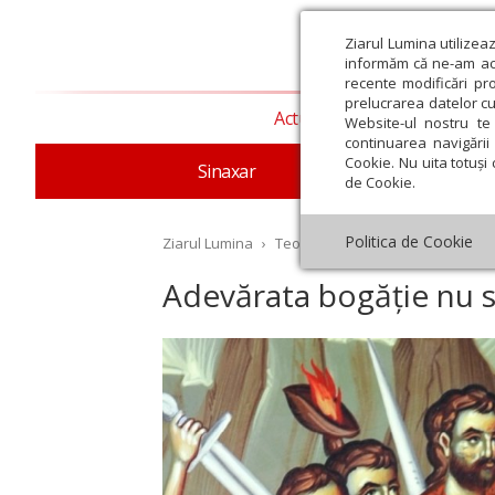
Ziarul Lumina utilizea
informăm că ne-am actu
recente modificări pr
prelucrarea datelor cu
Actualitate religioasă
T
Website-ul nostru te 
continuarea navigării 
Cookie. Nu uita totuși 
Sinaxar
Apostolul zilei
Evang
de Cookie.
Politica de Cookie
Ziarul Lumina
›
Teologie și spiritualitate
›
Patris
Adevărata bogăție nu 
st
Septembrie
Octombrie
Noiembrie
Decembrie
Ianuar