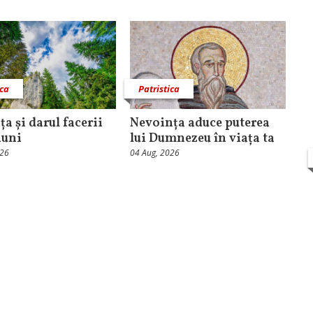
ica
Patristica
a și darul facerii
Nevoința aduce puterea
nuni
lui Dumnezeu în viața ta
026
04 Aug, 2026