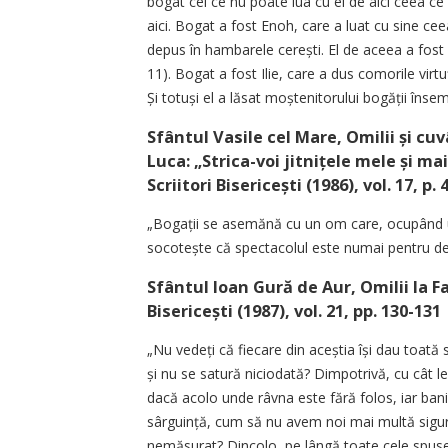
bogat cel ce nu poate lua cu el de aici ceea ce 
aici. Bogat a fost Enoh, care a luat cu sine cee
depus în hambarele cerești. El de aceea a fost 
11). Bogat a fost Ilie, care a dus comorile virtu
Și totuși el a lăsat moștenitorului bogății înse
Sfântul Vasile cel Mare, Omilii și cu
Luca: „Strica-voi jitnițele mele și mai 
Scriitori Biseri­cești (1986), vol. 17, p. 
„Bogații se asemănă cu un om care, ocupând un 
socotește că spectacolul este numai pentru des
Sfântul Ioan Gură de Aur, Omilii la Facer
Bisericești (1987), vol. 21, pp. 130-131
„Nu vedeți că fiecare din aceștia își dau toată s
și nu se satură niciodată? Dimpotrivă, cu cât le
dacă acolo unde râvna este fără folos, iar bani
sârguință, cum să nu avem noi mai multă sigura
nemăsurat? Dincolo, pe lângă toate cele spuse,