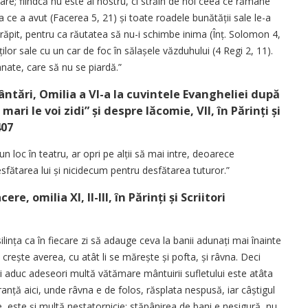
are; fiindcă nu este al nostru, ci străin de noi ceea ce rămâne
a ce a avut (Facerea 5, 21) și toate roadele bunătății sale le-a
răpit, pentru ca răutatea să nu-i schimbe inima (Înț. Solomon 4,
ților sale cu un car de foc în sălașele văzduhului (4 Regi 2, 11).
mnate, care să nu se piardă.”
vântări, Omilia a VI-a la cuvintele Evangheliei după
mari le voi zidi” și despre lăcomie, VII, în Părinți și
407
loc în teatru, ar opri pe alții să mai intre, deoarece
fătarea lui și nicidecum pentru desfătarea tuturor.”
e, omilia XI, II-III, în Părinți și Scriitori
ilința ca în fiecare zi să adauge ceva la banii adunați mai înainte
 crește averea, cu atât li se mărește și pofta, și râvna. Deci
i aduc adeseori multă vătămare mântuirii sufletului este atâta
nță aici, unde râvna e de folos, răsplata nespusă, iar câștigul
 este și multă nestatornicie: stăpânirea de bani e nesigură, nu